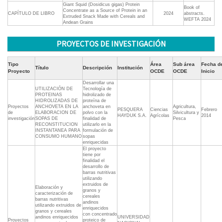
Giant Squid (Dosidicus gigas) Protein
Book of
Concentrate as a Source of Protein in an
CAPÍTULO DE LIBRO
2024
abstracts.
Extruded Snack Made with Cereals and
WEFTA 2024
Andean Grains
PROYECTOS DE INVESTIGACIÓN
Tipo
Área
Sub área
Fecha d
Título
Descripción
Institución
Proyecto
OCDE
OCDE
Inicio
Desarrollar una
UTILIZACIÓN DE
Tecnología de
PROTEINAS
hidrolizado de
HIDROLIZADAS DE
proteína de
Proyectos
ANCHOVETA EN LA
anchoveta en
Agricultura,
PESQUERA
Ciencias
Febrero
de
ELABORACION DE
polvo con la
Silvicultura y
HAYDUK S.A.
Agrícolas
2014
investigación
SOPAS DE
finalidad de
Pesca
RECONSTITUCION
utilizarlo en la
INSTANTANEA PARA
formulación de
CONSUMO HUMANO
sopas
enriquecidas
El proyecto
tiene por
finalidad el
desarrollo de
barras nutritivas
utilizando
extruidos de
Elaboración y
granos y
caracterización de
cereales
barras nutritivas
andinos
utilizando extruidos de
enriquecidos
granos y cereales
con concentrado
andinos enriquecidos
UNIVERSIDAD
Proyectos
proteico de