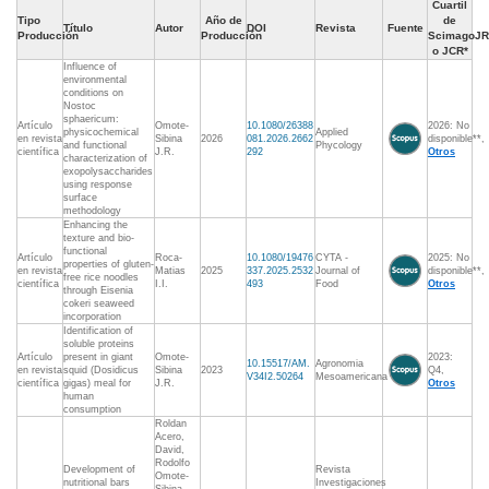
Cuartil
Tipo
Año de
de
Título
Autor
DOI
Revista
Fuente
Producción
Producción
ScimagoJR
o JCR*
Influence of
environmental
conditions on
Nostoc
sphaericum:
Artículo
Omote-
10.1080/26388
2026: No
physicochemical
Applied
en revista
Sibina
2026
081.2026.2662
disponible**,
and functional
Phycology
científica
J.R.
292
Otros
characterization of
exopolysaccharides
using response
surface
methodology
Enhancing the
texture and bio-
functional
Artículo
Roca-
10.1080/19476
CYTA -
2025: No
properties of gluten-
en revista
Matias
2025
337.2025.2532
Journal of
disponible**,
free rice noodles
científica
I.I.
493
Food
Otros
through Eisenia
cokeri seaweed
incorporation
Identification of
soluble proteins
Artículo
present in giant
Omote-
2023:
10.15517/AM.
Agronomia
en revista
squid (Dosidicus
Sibina
2023
Q4,
V34I2.50264
Mesoamericana
científica
gigas) meal for
J.R.
Otros
human
consumption
Roldan
Acero,
David,
Rodolfo
Development of
Revista
Omote-
nutritional bars
Investigaciones