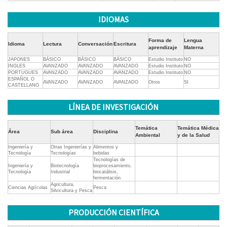
IDIOMAS
Forma de
Lengua
Idioma
Lectura
Conversación
Escritura
aprendizaje
Materna
JAPONES
BÁSICO
BÁSICO
BÁSICO
Estudio Instituto
NO
INGLES
AVANZADO
AVANZADO
AVANZADO
Estudio Instituto
NO
PORTUGUES
AVANZADO
AVANZADO
AVANZADO
Estudio Instituto
NO
ESPAÑOL O
AVANZADO
AVANZADO
AVANZADO
Otros
SI
CASTELLANO
LÍNEA DE INVESTIGACIÓN
Temática
Temática Médica
Área
Sub área
Disciplina
Ambiental
y de la Salud
Ingeniería y
Otras Ingenierías y
Alimentos y
Tecnología
Tecnologías
bebidas
Tecnologías de
Ingeniería y
Biotecnología
bioprocesamiento,
Tecnología
Industrial
biocatálisis,
fermentación
Agricultura,
Ciencias Agrícolas
Pesca
Silvicultura y Pesca
PRODUCCIÓN CIENTÍFICA