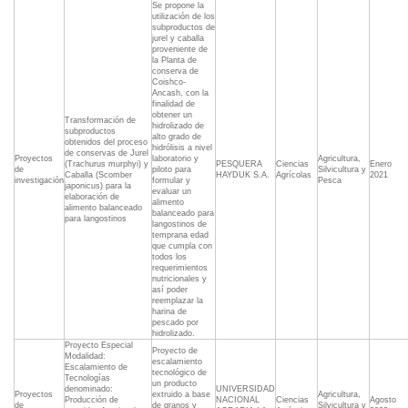
Se propone la
utilización de los
subproductos de
jurel y caballa
proveniente de
la Planta de
conserva de
Coishco-
Ancash, con la
finalidad de
obtener un
Transformación de
hidrolizado de
subproductos
alto grado de
obtenidos del proceso
hidrólisis a nivel
de conservas de Jurel
Proyectos
laboratorio y
Agricultura,
(Trachurus murphyi) y
PESQUERA
Ciencias
Enero
de
piloto para
Silvicultura y
Caballa (Scomber
HAYDUK S.A.
Agrícolas
2021
investigación
formular y
Pesca
japonicus) para la
evaluar un
elaboración de
alimento
alimento balanceado
balanceado para
para langostinos
langostinos de
temprana edad
que cumpla con
todos los
requerimientos
nutricionales y
así poder
reemplazar la
harina de
pescado por
hidrolizado.
Proyecto Especial 
Proyecto de
Modalidad:
escalamiento
Escalamiento de
tecnológico de
Tecnologías
un producto
denominado:
UNIVERSIDAD
Proyectos
extruido a base
Agricultura,
Producción de
NACIONAL
Ciencias
Agosto
de
de granos y
Silvicultura y