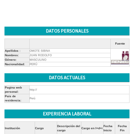
DATOS PERSONALES
Fuente
Apellidos :
OMOTE SIBINA
Nombres:
JUAN RODOLFO
Género:
MASCULINO
Nacionalidad:
PERÚ
DATOS ACTUALES
Pagina web
http://
personal:
Pais de
Perú
residencia:
EXPERIENCIA LABORAL
Descripción del
Fecha
Fecha
Institución
Cargo
Cargo en I+d+i
cargo
Inicio
Fin