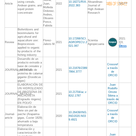
Sibina,
using cereals,
10.18271/RIA.
Altoandinas-
Article
Juan,
2022
S/C***
Andean grains, and
2022.383
Journal of
Molleda
squid protein
High Andean
Ordonez,
concentrate
Research
Andres,
Olivares
Ponce,
Fabiola
Biofertilizers and
biostimulants for
agricultural and
10.17268/SCI.
2021:
aquaculture use:
Florez-
Scientia
Review
2021
AGROPECU.2
Q3,
Bioprocesses
Jalixto M.
Agropecuaria
021.067
Otros
applied to organic
by-products of the
fishing industry
Desarrollo de un
producto extruido a
Crossref
base de cereales y
10.21676/2389
a través
JOURNAL_ARTICLE
concentrado de
2021
7864.3777
de
proteína de calamar
ORCID
gigante (Dosidicus
gigas)
ELABORACIÓN DE
Juan
UN HIDROLIZADO
Rodolfo
DE PROTEÍNA DE
10.21704/ac.v
Omote
JOURNAL_ARTICLE
2021
ANCHOVETA
82i2.1787
Sibina a
(Engraulis ringens)
través de
EN POLVO
ORCID
Elaboración de
filete sin piel de
Crossref
10.26439/ING.
Journal-
paiche (Arapaima
a través
2020
IND2020.N03
article
gigas, Cuvier 1829)
de
9.4921
ahumado a baja
ORCID
temperatura
Elaboración y
caracterización de
Juan