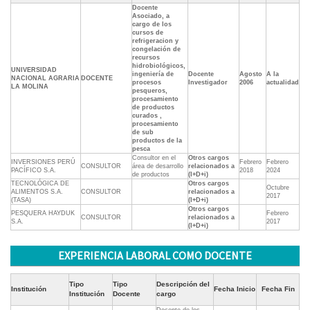
Docente
Asociado, a
cargo de los
cursos de
refrigeracion y
congelación de
recursos
hidrobiológicos,
UNIVERSIDAD
ingeniería de
Docente
Agosto
A la
NACIONAL AGRARIA
DOCENTE
procesos
Investigador
2006
actualidad
LA MOLINA
pesqueros,
procesamiento
de productos
curados ,
procesamiento
de sub
productos de la
pesca
Consultor en el
Otros cargos
INVERSIONES PERÚ
Febrero
Febrero
CONSULTOR
área de desarrollo
relacionados a
PACÍFICO S.A.
2018
2024
de productos
(I+D+i)
TECNOLÓGICA DE
Otros cargos
Octubre
ALIMENTOS S.A.
CONSULTOR
relacionados a
2017
(TASA)
(I+D+i)
Otros cargos
PESQUERA HAYDUK
Febrero
CONSULTOR
relacionados a
S.A.
2017
(I+D+i)
EXPERIENCIA LABORAL COMO DOCENTE
Tipo
Tipo
Descripción del
Institución
Fecha Inicio
Fecha Fin
Institución
Docente
cargo