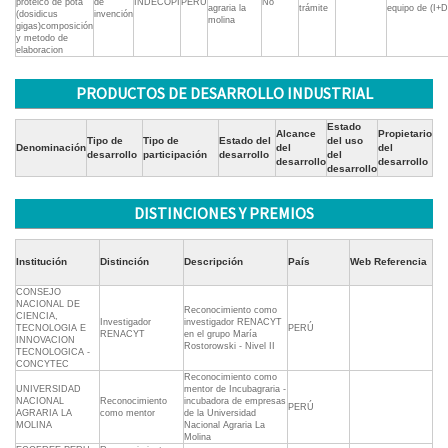
proteico de pota
de
INDECOPI
PERÚ
No
agraria la
trámite
equipo de (I+D
(dosidicus
invención
molina
gigas)composición
y metodo de
elaboracion
PRODUCTOS DE DESARROLLO INDUSTRIAL
Estado
Alcance
Propietario
Tipo de
Tipo de
Estado del
del uso
Denominación
del
del
desarrollo
participación
desarrollo
del
desarrollo
desarrollo
desarrollo
DISTINCIONES Y PREMIOS
Institución
Distinción
Descripción
País
Web Referencia
CONSEJO
NACIONAL DE
Reconocimiento como
CIENCIA,
Investigador
investigador RENACYT
TECNOLOGIA E
PERÚ
RENACYT
en el grupo María
INNOVACION
Rostorowski - Nivel II
TECNOLOGICA -
CONCYTEC
Reconocimiento como
UNIVERSIDAD
mentor de Incubagraria -
NACIONAL
Reconocimiento
incubadora de empresas
PERÚ
AGRARIA LA
como mentor
de la Universidad
MOLINA
Nacional Agraria La
Molina