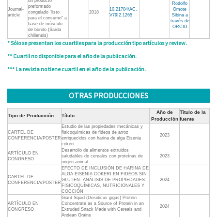
un producto
Rodolfo
preformado
Journal-
10.21704/AC.
Omote
congelado “listo
2018
article
V79I2.1265
Sibina a
para el consumo” a
través de
base de músculo
ORCID
de bonito (Sarda
chiliensis)
* Sólo se presentan los cuartiles para la producción tipo artículos y review.
** Cuartil no disponible para el año de la publicación.
*** La revista no tiene cuartil en el año de la publicación.
OTRAS PRODUCCIONES
Año de
Título de la
Tipo de Producción
Título
Producción
fuente
Estudio de las propiedades mecánicas y
CARTEL DE
fisicoquímicas de fideos de arroz
2023
CONFERENCIA/POSTER
enriquecidos con harina de alga Eisenia
cokeri
Desarrollo de alimentos extruidos
ARTÍCULO EN
saludables de cereales con proteínas de
2023
CONGRESO
origen animal
EFECTO DE INCLUSIÓN DE HARINA DE
ALGA EISENIA COKERI EN FIDEOS SIN
CARTEL DE
GLUTEN: ANÁLISIS DE PROPIEDADES
2024
CONFERENCIA/POSTER
FISICOQUÍMICAS, NUTRICIONALES Y
COCCIÓN
Giant Squid (Dosidicus gigas) Protein
ARTÍCULO EN
Concentrate as a Source of Protein in an
2024
CONGRESO
Extruded Snack Made with Cereals and
Andean Grains