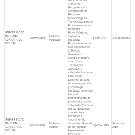
Docente de los
cursos de
Refrigeración y
Congelación de
Recursos
Hidrobiológicos,
Tecnologías para el
Procesamiento de
Recursos
UNIVERSIDAD
Hidrobiológicos,
NACIONAL
Ordinario-
ingenieria
Universidad
Enero 2020
A la actualidad
AGRARIA LA
Asociado
pesquera,
MOLINA
Procesamiento de
Sub productos de
la Pesca,
Seminario I.
Cursos Maestría
acuicultura
Tecnologías
aplicadas a
subproductos de la
acuicultura
Docente del área
de transformación
y tecnología
pesquera, orientado
hacia el
procesamiento de
productos curados,
sub-productos de la
pesca, productos
congelados y
desarrollo e
UNIVERSIDAD
innovación de
NACIONAL
Ordinario-
alimentos. Docente
Diciembre
Universidad
Agosto 2013
AGRARIA LA
Auxiliar
de los cursos:
2019
MOLINA
Ingeniería de
Procesos