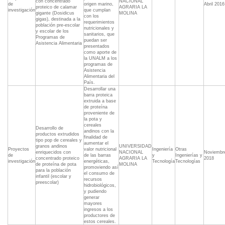
con concentrado
NACIONAL
de
origen marino,
Abril 2016
proteico de calamar
AGRARIA LA
investigación
que cumplan
gigante (Dosidicus
MOLINA
con los
gigas), destinada a la
requerimientos
población pre-escolar
nutricionales y
y escolar de los
sanitarios, que
Programas de
puedan ser
Asistencia Alimentaria
presentados
como aporte de
la UNALM a los
programas de
Asistencia
Alimentaria del
País.
Desarrollar una
barra proteica
extruida a base
de proteína
proveniente de
la pota y
cereales
Desarrollo de
andinos con la
productos extrudidos
finalidad de
tipo pop de cereales y
aumentar el
granos andinos
UNIVERSIDAD
Proyectos
valor nutricional
Ingeniería
Otras
enriquecidos con
NACIONAL
Noviembr
de
de las barras
y
Ingenierías y
concentrado proteico
AGRARIA LA
2018
investigación
energéticas,
Tecnología
Tecnologías
de proteína de pota
MOLINA
promoviendo así
para la población
el consumo de
infantil (escolar y
recursos
preescolar)
hidrobiológicos,
y pudiendo
generar
mayores
ingresos a los
productores de
estos cereales.