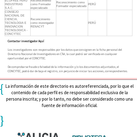
ECOFREE PERU
Reconocimiento
Reconocimiento como
INDUSTRIAS
como Formador
PERÚ
Formador especializado
S.A.C.
especializado
CONSEJO
NACIONAL DE
CIENCIA,
Reconicimiento
TECNOLOGIA E
como investigador
PERÚ
INNOVACION
RENACYT
TECNOLOGICA -
CONCYTEC
Contactar investigador Aquí
Los investigadores son responsables por los datos que consignen en la ficha personal del
Directorio Nacional de Investigadores en CTeI, la cual podrá ser verificada en cualquier
oportunidad por el CONCYTEC.
De comprobarse fraude o falsedad de la información y/o los documentos adjuntados, el
CONCYTEC, podrá dar de baja el registro, sin perjuicio de iniciar las acciones, correspondientes.
{
La información de este directorio es autoreferenciada, por lo que el
contenido de cada perfil es de responsabilidad exclusiva de la
persona inscrita; y por lo tanto, no debe ser considerado como una
fuente de información oficial.
}