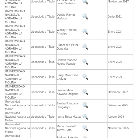
Licenciado / Título
Noviembre 2017
AGRARIA LA
Luján Tantarico
MOLINA
UNIVERSIDAD
NACIONAL
Delicia Ramos
Licenciado / Título
Junio 2021
AGRARIA LA
Mallcco
MOLINA
UNIVERSIDAD
NACIONAL
Wendy Romero
Licenciado / Título
Enero 2024
AGRARIA LA
Príncipe
MOLINA
UNIVERSIDAD
NACIONAL
Francesca Pérez
Licenciado / Título
Enero 2024
AGRARIA LA
Gonzales
MOLINA
UNIVERSIDAD
NACIONAL
Lisbeth marlene
Licenciado / Título
Enero 2024
AGRARIA LA
Huerta Pajuelo
MOLINA
UNIVERSIDAD
NACIONAL
Emily Moscosso
Licenciado / Título
Enero 2024
AGRARIA LA
Chávez
MOLINA
UNIVERSIDAD
NACIONAL
Sandra Midori
Licenciado / Título
Diciembre 2022
AGRARIA LA
Kawazo Delgado
MOLINA
Universidad
Sandra Raucana
Nacional Agraria La
Licenciado / Título
Setiembre 2025
Cangalaya
Molina
Universidad
Nacional Agraria La
Licenciado / Título
Ivette Roca Matias
Agosto 2024
Molina
Universidad
Maria Elizabeth
Nacional Agraria La
Licenciado / Título
Noviembre 2025
Torres Soto
Molina
Universidad
Stefany Salvador