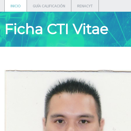
INICIO
GUÍA CALIFICACIÓN
RENACYT
Ficha CTI Vitae