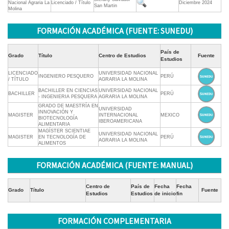
Nacional Agraria La
Licenciado / Título
Diciembre 2024
San Martin
Molina
FORMACIÓN ACADÉMICA (FUENTE: SUNEDU)
País de
Grado
Título
Centro de Estudios
Fuente
Estudios
LICENCIADO
UNIVERSIDAD NACIONAL
INGENIERO PESQUERO
PERÚ
/ TÍTULO
AGRARIA LA MOLINA
BACHILLER EN CIENCIAS
UNIVERSIDAD NACIONAL
BACHILLER
PERÚ
- INGENIERIA PESQUERA
AGRARIA LA MOLINA
GRADO DE MAESTRÍA EN
UNIVERSIDAD
INNOVACIÓN Y
MAGISTER
INTERNACIONAL
MEXICO
BIOTECNOLOGÍA
IBEROAMERICANA
ALIMENTARIA
MAGÍSTER SCIENTIAE
UNIVERSIDAD NACIONAL
MAGISTER
EN TECNOLOGÍA DE
PERÚ
AGRARIA LA MOLINA
ALIMENTOS
FORMACIÓN ACADÉMICA (FUENTE: MANUAL)
Centro de
País de
Fecha
Fecha
Grado
Título
Fuente
Estudios
Estudios
de inicio
fin
FORMACIÓN COMPLEMENTARIA