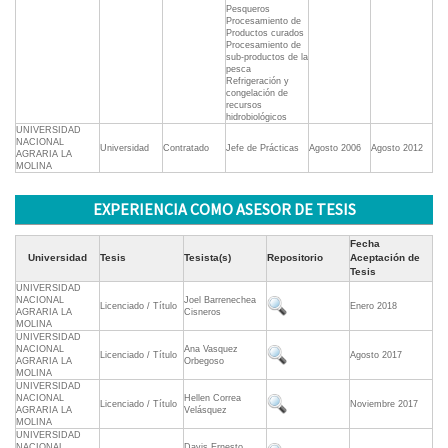
Pesqueros
Procesamiento de
Productos curados
Procesamiento de
sub-productos de la
pesca
Refrigeración y
congelación de
recursos
hidrobiológicos
UNIVERSIDAD
NACIONAL
Universidad
Contratado
Jefe de Prácticas
Agosto 2006
Agosto 2012
AGRARIA LA
MOLINA
EXPERIENCIA COMO ASESOR DE TESIS
Fecha
Universidad
Tesis
Tesista(s)
Repositorio
Aceptación de
Tesis
UNIVERSIDAD
NACIONAL
Joel Barrenechea
Licenciado / Título
Enero 2018
AGRARIA LA
Cisneros
MOLINA
UNIVERSIDAD
NACIONAL
Ana Vasquez
Licenciado / Título
Agosto 2017
AGRARIA LA
Orbegoso
MOLINA
UNIVERSIDAD
NACIONAL
Hellen Correa
Licenciado / Título
Noviembre 2017
AGRARIA LA
Velásquez
MOLINA
UNIVERSIDAD
NACIONAL
Davis Ernesto