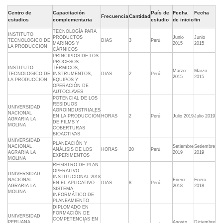
Centro de
Capacitación
País de
Fecha
Fecha
Frecuencia
Cantidad
estudios
complementaria
estudio
de inicio
fin
TECNOLOGÍA PARA
INSTITUTO
PRODUCTOS
Junio
Junio
TECNOLOGICO DE
DIAS
3
Perú
MARINOS Y
2015
2015
LA PRODUCCION
CÁRNICOS
PRINCIPIOS DE LOS
PROCESOS
INSTITUTO
TÉRMICOS,
Marzo
Marzo
TECNOLOGICO DE
INSTRUMENTOS,
DIAS
2
Perú
2015
2015
LA PRODUCCION
EQUIPOS Y
OPERACIÓN DE
AUTOCLAVES
POTENCIAL DE LOS
RESIDUOS
UNIVERSIDAD
AGROINDUSTRIALES
NACIONAL
EN LA PRODUCCIÓN
HORAS
2
Perú
Julio 2019
Julio 2019
AGRARIA LA
DE FILMS Y
MOLINA
COBERTURAS
BIOACTIVAS
UNIVERSIDAD
PLANEACIÓN Y
NACIONAL
Setiembre
Setiembre
ANÁLISIS DE LOS
HORAS
20
Perú
AGRARIA LA
2019
2019
EXPERIMENTOS
MOLINA
REGISTRO DE PLAN
OPERATIVO
UNIVERSIDAD
INSTITUCIONAL 2018
NACIONAL
Enero
Enero
EN EL APLICATIVO
DIAS
8
Perú
AGRARIA LA
2018
2018
SISTEMA
MOLINA
INFORMÁTICO DE
PLANEAMIENTO
DIPLOMADO EN
FORMACIÓN DE
UNIVERSIDAD
COMPETENCIAS EN
PERUANA
Agosto
Diciembre