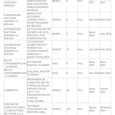
INVESTIGACIÓN
MESES
5
Perú
CAYETANO
2017
2017
PARA DOCENTES
HEREDIA
INVESTIGADORES
NOVELES
MANEJO DE
UNIVERSIDAD
ACCIONES
NACIONAL
CORRECTIVAS Y
HORAS
8
Perú
Abril 2018
Abril 2018
AGRARIA LA
OPORTUNIDADES
MOLINA
DE MEJORA
UNIVERSIDAD
ACTUALIZACIÓN DE
NACIONAL
SÍLABOS HACIA EL
Marzo
MESES
5
Perú
Julio 2018
AGRARIA LA
ENFOQUE POR
2018
MOLINA
COMPETENCIAS
COLORANTES
UNIVERSIDAD
ALIMENTARIOS Y
NACIONAL
PIGMENTOS,
HORAS
15
Perú
Julio 2019
Julio 2019
AGRARIA LA
CROMATOGRAFÍA
MOLINA
AVANZADA Y
ESPECTROSCOPÍA
BUCHI
ROTAVAPOR
Mayo
Mayo
LATINOAMERICANA
DIAS
4
Perú
MASTER ACADEMY
2020
2020
- CLIMATEC
BUCHI
KJELDAHL MASTER
LATINOAMERICANA
DIAS
6
Perú
Abril 2020
Abril 2020
ACADEMY
- CLIMATEC
PROGRAMA DE
CAPACITACIÓN EN
FORMULACIÓN DE
PROYECTOS DE
Enero
Febrero
CAMBIOTEC
HORAS
90
Perú
I+D+I Y SU
2022
2022
PRESENTACIÓN EN
FONDOS
CONCURSABL
CENTRO DE
SISTEMAS
CAPACITACIONES
Agosto
Setiembre
INTEGRADOS DE
HORAS
150
Perú
Y CONSULTORIA
2024
2024
GESTIÓN HSEQ
NETCRAM S.A.C.