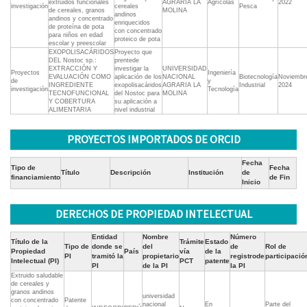
extruidos funcionales
AGRARIA LA
Agrícolas
2022
investigación
cereales
Pesca
de cereales, granos
MOLINA
andinos
andinos y concentrado
enriquecidos
de proteína de pota
con concentrado
para niños en edad
proteico de pota
escolar y preescolar
EXOPOLISACÁRIDOS
Proyecto que
DEL Nostoc sp.:
prentede
EXTRACCIÓN Y
investigar la
UNIVERSIDAD
Proyectos
Ingeniería
EVALUACIÓN COMO
aplicación de los
NACIONAL
Biotecnología
Noviembr
de
y
INGREDIENTE
exopolisacáridos
AGRARIA LA
Industrial
2024
investigación
Tecnología
TECNOFUNCIONAL
del Nostoc para
MOLINA
Y COBERTURA
su aplicación a
ALIMENTARIA
nivel industrial
PROYECTOS IMPORTADOS DE ORCID
Fecha
Tipo de
Fecha
Título
Descripción
Institución
de
financiamiento
de Fin
Inicio
DERECHOS DE PROPIEDAD INTELECTUAL
Entidad
Nombre
Número
Título de la
Trámite
Estado
Tipo de
donde se
del
de
Rol de
Propiedad
País
vía
de la
PI
tramitó la
propietario
registrode
participació
Intelectual (PI)
PCT
patente
PI
de la PI
la PI
Extruido saludable
de cereales y
granos andinos
universidad
con concentrado
Patente
nacional
En
Parte del