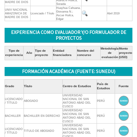
Atahuchi Huillca,
MADRE DE DIOS
Soraida
Huayhua Cahuana,
UNIV NACIONAL
Giovanna N.;
AMAZONICA DE
Licenciado / Título
Abril 2019
Ascue Huilca,
MADRE DE DIOS
Edgar
EXPERIENCIA COMO EVALUADOR Y/O FORMULADOR DE
PROYECTOS
Metodología
Monto
Tipo de
Tipo de
Entidad
Nombre del
Ańo
de
proyecto
experiencia
proyecto
financiadora
concurso
evaluación
(USD)
FORMACIÓN ACADÉMICA (FUENTE: SUNEDU)
País de
Grado
Título
Centro de Estudios
Fuente
Estudios
UNIVERSIDAD
LICENCIADO
NACIONAL DE SAN
ABOGADO
PERÚ
/ TÍTULO
ANTONIO ABAD DEL
CUSCO
UNIVERSIDAD
NACIONAL DE SAN
BACHILLER
BACHILLER EN DERECHO
PERÚ
ANTONIO ABAD DEL
CUSCO
UNIVERSIDAD
LICENCIADO
NACIONAL DE SAN
TITULO DE ABOGADO
PERÚ
/ TÍTULO
ANTONIO ABAD DEL
CUSCO