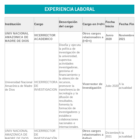
EXPERIENCIA LABORAL
Descripción
Fecha
Institución
Cargo
Cargo en I+d+i
Fecha Fin
del cargo
Inicio
UNIV NACIONAL
Otros cargos
VICERRECTOR
Junio
Noviembre
AMAZONICA DE
relacionados a
ACADEMICO
2020
2021
MADRE DE DIOS
(I+D+i)
Diseña y ejecuta
la política de
investigación de
la universidad,
supervisa
actividades
investigadoras,
gestiona el
financiamiento y
la obtención de
Universidad Nacional
VICERRECTORA
recursos,
Vicerrector de
A la
Amazónica de Madre
DE
promover la
Julio 2020
Investigación
actualidad
de Dios
INVESTIGACION
transferencia de
tecnología y la
difusión de
resultados,
fomenta la
formación de
investigadores y
establece
colaboraciones
nacionales e
internacionales.
UNIV NACIONAL
VICERRECTOR
Otros cargos
Diciembre
A la
AMAZONICA DE
DE
relacionados a
2021
actualidad
MADRE DE DIOS
INVESTIGACIÓN
(I+D+i)