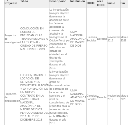
Título
Descripción
Institución
área
Proyecto
OCDE
Inicio
Fin
OCDE
La investigación
tuvo por objetivo
determinar la
asociación entre
los factores
asociados al
CONDUCCIÓN EN
consumo de
ESTADO DE
UNIV
alcohol y la
Proyectos
EBRIEDAD Y LAS
NACIONAL
transgresión al
Ciencias
Noviembre
Marzo
de
TRANSGRESIONES A
AMAZONICA
Derecho
Código Penal por
Sociales
2019
2023
investigación
LA LEY PENAL -
DE MADRE
conducción de
CIUDAD DE PUERTO
DE DIOS
vehículos en
MALDONADO  2019
estado de
ebriedad, en el
distrito de
Tambopata
durante el año
2019.
la investigación
LOS CONTRATOS DE
tuvo por objetivo
LOCACIÓN DE
determinar el
SERVICIO Y SU
grado de
DESNATURALIZACIÓN
desnaturalización
Y LA FORMACIÓN DE
de contratos de
UNIV
UN NUEVO
locación de
Proyectos
NACIONAL
CONTRATO EN LA
servicios y el
Ciencias
Noviembre
Marzo
de
AMAZONICA
Derecho
UNIVERSIDAD
nivel de
Sociales
2019
2023
investigación
DE MADRE
NACIONAL
cumplimiento de
DE DIOS
AMAZÓNICA DE
requisitos para la
MADRE DE DIOS
formación de un
PERIODO ENERO DEL
nuevo contrato,
2017  AL 31 DE
en la UNAMAD
DICIEMBRE 2018
durante el año
2018.