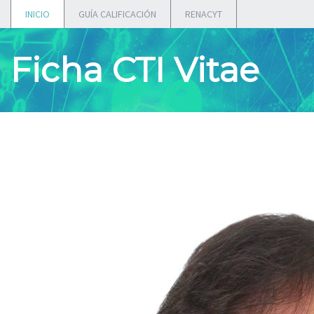
INICIO
GUÍA CALIFICACIÓN
RENACYT
Ficha CTI Vitae