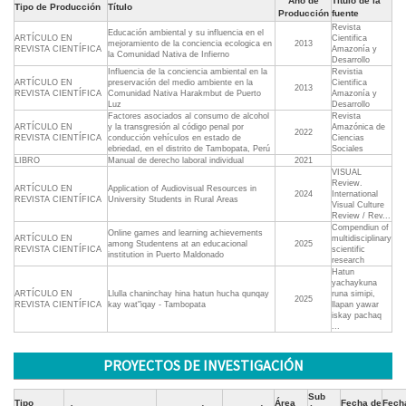
Año de
Título de la
Tipo de Producción
Título
Producción
fuente
Revista
Educación ambiental y su influencia en el
ARTÍCULO EN
Cientifica
mejoramiento de la conciencia ecologica en
2013
REVISTA CIENTÍFICA
Amazonía y
la Comunidad Nativa de Infierno
Desarrollo
Influencia de la conciencia ambiental en la
Revistia
ARTÍCULO EN
preservación del medio ambiente en la
Cientifica
2013
REVISTA CIENTÍFICA
Comunidad Nativa Harakmbut de Puerto
Amazonía y
Luz
Desarrollo
Factores asociados al consumo de alcohol
Revista
ARTÍCULO EN
y la transgresión al código penal por
Amazónica de
2022
REVISTA CIENTÍFICA
conducción vehículos en estado de
Ciencias
ebriedad, en el distrito de Tambopata, Perú
Sociales
LIBRO
Manual de derecho laboral individual
2021
VISUAL
Review.
ARTÍCULO EN
Application of Audiovisual Resources in
2024
International
REVISTA CIENTÍFICA
University Students in Rural Areas
Visual Culture
Review / Rev...
Compendiun of
Online games and learning achievements
ARTÍCULO EN
multidisciplinary
among Studentens at an educacional
2025
REVISTA CIENTÍFICA
scientific
institution in Puerto Maldonado
research
Hatun
yachaykuna
ARTÍCULO EN
Llulla chaninchay hina hatun hucha qunqay
runa simipi,
2025
REVISTA CIENTÍFICA
kay wat"iqay - Tambopata
llapan yawar
iskay pachaq
...
PROYECTOS DE INVESTIGACIÓN
Sub
Tipo
Área
Fecha de
Fech