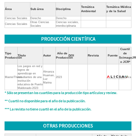
Temática
Temática Médica
Área
Sub área
Disciplina
Ambiental
y de la Salud
Ciencias Sociales
Derecho
Derecho
Otras Ciencias
Ciencias sociales,
Ciencias Sociales
Sociales
interdisciplinaria
PRODUCCIÓN CIENTÍFICA
Cuartil
Tipo
Año de
de
Título
Autor
DOI
Revista
Fuente
Producción
Producción
ScimagoJR
o JCR*
Los juegos en red y
logros de
Almanza
aprendizaje en
Huaman,
MasterThesis
estudiantes de una
2023
No Aplica
Luz
institución
Marina
educativa de Puerto
Maldonado-2023
* Sólo se presentan los cuartiles para la producción tipo artículos y review.
** Cuartil no disponible para el año de la publicación.
*** La revista no tiene cuartil en el año de la publicación.
OTRAS PRODUCCIONES