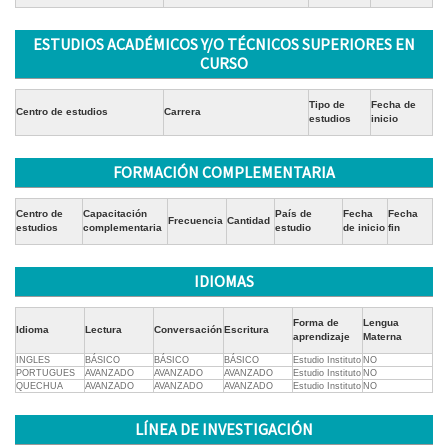
ESTUDIOS ACADÉMICOS Y/O TÉCNICOS SUPERIORES EN
CURSO
Tipo de
Fecha de
Centro de estudios
Carrera
estudios
inicio
FORMACIÓN COMPLEMENTARIA
Centro de
Capacitación
País de
Fecha
Fecha
Frecuencia
Cantidad
estudios
complementaria
estudio
de inicio
fin
IDIOMAS
Forma de
Lengua
Idioma
Lectura
Conversación
Escritura
aprendizaje
Materna
INGLES
BÁSICO
BÁSICO
BÁSICO
Estudio Instituto
NO
PORTUGUES
AVANZADO
AVANZADO
AVANZADO
Estudio Instituto
NO
QUECHUA
AVANZADO
AVANZADO
AVANZADO
Estudio Instituto
NO
LÍNEA DE INVESTIGACIÓN