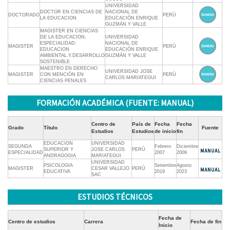
UNIVERSIDAD
DOCTOR EN CIENCIAS DE
NACIONAL DE
DOCTORADO
PERÚ
LA EDUCACION
EDUCACIÓN ENRIQUE
GUZMÁN Y VALLE
MAGISTER EN CIENCIAS
DE LA EDUCACION,
UNIVERSIDAD
ESPECIALIDAD:
NACIONAL DE
MAGISTER
PERÚ
EDUCACION
EDUCACIÓN ENRIQUE
AMBIENTAL.Y.DESARROLLO
GUZMÁN Y VALLE
SOSTENIBLE
MAESTRO EN DERECHO
UNIVERSIDAD JOSE
MAGISTER
CON MENCIÓN EN
PERÚ
CARLOS MARIATEGUI
CIENCIAS PENALES
FORMACIÓN ACADÉMICA (FUENTE: MANUAL)
Centro de
País de
Fecha
Fecha
Grado
Título
Fuente
Estudios
Estudios
de inicio
fin
EDUCACION
UNIVERSIDAD
SEGUNDA
Febrero
Diciembre
SUPERIOR Y
JOSE CARLOS
PERÚ
ESPECIALIDAD
2007
2009
ANDRAGOGIA
MARIATEGUI
UNIVERSIDAD
PSICOLOGIA
Setiembre
Agosto
MAGISTER
CESAR VALLEJO
PERÚ
EDUCATIVA
2019
2023
SAC
ESTUDIOS TÉCNICOS
Fecha de
Centro de estudios
Carrera
Fecha de fin
Inicio