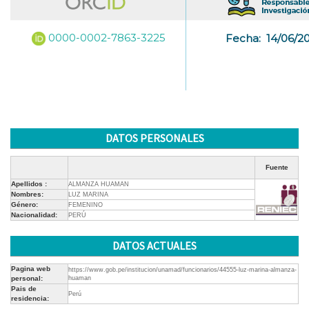
0000-0002-7863-3225
Fecha:
14/06/2
DATOS PERSONALES
Fuente
Apellidos :
ALMANZA HUAMAN
Nombres:
LUZ MARINA
Género:
FEMENINO
Nacionalidad:
PERÚ
DATOS ACTUALES
Pagina web
https://www.gob.pe/institucion/unamad/funcionarios/44555-luz-marina-almanza-
personal:
huaman
Pais de
Perú
residencia: