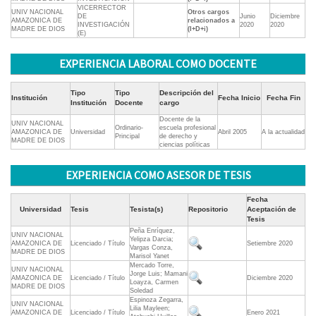
VICERRECTOR
UNIV NACIONAL
Otros cargos
DE
Junio
Diciembre
AMAZONICA DE
relacionados a
INVESTIGACIÓN
2020
2020
MADRE DE DIOS
(I+D+i)
(E)
EXPERIENCIA LABORAL COMO DOCENTE
Tipo
Tipo
Descripción del
Institución
Fecha Inicio
Fecha Fin
Institución
Docente
cargo
Docente de la
UNIV NACIONAL
Ordinario-
escuela profesional
AMAZONICA DE
Universidad
Abril 2005
A la actualidad
Principal
de derecho y
MADRE DE DIOS
ciencias políticas
EXPERIENCIA COMO ASESOR DE TESIS
Fecha
Universidad
Tesis
Tesista(s)
Repositorio
Aceptación de
Tesis
Peña Enríquez,
UNIV NACIONAL
Yelipza Darcia;
AMAZONICA DE
Licenciado / Título
Setiembre 2020
Vargas Conza,
MADRE DE DIOS
Marisol Yanet
Mercado Torre,
UNIV NACIONAL
Jorge Luis; Mamani
AMAZONICA DE
Licenciado / Título
Diciembre 2020
Loayza, Carmen
MADRE DE DIOS
Soledad
Espinoza Zegarra,
UNIV NACIONAL
Lilia Mayleen;
AMAZONICA DE
Licenciado / Título
Enero 2021