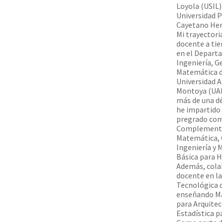
Loyola (USIL) 
Universidad P
Cayetano Her
Mi trayector
docente a t
en el Depart
Ingeniería, G
Matemática d
Universidad A
Montoya (UA
más de una d
he impartido 
pregrado co
Complement
Matemática, 
Ingeniería y
Básica para 
Además, col
docente en la
Tecnológica d
enseñando M
para Arquitec
Estadística p