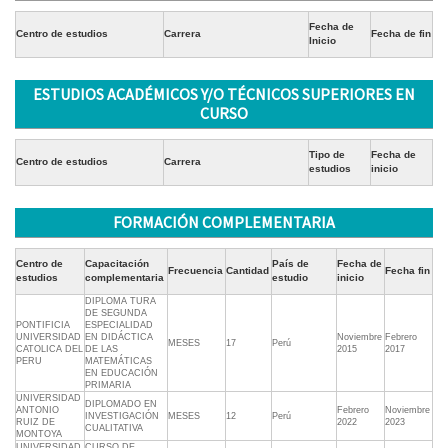
Fecha de
Centro de estudios
Carrera
Fecha de fin
Inicio
ESTUDIOS ACADÉMICOS Y/O TÉCNICOS SUPERIORES EN
CURSO
Tipo de
Fecha de
Centro de estudios
Carrera
estudios
inicio
FORMACIÓN COMPLEMENTARIA
Centro de
Capacitación
País de
Fecha de
Frecuencia
Cantidad
Fecha fin
estudios
complementaria
estudio
inicio
DIPLOMA TURA
DE SEGUNDA
PONTIFICIA
ESPECIALIDAD
UNIVERSIDAD
EN DIDÁCTICA
Noviembre
Febrero
MESES
17
Perú
CATOLICA DEL
DE LAS
2015
2017
PERU
MATEMÁTICAS
EN EDUCACIÓN
PRIMARIA
UNIVERSIDAD
DIPLOMADO EN
ANTONIO
Febrero
Noviembre
INVESTIGACIÓN
MESES
12
Perú
RUIZ DE
2022
2023
CUALITATIVA
MONTOYA
UNIVERSIDAD
CURSO DE