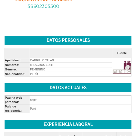
58602305300
DATOS PERSONALES
Fuente
Apellidos :
CARRILLO YALAN
Nombres:
MILAGROS EDITH
Género:
FEMENINO
Nacionalidad:
PERÚ
DATOS ACTUALES
Pagina web
http://
personal:
Pais de
Perú
residencia:
EXPERIENCIA LABORAL