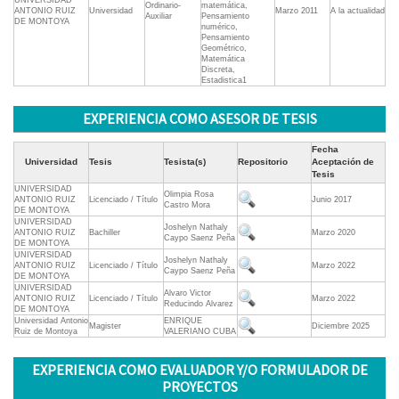
UNIVERSIDAD
Ordinario-
matemática,
ANTONIO RUIZ
Universidad
Marzo 2011
A la actualidad
Auxiliar
Pensamiento
DE MONTOYA
numérico,
Pensamiento
Geométrico,
Matemática
Discreta,
Estadistica1
EXPERIENCIA COMO ASESOR DE TESIS
Fecha
Universidad
Tesis
Tesista(s)
Repositorio
Aceptación de
Tesis
UNIVERSIDAD
Olimpia Rosa
ANTONIO RUIZ
Licenciado / Título
Junio 2017
Castro Mora
DE MONTOYA
UNIVERSIDAD
Joshelyn Nathaly
ANTONIO RUIZ
Bachiller
Marzo 2020
Caypo Saenz Peña
DE MONTOYA
UNIVERSIDAD
Joshelyn Nathaly
ANTONIO RUIZ
Licenciado / Título
Marzo 2022
Caypo Saenz Peña
DE MONTOYA
UNIVERSIDAD
Alvaro Victor
ANTONIO RUIZ
Licenciado / Título
Marzo 2022
Reducindo Alvarez
DE MONTOYA
Universidad Antonio
ENRIQUE
Magister
Diciembre 2025
Ruiz de Montoya
VALERIANO CUBA
EXPERIENCIA COMO EVALUADOR Y/O FORMULADOR DE
PROYECTOS