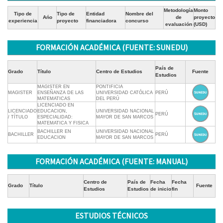
Metodología
Monto
Tipo de
Tipo de
Entidad
Nombre del
Ańo
de
proyecto
experiencia
proyecto
financiadora
concurso
evaluación
(USD)
FORMACIÓN ACADÉMICA (FUENTE: SUNEDU)
País de
Grado
Título
Centro de Estudios
Fuente
Estudios
MAGISTER EN
PONTIFICIA
MAGISTER
ENSEÑANZA DE LAS
UNIVERSIDAD CATÓLICA
PERÚ
MATEMATICAS
DEL PERÚ
LICENCIADO EN
LICENCIADO
EDUCACION,
UNIVERSIDAD NACIONAL
PERÚ
/ TÍTULO
ESPECIALIDAD:
MAYOR DE SAN MARCOS
MATEMATICA Y FISICA
BACHILLER EN
UNIVERSIDAD NACIONAL
BACHILLER
PERÚ
EDUCACION
MAYOR DE SAN MARCOS
FORMACIÓN ACADÉMICA (FUENTE: MANUAL)
Centro de
País de
Fecha
Fecha
Grado
Título
Fuente
Estudios
Estudios
de inicio
fin
ESTUDIOS TÉCNICOS