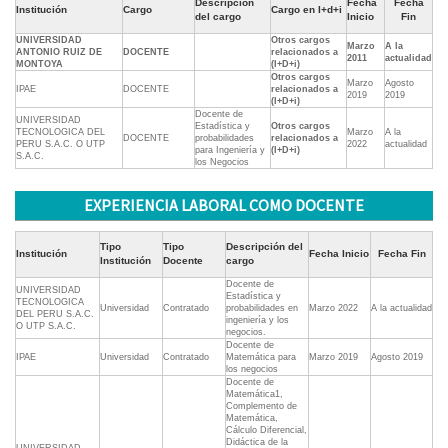
Descripción
Fecha
Fecha
Institución
Cargo
Cargo en I+d+i
del cargo
Inicio
Fin
UNIVERSIDAD
Otros cargos
Marzo
A la
ANTONIO RUIZ DE
DOCENTE
relacionados a
2011
actualidad
MONTOYA
(I+D+i)
Otros cargos
Marzo
Agosto
IPAE
DOCENTE
relacionados a
2019
2019
(I+D+i)
Docente de
UNIVERSIDAD
Estadística y
Otros cargos
TECNOLOGICA DEL
Marzo
A la
DOCENTE
probabilidades
relacionados a
PERU S.A.C. O UTP
2022
actualidad
para Ingeniería y
(I+D+i)
S.A.C.
los Negocios
EXPERIENCIA LABORAL COMO DOCENTE
Tipo
Tipo
Descripción del
Institución
Fecha Inicio
Fecha Fin
Institución
Docente
cargo
Docente de
UNIVERSIDAD
Estadística y
TECNOLOGICA
Universidad
Contratado
probabilidades en
Marzo 2022
A la actualidad
DEL PERU S.A.C.
ingeniería y los
O UTP S.A.C.
negocios.
Docente de
IPAE
Universidad
Contratado
Matemática para
Marzo 2019
Agosto 2019
los negocios
Docente de
Matemática1,
Complemento de
Matemática,
Cálculo Diferencial,
Didáctica de la