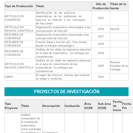
Año de
Título de la
Tipo de Producción
Título
Producción
fuente
Identificación de las prácticas
ARTÍCULO EN
matemáticas de los profesores en
2012
CONGRESO
ejercicio en relación a los conceptos
de fracciones.
ARTÍCULO EN
Organización matemática relacionadas a las
2018
Alme31
REVISTA CIENTÍFICA
concepciones de fracción
RESUMEN DE
Organización matemática relacionada a las
2017
CONGRESO
concepciones de fracción
RESUMEN DE
Función lineal y función afín: Una mirada
2018
CONGRESO
desde el enfoque antropológico
Análisis de los silabo de Ingeniería industrial
RESUMEN DE
en el área de matemática : Un enfoque por
2019
CONGRESO
competencias
Análisis de los silabo de ingeniería industrial
Revista
ARTÍCULO EN
en el área de conocimiento de las
2019
Estudios de la
REVISTA CIENTÍFICA
matemáticas :Un enfoque por
Ciénega
competencias.
El origen del universo: Teorías que explican
LIBRO
2010
su origen y evolución
PROYECTOS DE INVESTIGACIÓN
Fecha
Tipo
Área
Sub área
Fecha
Título
Descripción
Institución
de
Proyecto
OCDE
OCDE
Fin
Inicio
Análisis
comparativo de
la modelación
matemática
como estrategia
de enseñanza y
Incorporar la