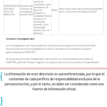
tutorial en
matemática para
UNIVERSIDAD
Ganadora del
estudiantes de
ANTONIO
Concurso de
https://www.uarm.edu.pe/noticia/resultados-
Beca 18,
PERÚ
RUIZ DE
investigación
del-iv-concurso-de-investigacion-2022/
mediante la
MONTOYA
docente 2022
modalidad híbrida
basada en el
aprendizaje
invertido, de la
Universidad
Antonio Ruiz de
Montoya"
Contactar investigador Aquí
Los investigadores son responsables por los datos que consignen en la ficha personal del
Directorio Nacional de Investigadores en CTeI, la cual podrá ser verificada en cualquier
oportunidad por el CONCYTEC.
De comprobarse fraude o falsedad de la información y/o los documentos adjuntados, el
CONCYTEC, podrá dar de baja el registro, sin perjuicio de iniciar las acciones, correspondientes.
{
La información de este directorio es autoreferenciada, por lo que el
contenido de cada perfil es de responsabilidad exclusiva de la
persona inscrita; y por lo tanto, no debe ser considerado como una
fuente de información oficial.
}