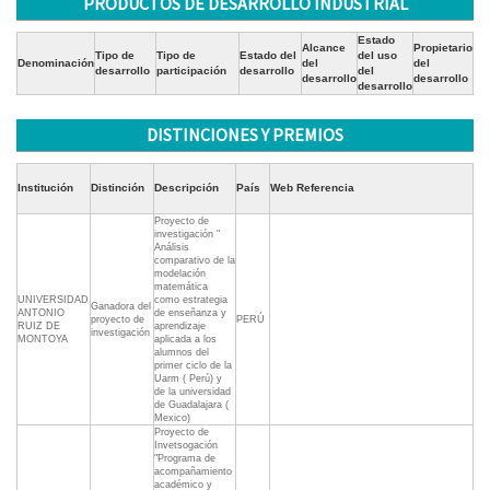
PRODUCTOS DE DESARROLLO INDUSTRIAL
Estado
Alcance
Propietario
Tipo de
Tipo de
Estado del
del uso
Denominación
del
del
desarrollo
participación
desarrollo
del
desarrollo
desarrollo
desarrollo
DISTINCIONES Y PREMIOS
Institución
Distinción
Descripción
País
Web Referencia
Proyecto de
investigación "
Análisis
comparativo de la
modelación
matemática
UNIVERSIDAD
como estrategia
Ganadora del
ANTONIO
de enseñanza y
proyecto de
PERÚ
RUIZ DE
aprendizaje
investigación
MONTOYA
aplicada a los
alumnos del
primer ciclo de la
Uarm ( Perú) y
de la universidad
de Guadalajara (
Mexico)
Proyecto de
Invetsogación
"Programa de
acompañamiento
académico y