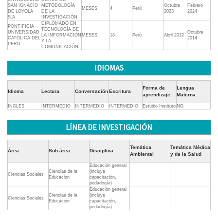
SAN IGNACIO
METODOLOGÍA
Octubre
Febrero
MESES
4
Perú
DE LOYOLA
DE LA
2023
2024
S.A
INVESTIGACIÓN
DIPLOMADO EN
PONTIFICIA
TECNOLOGÍA DE
UNIVERSIDAD
Octubre
LA INFORMACIÓN
MESES
18
Perú
Abril 2012
CATOLICA DEL
2014
Y LA
PERU
COMUNICACIÓN
IDIOMAS
Forma de
Lengua
Idioma
Lectura
Conversación
Escritura
aprendizaje
Materna
INGLES
INTERMEDIO
INTERMEDIO
INTERMEDIO
Estudio Instituto
NO
LÍNEA DE INVESTIGACIÓN
Temática
Temática Médica
Área
Sub área
Disciplina
Ambiental
y de la Salud
Educación general
Ciencias de la
(incluye
Ciencias Sociales
Educación
capacitación,
pedadogía)
Educación general
Ciencias de la
(incluye
Ciencias Sociales
Educación
capacitación,
pedadogía)