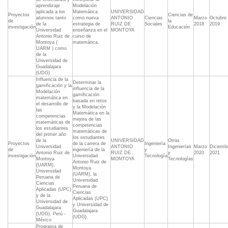
aprendizaje
Modelación
aplicada a los
Matemática
UNIVERSIDAD
Proyectos
Ciencias de
alumnos tanto
como nueva
ANTONIO
Ciencias
Marzo
Octubre
de
la
de la
estrategia de
RUIZ DE
Sociales
2018
2019
investigación
Educación
Universidad
enseñanza en el
MONTOYA
Antonio Ruiz de
curso de
Montoya (
matemática.
UARM ) como
de la
Universidad de
Guadalajara
(UDG)
Influencia de la
Determinar la
gamificación y la
influencia de la
Modelación
gamificación
matemática en
basada en retos
el desarrollo de
y la Modelación
las
Matemática en la
competencias
mejora de las
matemáticas de
competencias
los estudiantes
matemáticas de
del primer año
los estudiantes
de la
UNIVERSIDAD
Otras
Proyectos
de la carrera de
Ingeniería
Universidad
ANTONIO
Ingenierías
Marzo
Diciemb
de
ingeniería de la
y
Antonio Ruiz de
RUIZ DE
y
2020
2021
investigación
Universidad
Tecnología
Montoya
MONTOYA
Tecnologías
Antonio Ruiz de
(UARM),
Montoya
Universidad
(UARM), la
Peruana de
Universidad
Ciencias
Peruana de
Aplicadas (UPC)
Ciencias
y de la
Aplicadas (UPC)
Universidad de
y Universidad de
Guadalajara
Guadalajara
(UDG). Perú -
(UDG).
México
Programa de