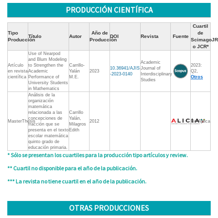
PRODUCCIÓN CIENTÍFICA
Cuartil
Tipo
Año de
de
Título
Autor
DOI
Revista
Fuente
Producción
Producción
ScimagoJR
o JCR*
Use of Nearpod
and Blum Modeling
Academic
Artículo
to Strengthen the
Carrillo-
2023:
10.36941/AJIS
Journal of
en revista
Academic
Yalán
2023
Q2,
-2023-0140
Interdisciplinary
científica
Performance of
M.E.
Otros
Studies
University Students
in Mathematics
Análisis de la
organización
matemática
relacionada a las
Carrillo
concepciones de
Yalán,
MasterThesis
2012
No Aplica
fracción que se
Milagros
presenta en el texto
Edith
escolar matemática
quinto grado de
educación primaria.
* Sólo se presentan los cuartiles para la producción tipo artículos y review.
** Cuartil no disponible para el año de la publicación.
*** La revista no tiene cuartil en el año de la publicación.
OTRAS PRODUCCIONES