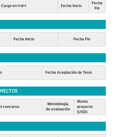
Fecha
Cargo en I+d+i
Fecha Inicio
Fin
Fecha Inicio
Fecha Fin
o
Fecha Aceptación de Tesis
OYECTOS
Monto
Metodología
l concurso
proyecto
de evaluación
(USD)