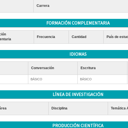
Carrera
FORMACIÓN COMPLEMENTARIA
ción
Frecuencia
Cantidad
País de estu
ntaria
IDIOMAS
Conversación
Escritura
BÁSICO
BÁSICO
LÍNEA DE INVESTIGACIÓN
área
Disciplina
Temática 
PRODUCCIÓN CIENTÍFICA