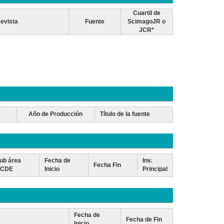
Cuartil de
evista
Fuente
ScimagoJR o
JCR*
Año de Producción
Título de la fuente
ub área
Fecha de
Inv.
Fecha Fin
CDE
Inicio
Principal
Fecha de
Fecha de Fin
Inicio