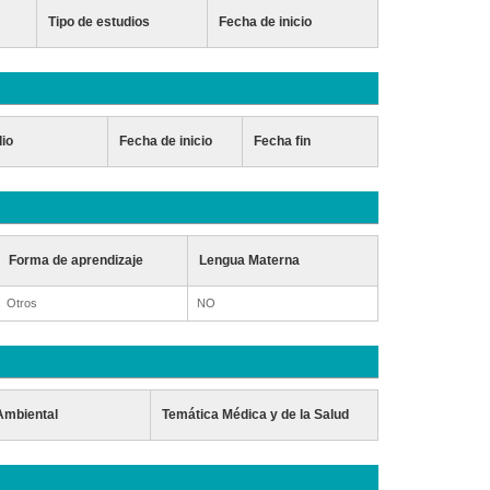
Tipo de estudios
Fecha de inicio
dio
Fecha de inicio
Fecha fin
Forma de aprendizaje
Lengua Materna
Otros
NO
Ambiental
Temática Médica y de la Salud