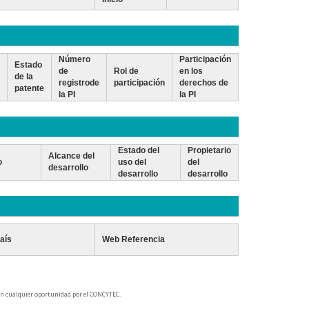
Número
Participación
Estado
de
Rol de
en los
de la
registrode
participación
derechos de
patente
la PI
la PI
Estado del
Propietario
Alcance del
o
uso del
del
desarrollo
desarrollo
desarrollo
aís
Web Referencia
 en cualquier oportunidad por el CONCYTEC.