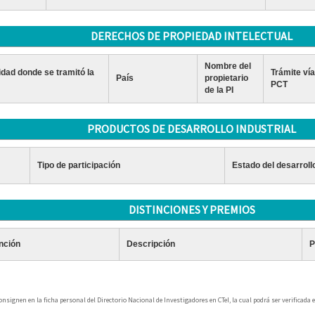
DERECHOS DE PROPIEDAD INTELECTUAL
Nombre del
idad donde se tramitó la
Trámite vía
País
propietario
PCT
de la PI
PRODUCTOS DE DESARROLLO INDUSTRIAL
Tipo de participación
Estado del desarroll
DISTINCIONES Y PREMIOS
inción
Descripción
P
signen en la ficha personal del Directorio Nacional de Investigadores en CTeI, la cual podrá ser verificada