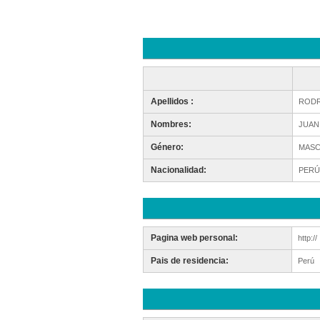
Apellidos :
RODR
Nombres:
JUAN
Género:
MASC
Nacionalidad:
PERÚ
Pagina web personal:
http://
Pais de residencia:
Perú