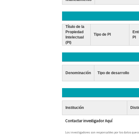
Título de la
Propiedad
Ent
Tipo de PI
Intelectual
PI
(PI)
Denominación
Tipo de desarrollo
Institución
Dist
Contactar investigador Aquí
Los investigadores son responsables por los datos que con