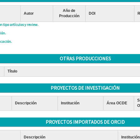
Año de
Autor
DOI
R
Producción
n tipo artículos y review.
ión.
icación.
OTRAS PRODUCCIONES
Título
PROYECTOS DE INVESTIGACIÓN
S
Descripción
Institución
Área OCDE
O
PROYECTOS IMPORTADOS DE ORCID
Descripción
Institución