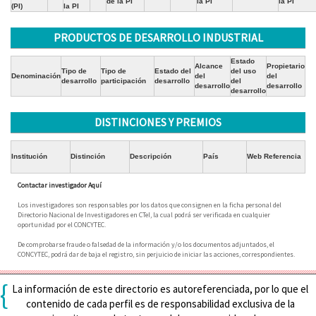
de la PI
la PI
la PI
(PI)
la PI
PRODUCTOS DE DESARROLLO INDUSTRIAL
Estado
Alcance
Propietario
Tipo de
Tipo de
Estado del
del uso
Denominación
del
del
desarrollo
participación
desarrollo
del
desarrollo
desarrollo
desarrollo
DISTINCIONES Y PREMIOS
Institución
Distinción
Descripción
País
Web Referencia
Contactar investigador Aquí
Los investigadores son responsables por los datos que consignen en la ficha personal del
Directorio Nacional de Investigadores en CTeI, la cual podrá ser verificada en cualquier
oportunidad por el CONCYTEC.
De comprobarse fraude o falsedad de la información y/o los documentos adjuntados, el
CONCYTEC, podrá dar de baja el registro, sin perjuicio de iniciar las acciones, correspondientes.
{
La información de este directorio es autoreferenciada, por lo que el
contenido de cada perfil es de responsabilidad exclusiva de la