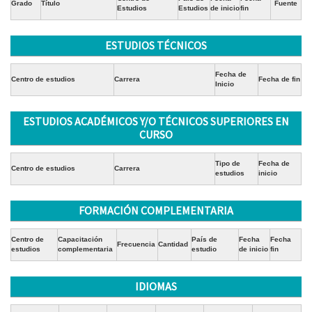
Grado
Título
Fuente
Estudios
Estudios
de inicio
fin
ESTUDIOS TÉCNICOS
Fecha de
Centro de estudios
Carrera
Fecha de fin
Inicio
ESTUDIOS ACADÉMICOS Y/O TÉCNICOS SUPERIORES EN
CURSO
Tipo de
Fecha de
Centro de estudios
Carrera
estudios
inicio
FORMACIÓN COMPLEMENTARIA
Centro de
Capacitación
País de
Fecha
Fecha
Frecuencia
Cantidad
estudios
complementaria
estudio
de inicio
fin
IDIOMAS