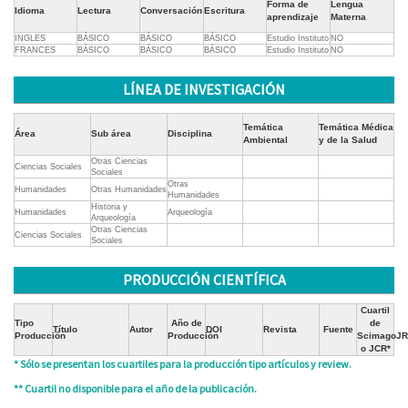
Forma de
Lengua
Idioma
Lectura
Conversación
Escritura
aprendizaje
Materna
INGLES
BÁSICO
BÁSICO
BÁSICO
Estudio Instituto
NO
FRANCES
BÁSICO
BÁSICO
BÁSICO
Estudio Instituto
NO
LÍNEA DE INVESTIGACIÓN
Temática
Temática Médica
Área
Sub área
Disciplina
Ambiental
y de la Salud
Otras Ciencias
Ciencias Sociales
Sociales
Otras
Humanidades
Otras Humanidades
Humanidades
Historia y
Humanidades
Arqueología
Arqueología
Otras Ciencias
Ciencias Sociales
Sociales
PRODUCCIÓN CIENTÍFICA
Cuartil
Tipo
Año de
de
Título
Autor
DOI
Revista
Fuente
Producción
Producción
ScimagoJR
o JCR*
* Sólo se presentan los cuartiles para la producción tipo artículos y review.
** Cuartil no disponible para el año de la publicación.