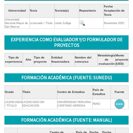
Fecha
Universidad
Tesis
Tesista(s)
Repositorio
Aceptación de
Tesis
Universidad
Nacional Mayor de
Licenciado / Título
Leslie Zuñiga
Noviembre 2025
San Marcos
EXPERIENCIA COMO EVALUADOR Y/O FORMULADOR DE
PROYECTOS
Metodología
Monto
Tipo de
Tipo de
Entidad
Nombre del
Ańo
de
proyecto
experiencia
proyecto
financiadora
concurso
evaluación
(USD)
FORMACIÓN ACADÉMICA (FUENTE: SUNEDU)
País de
Grado
Título
Centro de Estudios
Fuente
Estudios
LICENCIADO
LICENCIADO EN
UNIVERSIDAD PERUANA
PERÚ
/ TÍTULO
EDUCACION
CAYETANO HEREDIA
FORMACIÓN ACADÉMICA (FUENTE: MANUAL)
Centro de
País de
Fecha
Fecha