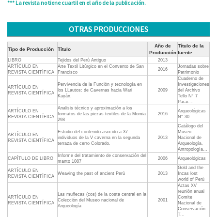
*** La revista no tiene cuartil en el año de la publicación.
OTRAS PRODUCCIONES
Año de
Título de la
Tipo de Producción
Título
Producción
fuente
LIBRO
Tejidos del Perú Antiguo
2013
ARTÍCULO EN
Arte Textil Litúrgico en el Convento de San
Jornadas sobre
2016
REVISTA CIENTÍFICA
Francisco
Patrimonio
Cuaderno de
Pervivencia de la Función y tecnología en
Investigaciones
ARTÍCULO EN
los LLautos: de Cavernas hacia Wari
2009
del Archivo
REVISTA CIENTÍFICA
Kayán.
Tello N° 7
Parac...
Analisis técnico y aproximación a los
ARTÍCULO EN
Arqueológicas
formatos de las piezas textiles de la Momia
2016
REVISTA CIENTÍFICA
N° 30
298
Catálogo del
Estudio del contenido asocido a 37
Museo
ARTÍCULO EN
individuos de la V caverna en la segunda
2013
Nacional de
REVISTA CIENTÍFICA
terraza de cerro Colorado.
Arqueología,
Antropología...
Informe del tratamiento de conservación del
CAPÍTULO DE LIBRO
2006
Arqueológicas
manto 1087
Gold and the
ARTÍCULO EN
Weaving the past of ancient Perú
2013
Incas lost
REVISTA CIENTÍFICA
world of Perú
Actas XV
reunión anual
Las muñecas (cos) de la costa central en la
ARTÍCULO EN
Comite
Colección del Museo nacional de
2001
REVISTA CIENTÍFICA
Nacional de
Arqueología
Conservación
T...