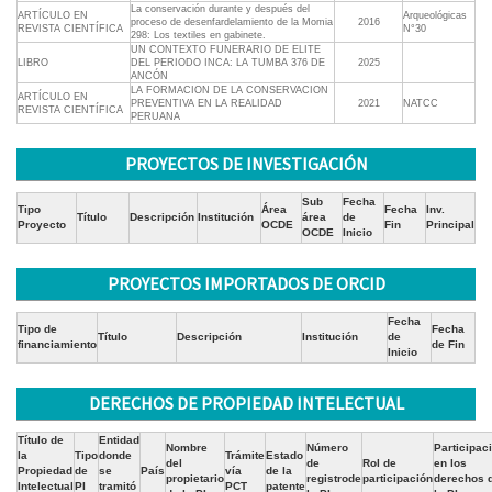
La conservación durante y después del
ARTÍCULO EN
Arqueológicas
proceso de desenfardelamiento de la Momia
2016
REVISTA CIENTÍFICA
N°30
298: Los textiles en gabinete.
UN CONTEXTO FUNERARIO DE ELITE
LIBRO
DEL PERIODO INCA: LA TUMBA 376 DE
2025
ANCÓN
LA FORMACION DE LA CONSERVACION
ARTÍCULO EN
PREVENTIVA EN LA REALIDAD
2021
NATCC
REVISTA CIENTÍFICA
PERUANA
PROYECTOS DE INVESTIGACIÓN
Sub
Fecha
Tipo
Área
Fecha
Inv.
Título
Descripción
Institución
área
de
Proyecto
OCDE
Fin
Principal
OCDE
Inicio
PROYECTOS IMPORTADOS DE ORCID
Fecha
Tipo de
Fecha
Título
Descripción
Institución
de
financiamiento
de Fin
Inicio
DERECHOS DE PROPIEDAD INTELECTUAL
Título de
Entidad
Nombre
Número
Participac
la
Tipo
donde
Trámite
Estado
del
de
Rol de
en los
Propiedad
de
se
País
vía
de la
propietario
registrode
participación
derechos 
Intelectual
PI
tramitó
PCT
patente