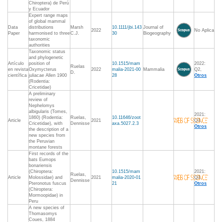
Chiroptera) de Perú
y Ecuador
Expert range maps
of global mammal
Data
distributions
Marsh
10.1111/jbi.143
Journal of
2022
No Aplica
Paper
harmonised to three
C.J.
30
Biogeography
taxonomic
authorities
Taxonomic status
and phylogenetic
Artículo
position of
10.1515/mam
2022:
Ruelas
en revista
Oxymycterus
2022
malia-2021-00
Mammalia
Q2,
D.
científica
juliacae Allen 1900
28
Otros
(Rodentia:
Cricetidae)
A preliminary
review of
Nephelomys
albigularis (Tomes,
2021:
1860) (Rodentia:
Ruelas,
10.11646/zoot
Article
2021
Q3,
Cricetidae), with
Dennisse
axa.5027.2.3
Otros
the description of a
new species from
the Peruvian
montane forests
First records of the
bats Eumops
bonariensis
(Chiroptera:
10.1515/mam
2021:
Ruelas,
Article
Molossidae) and
2021
malia-2020-01
Q3,
Dennisse
Pteronotus fuscus
21
Otros
(Chiroptera:
Mormoopidae) in
Peru
A new species of
Thomasomys
Coues, 1884