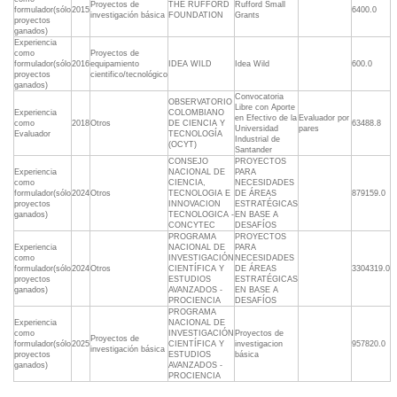
Proyectos de
THE RUFFORD
Rufford Small
formulador(sólo
2015
6400.0
investigación básica
FOUNDATION
Grants
proyectos
ganados)
Experiencia
como
Proyectos de
formulador(sólo
2016
equipamiento
IDEA WILD
Idea Wild
600.0
proyectos
cientifico/tecnológico
ganados)
Convocatoria
OBSERVATORIO
Libre con Aporte
Experiencia
COLOMBIANO
en Efectivo de la
Evaluador por
como
2018
Otros
DE CIENCIA Y
63488.8
Universidad
pares
Evaluador
TECNOLOGÍA
Industrial de
(OCYT)
Santander
CONSEJO
PROYECTOS
Experiencia
NACIONAL DE
PARA
como
CIENCIA,
NECESIDADES
formulador(sólo
2024
Otros
TECNOLOGIA E
DE ÁREAS
879159.0
proyectos
INNOVACION
ESTRATÉGICAS
ganados)
TECNOLOGICA -
EN BASE A
CONCYTEC
DESAFÍOS
PROGRAMA
PROYECTOS
Experiencia
NACIONAL DE
PARA
como
INVESTIGACIÓN
NECESIDADES
formulador(sólo
2024
Otros
CIENTÍFICA Y
DE ÁREAS
3304319.0
proyectos
ESTUDIOS
ESTRATÉGICAS
ganados)
AVANZADOS -
EN BASE A
PROCIENCIA
DESAFÍOS
PROGRAMA
Experiencia
NACIONAL DE
como
INVESTIGACIÓN
Proyectos de
Proyectos de
formulador(sólo
2025
CIENTÍFICA Y
investigacion
957820.0
investigación básica
proyectos
ESTUDIOS
básica
ganados)
AVANZADOS -
PROCIENCIA