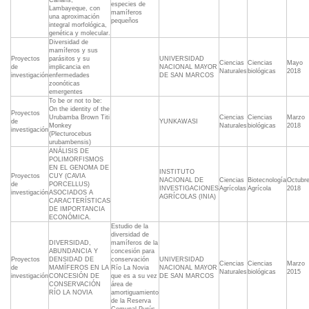
Cañaris,
especies de
Lambayeque, con
mamíferos
una aproximación
pequeños
integral morfológica,
genética y molecular.
Diversidad de
mamíferos y sus
Proyectos
parásitos y su
UNIVERSIDAD
Ciencias
Ciencias
Mayo
de
implicancia en
NACIONAL MAYOR
Naturales
biológicas
2018
investigación
enfermedades
DE SAN MARCOS
zoonóticas
emergentes
To be or not to be:
On the identity of the
Proyectos
Urubamba Brown Titi
Ciencias
Ciencias
Marzo
de
YUNKAWASI
Monkey
Naturales
biológicas
2018
investigación
(Plecturocebus
urubambensis)
ANÁLISIS DE
POLIMORFISMOS
EN EL GENOMA DE
INSTITUTO
Proyectos
CUY (CAVIA
NACIONAL DE
Ciencias
Biotecnología
Octubr
de
PORCELLUS)
INVESTIGACIONES
Agrícolas
Agrícola
2018
investigación
ASOCIADOS A
AGRÍCOLAS (INIA)
CARACTERÍSTICAS
DE IMPORTANCIA
ECONÓMICA.
Estudio de la
diversidad de
DIVERSIDAD,
mamíferos de la
ABUNDANCIA Y
concesión para
Proyectos
DENSIDAD DE
conservación
UNIVERSIDAD
Ciencias
Ciencias
Marzo
de
MAMÍFEROS EN LA
Río La Novia
NACIONAL MAYOR
Naturales
biológicas
2015
investigación
CONCESIÓN DE
que es a su vez
DE SAN MARCOS
CONSERVACIÓN
área de
RÍO LA NOVIA
amortiguamiento
de la Reserva