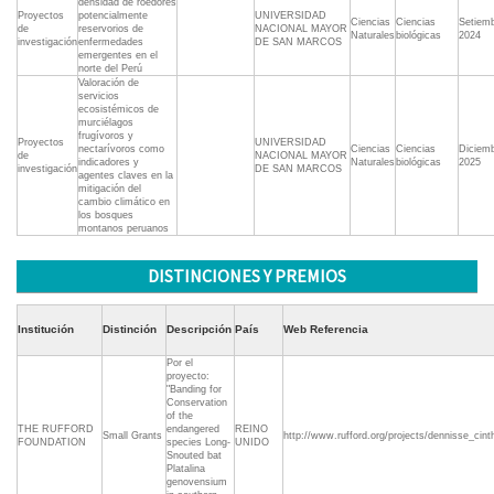
densidad de roedores
Proyectos
potencialmente
UNIVERSIDAD
Ciencias
Ciencias
Setiem
de
reservorios de
NACIONAL MAYOR
Naturales
biológicas
2024
investigación
enfermedades
DE SAN MARCOS
emergentes en el
norte del Perú
Valoración de
servicios
ecosistémicos de
murciélagos
frugívoros y
Proyectos
UNIVERSIDAD
nectarívoros como
Ciencias
Ciencias
Diciem
de
NACIONAL MAYOR
indicadores y
Naturales
biológicas
2025
investigación
DE SAN MARCOS
agentes claves en la
mitigación del
cambio climático en
los bosques
montanos peruanos
DISTINCIONES Y PREMIOS
Institución
Distinción
Descripción
País
Web Referencia
Por el
proyecto:
"Banding for
Conservation
of the
THE RUFFORD
endangered
REINO
Small Grants
http://www.rufford.org/projects/dennisse_cin
FOUNDATION
species Long-
UNIDO
Snouted bat
Platalina
genovensium