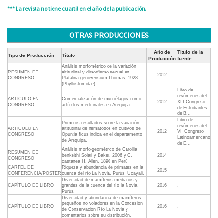
*** La revista no tiene cuartil en el año de la publicación.
OTRAS PRODUCCIONES
Año de
Título de la
Tipo de Producción
Título
Producción
fuente
Análisis morfométrico de la variación
RESUMEN DE
altitudinal y dimorfismo sexual en
2012
CONGRESO
Platalina genovensium Thomas, 1928
(Phyllostomidae).
Libro de
resúmenes del
ARTÍCULO EN
Comercialización de murciélagos como
2012
XIII Congreso
CONGRESO
artículos medicinales en Arequipa.
de Estudiantes
de B...
Libro de
Primeros resultados sobre la variación
resúmenes del
ARTÍCULO EN
altitudinal de nematodos en cultivos de
2012
VII Congreso
CONGRESO
Opuntia ficus indica en el departamento
Latinoamericano
de Arequipa.
de E...
Análisis morfo-geométrico de Carollia
RESUMEN DE
benkeithi Solari y Baker, 2006 y C.
2014
CONGRESO
castanea H. Allen, 1890 en Perú
CARTEL DE
Riqueza y abundancia de primates en la
2015
CONFERENCIA/POSTER
cuenca del río La Novia, Purús  Ucayali.
Diversidad de mamíferos medianos y
CAPÍTULO DE LIBRO
grandes de la cuenca del río la Novia,
2016
.
Purús.
Diversidad y abundancia de mamíferos
pequeños no voladores en la Concesión
CAPÍTULO DE LIBRO
2016
.
de Conservación Río La Novia y
comentarios sobre su distribución.