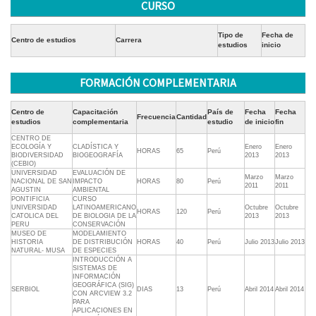
CURSO
Tipo de
Fecha de
Centro de estudios
Carrera
estudios
inicio
FORMACIÓN COMPLEMENTARIA
Centro de
Capacitación
País de
Fecha
Fecha
Frecuencia
Cantidad
estudios
complementaria
estudio
de inicio
fin
CENTRO DE
ECOLOGÍA Y
CLADÍSTICA Y
Enero
Enero
HORAS
65
Perú
BIODIVERSIDAD
BIOGEOGRAFÍA
2013
2013
(CEBIO)
UNIVERSIDAD
EVALUACIÓN DE
Marzo
Marzo
NACIONAL DE SAN
IMPACTO
HORAS
80
Perú
2011
2011
AGUSTIN
AMBIENTAL
PONTIFICIA
CURSO
UNIVERSIDAD
LATINOAMERICANO
Octubre
Octubre
HORAS
120
Perú
CATOLICA DEL
DE BIOLOGIA DE LA
2013
2013
PERU
CONSERVACIÓN
MUSEO DE
MODELAMIENTO
HISTORIA
DE DISTRIBUCIÓN
HORAS
40
Perú
Julio 2013
Julio 2013
NATURAL- MUSA
DE ESPECIES
INTRODUCCIÓN A
SISTEMAS DE
INFORMACIÓN
GEOGRÁFICA (SIG)
SERBIOL
DIAS
13
Perú
Abril 2014
Abril 2014
CON ARCVIEW 3.2
PARA
APLICACIONES EN