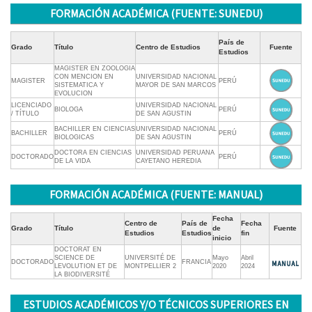
FORMACIÓN ACADÉMICA (FUENTE: SUNEDU)
País de
Grado
Título
Centro de Estudios
Fuente
Estudios
MAGISTER EN ZOOLOGIA
CON MENCION EN
UNIVERSIDAD NACIONAL
MAGISTER
PERÚ
SISTEMATICA Y
MAYOR DE SAN MARCOS
EVOLUCION
LICENCIADO
UNIVERSIDAD NACIONAL
BIOLOGA
PERÚ
/ TÍTULO
DE SAN AGUSTIN
BACHILLER EN CIENCIAS
UNIVERSIDAD NACIONAL
BACHILLER
PERÚ
BIOLOGICAS
DE SAN AGUSTIN
DOCTORA EN CIENCIAS
UNIVERSIDAD PERUANA
DOCTORADO
PERÚ
DE LA VIDA
CAYETANO HEREDIA
FORMACIÓN ACADÉMICA (FUENTE: MANUAL)
Fecha
Centro de
País de
Fecha
Grado
Título
de
Fuente
Estudios
Estudios
fin
inicio
DOCTORAT EN
SCIENCE DE
UNIVERSITÉ DE
Mayo
Abril
DOCTORADO
FRANCIA
LEVOLUTION ET DE
MONTPELLIER 2
2020
2024
LA BIODIVERSITÉ
ESTUDIOS ACADÉMICOS Y/O TÉCNICOS SUPERIORES EN