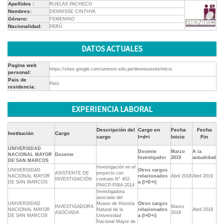
Apellidos :
RUELAS PACHECO
Nombres:
DENNISSE CINTHYA
Género:
FEMENINO
Nacionalidad:
PERÚ
DATOS ACTUALES
Pagina web
https://sites.google.com/unmsm.edu.pe/dennissesite/inicio
personal:
Pais de
Perú
residencia:
EXPERIENCIA LABORAL
Descripción del
Cargo en
Fecha
Fecha
Institución
Cargo
cargo
I+d+i
Inicio
Fin
UNIVERSIDAD
Docente
Marzo
A la
NACIONAL MAYOR
Docente
Investigador
2019
actualidad
DE SAN MARCOS
Investigación en el
UNIVERSIDAD
Otros cargos
ASISTENTE DE
proyecto con
NACIONAL MAYOR
relacionados
Abril 2018
Abril 2019
INVESTIGACIÓN
contrato N° 402-
DE SAN MARCOS
a (I+D+i)
PNICP-PIBA-2014
Investigadora
asociada del
UNIVERSIDAD
Museo de Historia
Otros cargos
INVESTIGADORA
Marzo
NACIONAL MAYOR
Natural de la
relacionados
Abril 2019
ASOCIADA
2018
DE SAN MARCOS
Universidad
a (I+D+i)
Nacional Mayor de