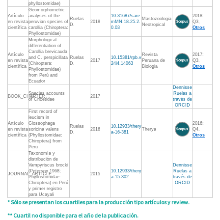
phyllostomidae)
Geomorphometric
Artículo
analyses of the
10.31687/sare
2018:
Ruelas
Mastozoologia
en revista
peruvian species of
2018
mMN.18.25.2.
Q3,
D.
Neotropical
científica
carollia (Chiroptera:
0.03
Otros
Phyllostomidae)
Morphological
differentiation of
Carollia brevicauda
Artículo
Revista
2017:
and C. perspicillata
Ruelas
10.15381/rpb.v
en revista
2017
Peruana de
Q3,
(Chiroptera:
D.
24i4.14063
científica
Biologia
Otros
Phyllostomidae)
from Perú and
Ecuador
Dennisse
Species accounts
Ruelas a
BOOK_CHAPTER
2017
of Cricetidae
través de
ORCID
First record of
leucism in
Artículo
Glossophaga
2016:
Ruelas
10.12933/thery
en revista
soricina valens
2016
Therya
Q4,
D.
a-16-381
científica
(Phyllostomidae:
Otros
Chiroptera) from
Peru
Taxonomía y
distribución de
Vampyriscus brocki
Dennisse
(Peterson 1968;
10.12933/thery
Ruelas a
JOURNAL_ARTICLE
2015
Phyllostomidae:
a-15-302
través de
Chiroptera) en Perú
ORCID
y primer registro
para Ucayali
* Sólo se presentan los cuartiles para la producción tipo artículos y review.
** Cuartil no disponible para el año de la publicación.