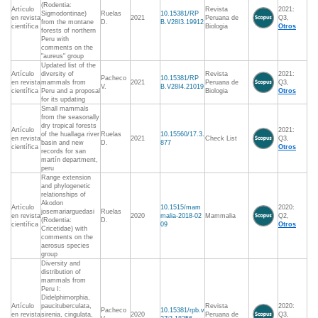
(Rodentia:
Artículo
Revista
2021:
Sigmodontinae)
Ruelas
10.15381/RP
en revista
2021
Peruana de
Q3,
from the montane
D.
B.V28I3.19912
científica
Biologia
Otros
forests of northern
Peru with
comments on the
"aureus" group
Updated list of the
Artículo
diversity of
Revista
2021:
Pacheco
10.15381/RP
en revista
mammals from
2021
Peruana de
Q3,
V.
B.V28I4.21019
científica
Peru and a proposal
Biologia
Otros
for its updating
Small mammals
from the seasonally
dry tropical forests
Artículo
2021:
of the huallaga river
Ruelas
10.15560/17.3.
en revista
2021
Check List
Q3,
basin and new
D.
877
científica
Otros
records for san
martín department,
peru
Range extension
and phylogenetic
relationships of
Akodon
Artículo
10.1515/mam
2020:
josemariarguedasi
Ruelas
en revista
2020
malia-2018-02
Mammalia
Q2,
(Rodentia:
D.
científica
09
Otros
Cricetidae) with
comments on the
aerosus species
group
Diversity and
distribution of
mammals from
Peru I:
Didelphimorphia,
Artículo
paucituberculata,
Revista
2020:
Pacheco
10.15381/rpb.v
en revista
sirenia, cingulata,
2020
Peruana de
Q3,