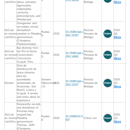
V.
27i3.18356
científica
pilosa, primates,
Biologia
Otros
lagomorpha,
eulipotyphla,
carnivora,
perissodactyla, and
Artiodactyla
Ontogenetic and
secondary sexual
Artículo
dimorphism
Revista
2019:
Ruelas
10.15381/rpb.v
en revista
variation in Platalina
2019
Peruana de
Q4,
D.
26i2.15337
científica
genovensium
Biologia
Otros
(Chiroptera:
Phyllostomidae)
Bat diversity from
Artículo
the Río la Novia
Revista
2018:
Ruelas
10.15381/rpb.v
en revista
Conservation
2018
Peruana de
Q3,
D.
25i3.14091
científica
Concession,
Biologia
Otros
Ucayali, Peru
Guía de
identificación de
fauna silvestre,
para las
autoridades
Serrano-
Revista
2018:
10.15381/rpb.v
Review
ambientales de
Villavicencio
2018
Peruana de
Q3,
25i3.15227
Amazonas, San
J.E.
Biologia
Otros
Martín, Loreto y
Ucayali. A review
and notes about its
importance
Noteworthy records
and distribution of
Peruvian long-
Artículo
tongued bat,
2018:
Ruelas
10.15560/14.5.
en revista
Platalina
2018
Check List
Q3,
D.
937
científica
genovensium
Otros
Thomas, 1928
(Chiroptera,