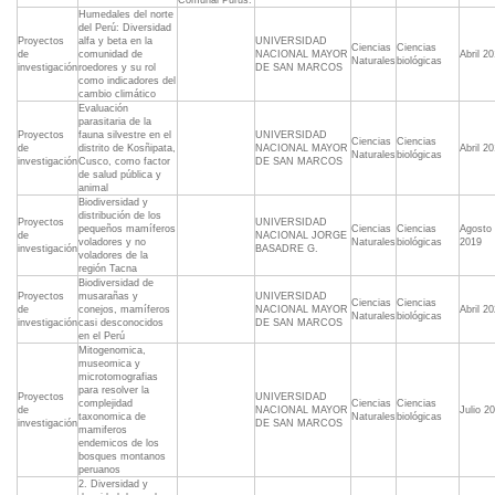
Comunal Purús.
Humedales del norte
del Perú: Diversidad
Proyectos
alfa y beta en la
UNIVERSIDAD
Ciencias
Ciencias
de
comunidad de
NACIONAL MAYOR
Abril 2
Naturales
biológicas
investigación
roedores y su rol
DE SAN MARCOS
como indicadores del
cambio climático
Evaluación
parasitaria de la
Proyectos
fauna silvestre en el
UNIVERSIDAD
Ciencias
Ciencias
de
distrito de Kosñipata,
NACIONAL MAYOR
Abril 2
Naturales
biológicas
investigación
Cusco, como factor
DE SAN MARCOS
de salud pública y
animal
Biodiversidad y
distribución de los
Proyectos
UNIVERSIDAD
pequeños mamíferos
Ciencias
Ciencias
Agosto
de
NACIONAL JORGE
voladores y no
Naturales
biológicas
2019
investigación
BASADRE G.
voladores de la
región Tacna
Biodiversidad de
Proyectos
musarañas y
UNIVERSIDAD
Ciencias
Ciencias
de
conejos, mamíferos
NACIONAL MAYOR
Abril 2
Naturales
biológicas
investigación
casi desconocidos
DE SAN MARCOS
en el Perú
Mitogenomica,
museomica y
microtomografias
para resolver la
Proyectos
UNIVERSIDAD
complejidad
Ciencias
Ciencias
de
NACIONAL MAYOR
Julio 2
taxonomica de
Naturales
biológicas
investigación
DE SAN MARCOS
mamiferos
endemicos de los
bosques montanos
peruanos
2. Diversidad y