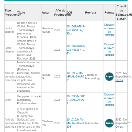
Cuartil
Tipo
Año de
de
Título
Autor
DOI
Revista
Fuente
Producción
Producción
ScimagoJR
o JCR*
Reddish-Backed
Crossref
Oldfield Mouse
10.1007/978-3-
Book-
Dennisse
a través
Thomasomys
2026
031-45538-4_1
chapter
Ruelas
de
pyrrhonotus
80-1
ORCID
(Thomas, 1886)
Antonio Brack’s
Oldfield Mouse
Crossref
10.1007/978-3-
Book-
Thomasomys
a través
2025
031-45538-4_1
chapter
antoniobracki
de
41-1
Ruelas and
ORCID
Pacheco, 2021
Introduction to the
Thomasomys
(Rodentia:
Artículo
Cricetidae) turbinal
10.1093/JMA
2025: No
Ruelas
Journal of
en revista
adaptations:
2025
MMAL/GYAF0
disponible**,
D.
Mammalogy
científica
insights into
61
Otros
elevational and
environmental
challenges
Crossref
Vampyriscus brocki
10.1093/MSPE
a través
Other
(Chiroptera:
2025
CIES/SEAF00
de
Phyllostomidae)
3
ORCID
A new species of
Cryptotis
(Eulipotyphla:
Artículo
Soricidae) and
10.1515/MAM
2025: No
Cárdenas
en revista
introduction to the
2025
MALIA-2024-0
Mammalia
disponible**,
P.M.
científica
systematics of the
154
Otros
Ecuadorian and