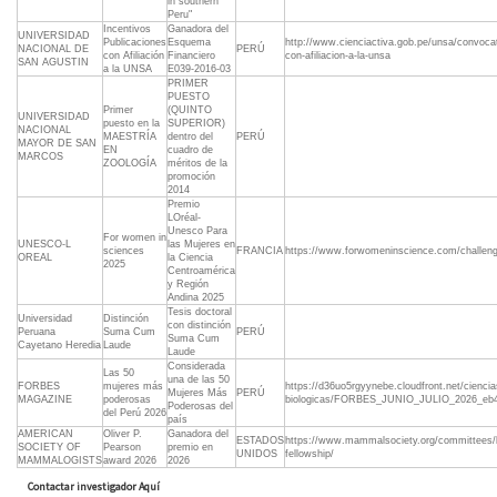
in southern
Peru"
Incentivos
Ganadora del
UNIVERSIDAD
Publicaciones
Esquema
http://www.cienciactiva.gob.pe/unsa/convocat
NACIONAL DE
PERÚ
con Afiliación
Financiero
con-afiliacion-a-la-unsa
SAN AGUSTIN
a la UNSA
E039-2016-03
PRIMER
PUESTO
Primer
(QUINTO
UNIVERSIDAD
puesto en la
SUPERIOR)
NACIONAL
MAESTRÍA
dentro del
PERÚ
MAYOR DE SAN
EN
cuadro de
MARCOS
ZOOLOGÍA
méritos de la
promoción
2014
Premio
LOréal-
Unesco Para
For women in
UNESCO-L
las Mujeres en
sciences
FRANCIA
https://www.forwomeninscience.com/challen
OREAL
la Ciencia
2025
Centroamérica
y Región
Andina 2025
Tesis doctoral
Universidad
Distinción
con distinción
Peruana
Suma Cum
PERÚ
Suma Cum
Cayetano Heredia
Laude
Laude
Considerada
Las 50
una de las 50
FORBES
mujeres más
https://d36uo5rgyynebe.cloudfront.net/ciencia
Mujeres Más
PERÚ
MAGAZINE
poderosas
biologicas/FORBES_JUNIO_JULIO_2026_eb4
Poderosas del
del Perú 2026
país
AMERICAN
Oliver P.
Ganadora del
ESTADOS
https://www.mammalsociety.org/committees/l
SOCIETY OF
Pearson
premio en
UNIDOS
fellowship/
MAMMALOGISTS
award 2026
2026
Contactar investigador Aquí