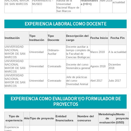
NACIONAL MAYOR
PERMANENTE -
Natural de la
relacionados
Abril 2019
actualidad
DE SAN MARCOS
MUSEO
Universidad
a (I+D+i)
Nacional Mayor de
San Marcos
EXPERIENCIA LABORAL COMO DOCENTE
Tipo
Tipo
Descripción del
Institución
Fecha Inicio
Fecha Fin
Institución
Docente
cargo
UNIVERSIDAD
Docente auxiliar a
NACIONAL
Ordinario-
tiempo completo de
Universidad
Marzo 2019
A la actualidad
MAYOR DE SAN
Auxiliar
la Facultad de
MARCOS
Ciencias Biológicas
UNIVERSIDAD
NACIONAL
Docente del curso
Diciembre
Universidad
Contratado
Agosto 2018
MAYOR DE SAN
Sistemática general
2018
MARCOS
UNIVERSIDAD
Jefe de prácticas
NACIONAL
Universidad
Contratado
del curso
Abril 2017
Julio 2017
MAYOR DE SAN
Diversidad Animal
MARCOS
EXPERIENCIA COMO EVALUADOR Y/O FORMULADOR DE
PROYECTOS
Metodología
Monto
Tipo de
Entidad
Nombre del
Ańo
Tipo de proyecto
de
proyecto
experiencia
financiadora
concurso
evaluación
(USD)
Experiencia
como