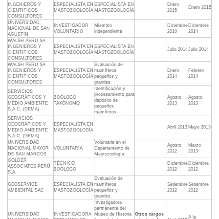
INGENIEROS Y
ESPECIALISTA EN
ESPECIALISTA EN
Enero
Enero 2015
CIENTIFICOS
MASTOZOOLOGÍA
MASTOZOOLOGÍA
2015
CONSULTORES
UNIVERSIDAD
INVESTIGADOR
Miembro
Diciembre
Diciembre
NACIONAL DE SAN
VOLUNTARIO
independiente
2010
2014
AGUSTIN
WALSH PERU SA
INGENIEROS Y
ESPECIALISTA EN
ESPECIALISTA EN
Julio 2014
Julio 2014
CIENTIFICOS
MASTOZOOLOGÍA
MASTOZOOLOGÍA
CONSULTORES
WALSH PERU SA
Evaluación de
INGENIEROS Y
ESPECIALISTA EN
mamíferos
Enero
Febrero
CIENTIFICOS
MASTOZOOLOGÍA
pequeños y
2014
2014
CONSULTORES
grandes
Identificación y
SERVICIOS
procesamiento para
GEOGRÁFICOS Y
ZOÓLOGO
Agosto
Agosto
depósito de
MEDIO AMBIENTE
TAXÓNOMO
2013
2013
pequeños
S.A.C. (GEMA)
mamíferos.
SERVICIOS
GEOGRÁFICOS Y
ESPECIALISTA EN
Abril 2013
Mayo 2013
MEDIO AMBIENTE
MASTOZOOLOGÍA
S.A.C. (GEMA)
UNIVERSIDAD
Voluntaria en el
Agosto
Marzo
NACIONAL MAYOR
VOLUNTARIA
Departamento de
2012
2013
DE SAN MARCOS
Mastozoología
GOLDER
TÉCNICO
Diciembre
Diciembre
ASSOCIATES PERÚ
ZOÓLOGO
2012
2012
S.A.
Evaluación de
GEOSERVICE
ESPECIALISTA EN
mamíferos
Setiembre
Setiembre
AMBIENTAL SAC
MASTOZOOLOGÍA
pequeños y
2012
2012
grandes.
Investigadora
permanente del
UNIVERSIDAD
INVESTIGADORA
Museo de Historia
Otros cargos
A la