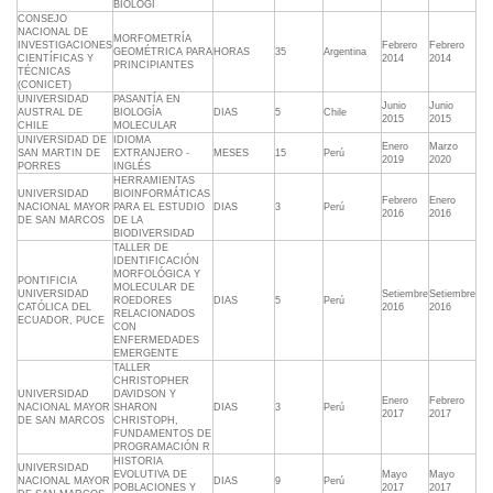
BIOLOGÍ
CONSEJO
NACIONAL DE
MORFOMETRÍA
INVESTIGACIONES
Febrero
Febrero
GEOMÉTRICA PARA
HORAS
35
Argentina
CIENTÍFICAS Y
2014
2014
PRINCIPIANTES
TÉCNICAS
(CONICET)
UNIVERSIDAD
PASANTÍA EN
Junio
Junio
AUSTRAL DE
BIOLOGÍA
DIAS
5
Chile
2015
2015
CHILE
MOLECULAR
UNIVERSIDAD DE
IDIOMA
Enero
Marzo
SAN MARTIN DE
EXTRANJERO -
MESES
15
Perú
2019
2020
PORRES
INGLÉS
HERRAMIENTAS
UNIVERSIDAD
BIOINFORMÁTICAS
Febrero
Enero
NACIONAL MAYOR
PARA EL ESTUDIO
DIAS
3
Perú
2016
2016
DE SAN MARCOS
DE LA
BIODIVERSIDAD
TALLER DE
IDENTIFICACIÓN
MORFOLÓGICA Y
PONTIFICIA
MOLECULAR DE
UNIVERSIDAD
Setiembre
Setiembre
ROEDORES
DIAS
5
Perú
CATÓLICA DEL
2016
2016
RELACIONADOS
ECUADOR, PUCE
CON
ENFERMEDADES
EMERGENTE
TALLER
CHRISTOPHER
UNIVERSIDAD
DAVIDSON Y
Enero
Febrero
NACIONAL MAYOR
SHARON
DIAS
3
Perú
2017
2017
DE SAN MARCOS
CHRISTOPH,
FUNDAMENTOS DE
PROGRAMACIÓN R
HISTORIA
UNIVERSIDAD
EVOLUTIVA DE
Mayo
Mayo
NACIONAL MAYOR
DIAS
9
Perú
POBLACIONES Y
2017
2017