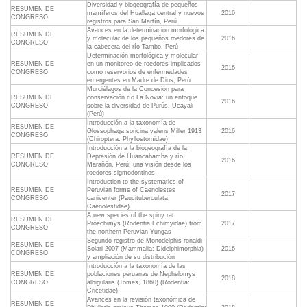
Diversidad y biogeografía de pequeños
RESUMEN DE
mamíferos del Huallaga central y nuevos
2016
CONGRESO
registros para San Martín, Perú
Avances en la determinación morfológica
RESUMEN DE
y molecular de los pequeños roedores de
2016
CONGRESO
la cabecera del río Tambo, Perú
Determinación morfológica y molecular
RESUMEN DE
en un monitoreo de roedores implicados
2016
CONGRESO
como reservorios de enfermedades
emergentes en Madre de Dios, Perú
Murciélagos de la Concesión para
RESUMEN DE
conservación río La Novia: un enfoque
2016
CONGRESO
sobre la diversidad de Purús, Ucayali
(Perú)
Introducción a la taxonomía de
RESUMEN DE
Glossophaga soricina valens Miller 1913
2016
CONGRESO
(Chiroptera: Phyllostomidae)
Introducción a la biogeografía de la
RESUMEN DE
Depresión de Huancabamba y río
2016
CONGRESO
Marañón, Perú: una visión desde los
roedores sigmodontinos
Introduction to the systematics of
RESUMEN DE
Peruvian forms of Caenolestes
2017
CONGRESO
caniventer (Paucituberculata:
Caenolestidae)
A new species of the spiny rat
RESUMEN DE
Proechimys (Rodentia Echimyidae) from
2017
CONGRESO
the northern Peruvian Yungas
Segundo registro de Monodelphis ronaldi
RESUMEN DE
Solari 2007 (Mammalia: Didelphimorphia)
2016
CONGRESO
y ampliación de su distribución
Introducción a la taxonomía de las
RESUMEN DE
poblaciones peruanas de Nephelomys
2018
CONGRESO
albigularis (Tomes, 1860) (Rodentia:
Cricetidae)
Avances en la revisión taxonómica de
RESUMEN DE