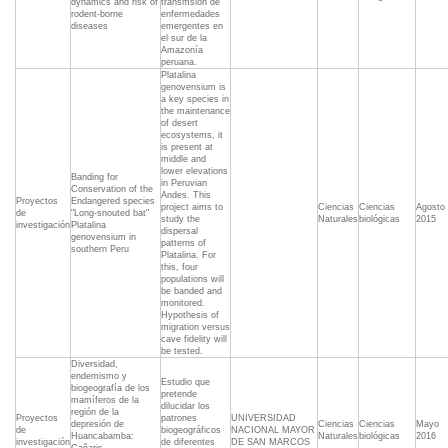
dynamics and risk of
transmsión de
rodent-borne
enfermedades
diseases
emergentes en
el sur de la
Amazonía
peruana.
Platalina
genovensium is
a key species in
the maintenance
of desert
ecosystems, it
is present at
middle and
lower elevations
Banding for
in Peruvian
Conservation of the
Andes. This
Proyectos
Endangered species
project aims to
Ciencias
Ciencias
Agosto
de
"Long-snouted bat"
study the
Naturales
biológicas
2015
investigación
Platalina
dispersal
genovensium in
patterns of
southern Peru
Platalina. For
this, four
populations will
be banded and
monitored.
Hypothesis of
migration versus
cave fidelity will
be tested.
Diversidad,
endemismo y
Estudio que
biogeografía de los
pretende
mamíferos de la
dilucidar los
región de la
Proyectos
patrones
UNIVERSIDAD
depresión de
Ciencias
Ciencias
Mayo
de
biogeográficos
NACIONAL MAYOR
Huancabamba:
Naturales
biológicas
2016
investigación
de diferentes
DE SAN MARCOS