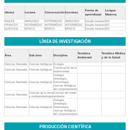
Forma de
Lengua
Idioma
Lectura
Conversación
Escritura
aprendizaje
Materna
INGLES
AVANZADO
INTERMEDIO
AVANZADO
Estudio Instituto
NO
FRANCES
INTERMEDIO
INTERMEDIO
INTERMEDIO
Estudio Instituto
NO
QUECHUA
BÁSICO
BÁSICO
BÁSICO
Estudio Instituto
NO
LÍNEA DE INVESTIGACIÓN
Temática
Temática Médica
Área
Sub área
Disciplina
Ambiental
y de la Salud
Ciencias Naturales
Ciencias biológicas
Ecología
Conservación de la
Ciencias Naturales
Ciencias biológicas
biodiversidad
Zoología,
Ornitología,
Ciencias Naturales
Ciencias biológicas
Entomología,
ciencias biológicas
del comportamiento
Ciencias de la tierra
Ciencias del medio
Ciencias Naturales
y medioambientales
ambiente
Zoología,
Ornitología,
Ciencias Naturales
Ciencias biológicas
Entomología,
ciencias biológicas
del comportamiento
PRODUCCIÓN CIENTÍFICA