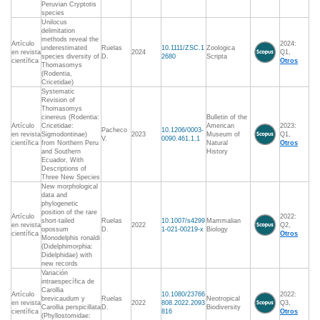
Peruvian Cryptotis
species
Unilocus
delimitation
methods reveal the
Artículo
2024:
underestimated
Ruelas
10.1111/ZSC.1
Zoologica
en revista
2024
Q1,
species diversity of
D.
2680
Scripta
científica
Otros
Thomasomys
(Rodentia,
Cricetidae)
Systematic
Revision of
Thomasomys
cinereus (Rodentia:
Bulletin of the
Artículo
Cricetidae:
American
2023:
Pacheco
10.1206/0003-
en revista
Sigmodontinae)
2023
Museum of
Q1,
V.
0090.461.1.1
científica
from Northern Peru
Natural
Otros
and Southern
History
Ecuador, With
Descriptions of
Three New Species
New morphological
data and
phylogenetic
position of the rare
Artículo
2022:
short-tailed
Ruelas
10.1007/s4299
Mammalian
en revista
2022
Q2,
opossum
D.
1-021-00219-x
Biology
científica
Otros
Monodelphis ronaldi
(Didelphimorphia:
Didelphidae) with
new records
Variación
intraespecífica de
Carollia
Artículo
10.1080/23766
2022:
brevicaudum y
Ruelas
Neotropical
en revista
2022
808.2022.2093
Q3,
Carollia perspicillata
D.
Biodiversity
científica
816
Otros
(Phyllostomidae: