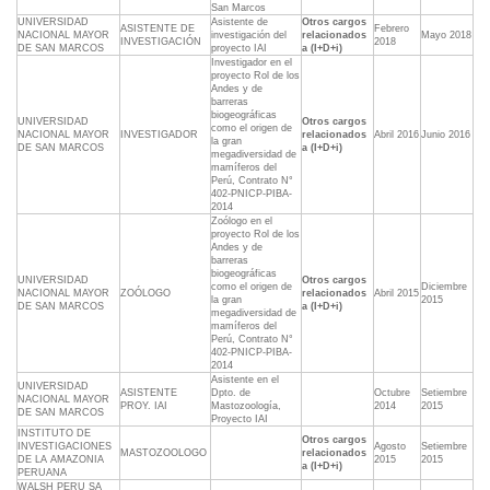
San Marcos
UNIVERSIDAD
Asistente de
Otros cargos
ASISTENTE DE
Febrero
NACIONAL MAYOR
investigación del
relacionados
Mayo 2018
INVESTIGACIÓN
2018
DE SAN MARCOS
proyecto IAI
a (I+D+i)
Investigador en el
proyecto Rol de los
Andes y de
barreras
biogeográficas
UNIVERSIDAD
Otros cargos
como el origen de
NACIONAL MAYOR
INVESTIGADOR
relacionados
Abril 2016
Junio 2016
la gran
DE SAN MARCOS
a (I+D+i)
megadiversidad de
mamíferos del
Perú, Contrato N°
402-PNICP-PIBA-
2014
Zoólogo en el
proyecto Rol de los
Andes y de
barreras
biogeográficas
UNIVERSIDAD
Otros cargos
como el origen de
Diciembre
NACIONAL MAYOR
ZOÓLOGO
relacionados
Abril 2015
la gran
2015
DE SAN MARCOS
a (I+D+i)
megadiversidad de
mamíferos del
Perú, Contrato N°
402-PNICP-PIBA-
2014
Asistente en el
UNIVERSIDAD
ASISTENTE
Dpto. de
Octubre
Setiembre
NACIONAL MAYOR
PROY. IAI
Mastozoología,
2014
2015
DE SAN MARCOS
Proyecto IAI
INSTITUTO DE
Otros cargos
INVESTIGACIONES
Agosto
Setiembre
MASTOZOOLOGO
relacionados
DE LA AMAZONIA
2015
2015
a (I+D+i)
PERUANA
WALSH PERU SA