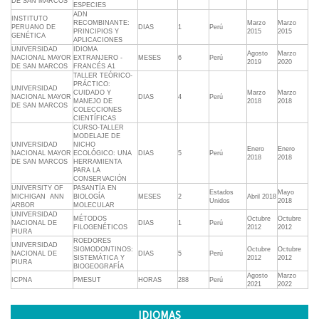
DE SAN MARCOS
ESPECIES
ADN
INSTITUTO
RECOMBINANTE:
Marzo
Marzo
PERUANO DE
DIAS
1
Perú
PRINCIPIOS Y
2015
2015
GENÉTICA
APLICACIONES
UNIVERSIDAD
IDIOMA
Agosto
Marzo
NACIONAL MAYOR
EXTRANJERO -
MESES
6
Perú
2019
2020
DE SAN MARCOS
FRANCÉS A1
TALLER TEÓRICO-
PRÁCTICO:
UNIVERSIDAD
CUIDADO Y
Marzo
Marzo
NACIONAL MAYOR
DIAS
4
Perú
MANEJO DE
2018
2018
DE SAN MARCOS
COLECCIONES
CIENTÍFICAS
CURSO-TALLER
MODELAJE DE
UNIVERSIDAD
NICHO
Enero
Enero
NACIONAL MAYOR
ECOLÓGICO: UNA
DIAS
5
Perú
2018
2018
DE SAN MARCOS
HERRAMIENTA
PARA LA
CONSERVACIÓN
UNIVERSITY OF
PASANTÍA EN
Estados
Mayo
MICHIGAN  ANN
BIOLOGÍA
MESES
2
Abril 2018
Unidos
2018
ARBOR
MOLECULAR
UNIVERSIDAD
MÉTODOS
Octubre
Octubre
NACIONAL DE
DIAS
1
Perú
FILOGENÉTICOS
2012
2012
PIURA
ROEDORES
UNIVERSIDAD
SIGMODONTINOS:
Octubre
Octubre
NACIONAL DE
DIAS
5
Perú
SISTEMÁTICA Y
2012
2012
PIURA
BIOGEOGRAFÍA
Agosto
Marzo
ICPNA
PMESUT
HORAS
288
Perú
2021
2022
IDIOMAS