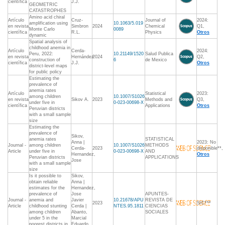
científica
J.J.
GEOMETRIC
CATASTROPHES
Amino acid chiral
Artículo
Cruz-
Journal of
2024:
amplification using
10.1063/5.019
en revista
Simbron
2024
Chemical
Q1,
Monte Carlo
0089
científica
R.L.
Physics
Otros
dynamic
Spatial analysis of
childhood anemia in
Artículo
Cerda-
2024:
Peru, 2022:
10.21149/1520
Salud Publica
en revista
Hernández
2024
Q2,
construction of
6
de Mexico
científica
J.J.
Otros
district-level maps
for public policy
Estimating the
prevalence of
anemia rates
Artículo
Statistical
2023:
among children
10.1007/S1026
en revista
Sikov A.
2023
Methods and
Q3,
under five in
0-023-00698-X
científica
Applications
Otros
Peruvian districts
with a small sample
size
Estimating the
prevalence of
Sikov,
anemia rates
STATISTICAL
Anna |
2023: No
Journal -
among children
10.1007/S1026
METHODS
Cerda-
2023
disponible**,
Article
under five in
0-023-00698-X
AND
Hernandez,
Otros
Peruvian districts
APPLICATIONS
Jose
with a small sample
size
Is it possible to
Sikov,
obtain reliable
Anna |
estimates for the
Hernandez,
prevalence of
Jose
APUNTES-
Journal -
anemia and
Javier
10.21678/APU
REVISTA DE
2023
S/C***
Article
childhood stunting
Cerda |
NTES.95.1811
CIENCIAS
among children
Abanto,
SOCIALES
under 5 in the
Marcial
poorest districts in
Eduardo