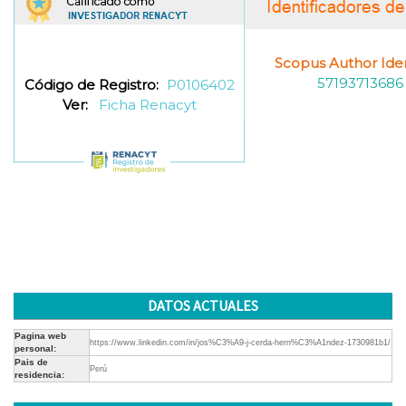
Scopus Author Ident
57193713686
Código de Registro:
P0106402
Ver:
Ficha Renacyt
DATOS ACTUALES
Pagina web
https://www.linkedin.com/in/jos%C3%A9-j-cerda-hern%C3%A1ndez-1730981b1/
personal:
Pais de
Perú
residencia: