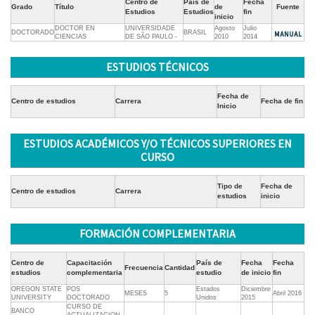
Centro de
País de
Fecha
Grado
Título
de
Fuente
Estudios
Estudios
fin
inicio
DOCTOR EN
UNIVERSIDADE
Agosto
Julio
DOCTORADO
BRASIL
CIENCIAS
DE SÃO PAULO -
2010
2014
ESTUDIOS TÉCNICOS
Fecha de
Centro de estudios
Carrera
Fecha de fin
Inicio
ESTUDIOS ACADÉMICOS Y/O TÉCNICOS SUPERIORES EN
CURSO
Tipo de
Fecha de
Centro de estudios
Carrera
estudios
inicio
FORMACIÓN COMPLEMENTARIA
Centro de
Capacitación
País de
Fecha
Fecha
Frecuencia
Cantidad
estudios
complementaria
estudio
de inicio
fin
OREGON STATE
POS
Estados
Diciembre
MESES
5
Abril 2016
UNIVERSITY
DOCTORADO
Unidos
2015
CURSO DE
BANCO