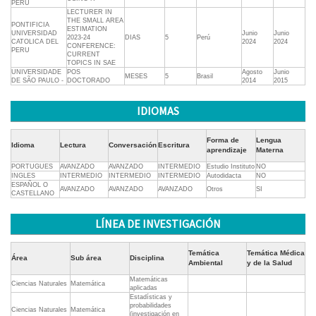
PERU
LECTURER IN
THE SMALL AREA
PONTIFICIA
ESTIMATION
UNIVERSIDAD
Junio
Junio
2023-24
DIAS
5
Perú
CATOLICA DEL
2024
2024
CONFERENCE:
PERU
CURRENT
TOPICS IN SAE
UNIVERSIDADE
POS
Agosto
Junio
MESES
5
Brasil
DE SÃO PAULO -
DOCTORADO
2014
2015
IDIOMAS
Forma de
Lengua
Idioma
Lectura
Conversación
Escritura
aprendizaje
Materna
PORTUGUES
AVANZADO
AVANZADO
INTERMEDIO
Estudio Instituto
NO
INGLES
INTERMEDIO
INTERMEDIO
INTERMEDIO
Autodidacta
NO
ESPAÑOL O
AVANZADO
AVANZADO
AVANZADO
Otros
SI
CASTELLANO
LÍNEA DE INVESTIGACIÓN
Temática
Temática Médica
Área
Sub área
Disciplina
Ambiental
y de la Salud
Matemáticas
Ciencias Naturales
Matemática
aplicadas
Estadísticas y
probabilidades
Ciencias Naturales
Matemática
(investigación en