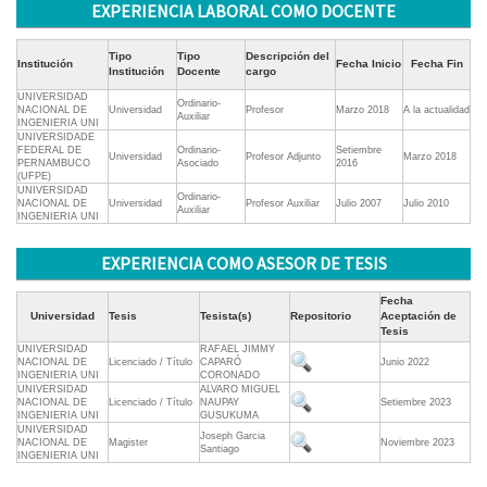
EXPERIENCIA LABORAL COMO DOCENTE
Tipo
Tipo
Descripción del
Institución
Fecha Inicio
Fecha Fin
Institución
Docente
cargo
UNIVERSIDAD
Ordinario-
NACIONAL DE
Universidad
Profesor
Marzo 2018
A la actualidad
Auxiliar
INGENIERIA UNI
UNIVERSIDADE
FEDERAL DE
Ordinario-
Setiembre
Universidad
Profesor Adjunto
Marzo 2018
PERNAMBUCO
Asociado
2016
(UFPE)
UNIVERSIDAD
Ordinario-
NACIONAL DE
Universidad
Profesor Auxiliar
Julio 2007
Julio 2010
Auxiliar
INGENIERIA UNI
EXPERIENCIA COMO ASESOR DE TESIS
Fecha
Universidad
Tesis
Tesista(s)
Repositorio
Aceptación de
Tesis
UNIVERSIDAD
RAFAEL JIMMY
NACIONAL DE
Licenciado / Título
CAPARÓ
Junio 2022
INGENIERIA UNI
CORONADO
UNIVERSIDAD
ALVARO MIGUEL
NACIONAL DE
Licenciado / Título
NAUPAY
Setiembre 2023
INGENIERIA UNI
GUSUKUMA
UNIVERSIDAD
Joseph Garcia
NACIONAL DE
Magister
Noviembre 2023
Santiago
INGENIERIA UNI