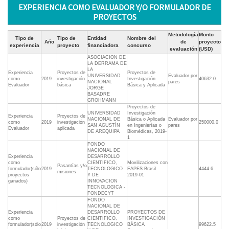
EXPERIENCIA COMO EVALUADOR Y/O FORMULADOR DE
PROYECTOS
Metodología
Monto
Tipo de
Tipo de
Entidad
Nombre del
Ańo
de
proyecto
experiencia
proyecto
financiadora
concurso
evaluación
(USD)
ASOCIACION DE
LA DERRAMA DE
LA
Experiencia
Proyectos de
Proyectos de
UNIVERSIDAD
Evaluador por
como
2019
investigación
Investigación
40632.0
NACIONAL
pares
Evaluador
básica
Básica y Aplicada
JORGE
BASADRE
GROHMANN
Proyectos de
UNIVERSIDAD
Investigación
Experiencia
Proyectos de
NACIONAL DE
Básica o Aplicada
Evaluador por
como
2019
investigación
250000.0
SAN AGUSTÍN
en Ingenierías o
pares
Evaluador
aplicada
DE AREQUIPA
Biomédicas, 2019-
1
FONDO
NACIONAL DE
Experiencia
DESARROLLO
como
CIENTIFICO,
Movilizaciones con
Pasantías y/o
formulador(sólo
2019
TECNOLOGICO
FAPES Brasil
4444.6
misiones
proyectos
Y DE
2019-01
ganados)
INNOVACION
TECNOLOGICA -
FONDECYT
FONDO
NACIONAL DE
Experiencia
DESARROLLO
PROYECTOS DE
como
Proyectos de
CIENTIFICO,
INVESTIGACIÓN
formulador(sólo
2019
investigación
TECNOLOGICO
BÁSICA
99622.5