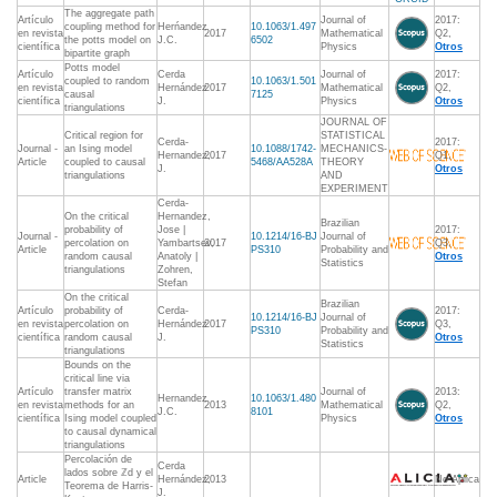
The aggregate path
Artículo
Journal of
2017:
coupling method for
Herńandez
10.1063/1.497
en revista
2017
Mathematical
Q2,
the potts model on
J.C.
6502
científica
Physics
Otros
bipartite graph
Potts model
Artículo
Cerda
Journal of
2017:
coupled to random
10.1063/1.501
en revista
Hernández
2017
Mathematical
Q2,
causal
7125
científica
J.
Physics
Otros
triangulations
JOURNAL OF
Critical region for
STATISTICAL
Cerda-
2017:
Journal -
an Ising model
10.1088/1742-
MECHANICS-
Hernandez,
2017
Q1,
Article
coupled to causal
5468/AA528A
THEORY
J.
Otros
triangulations
AND
EXPERIMENT
Cerda-
On the critical
Hernandez,
Brazilian
probability of
Jose |
2017:
Journal -
10.1214/16-BJ
Journal of
percolation on
Yambartsev,
2017
Q3,
Article
PS310
Probability and
random causal
Anatoly |
Otros
Statistics
triangulations
Zohren,
Stefan
On the critical
Brazilian
Artículo
probability of
Cerda-
2017:
10.1214/16-BJ
Journal of
en revista
percolation on
Hernández
2017
Q3,
PS310
Probability and
científica
random causal
J.
Otros
Statistics
triangulations
Bounds on the
critical line via
Artículo
transfer matrix
Journal of
2013:
Hernandez
10.1063/1.480
en revista
methods for an
2013
Mathematical
Q2,
J.C.
8101
científica
Ising model coupled
Physics
Otros
to causal dynamical
triangulations
Percolación de
Cerda
lados sobre ℤd y el
Article
Hernández,
2013
No Aplica
Teorema de Harris-
J.