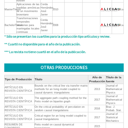
Kesten
Aplicaciones de las
Cerda
medidas armónicas
Hernández,
MasterThesis
2010
No Aplica
de un movimiento
José
browniano
Javier
Transformaciones
Cerda
temporales
Hernández,
BachelorThesis
aleatorias para
2008
No Aplica
José
martingalas locales
Javier
continuas
* Sólo se presentan los cuartiles para la producción tipo artículos y review.
** Cuartil no disponible para el año de la publicación.
*** La revista no tiene cuartil en el año de la publicación.
OTRAS PRODUCCIONES
Año de
Título de la
Tipo de Producción
Título
Producción
fuente
Bounds on the critical line via transfer matrix
Journal of
ARTÍCULO EN
methods for an Ising model coupled to
2013
Mathematical
REVISTA CIENTÍFICA
causal dynamic triangulations
Physics
Journal of
ARTÍCULO EN
The aggregate path coupling method for the
2017
Mathematical
REVISTA CIENTÍFICA
Potts model on bipartite graph
Physics
ARTÍCULO EN
On the critical probability of percolation on
Braz. J.
2016
REVISTA CIENTÍFICA
random causal triangulations
Probab. Stat.
Journal of
ARTÍCULO EN
Critical region for an Ising model coupled to
2017
Statistical
REVISTA CIENTÍFICA
causal triangulations
Mechanics
RESUMEN DE
Potts model on causal dynamical
2015