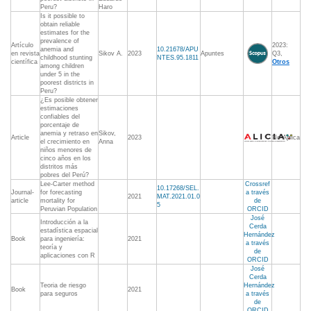
Peru?
Haro
Is it possible to
obtain reliable
estimates for the
prevalence of
Artículo
2023:
anemia and
10.21678/APU
en revista
Sikov A.
2023
Apuntes
Q3,
childhood stunting
NTES.95.1811
científica
Otros
among children
under 5 in the
poorest districts in
Peru?
¿Es posible obtener
estimaciones
confiables del
porcentaje de
anemia y retraso en
Sikov,
Article
2023
No Aplica
el crecimiento en
Anna
niños menores de
cinco años en los
distritos más
pobres del Perú?
Lee-Carter method
Crossref
10.17268/SEL.
Journal-
for forecasting
a través
2021
MAT.2021.01.0
article
mortality for
de
5
Peruvian Population
ORCID
José
Introducción a la
Cerda
estadística espacial
Hernández
Book
para ingeniería:
2021
a través
teoría y
de
aplicaciones con R
ORCID
José
Cerda
Teoria de riesgo
Hernández
Book
2021
para seguros
a través
de
ORCID