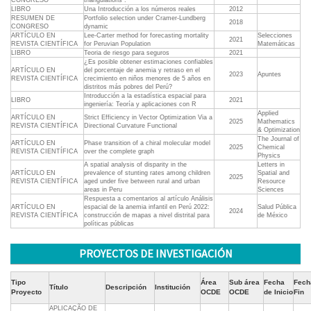
CONGRESO
triangulations .
LIBRO
Una Introducción a los números reales
2012
RESUMEN DE
Portfolio selection under Cramer-Lundberg
2018
CONGRESO
dynamic
ARTÍCULO EN
Lee-Carter method for forecasting mortality
Selecciones
2021
REVISTA CIENTÍFICA
for Peruvian Population
Matemáticas
LIBRO
Teoria de riesgo para seguros
2021
¿Es posible obtener estimaciones confiables
ARTÍCULO EN
del porcentaje de anemia y retraso en el
2023
Apuntes
REVISTA CIENTÍFICA
crecimiento en niños menores de 5 años en
distritos más pobres del Perú?
Introducción a la estadística espacial para
LIBRO
2021
ingeniería: Teoría y aplicaciones con R
Applied
ARTÍCULO EN
Strict Efficiency in Vector Optimization Via a
2025
Mathematics
REVISTA CIENTÍFICA
Directional Curvature Functional
& Optimization
The Journal of
ARTÍCULO EN
Phase transition of a chiral molecular model
2025
Chemical
REVISTA CIENTÍFICA
over the complete graph
Physics
A spatial analysis of disparity in the
Letters in
ARTÍCULO EN
prevalence of stunting rates among children
Spatial and
2025
REVISTA CIENTÍFICA
aged under five between rural and urban
Resource
areas in Peru
Sciences
Respuesta a comentarios al artículo Análisis
ARTÍCULO EN
espacial de la anemia infantil en Perú 2022:
Salud Pública
2024
REVISTA CIENTÍFICA
construcción de mapas a nivel distrital para
de México
políticas públicas
PROYECTOS DE INVESTIGACIÓN
Tipo
Área
Sub área
Fecha
Fech
Título
Descripción
Institución
Proyecto
OCDE
OCDE
de Inicio
Fin
APLICAÇÃO DE