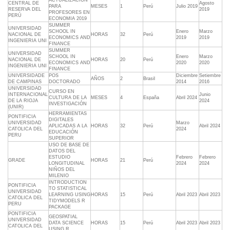
ACTUALIZACION
CENTRAL DE
Agosto
PARA
MESES
1
Perú
Julio 2019
RESERVA DEL
2019
PROFESORES EN
PERÚ
ECONOMIA 2019
SUMMER
UNIVERSIDAD
SCHOOL IN
Enero
Marzo
NACIONAL DE
HORAS
32
Perú
ECONOMICS AND
2019
2019
INGENIERIA UNI
FINANCE
SUMMER
UNIVERSIDAD
SCHOOL IN
Enero
Marzo
NACIONAL DE
HORAS
20
Perú
ECONOMICS AND
2020
2020
INGENIERIA UNI
FINANCE
UNIVERSIDADE
POS
Diciembre
Setiembre
AÑOS
2
Brasil
DE CAMPINAS
DOCTORADO
2014
2016
UNIVERSIDAD
CURSO EN
INTERNACIONAL
Junio
CULTURA DE LA
MESES
4
España
Abril 2024
DE LA RIOJA
2024
INVESTIGACIÓN
(UNIR)
HERRAMIENTAS
PONTIFICIA
DIGITALES
UNIVERSIDAD
Marzo
APLICADAS A LA
HORAS
32
Perú
Abril 2024
CATOLICA DEL
2024
EDUCACIÓN
PERU
SUPERIOR
USO DE BASE DE
DATOS DEL
ESTUDIO
Febrero
Febrero
GRADE
HORAS
21
Perú
LONGITUDINAL
2024
2024
NIÑOS DEL
MILENIO
INTRODUCTION
PONTIFICIA
TO STATISTICAL
UNIVERSIDAD
LEARNING USING
HORAS
15
Perú
Abril 2023
Abril 2023
CATOLICA DEL
TIDYMODELS R
PERU
PACKAGE
PONTIFICIA
GEOSPATIAL
UNIVERSIDAD
DATA SCIENCE
HORAS
15
Perú
Abril 2023
Abril 2023
CATOLICA DEL
USING R