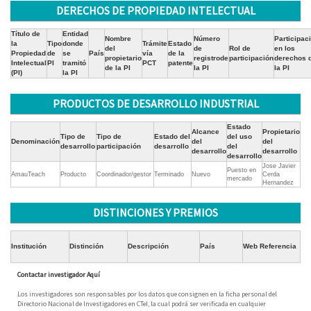
DERECHOS DE PROPIEDAD INTELECTUAL
Título de
Entidad
Nombre
Número
Participac
la
Tipo
donde
Trámite
Estado
del
de
Rol de
en los
Propiedad
de
se
País
vía
de la
propietario
registrode
participación
derechos 
Intelectual
PI
tramitó
PCT
patente
de la PI
la PI
la PI
(PI)
la PI
PRODUCTOS DE DESARROLLO INDUSTRIAL
Estado
Alcance
Propietario
Tipo de
Tipo de
Estado del
del uso
Denominación
del
del
desarrollo
participación
desarrollo
del
desarrollo
desarrollo
desarrollo
Jose Javier
Puesto en
AmauTeach
Producto
Coordinador/gestor
Terminado
Nuevo
Cerda
mercado
Hernandez
DISTINCIONES Y PREMIOS
Institución
Distinción
Descripción
País
Web Referencia
Contactar investigador Aquí
Los investigadores son responsables por los datos que consignen en la ficha personal del
Directorio Nacional de Investigadores en CTeI, la cual podrá ser verificada en cualquier