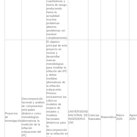
cuantitativas y
teoría de riesgo,
produciendo
hasta la
actualidad
muchos
problemas
abiertos
(problemas sin
resolver
completamente).
El objetivo
principal de este
proyecto es
revisar y
desarrollar
nuevas
metodologías
para modelar la
inflación del IPC
y definir
medidas
alternativas de
la inflación
subyacente.
Primero
revisaremos los
Descomposición
clásicos
factorial y análisis
modelos de
de componentes
espacio de
principales
estados y
UNIVERSIDAD
Proyectos
dinámico como
modelos
NACIONAL DE
Ciencias
Marzo
Agost
de
metodologías
Matemática
factoriales
INGENIERIA
Naturales
2020
2020
investigación
alternativas la
dinámicos para
UNI
medición de la
la
inflación
descomposición
subyacente del
de la inflación en
IPC