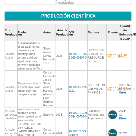
metodologías)
PRODUCCIÓN CIENTÍFICA
Cuartil
Tipo
Año de
de
Título
Autor
DOI
Revista
Fuente
Producción
Producción
ScimagoJR
o JCR*
A spatial analysis
of disparity in the
Sikov,
prevalence of
LETTERS IN
Anna |
Journal -
stunting rates
10.1007/S1207
SPATIAL AND
Cerda-
2025
S/C***
Article
among children
6-025-00407-0
RESOURCE
Hernandez,
aged under five
SCIENCES
Jose
between rural and
urban areas in Peru
Cerda-
Hernandez,
Jose |
Phase transition of
Sikov,
JOURNAL OF
2025: No
Journal -
a chiral molecular
Anna |
10.1063/5.026
2025
CHEMICAL
disponible**,
Article
model over the
Ramos,
4221
PHYSICS
Otros
complete graph
Alberto |
Cruz-
Simbron,
Romulo
Prediction in non-
Artículo
Statistical
2024:
sampled areas
10.1007/S1026
en revista
Sikov A.
2024
Methods and
Q3,
under spatial small
0-024-00754-0
científica
Applications
Otros
area models
BID-ASK SPREAD
DYNAMICS:
Artículo
Cerda-
LARGE UPWARD
10.1051/RO/2
en revista
Hernández
2024
S/C***
JUMP WITH
024039