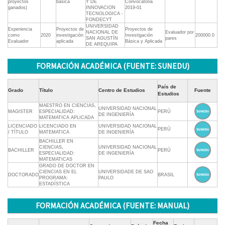
proyectos
básica
Y DE
Convocatoria
ganados)
INNOVACION
2019-01
TECNOLOGICA -
FONDECYT
UNIVERSIDAD
Experiencia
Proyectos de
Proyectos de
NACIONAL DE
Evaluador por
como
2020
investigación
Investigación
200000.0
SAN AGUSTÍN
pares
Evaluador
aplicada
Básica y Aplicada
DE AREQUIPA
FORMACIÓN ACADÉMICA (FUENTE: SUNEDU)
País de
Grado
Título
Centro de Estudios
Fuente
Estudios
MAESTRO EN CIENCIAS,
UNIVERSIDAD NACIONAL
MAGISTER
ESPECIALIDAD:
PERÚ
DE INGENIERÍA
MATEMATICA APLICADA
LICENCIADO
LICENCIADO EN
UNIVERSIDAD NACIONAL
PERÚ
/ TÍTULO
MATEMATICA
DE INGENIERÍA
BACHILLER EN
CIENCIAS,
UNIVERSIDAD NACIONAL
BACHILLER
PERÚ
ESPECIALIDAD:
DE INGENIERÍA
MATEMATICAS
GRADO DE DOCTOR EN
CIENCIAS EN EL
UNIVERSIDADE DE SAO
DOCTORADO
BRASIL
PROGRAMA:
PAULO
ESTADÍSTICA
FORMACIÓN ACADÉMICA (FUENTE: MANUAL)
Fecha