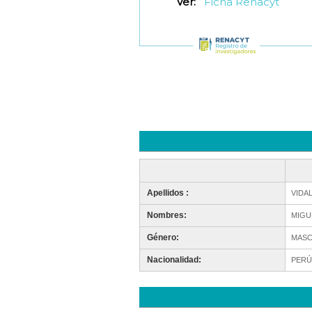
Ver:
Ficha Renacyt
Apellidos :
VIDA
Nombres:
MIGU
Género:
MASC
Nacionalidad:
PERÚ