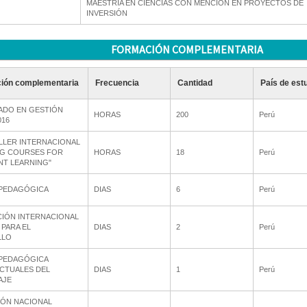
MAESTRÍA EN CIENCIAS CON MENCIÓN EN PROYECTOS DE
INVERSIÓN
FORMACIÓN COMPLEMENTARIA
ción complementaria
Frecuencia
Cantidad
País de est
MADO EN GESTIÓN
HORAS
200
Perú
016
LLER INTERNACIONAL
NG COURSES FOR
HORAS
18
Perú
NT LEARNING"
PEDAGÓGICA
DIAS
6
Perú
CIÓN INTERNACIONAL
PARA EL
DIAS
2
Perú
LLO
PEDAGÓGICA
ACTUALES DEL
DIAS
1
Perú
AJE
ÓN NACIONAL