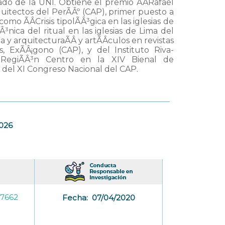
do de la UNI. Obtiene el premio ÃÂRafael
uitectos del PerÃÂº (CAP), primer puesto a
omo ÃÂCrisis tipolÃÂ³gica en las iglesias de
Â³nica del ritual en las iglesias de Lima del
a y arquitecturaÃÂ y artÃÂ­culos en revistas
, ExÃÂ¡gono (CAP), y del Instituto Riva-
 RegiÃÂ³n Centro en la XIV Bienal de
del XI Congreso Nacional del CAP.
2026
-7662
Fecha:
07/04/2020