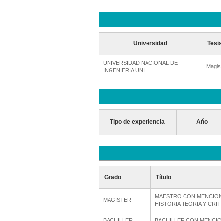
Universidad
Tesi
UNIVERSIDAD NACIONAL DE
Magis
INGENIERIA UNI
Tipo de experiencia
Ańo
Grado
Título
MAESTRO CON MENCION
MAGISTER
HISTORIA TEORIA Y CRIT
BACHILLER
BACHILLER CON MENCI