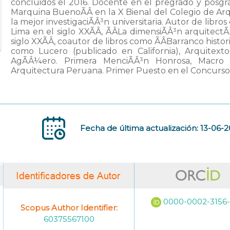
concluidos el 2016. Docente en el pregrado y posgra
Marquina BuenoÃÂ en la X Bienal del Colegio de Arq
la mejor investigaciÃÂ³n universitaria. Autor de libros c
Lima en el siglo XXÃÂ, ÃÂLa dimensiÃÂ³n arquitectÃ
siglo XXÃÂ, coautor de libros como ÃÂBarranco histori
como Lucero (publicado en California), Arquitextos
AgÃÂ¼ero. Primera MenciÃÂ³n Honrosa, Macro
Arquitectura Peruana. Primer Puesto en el Concurso 
Fecha de última actualización: 13-06-
0000-0002-3156
Scopus Author Identifier:
60375567100