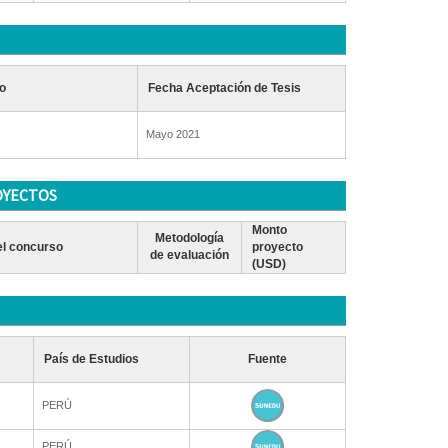
o
Fecha Aceptación de Tesis
Mayo 2021
OYECTOS
Monto
Metodología
l concurso
proyecto
de evaluación
(USD)
País de Estudios
Fuente
PERÚ
PERÚ