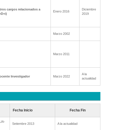
tros cargos relacionados a
Diciembre
Enero 2016
+D+i)
2019
Marzo 2002
Marzo 2011
A la
ocente Investigador
Marzo 2022
actualidad
Fecha Inicio
Fecha Fin
AUA-
Setiembre 2013
A la actualidad