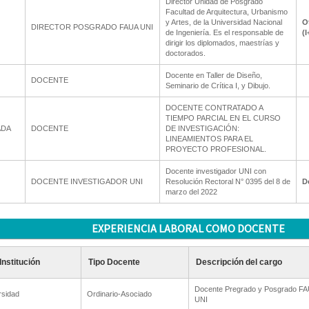
Director Unidad de Posgrado
Facultad de Arquitectura, Urbanismo
y Artes, de la Universidad Nacional
O
DIRECTOR POSGRADO FAUA UNI
de Ingeniería. Es el responsable de
(I
dirigir los diplomados, maestrías y
doctorados.
Docente en Taller de Diseño,
DOCENTE
Seminario de Crítica I, y Dibujo.
DOCENTE CONTRATADO A
TIEMPO PARCIAL EN EL CURSO
ADA
DOCENTE
DE INVESTIGACIÓN:
LINEAMIENTOS PARA EL
PROYECTO PROFESIONAL.
Docente investigador UNI con
DOCENTE INVESTIGADOR UNI
Resolución Rectoral N° 0395 del 8 de
D
marzo del 2022
EXPERIENCIA LABORAL COMO DOCENTE
Institución
Tipo Docente
Descripción del cargo
Docente Pregrado y Posgrado F
rsidad
Ordinario-Asociado
UNI