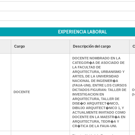
EXPERIENCIA LABORAL
Cargo
Descripción del cargo
C
DOCENTE NOMBRADO EN LA
CATEGOR�A DE ASOCIADO DE
LA FACULTAD DE
ARQUITECTURA, URBANISMO Y
ARTES, DE LA UNIVERSIDAD
NACIONAL DE INGENIER�A
(FAUA-UNI). ENTRE LOS CURSOS
DICTADOS FIGURAN: TALLER DE
O
DOCENTE
INVESTIGACION EN
(I
ARQUITECTURA, TALLER DE
DISE�O ARQUITECT�NICO,
DIBUJO ARQUITECT�NICO 1, Y
ACTUALMENTE INVITADO COMO
DOCENTE EN LA MAESTR�A EN
ARQUITECTURA, TEOR�A Y
CR�TICA DE LA FAUA-UNI.