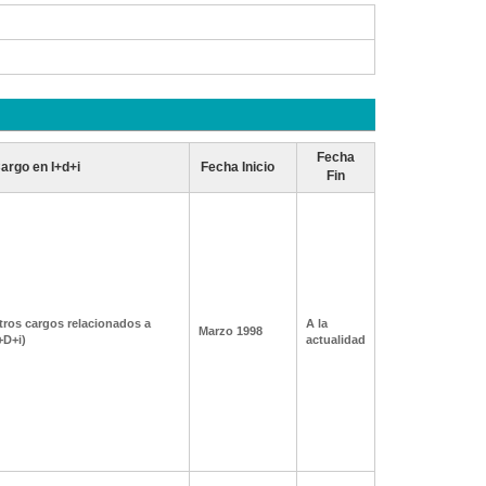
Fecha
argo en I+d+i
Fecha Inicio
Fin
tros cargos relacionados a
A la
Marzo 1998
+D+i)
actualidad