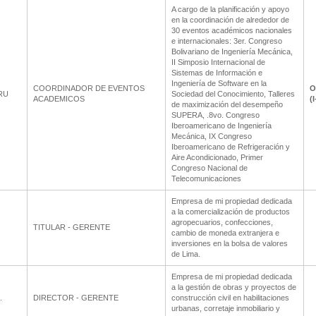
A cargo de la planificación y apoyo
en la coordinación de alrededor de
30 eventos académicos nacionales
e internacionales: 3er. Congreso
Bolivariano de Ingeniería Mecánica,
II Simposio Internacional de
Sistemas de Información e
Ingeniería de Software en la
COORDINADOR DE EVENTOS
O
RU
Sociedad del Conocimiento, Talleres
ACADEMICOS
(
de maximización del desempeño
SUPERA, .8vo. Congreso
Iberoamericano de Ingeniería
Mecánica, IX Congreso
Iberoamericano de Refrigeración y
Aire Acondicionado, Primer
Congreso Nacional de
Telecomunicaciones
Empresa de mi propiedad dedicada
a la comercialización de productos
agropecuarios, confecciones,
TITULAR - GERENTE
cambio de moneda extranjera e
inversiones en la bolsa de valores
de Lima.
Empresa de mi propiedad dedicada
a la gestión de obras y proyectos de
.
DIRECTOR - GERENTE
construcción civil en habilitaciones
urbanas, corretaje inmobiliario y