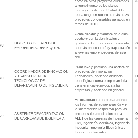
como en otros proyectos orientados
(
al cumplimiento de los planes
estratégicos de esta Unidad. A la
fecha tengo un record de más de 30
proyectos concursables ganados en
temas de I+D+I
Como director y miembro de e-quipu
colaboro con la planificación y
DIRECTOR DE LA RED DE
gestión de la red de emprendimiento,
O
RU
EMPRENDEDORES E-QUIPU
además brindo tutoría y capacitación
(
a jovenes emprendedores de esta
red
Promueve y gestiona una cartera de
COORDINADOR DE INNOVACION
proyectos de Innovación
Y TRANSFERENCIA
Tecnológica, haciendo vigilancia
O
RU
TECNOLOGICA DEL
tecnológica interna e impulsando la
(
DEPARTAMENTO DE INGENIERIA
transferencia tecnológica a las
empresas y sociedad en general
He colaborado en la preparación de
los informes de autoevaluación y en
la sustentación respectiva para los
ASISTENTE DE ACREDITACION
procesos de acreditación por la
O
RU
DE CARRERAS DE INGENIERIA
ABET de las carreras de Ingeniería
(
Civil, Ingeniería Mecánica, Ingeniería
Industrial, Ingeniería Electrónica e
Ingeniería Informática.