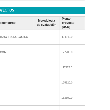
OYECTOS
Monto
Metodología
l concurso
proyecto
de evaluación
(USD)
NISMO TECNOLOGICO
424640.0
DECOM
127205.0
117975.0
125320.0
133600.0