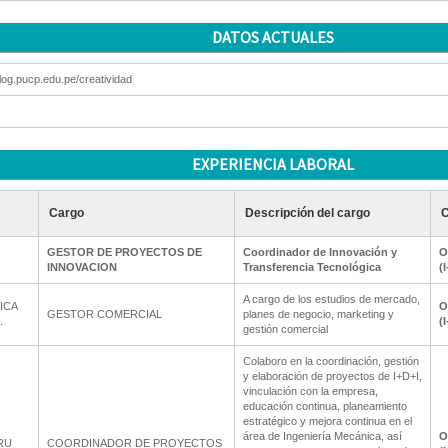
DATOS ACTUALES
blog.pucp.edu.pe/creatividad
EXPERIENCIA LABORAL
Cargo
Descripción del cargo
C
GESTOR DE PROYECTOS DE
Coordinador de Innovación y
O
INNOVACION
Transferencia Tecnológica
(
A cargo de los estudios de mercado,
ICA
O
GESTOR COMERCIAL
planes de negocio, marketing y
.
(
gestión comercial
Colaboro en la coordinación, gestión
y elaboración de proyectos de I+D+I,
vinculación con la empresa,
educación continua, planeamiento
estratégico y mejora continua en el
área de Ingeniería Mecánica, así
O
RU
COORDINADOR DE PROYECTOS