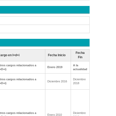
Fecha
argo en I+d+i
Fecha Inicio
Fin
tros cargos relacionados a
A la
Enero 2019
I+D+i)
actualidad
tros cargos relacionados a
Diciembre
Diciembre 2016
I+D+i)
2018
tros cargos relacionados a
Diciembre
Enero 2010