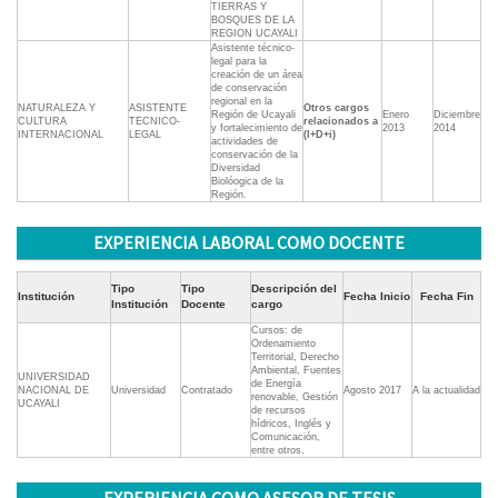
TIERRAS Y
BOSQUES DE LA
REGION UCAYALI
Asistente técnico-
legal para la
creación de un área
de conservación
regional en la
NATURALEZA Y
ASISTENTE
Otros cargos
Región de Ucayali
Enero
Diciembre
CULTURA
TECNICO-
relacionados a
y fortalecimiento de
2013
2014
INTERNACIONAL
LEGAL
(I+D+i)
actividades de
conservación de la
Diversidad
Biolóogica de la
Región.
EXPERIENCIA LABORAL COMO DOCENTE
Tipo
Tipo
Descripción del
Institución
Fecha Inicio
Fecha Fin
Institución
Docente
cargo
Cursos: de
Ordenamiento
Territorial, Derecho
Ambiental, Fuentes
UNIVERSIDAD
de Energía
NACIONAL DE
Universidad
Contratado
Agosto 2017
A la actualidad
renovable, Gestión
UCAYALI
de recursos
hídricos, Inglés y
Comunicación,
entre otros.