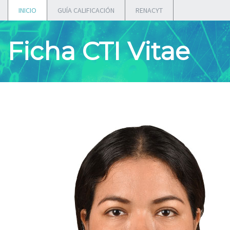
INICIO
GUÍA CALIFICACIÓN
RENACYT
Ficha CTI Vitae