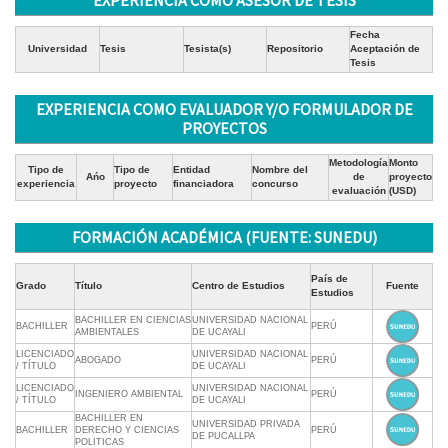
EXPERIENCIA COMO ASESOR DE TESIS
Fecha
Universidad
Tesis
Tesista(s)
Repositorio
Aceptación de
Tesis
EXPERIENCIA COMO EVALUADOR Y/O FORMULADOR DE
PROYECTOS
Metodología
Monto
Tipo de
Tipo de
Entidad
Nombre del
Ańo
de
proyecto
experiencia
proyecto
financiadora
concurso
evaluación
(USD)
FORMACIÓN ACADÉMICA (FUENTE: SUNEDU)
País de
Grado
Título
Centro de Estudios
Fuente
Estudios
BACHILLER EN CIENCIAS
UNIVERSIDAD NACIONAL
BACHILLER
PERÚ
AMBIENTALES
DE UCAYALI
LICENCIADO
UNIVERSIDAD NACIONAL
ABOGADO
PERÚ
/ TÍTULO
DE UCAYALI
LICENCIADO
UNIVERSIDAD NACIONAL
INGENIERO AMBIENTAL
PERÚ
/ TÍTULO
DE UCAYALI
BACHILLER EN
UNIVERSIDAD PRIVADA
BACHILLER
DERECHO Y CIENCIAS
PERÚ
DE PUCALLPA
POLITICAS