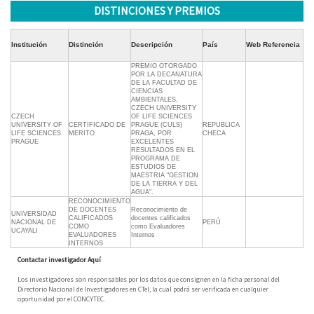
DISTINCIONES Y PREMIOS
Institución
Distinción
Descripción
País
Web Referencia
PREMIO OTORGADO
POR LA DECANATURA
DE LA FACULTAD DE
CIENCIAS
AMBIENTALES,
CZECH UNIVERSITY
CZECH
OF LIFE SCIENCES
UNIVERSITY OF
CERTIFICADO DE
PRAGUE (CULS)
REPUBLICA
LIFE SCIENCES
MERITO
PRAGA, POR
CHECA
PRAGUE
EXCELENTES
RESULTADOS EN EL
PROGRAMA DE
ESTUDIOS DE
MAESTRIA "GESTION
DE LA TIERRA Y DEL
AGUA".
RECONOCIMIENTO
DE DOCENTES
Reconocimiento de
UNIVERSIDAD
CALIFICADOS
docentes calificados
NACIONAL DE
PERÚ
COMO
como Evaluadores
UCAYALI
EVALUADORES
Internos
INTERNOS
Contactar investigador Aquí
Los investigadores son responsables por los datos que consignen en la ficha personal del
Directorio Nacional de Investigadores en CTeI, la cual podrá ser verificada en cualquier
oportunidad por el CONCYTEC.