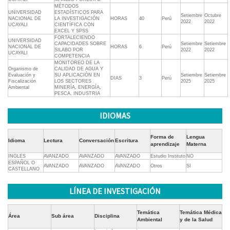
MÉTODOS
UNIVERSIDAD
ESTADÍSTICOS PARA
Setiembre
Octubre
NACIONAL DE
LA INVESTIGACIÓN
HORAS
40
Perú
2022
2022
UCAYALI
CIENTÍFICA CON
EXCEL Y SPSS
FORTALECIENDO
UNIVERSIDAD
CAPACIDADES SOBRE
Setiembre
Setiembre
NACIONAL DE
HORAS
6
Perú
SILABO POR
2022
2022
UCAYALI
COMPETENCIA
MONITOREO DE LA
Organismo de
CALIDAD DE AGUA Y
Evaluación y
SU APLICACIÓN EN
Setiembre
Setiembre
DIAS
3
Perú
Fiscalización
LOS SECTORES
2025
2025
Ambiental
MINERÍA, ENERGÍA,
PESCA, INDUSTRIA
IDIOMAS
Forma de
Lengua
Idioma
Lectura
Conversación
Escritura
aprendizaje
Materna
INGLES
AVANZADO
AVANZADO
AVANZADO
Estudio Instituto
NO
ESPAÑOL O
AVANZADO
AVANZADO
AVANZADO
Otros
SI
CASTELLANO
LÍNEA DE INVESTIGACIÓN
Temática
Temática Médica
Área
Sub área
Disciplina
Ambiental
y de la Salud