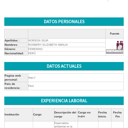
DATOS PERSONALES
Fuente
Apellidos :
NORIEGA SILVA
Nombres:
ROSMERY ELIZABETH AMALIA
Género:
FEMENINO
Nacionalidad:
PERÚ
DATOS ACTUALES
Pagina web
http://
personal:
Pais de
Perú
residencia:
EXPERIENCIA LABORAL
Descripción del
Cargo en
Fecha
Fecha
Institución
Cargo
cargo
I+d+i
Inicio
Fin
Especialista
ambiental en la