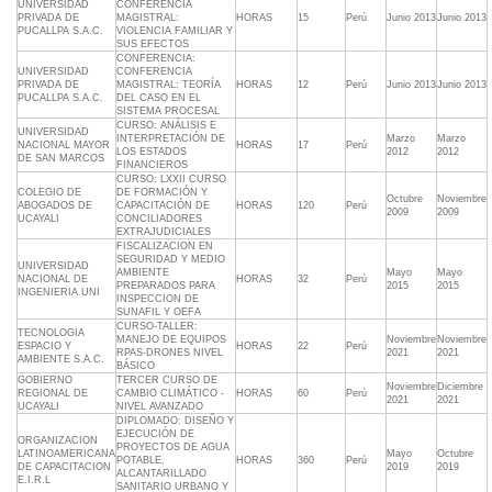
UNIVERSIDAD
CONFERENCIA
PRIVADA DE
MAGISTRAL:
HORAS
15
Perú
Junio 2013
Junio 2013
PUCALLPA S.A.C.
VIOLENCIA FAMILIAR Y
SUS EFECTOS
CONFERENCIA:
UNIVERSIDAD
CONFERENCIA
PRIVADA DE
MAGISTRAL: TEORÍA
HORAS
12
Perú
Junio 2013
Junio 2013
PUCALLPA S.A.C.
DEL CASO EN EL
SISTEMA PROCESAL
CURSO: ANÁLISIS E
UNIVERSIDAD
INTERPRETACIÓN DE
Marzo
Marzo
NACIONAL MAYOR
HORAS
17
Perú
LOS ESTADOS
2012
2012
DE SAN MARCOS
FINANCIEROS
CURSO: LXXII CURSO
COLEGIO DE
DE FORMACIÓN Y
Octubre
Noviembre
ABOGADOS DE
CAPACITACIÓN DE
HORAS
120
Perú
2009
2009
UCAYALI
CONCILIADORES
EXTRAJUDICIALES
FISCALIZACION EN
SEGURIDAD Y MEDIO
UNIVERSIDAD
AMBIENTE 
Mayo
Mayo
NACIONAL DE
HORAS
32
Perú
PREPARADOS PARA
2015
2015
INGENIERIA UNI
INSPECCION DE
SUNAFIL Y OEFA
CURSO-TALLER:
TECNOLOGIA
MANEJO DE EQUIPOS
Noviembre
Noviembre
ESPACIO Y
HORAS
22
Perú
RPAS-DRONES NIVEL
2021
2021
AMBIENTE S.A.C.
BÁSICO
GOBIERNO
TERCER CURSO DE
Noviembre
Diciembre
REGIONAL DE
CAMBIO CLIMÁTICO -
HORAS
60
Perú
2021
2021
UCAYALI
NIVEL AVANZADO
DIPLOMADO: DISEÑO Y
EJECUCIÓN DE
ORGANIZACION
PROYECTOS DE AGUA
LATINOAMERICANA
Mayo
Octubre
POTABLE,
HORAS
360
Perú
DE CAPACITACION
2019
2019
ALCANTARILLADO
E.I.R.L
SANITARIO URBANO Y