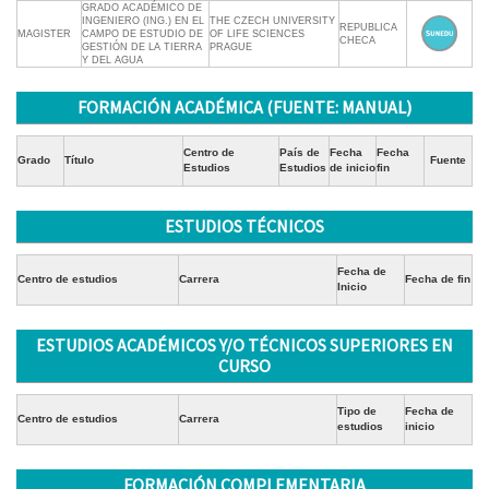
GRADO ACADÉMICO DE
INGENIERO (ING.) EN EL
THE CZECH UNIVERSITY
REPUBLICA
MAGISTER
CAMPO DE ESTUDIO DE
OF LIFE SCIENCES
CHECA
GESTIÓN DE LA TIERRA
PRAGUE
Y DEL AGUA
FORMACIÓN ACADÉMICA (FUENTE: MANUAL)
Centro de
País de
Fecha
Fecha
Grado
Título
Fuente
Estudios
Estudios
de inicio
fin
ESTUDIOS TÉCNICOS
Fecha de
Centro de estudios
Carrera
Fecha de fin
Inicio
ESTUDIOS ACADÉMICOS Y/O TÉCNICOS SUPERIORES EN
CURSO
Tipo de
Fecha de
Centro de estudios
Carrera
estudios
inicio
FORMACIÓN COMPLEMENTARIA