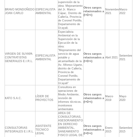
supervisión de la
obra: Mejoramiento
Otros cargos
BRAVO MONDOÑEDO
ESPECIALISTA
del Jr. Manco
Noviembre
Marzo
relacionados a
JOAN CARLO
AMBIENTAL
Cápac, Distrito de
2021
2022
(I+D+i)
Callería, Provincia
de Coronel Portillo,
Departamento de
Ucayali.
Especialista
Ambiental en la
Supervisión de la
Ejecución de la
obra:
"Mejoramiento del
VIRGEN DE SUYAPA
servicio de agua
Otros cargos
ESPECIALISTA
Setiembre
CONTRATISTAS
potable y
relacionados a
Abril 2021
AMBIENTAL
2021
GENERALES E.I.R.L.
alcantarillado de la
(I+D+i)
Av. Alfonso Ugarte,
distrito de Callería,
Provincia de
Coronel Portillo,
Departamento de
Ucayali"
Consultora en
operaciones de
Medio Ambiente,
Otros cargos
LÍDER DE
Marzo
Mayo
KATO S.A.C.
revisión de
relacionados a
PROYECTOS
2019
2020
informes técnicos,
(I+D+i)
monitoreos
ambientales
AREA DE
CONSULTORIAS,
ASESORAMIENTO
EN DERECHO
ASISTENTE
Otros cargos
CONSULTORIAS
AMBIENTAL,
Enero
Setiembre
TECNICO
relacionados a
INTEGRALES E.I.R.L.
SANEAMIENTO
2015
2015
LEGAL
(I+D+i)
FISICO LEGAL DE