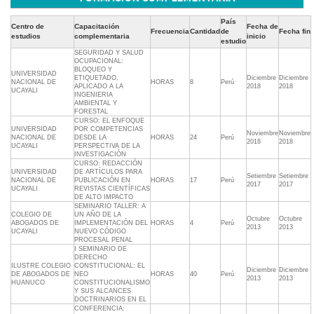
País
Centro de
Capacitación
Fecha de
Frecuencia
Cantidad
de
Fecha fin
estudios
complementaria
inicio
estudio
SEGURIDAD Y SALUD
OCUPACIONAL:
BLOQUEO Y
UNIVERSIDAD
ETIQUETADO,
Diciembre
Diciembre
NACIONAL DE
HORAS
8
Perú
APLICADO A LA
2018
2018
UCAYALI
INGENIERIA
AMBIENTAL Y
FORESTAL
CURSO: EL ENFOQUE
UNIVERSIDAD
POR COMPETENCIAS
Noviembre
Noviembre
NACIONAL DE
DESDE LA
HORAS
24
Perú
2018
2018
UCAYALI
PERSPECTIVA DE LA
INVESTIGACIÓN
CURSO: REDACCIÓN
UNIVERSIDAD
DE ARTÍCULOS PARA
Setiembre
Setiembre
NACIONAL DE
PUBLICACIÓN EN
HORAS
17
Perú
2017
2017
UCAYALI
REVISTAS CIENTÍFICAS
DE ALTO IMPACTO
SEMINARIO TALLER: A
COLEGIO DE
UN AÑO DE LA
Octubre
Octubre
ABOGADOS DE
IMPLEMENTACIÓN DEL
HORAS
4
Perú
2013
2013
UCAYALI
NUEVO CÓDIGO
PROCESAL PENAL
I SEMINARIO DE
DERECHO
ILUSTRE COLEGIO
CONSTITUCIONAL: EL
Diciembre
Diciembre
DE ABOGADOS DE
NEO
HORAS
40
Perú
2013
2013
HUANUCO
CONSTITUCIONALISMO
Y SUS ALCANCES
DOCTRINARIOS EN EL
CONFERENCIA: