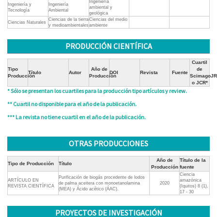
Ingeniería
Ingeniería y
Ingeniería
ambiental y
Tecnología
Ambiental
geológica
Ciencias de la tierra
Ciencias del medio
Ciencias Naturales
y medioambientales
ambiente
PRODUCCIÓN CIENTÍFICA
Cuartil
Tipo
Año de
de
Título
Autor
DOI
Revista
Fuente
Producción
Producción
ScimagoJR
o JCR*
* Sólo se presentan los cuartiles para la producción tipo artículos y review.
** Cuartil no disponible para el año de la publicación.
*** La revista no tiene cuartil en el año de la publicación.
OTRAS PRODUCCIONES
Año de
Título de la
Tipo de Producción
Título
Producción
fuente
Ciencia
Purificación de biogás procedente de lodos
ARTÍCULO EN
amazónica
de palma aceitera con monoetanolamina
2020
REVISTA CIENTÍFICA
(Iquitos) 8 (1),
(MEA) y Ácido acético (ÁAC).
17 - 30
PROYECTOS DE INVESTIGACIÓN