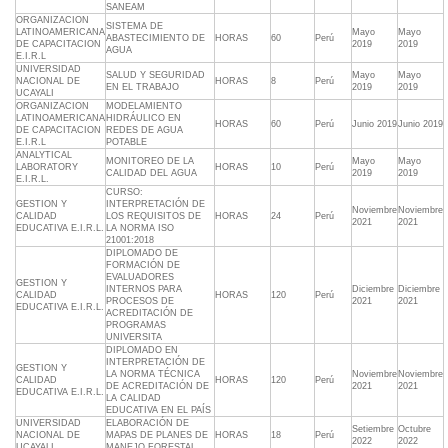
SANEAM
ORGANIZACION
SISTEMA DE
LATINOAMERICANA
Mayo
Mayo
ABASTECIMIENTO DE
HORAS
60
Perú
DE CAPACITACION
2019
2019
AGUA
E.I.R.L
UNIVERSIDAD
SALUD Y SEGURIDAD
Mayo
Mayo
NACIONAL DE
HORAS
8
Perú
EN EL TRABAJO
2019
2019
UCAYALI
ORGANIZACION
MODELAMIENTO
LATINOAMERICANA
HIDRÁULICO EN
HORAS
60
Perú
Junio 2019
Junio 2019
DE CAPACITACION
REDES DE AGUA
E.I.R.L
POTABLE
ANALYTICAL
MONITOREO DE LA
Mayo
Mayo
LABORATORY
HORAS
10
Perú
CALIDAD DEL AGUA
2019
2019
E.I.R.L.
CURSO:
GESTION Y
INTERPRETACIÓN DE
Noviembre
Noviembre
CALIDAD
LOS REQUISITOS DE
HORAS
24
Perú
2021
2021
EDUCATIVA E.I.R.L.
LA NORMA ISO
21001:2018
DIPLOMADO DE
FORMACIÓN DE
EVALUADORES
GESTION Y
INTERNOS PARA
Diciembre
Diciembre
CALIDAD
HORAS
120
Perú
PROCESOS DE
2021
2021
EDUCATIVA E.I.R.L.
ACREDITACIÓN DE
PROGRAMAS
UNIVERSITA
DIPLOMADO EN
INTERPRETACIÓN DE
GESTION Y
LA NORMA TÉCNICA
Noviembre
Noviembre
CALIDAD
HORAS
120
Perú
DE ACREDITACIÓN DE
2021
2021
EDUCATIVA E.I.R.L.
LA CALIDAD
EDUCATIVA EN EL PAÍS
UNIVERSIDAD
ELABORACIÓN DE
Setiembre
Octubre
NACIONAL DE
MAPAS DE PLANES DE
HORAS
18
Perú
2022
2022
UCAYALI
MANEJO FORESTAL