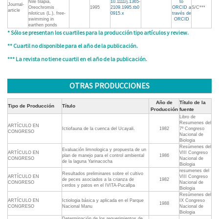
Nile tilapia,
10.1111/j.1365-
to
Journal-
Oreochromis
1995
2109.1995.tb0
ORCID a
S/C***
article
niloticus (L.), free‐
0915.x
través de
swimming in
ORCID
earthen ponds
* Sólo se presentan los cuartiles para la producción tipo artículos y review.
** Cuartil no disponible para el año de la publicación.
*** La revista no tiene cuartil en el año de la publicación.
OTRAS PRODUCCIONES
Año de
Título de la
Tipo de Producción
Título
Producción
fuente
Libro de
Resumenes del
ARTÍCULO EN
Ictiofauna de la cuenca del Ucayali.
1982
7º Congreso
CONGRESO
Nacional de
Biologia
Resúmenes del
Evaluación limnologica y propuesta de un
ARTÍCULO EN
VIII Congreso
plan de manejo para el control ambiental
1986
CONGRESO
Nacional de
de la laguna Yarinacocha
Biologia
resumenes del
Resultados preliminares sobre el cultivo
ARTÍCULO EN
VIII Congreso
de peces asociados a la crianza de
1982
CONGRESO
Nacional de
cerdos y patos en el IVITA-Pucallpa
Biologia
Resúmenes del
ARTÍCULO EN
Ictiologia básica y aplicada en el Parque
IX Congreso
1988
CONGRESO
Nacional Manu
Nacional de
Biologia
Determinación de los requerimientos de