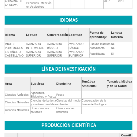
AGRARIA DE
2007
2016
Pecuarias, Mención
LA SELVA
en Acuicultura
IDIOMAS
Forma de
Lengua
Idioma
Lectura
Conversación
Escritura
aprendizaje
Materna
INGLES
AVANZADO
AVANZADO
AVANZADO
Estudio Instituto
NO
PORTUGUES
INTERMEDIO
BÁSICO
BÁSICO
Autodidacta
NO
ESPAÑOL O
AVANZADO
AVANZADO
AVANZADO
Autodidacta
SI
CASTELLANO
SUPERIOR
SUPERIOR
SUPERIOR
LÍNEA DE INVESTIGACIÓN
Temática
Temática Médica
Área
Sub área
Disciplina
Ambiental
y de la Salud
Agricultura,
Ciencias Agrícolas
Pesca
Silvicultura y Pesca
Ciencias de la tierra
Ciencias del medio
Conservación de la
Ciencias Naturales
y medioambientales
ambiente
diversidad biológica
Otras ciencias
Otras ciencias
Ciencias Naturales
naturales
naturales
PRODUCCIÓN CIENTÍFICA
Cuartil