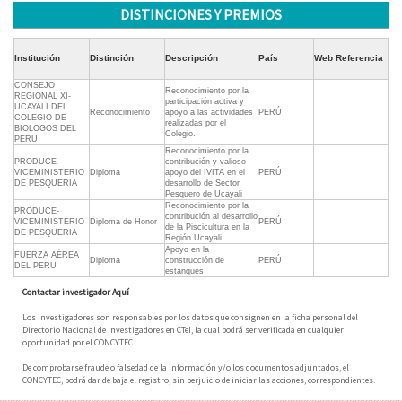
DISTINCIONES Y PREMIOS
Institución
Distinción
Descripción
País
Web Referencia
CONSEJO
Reconocimiento por la
REGIONAL XI-
participación activa y
UCAYALI DEL
Reconocimiento
apoyo a las actividades
PERÚ
COLEGIO DE
realizadas por el
BIOLOGOS DEL
Colegio.
PERU
Reconocimiento por la
PRODUCE-
contribución y valioso
VICEMINISTERIO
Diploma
apoyo del IVITA en el
PERÚ
DE PESQUERIA
desarrollo de Sector
Pesquero de Ucayali
Reconocimiento por la
PRODUCE-
contribución al desarrollo
VICEMINISTERIO
Diploma de Honor
PERÚ
de la Piscicultura en la
DE PESQUERIA
Región Ucayali
Apoyo en la
FUERZA AÉREA
Diploma
construcción de
PERÚ
DEL PERU
estanques
Contactar investigador Aquí
Los investigadores son responsables por los datos que consignen en la ficha personal del
Directorio Nacional de Investigadores en CTeI, la cual podrá ser verificada en cualquier
oportunidad por el CONCYTEC.
De comprobarse fraude o falsedad de la información y/o los documentos adjuntados, el
CONCYTEC, podrá dar de baja el registro, sin perjuicio de iniciar las acciones, correspondientes.