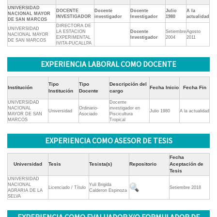
UNIVERSIDAD
DOCENTE
Docente
Docente
Julio
A la
NACIONAL MAYOR
INVESTIGADOR
investigador
Investigador
1980
actualidad
DE SAN MARCOS
DIRECTORA DE
UNIVERSIDAD
LA ESTACION
Docente
Setiembre
Agosto
NACIONAL MAYOR
EXPERIMENTAL
Investigador
2004
2011
DE SAN MARCOS
IVITA-PUCALLPA
EXPERIENCIA LABORAL COMO DOCENTE
Tipo
Tipo
Descripción del
Institución
Fecha Inicio
Fecha Fin
Institución
Docente
cargo
UNIVERSIDAD
Docente
NACIONAL
Ordinario-
investigador en
Universidad
Julio 1980
A la actualidad
MAYOR DE SAN
Asociado
Piscicultura
MARCOS
Tropical
EXPERIENCIA COMO ASESOR DE TESIS
Fecha
Universidad
Tesis
Tesista(s)
Repositorio
Aceptación de
Tesis
UNIVERSIDAD
NACIONAL
Yuli Brigida
Licenciado / Título
Setiembre 2018
AGRARIA DE LA
Calderon Espinoza
SELVA