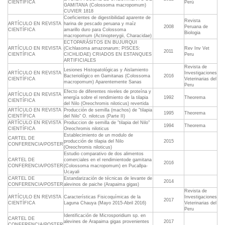
CIENTÍFICA
Perú
GAMITANA (Colossoma macropomum)
CUVIER 1818
Coeficientes de digestibilidad aparente de
Revista
ARTÍCULO EN REVISTA
harina de pescado peruana y maíz
2008
Peruana de
CIENTÍFICA
amarillo duro para Colossoma
Biologia
macropomum (Actinopterygii, Characidae)
ECTOPARÁSITOS EN BUJURQUI
ARTÍCULO EN REVISTA
(Cichlasoma amazonarum; PISCES:
Rev Inv Vet
2011
CIENTÍFICA
CICHLIDAE) CRIADOS EN ESTANQUES
Peru
ARTIFICIALES
Revista de
Lesiones Histopatológicas y Aislamiento
ARTÍCULO EN REVISTA
Investigaciones
Bacteriológico en Gamitanas (Colossoma
2016
CIENTÍFICA
Veterinarias del
macropomum) Aparentemente Sanas
Peru
Efecto de diferentes niveles de proteína y
ARTÍCULO EN REVISTA
energía sobre el rendimiento de la tilapia
1992
Theorema
CIENTÍFICA
del Nilo (Oreochromis niloticus) revertida
ARTÍCULO EN REVISTA
Producción de semilla (machos) de "tilapia
1995
Theorema
CIENTÍFICA
del Nilo" O. nilotcus (Parte II)
ARTÍCULO EN REVISTA
Produccion de semilla de "tilapia del Nilo"
1994
Theorema
CIENTÍFICA
Oreochromis niloticus
Establecimiento de un modulo de
CARTEL DE
producción de tilapia del Nilo
2015
CONFERENCIA/POSTER
(Oreochromis niloticus)
Estudio comparativo de dos alimentos
CARTEL DE
comerciales en el rendimientode gamitana
2016
CONFERENCIA/POSTER
(Colossoma macropomum) en Pucallpa-
Ucayali
CARTEL DE
Estandarización de técnicas de levante de
2014
CONFERENCIA/POSTER
alevinos de paiche (Arapaima gigas)
Revista de
ARTÍCULO EN REVISTA
Características Fisicoquímicas de la
Investigaciones
2017
CIENTÍFICA
Laguna Chauya (Mayo 2015-Abril 2016)
Veterinarias del
Peru
Identificación de Microsporidium sp. en
CARTEL DE
alevines de Arapaima gigas provenientes
2017
CONFERENCIA/POSTER