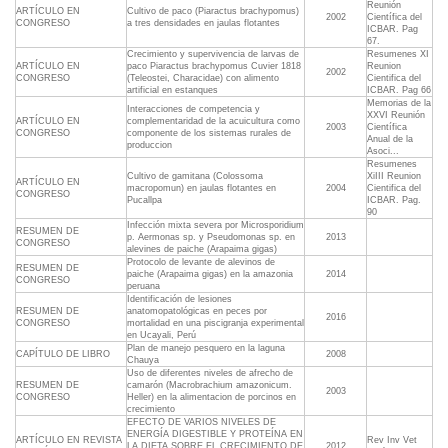
Reunión
ARTÍCULO EN
Cultivo de paco (Piaractus brachypomus)
2002
Científica del
CONGRESO
a tres densidades en jaulas flotantes
ICBAR. Pag
67.
Crecimiento y supervivencia de larvas de
Resumenes XI
ARTÍCULO EN
paco Piaractus brachypomus Cuvier 1818
Reunion
2002
CONGRESO
(Teleostei, Characidae) con alimento
Cientifica del
artificial en estanques
ICBAR. Pag 66
Memorias de la
Interacciones de competencia y
XXVI Reunión
ARTÍCULO EN
complementaridad de la acuicultura como
2003
Científica
CONGRESO
componente de los sistemas rurales de
Anual de la
produccion
Asoci...
Resumenes
Cultivo de gamitana (Colossoma
XiIII Reunion
ARTÍCULO EN
macropomun) en jaulas flotantes en
2004
Cientifica del
CONGRESO
Pucallpa
ICBAR. Pag.
90
Infección mixta severa por Microsporidium
RESUMEN DE
p. Aermonas sp. y Pseudomonas sp. en
2013
CONGRESO
alevines de paiche (Arapaima gigas)
Protocolo de levante de alevinos de
RESUMEN DE
paiche (Arapaima gigas) en la amazonia
2014
CONGRESO
peruana
Identificación de lesiones
RESUMEN DE
anatomopatológicas en peces por
2016
CONGRESO
mortalidad en una piscigranja experimental
en Ucayali, Perú
Plan de manejo pesquero en la laguna
CAPÍTULO DE LIBRO
2008
Chauya
Uso de diferentes niveles de afrecho de
RESUMEN DE
camarón (Macrobrachium amazonicum.
2003
CONGRESO
Heller) en la alimentacion de porcinos en
crecimiento
EFECTO DE VARIOS NIVELES DE
ENERGÍA DIGESTIBLE Y PROTEÍNA EN
ARTÍCULO EN REVISTA
Rev Inv Vet
LA DIETA SOBRE EL CRECIMIENTO DE
2012