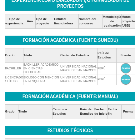
EXPERIENCIA COMO EVALUADOR Y/O FORMULADOR DE
PROYECTOS
Metodología
Monto
Tipo de
Tipo de
Entidad
Nombre del
Ańo
de
proyecto
experiencia
proyecto
financiadora
concurso
evaluación
(USD)
FORMACIÓN ACADÉMICA (FUENTE: SUNEDU)
País de
Grado
Título
Centro de Estudios
Fuente
Estudios
BACHILLER ACADEMICO
UNIVERSIDAD NACIONAL
BACHILLER
EN CIENCIAS
PERÚ
MAYOR DE SAN MARCOS
BIOLOGICAS
LICENCIADO
BIOLOGO CON MENCION
UNIVERSIDAD NACIONAL
PERÚ
/ TÍTULO
EN PESQUERIA
MAYOR DE SAN MARCOS
FORMACIÓN ACADÉMICA (FUENTE: MANUAL)
Centro de
País de
Fecha
Fecha
Grado
Título
Fuente
Estudios
Estudios
de inicio
fin
ESTUDIOS TÉCNICOS