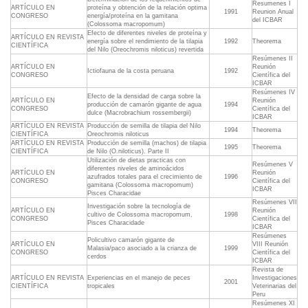
Resumenes I
ARTÍCULO EN
proteína y obtención de la relación optima
1991
Reunion Anual
CONGRESO
energía/proteína en la gamitana
del ICBAR
(Colossoma macropomum)
Efecto de diferentes niveles de proteína y
ARTÍCULO EN REVISTA
energía sobre el rendimiento de la tilapia
1992
Theorema
CIENTÍFICA
del Nilo (Oreochromis niloticus) revertida
Resúmenes II
ARTÍCULO EN
Reunión
Ictiofauna de la costa peruana
1992
CONGRESO
Científica del
ICBAR
Resúmenes IV
Efecto de la densidad de carga sobre la
ARTÍCULO EN
Reunión
producción de camarón gigante de agua
1994
CONGRESO
Científica del
dulce (Macrobrachium rossembergii)
ICBAR
ARTÍCULO EN REVISTA
Producción de semilla de tilapia del Nilo
1994
Theorema
CIENTÍFICA
Oreochromis niloticus
ARTÍCULO EN REVISTA
Producción de semilla (machos) de tilapia
1995
Theorema
CIENTÍFICA
de Nilo (O.niloticus). Parte II
Utilización de dietas practicas con
Resúmenes V
diferentes niveles de aminoácidos
ARTÍCULO EN
Reunión
azufrados totales para el crecimiento de
1996
CONGRESO
Científica del
gamitana (Colossoma macropomum)
ICBAR
Pisces Characidae
Resúmenes VII
Investigación sobre la tecnología de
ARTÍCULO EN
Reunión
cultivo de Colossoma macropomum,
1998
CONGRESO
Científica del
Pisces Characidade
ICBAR
Resúmenes
Policultivo camarón gigante de
ARTÍCULO EN
VIII Reunión
Malasia/paco asociado a la crianza de
1999
CONGRESO
Científica del
cerdos
ICBAR
Revista de
ARTÍCULO EN REVISTA
Experiencias en el manejo de peces
Investigaciones
2001
CIENTÍFICA
tropicales
Veterinarias del
Peru
Resúmenes XI