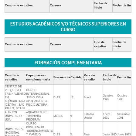
Fecha de
Centro de estudios
Carrera
Fecha de fin
Inicio
ESTUDIOS ACADÉMICOS Y/O TÉCNICOS SUPERIORES EN
CURSO
Tipo de
Fecha de
Centro de estudios
Carrera
estudios
inicio
FORMACIÓN COMPLEMENTARIA
Centro de
Capacitación
País de
Fecha de
Frecuencia
Cantidad
Fecha fin
estudios
complementaria
estudio
inicio
CENTRO DE
PESQUISA E
CURSO
TREINAMENTO
INTERNACIONAL
Octubre
Octubre
EM
¨FISIOLOGIA
DIAS
12
Brasil
1995
1995
AQÜICULTURA
APLICADA A LA
(CEPTA) - SÂO
PISCICULTURA
PAULO, BRASIL
AUBURN
AQUACULTURE
Estados
Enero
Setiembre
UNIVERSITY-
TRAININIG
MESES
9
Unidos
1991
1991
USA
PROGRAM
CURSO
POSTGRADO
UNIVERSIDAD
¨GERENCIAMIENTO
NACIONAL
Y MANEJO
DIAS
5
Perú
Junio 1995
Junio 1995