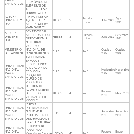
MAYOR DE
ECONÓMICO DE
SAN MARCOS
EMPRESAS DE
ACUICULTURA¨
COURSEWORK
AUBURN
"PRINCIPLES OF
Estados
Agosto
UNIVERSITY-
AQUACULTURE
MESES
5
Julio 1991
Unidos
1991
USA
AND HATCHERY
MANAGMENT"
SEX REVERSAL
AUBURN
AND NURSERY OF
Estados
Setiembre
UNIVERSITY-
MESES
3
Julio 1991
OREOCHROMIS
Unidos
1991
USA
NILOTICUS
V CURSO
MINISTERIO
NACIONAL DE
Octubre
Octubre
DIAS
5
Perú
DEL AMBIENTE
ORDENAMIENTO
2009
2009
TERRITORIAL
ENFOQUE
ECOSISTEMICO
UNIVERSIDAD
APLICADO A LA
NACIONAL
Noviembre
Noviembre
ECOLOGIA
DIAS
5
Perú
MAYOR DE
2002
2002
PESQUERA
SAN MARCOS
(CURSO DE
POSGRADO)
GESTIÓN DE
UNIVERSIDAD
AULAS Y DISEÑO
NACIONAL
Febrero
DE CURSOS
MESES
4
Perú
Mayo 2011
MAYOR DE
2011
VIRTUALES EN
SAN MARCOS
MOODLE
CURSO
UNIVERSIDAD
INTERNACIONAL
NACIONAL
"SANIDAD E
Setiembre
Setiembre
DIAS
4
Perú
MAYOR DE
INOCIDAD EN EL
2013
2013
SAN MARCOS
DESARROLLO DE
LA ACUICULTURA"
ESTUDIOS DE
UNIVERSIDAD
POSGRADO,
NACIONAL
Febrero
Enero
Maestría en Ciencias
HORAS
48
Perú