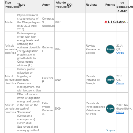
Tipo
Año de
de
Título
Autor
DOI
Revista
Fuente
Producción
Producción
ScimagoJR
o JCR*
Physicochemical
characteristics of
Contreras
Article
the Chauya lagoon
S.,
2017
No Aplica
(May 2015-April
Guadalupe
2016)
Protein-sparing
effect with high
energy levels and
obtaining the
Artículo
Revista
2014:
optimum digestible
Gutierrez
en revista
2014
Peruana de
Q3,
energy/digestible
F.
científica
Biologia
Otros
protein ratio in
growth diets to
Oreochromis
niloticus (L.)
Dietary protein
utilization by
Artículo
fingerling of
Revista
2010:
Gutiérrez
en revista
gamitana
2010
Peruana de
Q2,
F.
científica
Colossoma
Biologia
Otros
macropomum, fed
with isocaloric diets
Effect of various
levels of digestible
energy and protein
Félix
Revista de
Artículo
in the diet on the
2009: No
Walter
Investigaciones
en revista
growth of
2009
disponible**,
Gutiérrez
Veterinarias
científica
“Gamitana”
Otros
A.
del Peru
(Colossoma
macropomum)
cuvier 1818
Sex reversal and
nursery growth of
Scopus