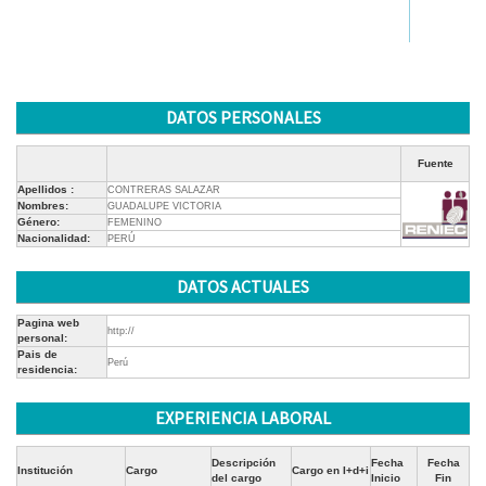
DATOS PERSONALES
Fuente
Apellidos :
CONTRERAS SALAZAR
Nombres:
GUADALUPE VICTORIA
Género:
FEMENINO
Nacionalidad:
PERÚ
DATOS ACTUALES
Pagina web
http://
personal:
Pais de
Perú
residencia:
EXPERIENCIA LABORAL
Descripción
Fecha
Fecha
Institución
Cargo
Cargo en I+d+i
del cargo
Inicio
Fin