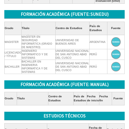
evaluación
(USD)
FORMACIÓN ACADÉMICA (FUENTE: SUNEDU)
País de
Grado
Título
Centro de Estudios
Fuente
Estudios
MAGÍSTER EN
SEGURIDAD
UNIVERSIDAD DE
MAGISTER
ARGENTINA
INFORMÁTICA (GRADO
BUENOS AIRES
DE MAESTRO)
INGENIERO
UNIVERSIDAD NACIONAL
LICENCIADO
INFORMATICO Y DE
DE SAN ANTONIO ABAD
PERÚ
/ TÍTULO
SISTEMAS
DEL CUSCO
BACHILLER EN
UNIVERSIDAD NACIONAL
INGENIERIA
BACHILLER
DE SAN ANTONIO ABAD
PERÚ
INFORMATICA Y DE
DEL CUSCO
SISTEMAS
FORMACIÓN ACADÉMICA (FUENTE: MANUAL)
Centro de
País de
Fecha
Fecha
Grado
Título
Fuente
Estudios
Estudios
de inicio
fin
ESTUDIOS TÉCNICOS
Fecha de