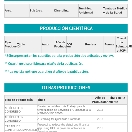
Temática
Temática Médica
Área
Sub área
Disciplina
Ambiental
y de la Salud
PRODUCCIÓN CIENTÍFICA
Cuartil
Tipo
Año de
de
Título
Autor
DOI
Revista
Fuente
Producción
Producción
ScimagoJR
o JCR*
* Sólo se presentan los cuartiles para la producción tipo artículos y review.
** Cuartil no disponible para el año de la publicación.
*** La revista no tiene cuartil en el año de la publicación.
OTRAS PRODUCCIONES
Año de
Título de la
Tipo de Producción
Título
Producción
fuente
Diseño de un Marco de Trabajo para la
ARTÍCULO EN
tercerización de Servicios TIC alineado a la
2013
CONGRESO
NTP-ISO/IEC 20000
ARTÍCULO EN
e-Learning for Quechuas Grammar
2013
CONGRESO
Proposal to reduce the digital and financial
CARTEL DE
gap using HCE in payment activities of
2016
CONFERENCIA/POSTER
Peruvian people