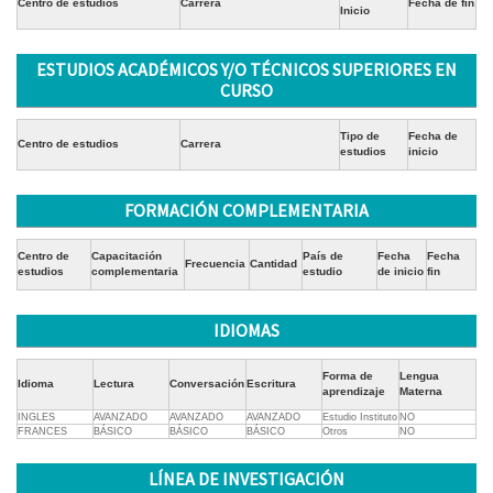
Centro de estudios
Carrera
Fecha de fin
Inicio
ESTUDIOS ACADÉMICOS Y/O TÉCNICOS SUPERIORES EN
CURSO
Tipo de
Fecha de
Centro de estudios
Carrera
estudios
inicio
FORMACIÓN COMPLEMENTARIA
Centro de
Capacitación
País de
Fecha
Fecha
Frecuencia
Cantidad
estudios
complementaria
estudio
de inicio
fin
IDIOMAS
Forma de
Lengua
Idioma
Lectura
Conversación
Escritura
aprendizaje
Materna
INGLES
AVANZADO
AVANZADO
AVANZADO
Estudio Instituto
NO
FRANCES
BÁSICO
BÁSICO
BÁSICO
Otros
NO
LÍNEA DE INVESTIGACIÓN