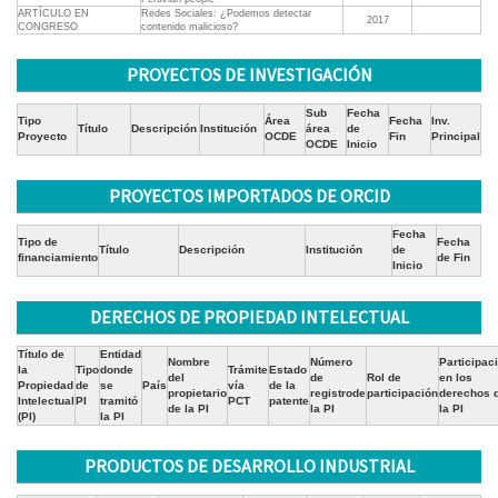
ARTÍCULO EN
Redes Sociales: ¿Podemos detectar
2017
CONGRESO
contenido malicioso?
PROYECTOS DE INVESTIGACIÓN
Sub
Fecha
Tipo
Área
Fecha
Inv.
Título
Descripción
Institución
área
de
Proyecto
OCDE
Fin
Principal
OCDE
Inicio
PROYECTOS IMPORTADOS DE ORCID
Fecha
Tipo de
Fecha
Título
Descripción
Institución
de
financiamiento
de Fin
Inicio
DERECHOS DE PROPIEDAD INTELECTUAL
Título de
Entidad
Nombre
Número
Participac
la
Tipo
donde
Trámite
Estado
del
de
Rol de
en los
Propiedad
de
se
País
vía
de la
propietario
registrode
participación
derechos 
Intelectual
PI
tramitó
PCT
patente
de la PI
la PI
la PI
(PI)
la PI
PRODUCTOS DE DESARROLLO INDUSTRIAL