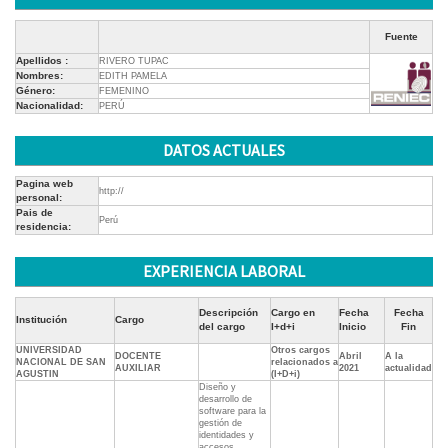
Fuente
Apellidos :
RIVERO TUPAC
Nombres:
EDITH PAMELA
Género:
FEMENINO
Nacionalidad:
PERÚ
DATOS ACTUALES
Pagina web
http://
personal:
Pais de
Perú
residencia:
EXPERIENCIA LABORAL
Descripción
Cargo en
Fecha
Fecha
Institución
Cargo
del cargo
I+d+i
Inicio
Fin
UNIVERSIDAD
Otros cargos
DOCENTE
Abril
A la
NACIONAL DE SAN
relacionados a
AUXILIAR
2021
actualidad
AGUSTIN
(I+D+i)
Diseño y
desarrollo de
software para la
gestión de
identidades y
accesos,