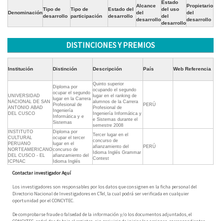
Estado
Alcance
Propietario
Tipo de
Tipo de
Estado del
del uso
Denominación
del
del
desarrollo
participación
desarrollo
del
desarrollo
desarrollo
desarrollo
DISTINCIONES Y PREMIOS
Institución
Distinción
Descripción
País
Web Referencia
Quinto superior
Diploma por
ocupando el segundo
ocupar el segundo
UNIVERSIDAD
lugar en el ranking de
lugar en la Carrera
NACIONAL DE SAN
alumnos de la Carrera
Profesional de
PERÚ
ANTONIO ABAD
Profesional de
Ingeniería
DEL CUSCO
Ingeniería Informática y
Informática y e
e Sistemas durante el
Sistemas
semestre 2008
INSTITUTO
Diploma por
Tercer lugar en el
CULTURAL
ocupar el tercer
concurso de
PERUANO
lugar en el
afianzamiento del
PERÚ
NORTEAMERICANO
concurso de
Idioma Inglés Grammar
DEL CUSCO - EL
afianzamiento del
Contest
ICPNAC
Idioma Inglés
Contactar investigador Aquí
Los investigadores son responsables por los datos que consignen en la ficha personal del
Directorio Nacional de Investigadores en CTeI, la cual podrá ser verificada en cualquier
oportunidad por el CONCYTEC.
De comprobarse fraude o falsedad de la información y/o los documentos adjuntados, el