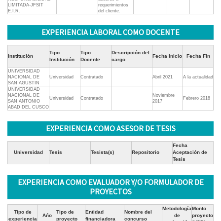
LIMITADA-JFSIT
requerimientos
E.I.R.
del cliente.
EXPERIENCIA LABORAL COMO DOCENTE
Tipo
Tipo
Descripción del
Institución
Fecha Inicio
Fecha Fin
Institución
Docente
cargo
UNIVERSIDAD
NACIONAL DE
Universidad
Contratado
Abril 2021
A la actualidad
SAN AGUSTIN
UNIVERSIDAD
NACIONAL DE
Noviembre
Universidad
Contratado
Febrero 2018
SAN ANTONIO
2017
ABAD DEL CUSCO
EXPERIENCIA COMO ASESOR DE TESIS
Fecha
Universidad
Tesis
Tesista(s)
Repositorio
Aceptación de
Tesis
EXPERIENCIA COMO EVALUADOR Y/O FORMULADOR DE
PROYECTOS
Metodología
Monto
Tipo de
Tipo de
Entidad
Nombre del
Ańo
de
proyecto
experiencia
proyecto
financiadora
concurso