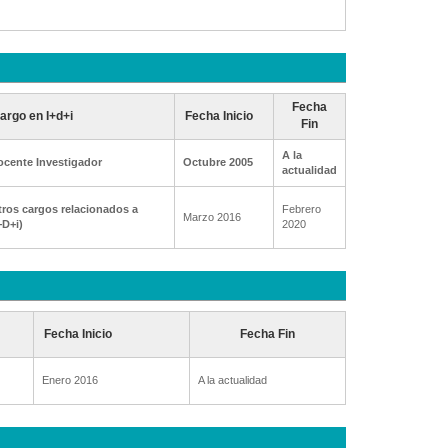
Fecha
argo en I+d+i
Fecha Inicio
Fin
A la
ocente Investigador
Octubre 2005
actualidad
ros cargos relacionados a
Febrero
Marzo 2016
+D+i)
2020
Fecha Inicio
Fecha Fin
Enero 2016
A la actualidad