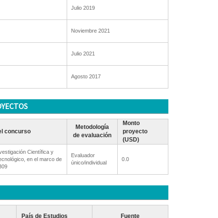
Julio 2019
Noviembre 2021
Julio 2021
Agosto 2017
OYECTOS
Monto
Metodología
l concurso
proyecto
de evaluación
(USD)
estigación Científica y
Evaluador
ecnológico, en el marco de
0.0
único/individual
309
País de Estudios
Fuente