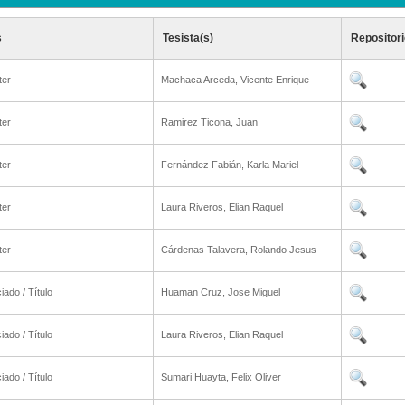
s
Tesista(s)
Repositori
ter
Machaca Arceda, Vicente Enrique
ter
Ramirez Ticona, Juan
ter
Fernández Fabián, Karla Mariel
ter
Laura Riveros, Elian Raquel
ter
Cárdenas Talavera, Rolando Jesus
iado / Título
Huaman Cruz, Jose Miguel
iado / Título
Laura Riveros, Elian Raquel
iado / Título
Sumari Huayta, Felix Oliver