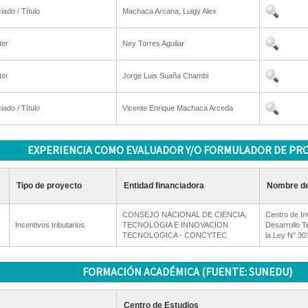
iado / Título
Machaca Arcana, Luigy Alex
ter
Ney Torres Aguilar
ter
Jorge Luis Suaña Chambi
iado / Título
Vicente Enrique Machaca Arceda
EXPERIENCIA COMO EVALUADOR Y/O FORMULADOR DE PR
Tipo de proyecto
Entidad financiadora
Nombre de
CONSEJO NACIONAL DE CIENCIA,
Centro de Inv
Incentivos tributarios
TECNOLOGIA E INNOVACION
Desarrollo T
TECNOLOGICA - CONCYTEC
la Ley N° 30
FORMACIÓN ACADÉMICA (FUENTE: SUNEDU)
Centro de Estudios