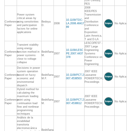
21st Century,
PES
2008
IEEE/PES
Power system
Transmission
critical areas by
and
10.1109/TDC-
Conference
using sensitivities
Bedoya
Distribution
2008
LA.2008.46417
No Aplica
Paper
and participation
D.
Conference
89
factors for online
and
applications
Exposition:
Latin America,
T and D-LA
LESCOPE'07 -
Transient stability
2007 Large
using energy
10.1109/LESC
Engineering
Conference
function method in
Bedriñana
2007
PE.2007.4437
Systems
No Aplica
Paper
power systems
M.
378
Conference on
close to voltage
Power
collapse
Engineering
Decisions in power
system operation
2007 IEEE
Conference
based on fuzzy
Bedriñana
10.1109/PCT.2
Lausanne
2007
No Aplica
Paper
economic and
M.F.
007.4538503
POWERTECH,
environmental
Proceedings
dispatch
Hybrid method for
calculating the
maximum loading
2007 IEEE
Conference
point using
Bedriñana
10.1109/PCT.2
Lausanne
2007
No Aplica
Paper
continuation load
M.
007.4538612
POWERTECH,
flow and nonlinear
Proceedings
programming
techniques
Análisis de la
estabilidad
transitoria
electromecánica
Bedriñana