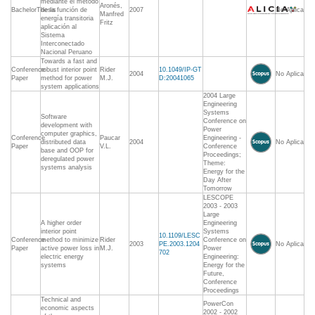
mediante el método
Aronés,
BachelorThesis
de la función de
2007
No Aplica
Manfred
energía transitoria
Fritz
aplicación al
Sistema
Interconectado
Nacional Peruano
Towards a fast and
Conference
robust interior point
Rider
10.1049/IP-GT
2004
No Aplica
Paper
method for power
M.J.
D:20041065
system applications
2004 Large
Engineering
Systems
Software
Conference on
development with
Power
computer graphics,
Conference
Paucar
Engineering -
distributed data
2004
No Aplica
Paper
V.L.
Conference
base and OOP for
Proceedings;
deregulated power
Theme:
systems analysis
Energy for the
Day After
Tomorrow
LESCOPE
2003 - 2003
Large
A higher order
Engineering
interior point
Systems
10.1109/LESC
Conference
method to minimize
Rider
Conference on
2003
PE.2003.1204
No Aplica
Paper
active power loss in
M.J.
Power
702
electric energy
Engineering:
systems
Energy for the
Future,
Conference
Proceedings
Technical and
PowerCon
economic aspects
2002 - 2002