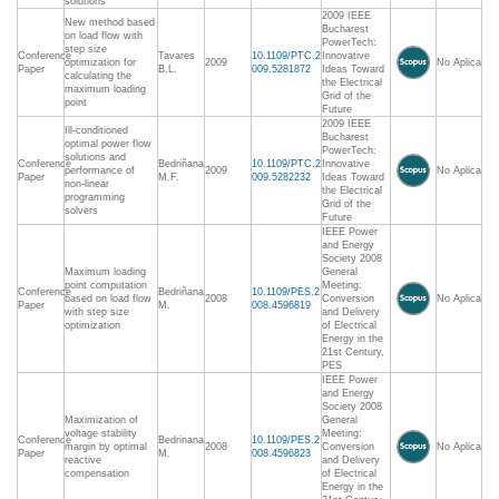
solutions
2009 IEEE
New method based
Bucharest
on load flow with
PowerTech:
step size
Conference
Tavares
10.1109/PTC.2
Innovative
optimization for
2009
No Aplica
Paper
B.L.
009.5281872
Ideas Toward
calculating the
the Electrical
maximum loading
Grid of the
point
Future
2009 IEEE
Ill-conditioned
Bucharest
optimal power flow
PowerTech:
solutions and
Conference
Bedriñana
10.1109/PTC.2
Innovative
performance of
2009
No Aplica
Paper
M.F.
009.5282232
Ideas Toward
non-linear
the Electrical
programming
Grid of the
solvers
Future
IEEE Power
and Energy
Society 2008
Maximum loading
General
point computation
Meeting:
Conference
Bedriñana
10.1109/PES.2
based on load flow
2008
Conversion
No Aplica
Paper
M.
008.4596819
with step size
and Delivery
optimization
of Electrical
Energy in the
21st Century,
PES
IEEE Power
and Energy
Society 2008
Maximization of
General
voltage stability
Meeting:
Conference
Bedrinana
10.1109/PES.2
margin by optimal
2008
Conversion
No Aplica
Paper
M.
008.4596823
reactive
and Delivery
compensation
of Electrical
Energy in the