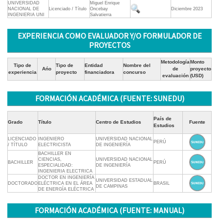
UNIVERSIDAD
Miguel Enrique
NACIONAL DE
Licenciado / Título
Oncebay
Diciembre 2023
INGENIERIA UNI
Salvatierra
EXPERIENCIA COMO EVALUADOR Y/O FORMULADOR DE
PROYECTOS
Metodología
Monto
Tipo de
Tipo de
Entidad
Nombre del
Ańo
de
proyecto
experiencia
proyecto
financiadora
concurso
evaluación
(USD)
FORMACIÓN ACADÉMICA (FUENTE: SUNEDU)
País de
Grado
Título
Centro de Estudios
Fuente
Estudios
LICENCIADO
INGENIERO
UNIVERSIDAD NACIONAL
PERÚ
/ TÍTULO
ELECTRICISTA
DE INGENIERÍA
BACHILLER EN
CIENCIAS,
UNIVERSIDAD NACIONAL
BACHILLER
PERÚ
ESPECIALIDAD:
DE INGENIERÍA
INGENIERIA ELECTRICA
DOCTOR EN INGENIERÍA
UNIVERSIDAD ESTADUAL
DOCTORADO
ELÉCTRICA EN EL ÁREA
BRASIL
DE CAMPINAS
DE ENERGÍA ELÉCTRICA
FORMACIÓN ACADÉMICA (FUENTE: MANUAL)