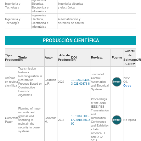
Ingenierías
Ingeniería y
Eléctrica,
Ingeniería eléctrica
Tecnología
Electrónica e
y electrónica
Informática
Ingenierías
Ingeniería y
Eléctrica,
Automatización y
Tecnología
Electrónica e
sistemas de control
Informática
PRODUCCIÓN CIENTÍFICA
Cuartil
Tipo
Año de
de
Título
Autor
DOI
Revista
Fuente
Producción
Producción
ScimagoJR
o JCR*
Transmission
Network
Journal of
Reconfiguration in
Artículo
Control,
2022:
Restoration
Castillon
10.1007/S4031
en revista
2022
Automation
Q2,
Process Based on
L.F.
3-021-00878-8
científica
and Electrical
Otros
Constructive
Systems
Heuristic
Algorithms
Proceedings
of the 2018
IEEE PES
Planning of must-
Transmission
run units and
and
optimal load
10.1109/TDC-
Conference
Colorado
Distribution
shedding to
2018
LA.2018.85116
No Aplica
Paper
M.
Conference
maintain the
99
and Exhibition
security in power
- Latin
systems
America, T
and D-LA
2018