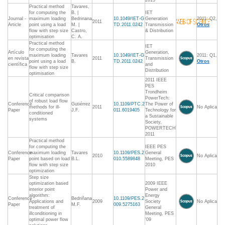
2013
Practical method
Tavares,
for computing the
B. |
IET
Journal -
maximum loading
Bedrinana,
10.1049/IET-G
Generation
2011: Q2,
2011
Article
point using a load
M. |
TD.2011.0242
Transmission
Otros
flow with step size
Castro,
& Distribution
optimisation
C. A.
Practical method
IET
for computing the
Artículo
Generation,
maximum loading
Tavares
10.1049/IET-G
2011: Q1,
en revista
2011
Transmission
point using a load
B.
TD.2011.0242
Otros
científica
and
flow with step size
Distribution
optimisation
2011 IEEE
PES
Trondheim
Critical comparison
PowerTech:
of robust load flow
Conference
Gutiérrez
10.1109/PTC.2
The Power of
methods for ill-
2011
No Aplica
Paper
J.F.
011.6019405
Technology for
conditioned
a Sustainable
systems
Society,
POWERTECH
2011
Practical method
for computing the
IEEE PES
Conference
maximum loading
Tavares
10.1109/PES.2
General
2010
No Aplica
Paper
point based on load
B.L.
010.5589848
Meeting, PES
flow with step size
2010
optimization
Step size
optimization based
2009 IEEE
interior point
Power and
algorithm:
Energy
Conference
Bedriñana
10.1109/PES.2
Applications and
2009
Society
No Aplica
Paper
M.F.
009.5275163
treatment of
General
illconditioning in
Meeting, PES
optimal power flow
'09