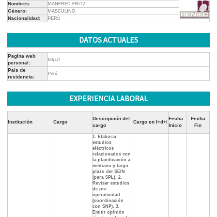
Nombres:
MANFRED FRITZ
Género:
MASCULINO
Nacionalidad:
PERÚ
DATOS ACTUALES
Pagina web
http://
personal:
Pais de
Perú
residencia:
EXPERIENCIA LABORAL
Descripción del
Fecha
Fecha
Institución
Cargo
Cargo en I+d+i
cargo
Inicio
Fin
1. Elaborar
estudios
eléctricos
relacionados con
la planificación a
mediano y largo
plazo del SEIN
(para SPL). 2.
Revisar estudios
de pre
operatividad
(coordinación
con SNP). 3.
Emitir opinión