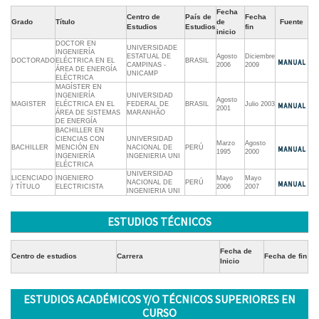
Fecha
Centro de
País de
Fecha
Grado
Título
de
Fuente
Estudios
Estudios
fin
inicio
DOCTOR EN
UNIVERSIDADE
INGENIERÍA
ESTATUAL DE
Agosto
Diciembre
DOCTORADO
ELÉCTRICA EN EL
BRASIL
CAMPINAS -
2006
2009
ÁREA DE ENERGÍA
UNICAMP
ELÉCTRICA
MAGÍSTER EN
INGENIERÍA
UNIVERSIDAD
Agosto
MAGISTER
ELÉCTRICA EN EL
FEDERAL DE
BRASIL
Julio 2003
2001
ÁREA DE SISTEMAS
MARANHÃO
DE ENERGÍA
BACHILLER EN
CIENCIAS CON
UNIVERSIDAD
Marzo
Agosto
BACHILLER
MENCIÓN EN
NACIONAL DE
PERÚ
1995
2000
INGENIERÍA
INGENIERIA UNI
ELÉCTRICA
UNIVERSIDAD
LICENCIADO
INGENIERO
Mayo
Mayo
NACIONAL DE
PERÚ
/ TÍTULO
ELECTRICISTA
2006
2007
INGENIERIA UNI
ESTUDIOS TÉCNICOS
Fecha de
Centro de estudios
Carrera
Fecha de fin
Inicio
ESTUDIOS ACADÉMICOS Y/O TÉCNICOS SUPERIORES EN
CURSO