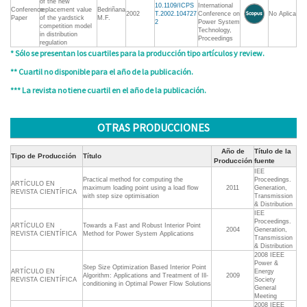
of the new
10.1109/ICPS
International
Conference
replacement value
Bedriñana
2002
T.2002.104727
Conference on
No Aplica
Paper
of the yardstick
M.F.
2
Power System
competition model
Technology,
in distribution
Proceedings
regulation
* Sólo se presentan los cuartiles para la producción tipo artículos y review.
** Cuartil no disponible para el año de la publicación.
*** La revista no tiene cuartil en el año de la publicación.
OTRAS PRODUCCIONES
Año de
Título de la
Tipo de Producción
Título
Producción
fuente
IEE
Practical method for computing the
Proceedings.
ARTÍCULO EN
maximum loading point using a load flow
2011
Generation,
REVISTA CIENTÍFICA
with step size optimisation
Transmission
& Distribution
IEE
Proceedings.
ARTÍCULO EN
Towards a Fast and Robust Interior Point
2004
Generation,
REVISTA CIENTÍFICA
Method for Power System Applications
Transmission
& Distribution
2008 IEEE
Power &
Step Size Optimization Based Interior Point
ARTÍCULO EN
Energy
Algorithm: Applications and Treatment of Ill-
2009
REVISTA CIENTÍFICA
Society
conditioning in Optimal Power Flow Solutions
General
Meeting
2008 IEEE