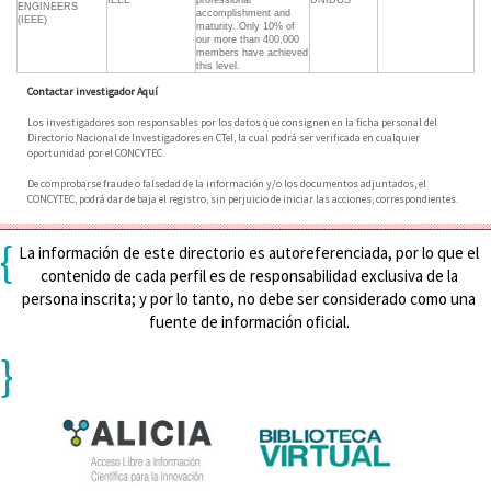
IEEE
professional
UNIDOS
ENGINEERS
accomplishment and
(IEEE)
maturity. Only 10% of
our more than 400,000
members have achieved
this level.
Contactar investigador Aquí
Los investigadores son responsables por los datos que consignen en la ficha personal del
Directorio Nacional de Investigadores en CTeI, la cual podrá ser verificada en cualquier
oportunidad por el CONCYTEC.
De comprobarse fraude o falsedad de la información y/o los documentos adjuntados, el
CONCYTEC, podrá dar de baja el registro, sin perjuicio de iniciar las acciones, correspondientes.
{
La información de este directorio es autoreferenciada, por lo que el
contenido de cada perfil es de responsabilidad exclusiva de la
persona inscrita; y por lo tanto, no debe ser considerado como una
fuente de información oficial.
}