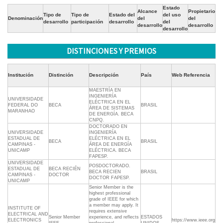
Estado
Alcance
Propietario
Tipo de
Tipo de
Estado del
del uso
Denominación
del
del
desarrollo
participación
desarrollo
del
desarrollo
desarrollo
desarrollo
DISTINCIONES Y PREMIOS
Institución
Distinción
Descripción
País
Web Referencia
MAESTRÍA EN
INGENIERÍA
UNIVERSIDADE
ELÉCTRICA EN EL
FEDERAL DO
BECA
BRASIL
ÁREA DE SISTEMAS
MARANHAO
DE ENERGÍA. BECA
CNPQ.
DOCTORADO EN
UNIVERSIDADE
INGENIERÍA
ESTADUAL DE
ELÉCTRICA EN EL
BECA
BRASIL
CAMPINAS -
ÁREA DE ENERGÍA
UNICAMP
ELÉCTRICA. BECA
FAPESP.
UNIVERSIDADE
POSDOCTORADO.
ESTADUAL DE
BECA RECIÉN
BECA RECIEN
BRASIL
CAMPINAS -
DOCTOR
DOCTOR FAPESP.
UNICAMP
Senior Member is the
highest professional
grade of IEEE for which
a member may apply. It
INSTITUTE OF
requires extensive
ELECTRICAL AND
Senior Member
experience, and reflects
ESTADOS
ELECTRONICS
https://www.ieee.org