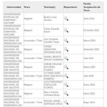
Fecha
Universidad
Tesis
Tesista(s)
Repositorio
Aceptación de
Tesis
UNIVERSIDADE
ESTATUAL DE
Beatriz Lima
Magister
Junio 2010
CAMPINAS -
Tavares
UNICAMP
UNIVERSIDADE
ESTATUAL DE
Carlos Eduardo
Magister
Diciembre 2013
CAMPINAS -
Xavier
UNICAMP
UNIVERSIDAD
Luis Fernando
NACIONAL DE
Licenciado / Título
Marzo 2018
Castillón Flores
INGENIERIA UNI
UNIVERSIDAD
FRANZ
NACIONAL DE
Magister
JONATHAN
Setiembre 2022
INGENIERIA UNI
CRUZADO RUIZ
UNIVERSIDAD
DANIEL BENITO
NACIONAL DE
Licenciado / Título
Julio 2022
JESUSI HUAMANI
INGENIERIA UNI
UNIVERSIDAD
JORGE STALING
NACIONAL DE
Magister
ESCURRA
Marzo 2022
SAN AGUSTIN
FLORES
UNIVERSIDAD
LITTMAN JEAN
NACIONAL DE
Licenciado / Título
POOL MACAVILCA
Julio 2022
INGENIERIA UNI
ROMERO
UNIVERSIDAD
LUIS FERNANDO
NACIONAL DE
Magister
CASTILLON
Enero 2022
SAN AGUSTIN
FLORES
UNIVERSIDAD
Marco Antonio
NACIONAL DE
Magister
Enero 2022
Colorado Monja
INGENIERIA UNI
UNIVERSIDAD
MIGUEL ANGEL
NACIONAL DE
Licenciado / Título
Mayo 2023
ESPINOZA CRUZ
INGENIERIA UNI