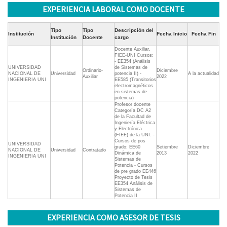
EXPERIENCIA LABORAL COMO DOCENTE
Tipo
Tipo
Descripción del
Institución
Fecha Inicio
Fecha Fin
Institución
Docente
cargo
Docente Auxiliar,
FIEE-UNI Cursos:
- EE354 (Análisis
UNIVERSIDAD
de Sistemas de
Ordinario-
Diciembre
NACIONAL DE
Universidad
potencia II) -
A la actualidad
Auxiliar
2022
INGENIERIA UNI
EE585 (Transitorios
electromagnéticos
en sistemas de
potencia)
Profesor docente
Categoría DC A2
de la Facultad de
Ingeniería Eléctrica
y Electrónica
(FIEE) de la UNI. -
Cursos de pos
UNIVERSIDAD
grado: EE60
Setiembre
Diciembre
NACIONAL DE
Universidad
Contratado
Dinámica de
2013
2022
INGENIERIA UNI
Sistemas de
Potencia - Cursos
de pre grado EE446
Proyecto de Tesis
EE354 Análisis de
Sistemas de
Potencia II
EXPERIENCIA COMO ASESOR DE TESIS