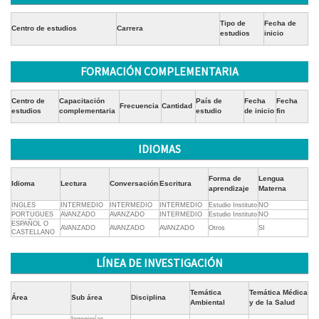
Tipo de
Fecha de
Centro de estudios
Carrera
estudios
inicio
FORMACIÓN COMPLEMENTARIA
Centro de
Capacitación
País de
Fecha
Fecha
Frecuencia
Cantidad
estudios
complementaria
estudio
de inicio
fin
IDIOMAS
Forma de
Lengua
Idioma
Lectura
Conversación
Escritura
aprendizaje
Materna
INGLES
INTERMEDIO
INTERMEDIO
INTERMEDIO
Estudio Instituto
NO
PORTUGUES
AVANZADO
AVANZADO
INTERMEDIO
Estudio Instituto
NO
ESPAÑOL O
AVANZADO
AVANZADO
AVANZADO
Otros
SI
CASTELLANO
LÍNEA DE INVESTIGACIÓN
Temática
Temática Médica
Área
Sub área
Disciplina
Ambiental
y de la Salud