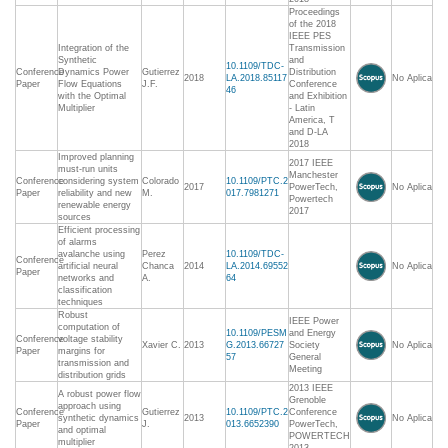
Proceedings
of the 2018
IEEE PES
Integration of the
Transmission
Synthetic
and
10.1109/TDC-
Conference
Dynamics Power
Gutierrez
Distribution
2018
LA.2018.85117
No Aplica
Paper
Flow Equations
J.F.
Conference
46
with the Optimal
and Exhibition
Multiplier
- Latin
America, T
and D-LA
2018
Improved planning
2017 IEEE
must-run units
Manchester
Conference
considering system
Colorado
10.1109/PTC.2
2017
PowerTech,
No Aplica
Paper
reliability and new
M.
017.7981271
Powertech
renewable energy
2017
sources
Efficient processing
of alarms
avalanche using
Perez
10.1109/TDC-
Conference
artificial neural
Chanca
2014
LA.2014.69552
No Aplica
Paper
networks and
A.
64
classification
techniques
Robust
IEEE Power
computation of
10.1109/PESM
and Energy
Conference
voltage stability
Xavier C.
2013
G.2013.66727
Society
No Aplica
Paper
margins for
57
General
transmission and
Meeting
distribution grids
2013 IEEE
A robust power flow
Grenoble
approach using
Conference
Gutierrez
10.1109/PTC.2
Conference
synthetic dynamics
2013
No Aplica
Paper
J.
013.6652390
PowerTech,
and optimal
POWERTECH
multiplier