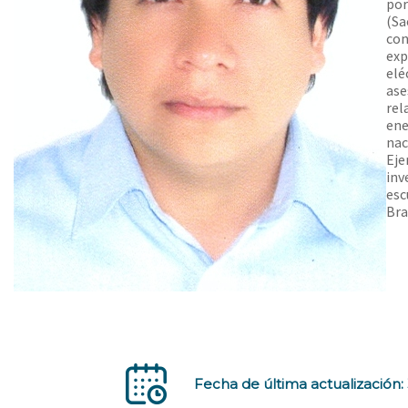
por
(Sa
con
exp
elé
ase
rel
ene
nac
Eje
inv
esc
Bra
Fecha de última actualización: