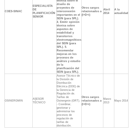
técnica sobre el
diseño de
ESPECIALISTA
proyectos de
Otros cargos
DE
Abril
A la
COES-SINAC
interconexión
relacionados a
PLANIFICACIÓN
2014
actualidad
importantes en el
(I+D+i)
SENIOR
SEIN (para SPL).
4. Emitir opinión
técnica sobre
aspectos de
estabilidad y
transitorios
electromagnéticos
del SEIN (para
SPL). 5.
Recomendar
mejoras en los
procesos de
análisis y estudio
de la
planificación del
SEIN (para SPL).
Asesor Técnico de
la División de
Distribución
Eléctrica (DDE) de
la Gerencia de
Regulación de.
Tarifas de
Otros cargos
ASESOR
Marzo
OSINERGMIN
Osinergmin (GRT).
relacionados a
Mayo 2014
TÉCNICO
2013
- Coordinar,
(I+D+i)
gestionar y
administrar los
procesos de
regulación de
tarifas de
distribución.