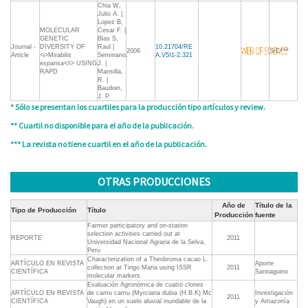
Chia W,
Julio A. |
Lopez B,
MOLECULAR
Cesar F. |
GENETIC
Blas S,
Journal -
DIVERSITY OF
Raul |
10.21704/RE
2006
S/C***
Article
<i>Mirabilis
Seminario,
A.V5I1-2.321
expansa</i> USING
J. |
RAPD
Mansilla,
R. |
Baudoin,
J. P.
* Sólo se presentan los cuartiles para la producción tipo artículos y review.
** Cuartil no disponible para el año de la publicación.
*** La revista no tiene cuartil en el año de la publicación.
OTRAS PRODUCCIONES
Año de
Título de la
Tipo de Producción
Título
Producción
fuente
Farmer participatory and on-station
selection activities carried out at
REPORTE
2011
Universidad Nacional Agraria de la Selva,
Peru
Characterization of a Theobroma cacao L.
ARTÍCULO EN REVISTA
Aporte
collection at Tingo Maria using ISSR
2011
CIENTÍFICA
Santiaguino
molecular markers
Evaluación Agronómica de cuatro clones
ARTÍCULO EN REVISTA
de camu camu (Myrciaria dubia (H.B.K) Mc
Investigación
2011
CIENTÍFICA
Vaugh) en un suelo aluvial inundable de la
y Amazonía