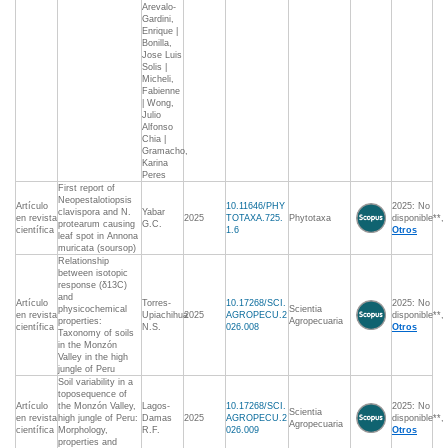
Arevalo-
Gardini,
Enrique |
Bonilla,
Jose Luis
Solis |
Micheli,
Fabienne
| Wong,
Julio
Alfonso
Chia |
Gramacho,
Karina
Peres
First report of
Neopestalotiopsis
Artículo
10.11646/PHY
2025: No
clavispora and N.
Yabar
en revista
2025
TOTAXA.725.
Phytotaxa
disponible**,
protearum causing
G.C.
científica
1.6
Otros
leaf spot in Annona
muricata (soursop)
Relationship
between isotopic
response (δ13C)
and
Artículo
Torres-
10.17268/SCI.
2025: No
physicochemical
Scientia
en revista
Upiachihua
2025
AGROPECU.2
disponible**,
properties:
Agropecuaria
científica
N.S.
026.008
Otros
Taxonomy of soils
in the Monzón
Valley in the high
jungle of Peru
Soil variability in a
toposequence of
Artículo
the Monzón Valley,
Lagos-
10.17268/SCI.
2025: No
Scientia
en revista
high jungle of Peru:
Damas
2025
AGROPECU.2
disponible**,
Agropecuaria
científica
Morphology,
R.F.
026.009
Otros
properties and