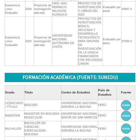
UNIV. NAC.
PROYECTOS DE
Experiencia
Proyectos de
HERMILIO
INVESTIGACIÓN
Evaluador por
como
2024
investigación
43947.0
VALDIZAN
Y LIBROS DEL
panel
Evaluador
aplicada
HUANUCO
2025
PROYECTOS DE
INVESTIGACIÓN
BÁSICA,
APLICADA Y
DESARROLLO
UNIVERSIDAD
Experiencia
Proyectos de
TECNOLÓGICO
NACIONAL
Evaluador por
como
2025
investigación
PARA GRUPOS
27000.0
AUTÓNOMA DE
pares
Evaluador
aplicada
DE
CHOTA
INVESTIGACIÓN
DE LA UNACH,
FINANCIADOS
CON RECURSOS
CANON
FORMACIÓN ACADÉMICA (FUENTE: SUNEDU)
País de
Grado
Título
Centro de Estudios
Fuente
Estudios
LICENCIADO
UNIVERSIDAD NACIONAL
BIOLOGO
PERÚ
/ TÍTULO
AGRARIA LA MOLINA
MAGISTER EN BIOLOGIA
UNIVERSIDAD NACIONAL
MAGISTER
PERÚ
MOLECULAR
MAYOR DE SAN MARCOS
BACHILLER EN
CIENCIAS:
UNIVERSIDAD NACIONAL
BACHILLER
PERÚ
ESPECIALIDAD:
AGRARIA LA MOLINA
BIOLOGIA
UNIVERSIDAD NACIONAL