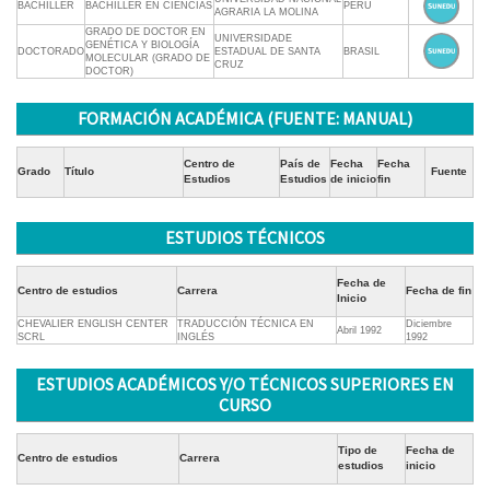
BACHILLER
BACHILLER EN CIENCIAS
PERÚ
AGRARIA LA MOLINA
GRADO DE DOCTOR EN
UNIVERSIDADE
GENÉTICA Y BIOLOGÍA
DOCTORADO
ESTADUAL DE SANTA
BRASIL
MOLECULAR (GRADO DE
CRUZ
DOCTOR)
FORMACIÓN ACADÉMICA (FUENTE: MANUAL)
Centro de
País de
Fecha
Fecha
Grado
Título
Fuente
Estudios
Estudios
de inicio
fin
ESTUDIOS TÉCNICOS
Fecha de
Centro de estudios
Carrera
Fecha de fin
Inicio
CHEVALIER ENGLISH CENTER
TRADUCCIÓN TÉCNICA EN
Diciembre
Abril 1992
SCRL
INGLÉS
1992
ESTUDIOS ACADÉMICOS Y/O TÉCNICOS SUPERIORES EN
CURSO
Tipo de
Fecha de
Centro de estudios
Carrera
estudios
inicio