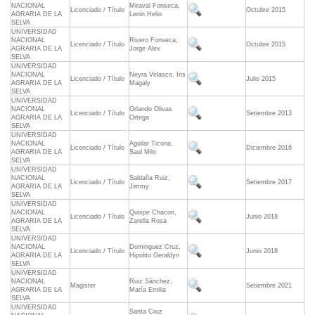
NACIONAL
Miraval Fonseca,
Licenciado / Título
Octubre 2015
AGRARIA DE LA
Lenin Helio
SELVA
UNIVERSIDAD
NACIONAL
Rivero Fonseca,
Licenciado / Título
Octubre 2015
AGRARIA DE LA
Jorge Alex
SELVA
UNIVERSIDAD
NACIONAL
Neyra Velasco, Iris
Licenciado / Título
Julio 2015
AGRARIA DE LA
Magaly
SELVA
UNIVERSIDAD
NACIONAL
Orlando Olivas
Licenciado / Título
Setiembre 2013
AGRARIA DE LA
Ortega
SELVA
UNIVERSIDAD
NACIONAL
Aguilar Ticona,
Licenciado / Título
Diciembre 2016
AGRARIA DE LA
Saul Milo
SELVA
UNIVERSIDAD
NACIONAL
Saldaña Ruiz,
Licenciado / Título
Setiembre 2017
AGRARIA DE LA
Jimmy
SELVA
UNIVERSIDAD
NACIONAL
Quispe Chacon,
Licenciado / Título
Junio 2018
AGRARIA DE LA
Zarella Rosa
SELVA
UNIVERSIDAD
NACIONAL
Dominguez Cruz,
Licenciado / Título
Junio 2018
AGRARIA DE LA
Hipolito Geraldyn
SELVA
UNIVERSIDAD
NACIONAL
Ruiz Sánchez,
Magister
Setiembre 2021
AGRARIA DE LA
María Emilia
SELVA
UNIVERSIDAD
Santa Cruz