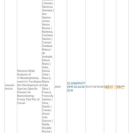
| Diorato,
Vanessa
Santana |
dos
Santos
Junior,
Almiro
Neves |
Barbosa,
Ceslaine
Santos |
Ciampi-
Guillardi,
Maisa |
de
Andrade,
Edson
Mario |
Solis,
Genome-Wide
Karina
Analysis of
Zoila |
<i>Moniliophthora
Manco,
roreri</i> Facilitates
Maria
10.1094/PHYT
Journal -
the Development of
Julia
2025
OFR-03-24-00
PHYTOFRONTIERS
S/C***
Article
Species-Specific
Silva |
32-R
Primers for
Franca,
Biomonitoring
Franciely
Frosty Pod Rot of
Santos |
Cacao
Vera,
Danilo |
Catota,
Arturo
Ivan
Garzon |
Niella,
Givaldo
Rocha |