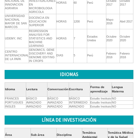
NACIONAL DE
INVESTIGACIONES
Octubre
Octubre
HORAS
60
Perú
INNOVACION
EN
2017
2017
AGRARIA
MICROBIOLOGIA
AGRICOLA
UNIVERSIDAD
DOCENCIA EN
NACIONAL
Mayo
EDUCACION
HORAS
1200
Perú
Abril 2017
MAYOR DE SAN
2016
SUPERIOR
MARCOS
REGRESSION
ANALYSIS FOR
Estados
Octubre
Octubre
UDEMY, INC
STATISTICS AND
HORAS
7
Unidos
2020
2020
MACHINE
LEARNING
GENOMICS, GENE
CENTRO
DISCOVERY AND
Febrero
Febrero
INTERNACIONAL
DIAS
5
Perú
GENOME EDITING
2016
2016
DE LA PAPA
IN CROPS
IDIOMAS
Forma de
Lengua
Idioma
Lectura
Conversación
Escritura
aprendizaje
Materna
FRANCES
BÁSICO
BÁSICO
BÁSICO
Estudio Instituto
NO
PORTUGUES
AVANZADO
AVANZADO
INTERMEDIO
Estudio Instituto
NO
INGLES
AVANZADO
AVANZADO
AVANZADO
Estudio Instituto
NO
LÍNEA DE INVESTIGACIÓN
Temática
Temática Médica
Área
Sub área
Disciplina
Ambiental
y de la Salud