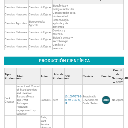
Bioquímica y
Ciencias Naturales
Ciencias biológicas
biología molecular
Conservación de la
Ciencias Naturales
Ciencias biológicas
biodiversidad
Biotecnología
Biotecnología
Ciencias Agrícolas
agrícola y de
Agrícola
alimentos
Genética y
Ciencias Naturales
Ciencias biológicas
herencia
Biología celular y
Ciencias Naturales
Ciencias biológicas
microbiología
Genética y
Ciencias Naturales
Ciencias biológicas
herencia
PRODUCCIÓN CIENTÍFICA
Cuartil
Tipo
Año de
de
Título
Autor
DOI
Revista
Fuente
Producción
Producción
ScimagoJR
o JCR*
Impact and Control
of Transboundary
and Invasive
Banana (Musa
10.1007/978-9
Sustainable
Book
spp.) Wilt
Sasaki N.
2025
81-96-7117-5_
Development
No Aplica
Chapter
Pathogen,
11
Goals Series
Fusarium
oxysporum f. sp.
cubense
Reis,
Sara
Pereira
Menezes