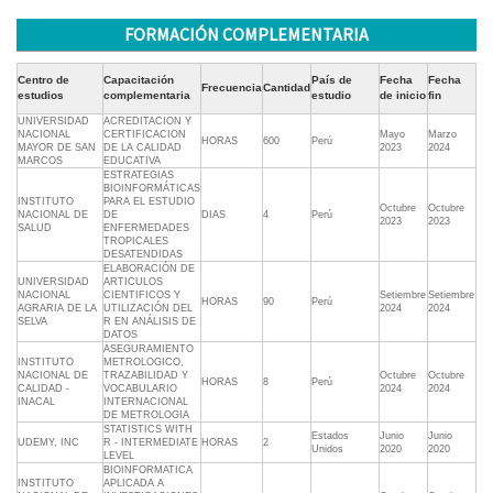
FORMACIÓN COMPLEMENTARIA
Centro de
Capacitación
País de
Fecha
Fecha
Frecuencia
Cantidad
estudios
complementaria
estudio
de inicio
fin
UNIVERSIDAD
ACREDITACION Y
NACIONAL
CERTIFICACION
Mayo
Marzo
HORAS
600
Perú
MAYOR DE SAN
DE LA CALIDAD
2023
2024
MARCOS
EDUCATIVA
ESTRATEGIAS
BIOINFORMÁTICAS
INSTITUTO
PARA EL ESTUDIO
Octubre
Octubre
NACIONAL DE
DE
DIAS
4
Perú
2023
2023
SALUD
ENFERMEDADES
TROPICALES
DESATENDIDAS
ELABORACIÓN DE
UNIVERSIDAD
ARTICULOS
NACIONAL
CIENTIFICOS Y
Setiembre
Setiembre
HORAS
90
Perú
AGRARIA DE LA
UTILIZACIÓN DEL
2024
2024
SELVA
R EN ANÁLISIS DE
DATOS
ASEGURAMIENTO
INSTITUTO
METROLOGICO,
NACIONAL DE
TRAZABILIDAD Y
Octubre
Octubre
HORAS
8
Perú
CALIDAD -
VOCABULARIO
2024
2024
INACAL
INTERNACIONAL
DE METROLOGIA
STATISTICS WITH
Estados
Junio
Junio
UDEMY, INC
R - INTERMEDIATE
HORAS
2
Unidos
2020
2020
LEVEL
BIOINFORMATICA
INSTITUTO
APLICADA A