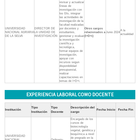
revisar y actualizar
líneas de
investigación con
los GIs, integrar
las actividades de
investigación de la
facultad realizadas
UNIVERSIDAD
DIRECTOR DE
por docentes y
Otros cargos
A la
NACIONAL AGRARIA
LA UNIDAD DE
estudiantes,
relacionados a
Junio 2024
actualidad
DE LA SELVA
INVESTIGACIÓN
gestionar y evaluar
(I+D+i)
la investigación
científica y
tecnológica,
formar equipos de
investigación,
apoyar con
recursos segun
disponibilidad
presupuestal,
realizar
capacitaciones en
temas de I+D+i.
EXPERIENCIA LABORAL COMO DOCENTE
Tipo
Tipo
Descripción del
Institución
Fecha Inicio
Fecha Fin
Institución
Docente
cargo
Encargado de los
cursos de
biotecnología
vegetal, genética y
bioquímica a nivel
UNIVERSIDAD
de pregrado en la
NACIONAL
Ordinario-