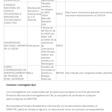
DESARROLLO
Agroforestal
Pasantia
CONSEJO
cientifica
NACIONAL DE
Movilización
tecnologica
CIENCIA,
Nacional e
en ARS -
http://www.cienciactiva.gob.pe/convocatoria
TECNOLOGIA E
Internacional
PERÚ
USDA.
nacional-e-internacional-en-cti-2016-04
INNOVACION
en CTI
Beltsville.
TECNOLOGICA -
2016-04
Maryland.
CONCYTEC
USA.
Felicitacion
del Rector de
la UNAS por
haber sido
acreedor de la
UNIVERSIDAD
subvencion
NACIONAL AGRARIA
Felicitación
de
PERÚ
DE LA SELVA
Cienciactiva
2016-04 para
realizar una
pasantia
cientifica en
Washington.
CAPES
Estudios de
COORDENAÇÃO DE
Doctorado en
APERFEIÇOAMENTO
Beca
Genética y
BRASIL
http://nbcgib.uesc.br/genetica/index.php?l
DE PESSOAL DE
Biología
NIVEL SUPERIOR
Molecular
Contactar investigador Aquí
Los investigadores son responsables por los datos que consignen en la ficha personal del
Directorio Nacional de Investigadores en CTeI, la cual podrá ser verificada en cualquier
oportunidad por el CONCYTEC.
De comprobarse fraude o falsedad de la información y/o los documentos adjuntados, el
CONCYTEC, podrá dar de baja el registro, sin perjuicio de iniciar las acciones, correspondientes.