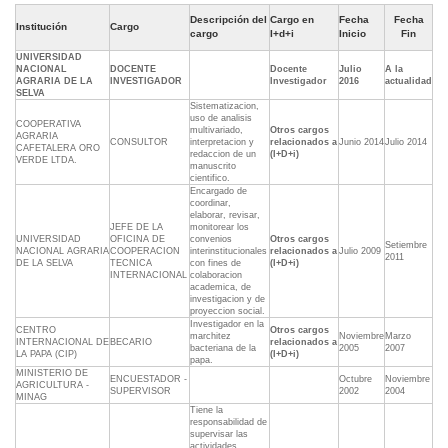
Descripción del
Cargo en
Fecha
Fecha
Institución
Cargo
cargo
I+d+i
Inicio
Fin
UNIVERSIDAD
NACIONAL
DOCENTE
Docente
Julio
A la
AGRARIA DE LA
INVESTIGADOR
Investigador
2016
actualidad
SELVA
Sistematizacion,
uso de analisis
COOPERATIVA
multivariado,
Otros cargos
AGRARIA
CONSULTOR
interpretacion y
relacionados a
Junio 2014
Julio 2014
CAFETALERA ORO
redaccion de un
(I+D+i)
VERDE LTDA.
manuscrito
cientifico.
Encargado de
coordinar,
elaborar, revisar,
JEFE DE LA
monitorear los
UNIVERSIDAD
OFICINA DE
convenios
Otros cargos
Setiembre
NACIONAL AGRARIA
COOPERACION
interinstitucionales
relacionados a
Julio 2009
2011
DE LA SELVA
TECNICA
con fines de
(I+D+i)
INTERNACIONAL
colaboracion
academica, de
investigacion y de
proyeccion social.
Investigador en la
CENTRO
Otros cargos
marchitez
Noviembre
Marzo
INTERNACIONAL DE
BECARIO
relacionados a
bacteriana de la
2005
2007
LA PAPA (CIP)
(I+D+i)
papa.
MINISTERIO DE
ENCUESTADOR -
Octubre
Noviembre
AGRICULTURA -
SUPERVISOR
2002
2004
MINAG
Tiene la
responsabilidad de
supervisar las
actividades