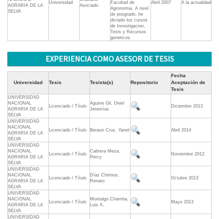
Universidad
Facultad de
Abril 2007
A la actualidad
AGRARIA DE LA
Asociado
Agronomia. A nivel
SELVA
de posgrado, he
dictado los cursos
de Investigacion,
Tesis y Recursos
geneticos.
EXPERIENCIA COMO ASESOR DE TESIS
Fecha
Universidad
Tesis
Tesista(s)
Repositorio
Aceptación de
Tesis
UNIVERSIDAD
NACIONAL
Aguirre Gil, Oniel
Licenciado / Título
Diciembre 2013
AGRARIA DE LA
Jeremías
SELVA
UNIVERSIDAD
NACIONAL
Licenciado / Título
Beraun Cruz, Yanet
Abril 2014
AGRARIA DE LA
SELVA
UNIVERSIDAD
NACIONAL
Cabrera Meza,
Licenciado / Título
Noviembre 2012
AGRARIA DE LA
Percy
SELVA
UNIVERSIDAD
NACIONAL
Díaz Chirinos,
Licenciado / Título
Octubre 2013
AGRARIA DE LA
Renato
SELVA
UNIVERSIDAD
NACIONAL
Montalgo Chamba,
Licenciado / Título
Mayo 2013
AGRARIA DE LA
Luis A.
SELVA
UNIVERSIDAD