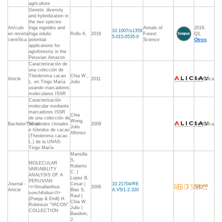
agriculture
Genetic diversity
and hybridization in
the two species
Artículo
Inga ingoides and
Annals of
2016:
10.1007/s1359
en revista
Inga edulis:
Rollo A.
2016
Forest
Q1,
5-015-0535-0
científica
potential
Science
Otros
applications for
agroforestry in the
Peruvian Amazon
Caracterización de
una colección de
Theobroma cacao
Chia W.,
Article
2011
No Aplica
L. en Tingo María
Julio
usando marcadores
moleculares ISSR
Caracterización
molecular mediante
marcadores ISSR
Chia
de una colección de
Wong,
BachelorThesis
50 árboles clonales
2009
No Aplica
Julio
e híbridos de cacao
Alfonso
(Theobroma cacao
L.) de la UNAS-
Tingo María
Mansilla
S,
MOLECULAR
Roberto
VARIABILITY
C. |
ANALYSIS OF A
Lopez B,
PERUVIAN
Journal -
Cesar |
10.21704/RE
<i>Smallanthus
2006
S/C***
Article
Blas S,
A.V5I1-2.320
sonchifolius</i>
Raul |
(Poepp & Endl) H.
Chia W,
Robinson "YACON"
Julio |
COLLECTION
Baudoin,
J.