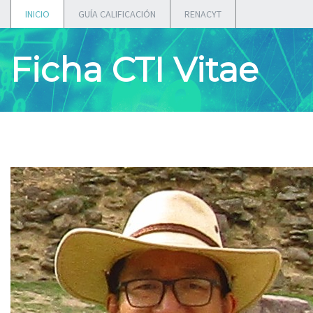
INICIO
GUÍA CALIFICACIÓN
RENACYT
Ficha CTI Vitae