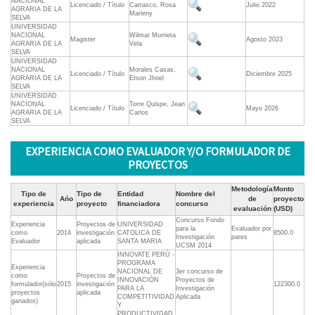
NACIONAL
Licenciado / Título
Carrasco, Rosa
Julio 2022
AGRARIA DE LA
Marleny
SELVA
UNIVERSIDAD
NACIONAL
Wilmar Murrieta
Magister
Agosto 2023
AGRARIA DE LA
Vela
SELVA
UNIVERSIDAD
NACIONAL
Morales Casas,
Licenciado / Título
Diciembre 2025
AGRARIA DE LA
Etson Jhoel
SELVA
UNIVERSIDAD
NACIONAL
Torre Quispe, Jean
Licenciado / Título
Mayo 2026
AGRARIA DE LA
Carlos
SELVA
EXPERIENCIA COMO EVALUADOR Y/O FORMULADOR DE
PROYECTOS
Metodología
Monto
Tipo de
Tipo de
Entidad
Nombre del
Ańo
de
proyecto
experiencia
proyecto
financiadora
concurso
evaluación
(USD)
Concurso Fondo
Experiencia
Proyectos de
UNIVERSIDAD
para la
Evaluador por
como
2014
investigación
CATOLICA DE
8500.0
Investigación
pares
Evaluador
aplicada
SANTA MARIA
UCSM 2014
INNOVATE PERÚ -
PROGRAMA
Experiencia
NACIONAL DE
3er concurso de
como
Proyectos de
INNOVACIÓN
Proyectos de
formulador(sólo
2015
investigación
122300.0
PARA LA
Investigación
proyectos
aplicada
COMPETITIVIDAD
Aplicada
ganados)
Y
PRODUCTIVIDAD