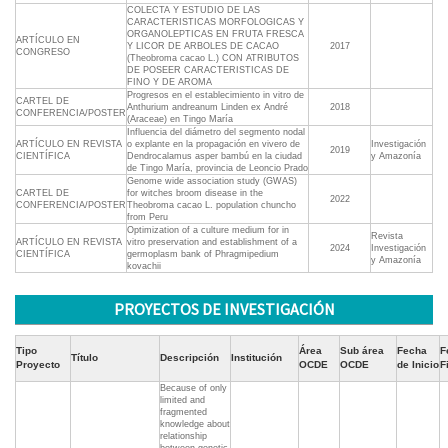
COLECTA Y ESTUDIO DE LAS
CARACTERISTICAS MORFOLOGICAS Y
ORGANOLEPTICAS EN FRUTA FRESCA
ARTÍCULO EN
Y LICOR DE ARBOLES DE CACAO
2017
CONGRESO
(Theobroma cacao L.) CON ATRIBUTOS
DE POSEER CARACTERISTICAS DE
FINO Y DE AROMA
Progresos en el establecimiento in vitro de
CARTEL DE
Anthurium andreanum Linden ex André
2018
CONFERENCIA/POSTER
(Araceae) en Tingo María
Influencia del diámetro del segmento nodal
ARTÍCULO EN REVISTA
o explante en la propagación en vivero de
Investigación
2019
CIENTÍFICA
Dendrocalamus asper bambú en la ciudad
y Amazonía
de Tingo María, provincia de Leoncio Prado
Genome wide association study (GWAS)
CARTEL DE
for witches broom disease in the
2022
CONFERENCIA/POSTER
Theobroma cacao L. population chuncho
from Peru
Optimization of a culture medium for in
Revista
ARTÍCULO EN REVISTA
vitro preservation and establishment of a
2024
Investigación
CIENTÍFICA
germoplasm bank of Phragmipedium
y Amazonía
kovachii
PROYECTOS DE INVESTIGACIÓN
Tipo
Área
Sub área
Fecha
F
Título
Descripción
Institución
Proyecto
OCDE
OCDE
de Inicio
F
Because of only
limited and
fragmented
knowledge about
relationship