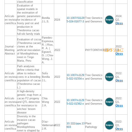
classification
Evaluation of
spatial models in
the estimation of
Artículo
genetic parameters
2024:
Bonilla
10.1007/S1129
Tree Genetics
en revista
for incidence of
2024
Q2,
J.L.S.
5-024-01677-3
and Genomes
científica
frosty pod rot and
Otros
production in
Theobroma cacao
full-sib family trials
Paredes-
Evaluation of cocoa
Espinosa,
(Theobroma cacao)
R. | Rios,
Journal -
clones at the
2022:
R. A. |
Meeting
artificial inoculation
2022
PHYTOPATHOLOGY
Q2,
Egoavil,
Abstract
of Moniliophthora
Otros
G. | Chia-
roreri in Tingo
Wong, J.
Maria, Peru
A.
Path analyses
define criteria that
Artículo
allow to reduce
Solís
2022:
10.1007/s1129
Tree Genetics
en revista
costs in a breeding
Bonilla
2022
Q1,
5-022-01554-x
and Genomes
científica
population of cacao
J.L.
Otros
(Theobroma cacao
L.)
A high-density
genetic map from a
Artículo
cacao F2 progeny
Chia
2022:
10.1007/s1129
Tree Genetics
en revista
and QTL detection
Wong
2022
Q1,
5-022-01562-x
and Genomes
científica
for resistance to
J.A.
Otros
witches’ broom
disease
Diversity in the
invasive cacao
Artículo
Díaz-
2022:
pathogen
10.1111/ppa.13
Plant
en revista
Valderrama
2022
Q1,
Moniliophthora
603
Pathology
científica
J.R.
Otros
roreri is shaped by