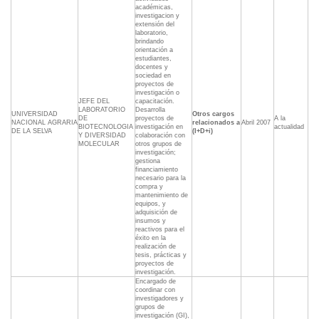
académicas,
investigacion y
extensión del
laboratorio,
brindando
orientación a
estudiantes,
docentes y
sociedad en
proyectos de
investigación o
JEFE DEL
capacitación.
LABORATORIO
Desarrolla
UNIVERSIDAD
Otros cargos
DE
proyectos de
A la
NACIONAL AGRARIA
relacionados a
Abril 2007
BIOTECNOLOGIA
investigación en
actualidad
DE LA SELVA
(I+D+i)
Y DIVERSIDAD
colaboración con
MOLECULAR
otros grupos de
investigación;
gestiona
financiamiento
necesario para la
compra y
mantenimiento de
equipos, y
adquisición de
insumos y
reactivos para el
éxito en la
realización de
tesis, prácticas y
proyectos de
investigación.
Encargado de
coordinar con
investigadores y
grupos de
investigación (GI),