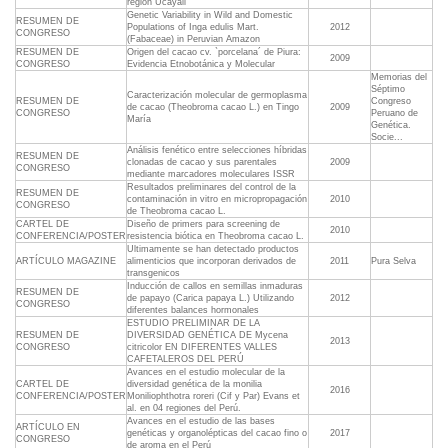
región Ucayali
Genetic Variability in Wild and Domestic
RESUMEN DE
Populations of Inga edulis Mart.
2012
CONGRESO
(Fabaceae) in Peruvian Amazon
RESUMEN DE
Origen del cacao cv. `porcelana´ de Piura:
2009
CONGRESO
Evidencia Etnobotánica y Molecular
Memorias del
Séptimo
Caracterización molecular de germoplasma
RESUMEN DE
Congreso
de cacao (Theobroma cacao L.) en Tingo
2009
CONGRESO
Peruano de
María
Genética.
Socie...
Análisis fenético entre selecciones híbridas
RESUMEN DE
clonadas de cacao y sus parentales
2009
CONGRESO
mediante marcadores moleculares ISSR
Resultados preliminares del control de la
RESUMEN DE
contaminación in vitro en micropropagación
2010
CONGRESO
de Theobroma cacao L.
CARTEL DE
Diseño de primers para screening de
2010
CONFERENCIA/POSTER
resistencia biótica en Theobroma cacao L.
Ultimamente se han detectado productos
ARTÍCULO MAGAZINE
alimenticios que incorporan derivados de
2011
Pura Selva
transgenicos
Inducción de callos en semillas inmaduras
RESUMEN DE
de papayo (Carica papaya L.) Utilizando
2012
CONGRESO
diferentes balances hormonales
ESTUDIO PRELIMINAR DE LA
RESUMEN DE
DIVERSIDAD GENÉTICA DE Mycena
2013
CONGRESO
citricolor EN DIFERENTES VALLES
CAFETALEROS DEL PERÚ
Avances en el estudio molecular de la
CARTEL DE
diversidad genética de la monilia
2016
CONFERENCIA/POSTER
Moniliophthotra roreri (Cif y Par) Evans et
al. en 04 regiones del Perú.
Avances en el estudio de las bases
ARTÍCULO EN
genéticas y organolépticas del cacao fino o
2017
CONGRESO
de aroma en el Perú