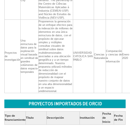
City
behavior. The partnership of
the Centro de Ciências
Matemáticas Aplicadas à
Industria (CEMEAI-USP)
and Núcleo de Estudos da
Violência (NEV-USP).
Proponemos la generación
de un enfoque efectivo para
la indexación de millones de
elementos en una única
estructura de datos, con el
propósito de ejecutar
Una
simples y múltiples
estructura de
consultas visuales de
datos para la
similitud sobre datos
exploración
Computación
Proyectos
multidimensionales
UNIVERSIDAD
visual basada
Ciencias
y ciencias de
Enero
de
asociadas a una ubicación
CATOLICA SAN
en similitud de
Naturales
la
2020
investigación
geográfica y a un tiempo
PABLO
grandes
información
determinado. Nuestra
volúmenes de
propuesta utilizará métodos
datos espacio-
de reducción de
temporales
dimensionalidad con el
propósito de mapear
nuestro conjunto de datos
en una alta dimensionalidad
a un espacio
unidimensional.
PROYECTOS IMPORTADOS DE ORCID
Fecha
Tipo de
Fecha
Título
Descripción
Institución
de
financiamiento
de Fin
Inicio