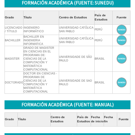
FORMACIÓN ACADÉMICA (FUENTE: SUNEDU)
País de
Grado
Título
Centro de Estudios
Fuente
Estudios
LICENCIADO
INGENIERO
UNIVERSIDAD CATÓLICA
PERÚ
/ TÍTULO
INFORMÁTICO
SAN PABLO
BACHILLER EN
UNIVERSIDAD CATÓLICA
BACHILLER
INGENIERIA
PERÚ
SAN PABLO
INFORMATICA
GRADO DE MAGISTER
EN CIENCIAS EN EL
PROGRAMA DE:
UNIVERSIDADE DE SÃO
MAGISTER
CIENCIAS DE LA
BRASIL
PAULO
COMPUTACIÓN Y
MATEMÁTICA
COMPUTACIONAL
DOCTOR EN CIENCIAS -
PROGRAMA DE
CIENCIAS DE LA
UNIVERSIDADE DE SAO
DOCTORADO
BRASIL
COMPUTACIÓN Y
PAULO
MATEMÁTICA
COMPUTACIONAL
FORMACIÓN ACADÉMICA (FUENTE: MANUAL)
Centro de
País de
Fecha
Fecha
Grado
Título
Fuente
Estudios
Estudios
de inicio
fin