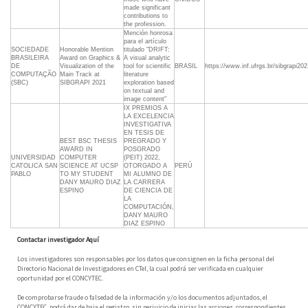
made significant
contributions to
the profession.
Mención honrosa
para el artículo
SOCIEDADE
Honorable Mention
titulado "DRIFT:
BRASILEIRA
Award on Graphics &
A visual analytic
DE
Visualization of the
tool for scientific
BRASIL
https://www.inf.ufrgs.br/sibgrapi2
COMPUTAÇÃO
Main Track at
literature
(SBC)
SIBGRAPI 2021
exploration based
on textual and
image content"
IX PREMIOS A
LA EXCELENCIA
INVESTIGATIVA
EN TESIS DE
BEST BSC THESIS
PREGRADO Y
AWARD IN
POSGRADO
UNIVERSIDAD
COMPUTER
(PEIT) 2022,
CATOLICA SAN
SCIENCE AT UCSP
OTORGADO A
PERÚ
PABLO
TO MY STUDENT
MI ALUMNO DE
DANY MAURO DIAZ
LA CARRERA
ESPINO
DE CIENCIA DE
LA
COMPUTACIÓN,
DANY MAURO
DIAZ ESPINO
Contactar investigador Aquí
Los investigadores son responsables por los datos que consignen en la ficha personal del
Directorio Nacional de Investigadores en CTeI, la cual podrá ser verificada en cualquier
oportunidad por el CONCYTEC.
De comprobarse fraude o falsedad de la información y/o los documentos adjuntados, el
CONCYTEC, podrá dar de baja el registro, sin perjuicio de iniciar las acciones, correspondientes.