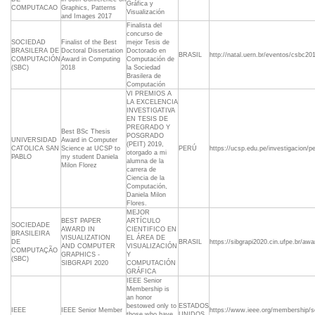
Gráfica y
COMPUTACAO
Graphics, Patterns
Visualización
and Images 2017
Finalista del
concurso de
SOCIEDAD
Finalist of the Best
mejor Tesis de
BRASILERA DE
Doctoral Dissertation
Doctorado en
BRASIL
http://natal.uern.br/eventos/csbc2
COMPUTACIÓN
Award in Computing
Computación de
(SBC)
2018
la Sociedad
Brasilera de
Computación
VI PREMIOS A
LA EXCELENCIA
INVESTIGATIVA
EN TESIS DE
PREGRADO Y
Best BSc Thesis
POSGRADO
UNIVERSIDAD
Award in Computer
(PEIT) 2019,
CATOLICA SAN
Science at UCSP to
PERÚ
https://ucsp.edu.pe/investigacion/pe
otorgado a mi
PABLO
my student Daniela
alumna de la
Milon Florez
carrera de
Ciencia de la
Computación,
Daniela Milon
Flores.
MEJOR
BEST PAPER
ARTÍCULO
SOCIEDADE
AWARD IN
CIENTIFICO EN
BRASILEIRA
VISUALIZATION
EL ÁREA DE
DE
BRASIL
https://sibgrapi2020.cin.ufpe.br/awa
AND COMPUTER
VISUALIZACIÓN
COMPUTAÇÃO
GRAPHICS -
Y
(SBC)
SIBGRAPI 2020
COMPUTACIÓN
GRÁFICA
IEEE Senior
Membership is
an honor
bestowed only to
ESTADOS
IEEE
IEEE Senior Member
https://www.ieee.org/membership/se
those who have
UNIDOS