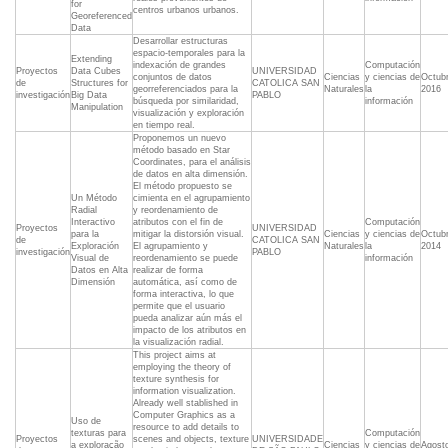
for
centros urbanos urbanos.
Georeferenced
Data
Desarrollar estructuras
espacio-temporales para la
Extending
indexación de grandes
Computación
Proyectos
Data Cubes
UNIVERSIDAD
conjuntos de datos
Ciencias
y ciencias de
Octub
de
Structures for
CATOLICA SAN
georreferenciados para la
Naturales
la
2016
investigación
Big Data
PABLO
búsqueda por similaridad,
información
Manipulation
visualización y exploración
en tiempo real.
Proponemos un nuevo
método basado en Star
Coordinates, para el análisis
de datos en alta dimensión.
El método propuesto se
Un Método
cimienta en el agrupamiento
Radial
y reordenamiento de
Interactivo
atributos con el fin de
Computación
Proyectos
UNIVERSIDAD
para la
mitigar la distorsión visual.
Ciencias
y ciencias de
Octub
de
CATOLICA SAN
Exploración
El agrupamiento y
Naturales
la
2014
investigación
PABLO
Visual de
reordenamiento se puede
información
Datos en Alta
realizar de forma
Dimensión
automática, así como de
forma interactiva, lo que
permite que el usuario
pueda analizar aún más el
impacto de los atributos en
la visualización radial.
This project aims at
employing the theory of
texture synthesis for
information visualization.
Already well stablished in
Computer Graphics as a
Uso de
resource to add details to
texturas para
Computación
Proyectos
scenes and objects, texture
UNIVERSIDADE
a exploração
Ciencias
y ciencias de
Agost