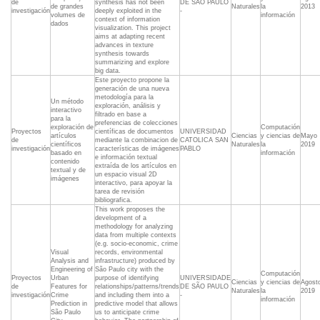
de
synthesis has not been
DE SÃO PAULO
de grandes
Naturales
la
2013
investigación
deeply exploited in the
-
volumes de
información
context of information
dados
visualization. This project
aims at adapting recent
advances in texture
synthesis towards
summarizing and explore
big data.
Este proyecto propone la
generación de una nueva
metodología para la
Un método
exploración, análisis y
interactivo
filtrado en base a
para la
preferencias de colecciones
exploración de
Computación
Proyectos
científicas de documentos
UNIVERSIDAD
artículos
Ciencias
y ciencias de
Mayo
de
mediante la combinacion de
CATOLICA SAN
científicos
Naturales
la
2019
investigación
características de imágenes
PABLO
basado en
información
e información textual
contenido
extraída de los artículos en
textual y de
un espacio visual 2D
imágenes
interactivo, para apoyar la
tarea de revisión
bibliografica.
This work proposes the
development of a
methodology for analyzing
data from multiple contexts
(e.g. socio-economic, crime
Visual
records, environmental
Analysis and
infrastructure) produced by
Engineering of
São Paulo city with the
Computación
Proyectos
Urban
purpose of identifying
UNIVERSIDADE
Ciencias
y ciencias de
Agost
de
Features for
relationships/patterns/trends
DE SÃO PAULO
Naturales
la
2019
investigación
Crime
and including them into a
-
información
Prediction in
predictive model that allows
São Paulo
us to anticipate crime