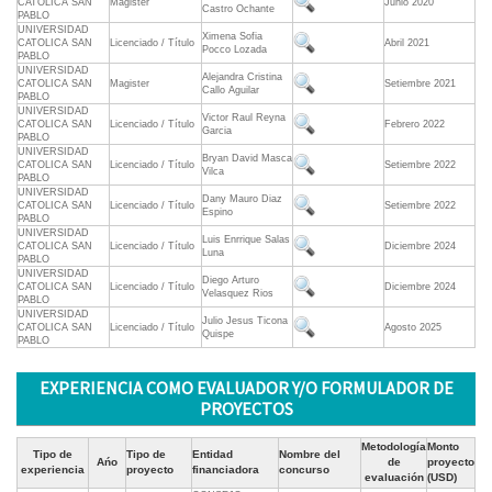
CATOLICA SAN
Magister
Junio 2020
Castro Ochante
PABLO
UNIVERSIDAD
Ximena Sofia
CATOLICA SAN
Licenciado / Título
Abril 2021
Pocco Lozada
PABLO
UNIVERSIDAD
Alejandra Cristina
CATOLICA SAN
Magister
Setiembre 2021
Callo Aguilar
PABLO
UNIVERSIDAD
Victor Raul Reyna
CATOLICA SAN
Licenciado / Título
Febrero 2022
Garcia
PABLO
UNIVERSIDAD
Bryan David Masca
CATOLICA SAN
Licenciado / Título
Setiembre 2022
Vilca
PABLO
UNIVERSIDAD
Dany Mauro Diaz
CATOLICA SAN
Licenciado / Título
Setiembre 2022
Espino
PABLO
UNIVERSIDAD
Luis Enrrique Salas
CATOLICA SAN
Licenciado / Título
Diciembre 2024
Luna
PABLO
UNIVERSIDAD
Diego Arturo
CATOLICA SAN
Licenciado / Título
Diciembre 2024
Velasquez Rios
PABLO
UNIVERSIDAD
Julio Jesus Ticona
CATOLICA SAN
Licenciado / Título
Agosto 2025
Quispe
PABLO
EXPERIENCIA COMO EVALUADOR Y/O FORMULADOR DE
PROYECTOS
Metodología
Monto
Tipo de
Tipo de
Entidad
Nombre del
Ańo
de
proyecto
experiencia
proyecto
financiadora
concurso
evaluación
(USD)