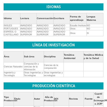
IDIOMAS
Forma de
Lengua
Idioma
Lectura
Conversación
Escritura
aprendizaje
Materna
INGLES
AVANZADO
AVANZADO
AVANZADO
Estudio Instituto
NO
PORTUGUES
AVANZADO
AVANZADO
AVANZADO
Otros
NO
ESPAÑOL O
AVANZADO
AVANZADO
AVANZADO
Otros
SI
CASTELLANO
SUPERIOR
SUPERIOR
SUPERIOR
LÍNEA DE INVESTIGACIÓN
Temática
Temática Médica
Área
Sub área
Disciplina
Ambiental
y de la Salud
Computación y
Ciencias de la
Ciencias Naturales
ciencias de la
computación
información
Ingeniería y
Otras Ingenierías y
Otras ingenierías y
Tecnología
Tecnologías
tecnologías
PRODUCCIÓN CIENTÍFICA
Cuartil
Tipo
Año de
de
Título
Autor
DOI
Revista
Fuente
Producción
Producción
ScimagoJR
o JCR*