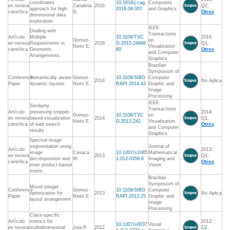
coordinates
10.1016/j.cag.
Computers
en revista
Zanabria
2016
Q2,
approach for high-
2016.08.007
and Graphics
científica
G.
Otros
dimensional data
exploration
IEEE
Dealing with
Transactions
Artículo
Multiple
10.1109/TVC
2016:
Gomez-
on
en revista
Requirements in
2016
G.2015.24896
Q1,
Nieto E.
Visualization
científica
Geometric
60
Otros
and Computer
Arrangements
Graphics
Brazilian
Symposium of
Conference
Semantically aware
Gomez-
10.1109/SIBG
Computer
2014
No Aplica
Paper
dynamic layouts
Nieto E.
RAPI.2014.43
Graphic and
Image
Processing
IEEE
Similarity
Transactions
Artículo
preserving snippet-
2014:
Gomez-
10.1109/TVC
on
en revista
based visualization
2014
Q1,
Nieto E.
G.2013.242
Visualization
científica
of web search
Otros
and Computer
results
Graphics
Spectral image
segmentation using
Journal of
Artículo
2013:
image
Casaca
10.1007/s1085
Mathematical
en revista
2013
Q1,
decomposition and
W.
1-012-0359-6
Imaging and
científica
Otros
inner product-based
Vision
metric
Brazilian
Symposium of
Mixed integer
Conference
Gomez-
10.1109/SIBG
Computer
optimization for
2013
No Aplica
Paper
Nieto E.
RAPI.2013.25
Graphic and
layout arrangement
Image
Processing
Class-specific
Artículo
metrics for
2012:
10.1007/s0037
Visual
en revista
multidimensional
Joia P.
2012
Q2,