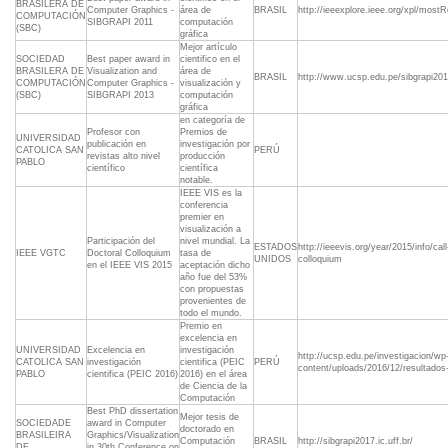
BRASILERA DE
Computer Graphics -
área de
BRASIL
http://ieeexplore.ieee.org/xpl/most
COMPUTACIÓN
SIBGRAPI 2011
computación
(SBC)
gráfica
Mejor artículo
SOCIEDAD
Best paper award in
cientifico en el
BRASILERA DE
Visualization and
área de
BRASIL
http://www.ucsp.edu.pe/sibgrapi201
COMPUTACIÓN
Computer Graphics -
visualización y
(SBC)
SIBGRAPI 2013
computación
gráfica
en categoría de
Profesor con
Premios de
UNIVERSIDAD
publicación en
investigación por
CATOLICA SAN
PERÚ
revistas alto nivel
producción
PABLO
científico
científica
notable.
IEEE VIS es la
conferencia
premier en
visualización a
Participación del
nivel mundial. La
ESTADOS
http://ieeevis.org/year/2015/info/call
IEEE VGTC
Doctoral Colloquium
tasa de
UNIDOS
colloquium
en el IEEE VIS 2015
aceptación dicho
año fue del 53%
con propuestas
provenientes de
todo el mundo.
Premio en
excelencia en
UNIVERSIDAD
Excelencia en
investigación
http://ucsp.edu.pe/investigacion/wp
CATOLICA SAN
investigación
cientifica (PEIC
PERÚ
content/uploads/2016/12/resultados-
PABLO
cientifica (PEIC 2016)
2016) en el área
de Ciencia de la
Computación
Best PhD dissertation
Mejor tesis de
SOCIEDADE
award in Computer
doctorado en
BRASILEIRA
Graphics/Visualization
Computación
BRASIL
http://sibgrapi2017.ic.uff.br/
DE
in 30th Conference on