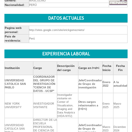
Género:
MASCULINO
Nacionalidad:
PERÚ
DATOS ACTUALES
Pagina web
http://sites.google.com/site/erickgomeznieto/
personal:
Pais de
Perú
residencia:
EXPERIENCIA LABORAL
Descripción
Fecha
Fecha
Institución
Cargo
Cargo en I+d+i
del cargo
Inicio
Fin
COORDINADOR
UNIVERSIDAD
DEL GRUPO DE
Jefe/Coordinador
Enero
A la
CATOLICA SAN
INVESTIGACIÓN
de Grupo de
2022
actualidad
PABLO
"CIENCIA DE
investigación
DATOS - UCSP"
Investigador
visitante en
Center of
Otros cargos
NEW YORK
INVESTIGADOR
Enero
Marzo
Visualization,
relacionados a
UNIVERSITY
VISITANTE
2025
2025
Imaging and
(I+D+i)
Data Analytics
(VIDA-NYU)
DIRECTOR DE LA
ESCUELA
UNIVERSIDAD
Jefe/Coordinador
PROFESIONAL
Marzo
Diciembre
CATOLICA SAN
de Grupo de
DE CIENCIA DE
2023
2024