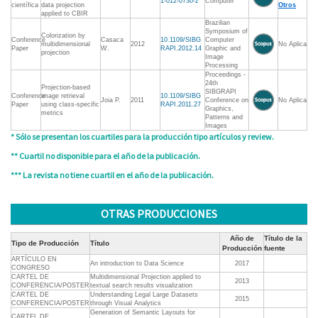
1-012-0730-z
Computer
científica
data projection
Otros
applied to CBIR
Brazilian
Symposium of
Colorization by
Conference
Casaca
10.1109/SIBG
Computer
multidimensional
2012
No Aplica
Paper
W.
RAPI.2012.14
Graphic and
projection
Image
Processing
Proceedings -
24th
Projection-based
SIBGRAPI
Conference
image retrieval
10.1109/SIBG
Joia P.
2011
Conference on
No Aplica
Paper
using class-specific
RAPI.2011.27
Graphics,
metrics
Patterns and
Images
* Sólo se presentan los cuartiles para la producción tipo artículos y review.
** Cuartil no disponible para el año de la publicación.
*** La revista no tiene cuartil en el año de la publicación.
OTRAS PRODUCCIONES
Año de
Título de la
Tipo de Producción
Título
Producción
fuente
ARTÍCULO EN
An introduction to Data Science
2017
CONGRESO
CARTEL DE
Multidimensional Projection applied to
2013
CONFERENCIA/POSTER
textual search results visualization
CARTEL DE
Understanding Legal Large Datasets
2015
CONFERENCIA/POSTER
through Visual Analytics
Generation of Semantic Layouts for
CARTEL DE