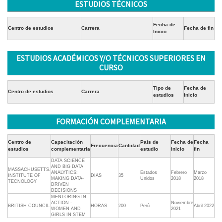
ESTUDIOS TÉCNICOS
Fecha de
Centro de estudios
Carrera
Fecha de fin
Inicio
ESTUDIOS ACADÉMICOS Y/O TÉCNICOS SUPERIORES EN
CURSO
Tipo de
Fecha de
Centro de estudios
Carrera
estudios
inicio
FORMACIÓN COMPLEMENTARIA
Centro de
Capacitación
País de
Fecha de
Fecha
Frecuencia
Cantidad
estudios
complementaria
estudio
inicio
fin
DATA SCIENCE
AND BIG DATA
MASSACHUSETTS.
ANALYTICS:
Estados
Febrero
Marzo
INSTITUTE OF
DIAS
35
MAKING DATA-
Unidos
2018
2018
TECNOLOGY
DRIVEN
DECISIONS
MENTORING IN
ACTION -
Noviembre
BRITISH COUNCIL
HORAS
200
Perú
Abril 2022
WOMEN AND
2021
GIRLS IN STEM