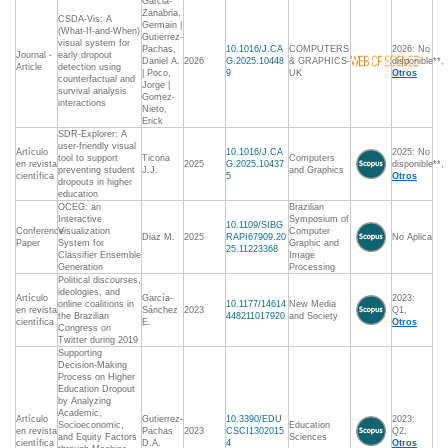
Garcia-
Zanabria,
CSDA-Vis: A
Germain |
(What-If-and-When)
Gutierrez-
visual system for
Pachas,
10.1016/J.CA
COMPUTERS
2026: No
Journal -
early dropout
Daniel A.
2026
G.2025.10448
& GRAPHICS-
disponible**,
Article
detection using
| Poco,
9
UK
Otros
counterfactual and
Jorge |
survival analysis
Gomez-
interactions
Nieto,
Erick
SDR-Explorer: A
user-friendly visual
Artículo
10.1016/J.CA
2025: No
tool to support
Ticona
Computers
en revista
2025
G.2025.10437
disponible**,
preventing student
J.J.
and Graphics
científica
5
Otros
dropouts in higher
education
OCEG: an
Brazilian
Interactive
Symposium of
10.1109/SIBG
Conference
Visualization
Computer
Diaz M.
2025
RAPI67909.20
No Aplica
Paper
System for
Graphic and
25.11223368
Classifier Ensemble
Image
Generation
Processing
Political discourses,
ideologies, and
Artículo
García-
2023:
online coalitions in
10.1177/14614
New Media
en revista
Sánchez
2023
Q1,
the Brazilian
448211017920
and Society
científica
E.
Otros
Congress on
Twitter during 2019
Supporting
Decision-Making
Process on Higher
Education Dropout
by Analyzing
Academic,
Artículo
Gutierrez-
10.3390/EDU
2023:
Socioeconomic,
Education
en revista
Pachas
2023
CSCI1302015
Q2,
and Equity Factors
Sciences
científica
D.A.
4
Otros