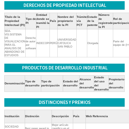
DERECHOS DE PROPIEDAD INTELECTUAL
Entidad
Número
Título de la
Nombre del
Trámite
Estado
Tipo de
donde se
de
Rol de
Propiedad
País
propietario
vía
de la
PI
tramitó la
registrode
participaci
Intelectual (PI)
de la PI
PCT
patente
PI
la PI
SDA-
VIS:SISTEMA
DE
Derecho
UNIVERSIDAD
VISUALIZACION
de autor
Parte del
INDECOPI
PERÚ
CATOLICA
Otorgada
PARA EL
por
equipo de (I
SAN PABLO
ANALISIS DE
software
ABANDONO DE
ESTUDIOS
PRODUCTOS DE DESARROLLO INDUSTRIAL
Estado
Alcance
Propietario
Tipo de
Tipo de
Estado del
del uso
Denominación
del
del
desarrollo
participación
desarrollo
del
desarrollo
desarrollo
desarrollo
DISTINCIONES Y PREMIOS
Institución
Distinción
Descripción
País
Web Referencia
Mejor artículo
SOCIEDAD
Best paper award in
cientifico en el