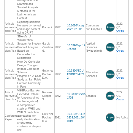
through Machine
Learning and
Survival Analysis
Methods in the
Latin American
Context
Exploring scientific
Artículo
2022:
literature by textual
10.1016/j.cag.
Computers
en revista
Pocco X.
2022
Q2,
and image content
2022.02.005
and Graphics
científica
Otros
using DRIFT
SDA-Vis: A
Visualization
Artículo
System for Student
Garcia-
Applied
2022:
10.3390/app12
en revista
Dropout Analysis
Zanabria
2022
Sciences
Q2,
125785
científica
Based on
G.
(Switzerland)
Otros
Counterfactual
Exploration
How Do Curricular
Design Changes
Impact Computer
Artículo
Gutierrez-
10.3390/EDU
2022:
Science
Education
en revista
Pachas
2022
CSCI1204024
Q2,
Programs?: A Case
Sciences
científica
D.A.
2
Otros
Study at San Pablo
Catholic University
in Peru
VGGFace-Ear: An
Artículo
Ramos-
2022:
Extended Dataset
10.3390/S2205
en revista
Cooper
2022
Sensors
Q1,
for Unconstrained
1752
científica
S.
Otros
Ear Recognition†
A comparative
study of WHO and
WHEN prediction
Gutierrez
10.1109/CLEI5
Conference
approaches for
Pachas
2021
3233.2021.964
No Aplica
Paper
early identification
D.A.
0119
of university
students at dropout
risk