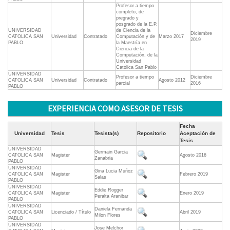
Profesor a tiempo
completo, de
pregrado y
posgrado de la E.P.
UNIVERSIDAD
de Ciencia de la
Diciembre
CATOLICA SAN
Universidad
Contratado
Computación y de
Marzo 2017
2019
PABLO
la Maestría en
Ciencia de la
Computación, de la
Universidad
Católica San Pablo
UNIVERSIDAD
Profesor a tiempo
Diciembre
CATOLICA SAN
Universidad
Contratado
Agosto 2012
parcial
2016
PABLO
EXPERIENCIA COMO ASESOR DE TESIS
Fecha
Universidad
Tesis
Tesista(s)
Repositorio
Aceptación de
Tesis
UNIVERSIDAD
Germain Garcia
CATOLICA SAN
Magister
Agosto 2016
Zanabria
PABLO
UNIVERSIDAD
Gina Lucia Muñoz
CATOLICA SAN
Magister
Febrero 2019
Salas
PABLO
UNIVERSIDAD
Eddie Rogger
CATOLICA SAN
Magister
Enero 2019
Peralta Aranibar
PABLO
UNIVERSIDAD
Daniela Fernanda
CATOLICA SAN
Licenciado / Título
Abril 2019
Milon Flores
PABLO
UNIVERSIDAD
Jose Melchor