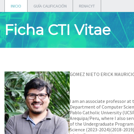
INICIO
GUÍA CALIFICACIÓN
RENACYT
Ficha CTI Vitae
GOMEZ NIETO ERICK MAURICI
I am an associate professor at 
Department of Computer Scien
Pablo Catholic University (UCSP
Arequipa/Peru, where I also ser
of the Undergraduate Program
Science (2023-2024)(2018-2019)