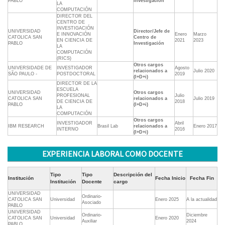
PABLO
investigación
LA
COMPUTACIÓN
DIRECTOR DEL
CENTRO DE
INVESTIGACIÓN
UNIVERSIDAD
Director/Jefe de
E INNOVACIÓN
Enero
Marzo
CATOLICA SAN
Centro de
EN CIENCIA DE
2021
2023
PABLO
Investigación
LA
COMPUTACIÓN
(RICS)
Otros cargos
UNIVERSIDADE DE
INVESTIGADOR
Agosto
relacionados a
Julio 2020
SÃO PAULO -
POSTDOCTORAL
2019
(I+D+i)
DIRECTOR DE LA
ESCUELA
UNIVERSIDAD
Otros cargos
PROFESIONAL
Julio
CATOLICA SAN
relacionados a
Julio 2019
DE CIENCIA DE
2018
PABLO
(I+D+i)
LA
COMPUTACIÓN
Otros cargos
INVESTIGADOR
Abril
IBM RESEARCH
Brasil Lab
relacionados a
Enero 2017
INTERNO
2016
(I+D+i)
EXPERIENCIA LABORAL COMO DOCENTE
Tipo
Tipo
Descripción del
Institución
Fecha Inicio
Fecha Fin
Institución
Docente
cargo
UNIVERSIDAD
Ordinario-
CATOLICA SAN
Universidad
Enero 2025
A la actualidad
Asociado
PABLO
UNIVERSIDAD
Ordinario-
Diciembre
CATOLICA SAN
Universidad
Enero 2020
Auxiliar
2024
PABLO