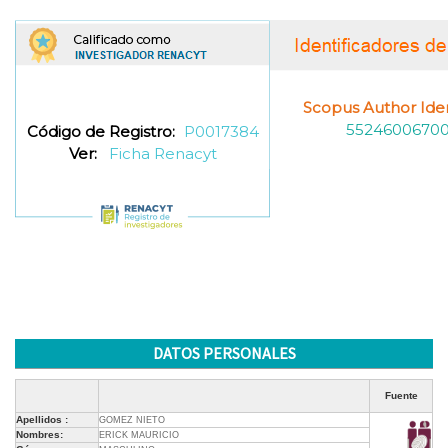
Scopus Author Ident
5524600670
Código de Registro:
P0017384
Ver:
Ficha Renacyt
DATOS PERSONALES
Fuente
Apellidos :
GOMEZ NIETO
Nombres:
ERICK MAURICIO