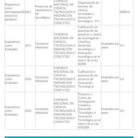
CONSEJO
Organización de
Experiencia
NACIONAL DE
Proyectos de
eventos de
como
CIENCIA,
transferencia
ciencia,
formulador(sólo
2017
TECNOLOGIA E
64950.0
de
tecnología e
proyectos
INNOVACION
tecnológica
innovación
ganados)
TECNOLOGICA -
tecnológica  CTI
CONCYTEC
Calificación y/o
autorización de
CONSEJO
proyecto o centro
NACIONAL DE
de investigación
Experiencia
CIENCIA,
científica,
Incentivos
Evaluador por
como
2017
TECNOLOGIA E
desarrollo
0.0
tributarios
pares
Evaluador
INNOVACION
tecnológico e
TECNOLOGICA -
innovación
CONCYTEC
tecnológica en el
marco de la ley
30309
CONSEJO
NACIONAL DE
Calificación y
Experiencia
CIENCIA,
autorización de
Incentivos
Evaluador por
como
2019
TECNOLOGIA E
proyecto de
0.0
tributarios
pares
Evaluador
INNOVACION
Innovación
TECNOLOGICA -
Tecnologíca
CONCYTEC
Proyecto o
Centro de
CONSEJO
Investigación
NACIONAL DE
Científica,
Experiencia
CIENCIA,
Incentivos
Desarrollo
Evaluador por
como
2023
TECNOLOGIA E
0.0
tributarios
Tecnológico e
pares
Evaluador
INNOVACION
Innovación
TECNOLOGICA -
Tecnológica en el
CONCYTEC
marco de la Ley
Nº30309