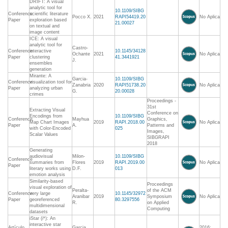
DRIFT: A visual
analytic tool for
10.1109/SIBG
Conference
scientific literature
Pocco X.
2021
RAPI54419.20
No Aplica
Paper
exploration based
21.00027
on textual and
image content
ICE: A visual
analytic tool for
Castro-
Conference
interactive
10.1145/34128
Ochante
2021
No Aplica
Paper
clustering
41.3441921
J.
ensembles
generation
Mirante: A
Garcia-
10.1109/SIBG
Conference
visualization tool for
Zanabria
2020
RAPI51738.20
No Aplica
Paper
analyzing urban
G.
20.00028
crimes
Proceedings -
31st
Extracting Visual
Conference on
Encodings from
10.1109/SIBG
Conference
Mayhua
Graphics,
Map Chart Images
2019
RAPI.2018.00
No Aplica
Paper
A.
Patterns and
with Color-Encoded
025
Images,
Scalar Values
SIBGRAPI
2018
Generating
audiovisual
Milon-
10.1109/SIBG
Conference
summaries from
Flores
2019
RAPI.2019.00
No Aplica
Paper
literary works using
D.F.
013
emotion analysis
Similarity-based
Proceedings
visual exploration of
Peralta-
of the ACM
Conference
very large
10.1145/32972
Aranibar
2019
Symposium
No Aplica
Paper
georeferenced
80.3297556
R.
on Applied
multidimensional
Computing
datasets
iStar (i*): An
interactive star
Artículo
Garcia
2016: