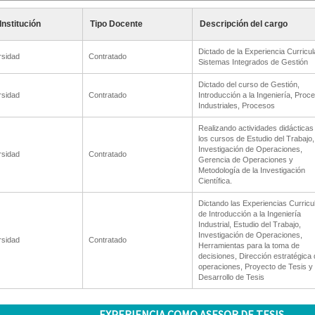
Institución
Tipo Docente
Descripción del cargo
Dictado de la Experiencia Curricul
rsidad
Contratado
Sistemas Integrados de Gestión
Dictado del curso de Gestión,
rsidad
Contratado
Introducción a la Ingeniería, Proc
Industriales, Procesos
Realizando actividades didácticas
los cursos de Estudio del Trabajo,
Investigación de Operaciones,
rsidad
Contratado
Gerencia de Operaciones y
Metodología de la Investigación
Científica.
Dictando las Experiencias Curricu
de Introducción a la Ingeniería
Industrial, Estudio del Trabajo,
Investigación de Operaciones,
rsidad
Contratado
Herramientas para la toma de
decisiones, Dirección estratégica 
operaciones, Proyecto de Tesis y
Desarrollo de Tesis
EXPERIENCIA COMO ASESOR DE TESIS