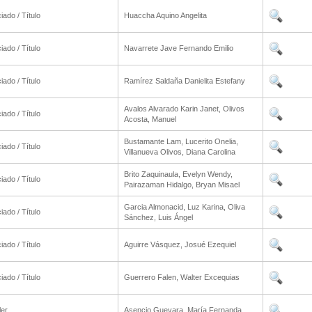
iado / Título
Huaccha Aquino Angelita
iado / Título
Navarrete Jave Fernando Emilio
iado / Título
Ramírez Saldaña Danielita Estefany
Avalos Alvarado Karin Janet, Olivos
iado / Título
Acosta, Manuel
Bustamante Lam, Lucerito Onelia,
iado / Título
Villanueva Olivos, Diana Carolina
Brito Zaquinaula, Evelyn Wendy,
iado / Título
Pairazaman Hidalgo, Bryan Misael
Garcia Almonacid, Luz Karina, Oliva
iado / Título
Sánchez, Luis Ángel
iado / Título
Aguirre Vásquez, Josué Ezequiel
iado / Título
Guerrero Falen, Walter Excequias
ler
Asencio Guevara, María Fernanda