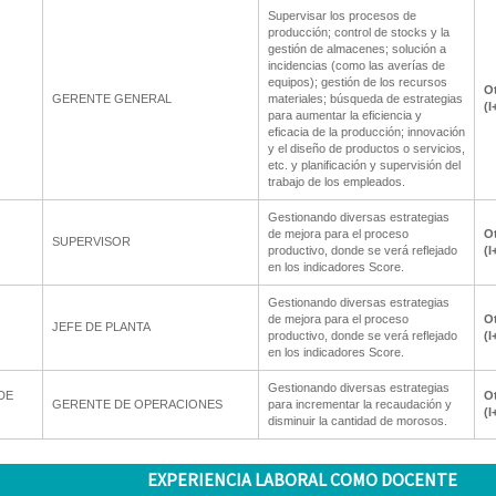
Supervisar los procesos de
producción; control de stocks y la
gestión de almacenes; solución a
incidencias (como las averías de
equipos); gestión de los recursos
Ot
GERENTE GENERAL
materiales; búsqueda de estrategias
(I
para aumentar la eficiencia y
eficacia de la producción; innovación
y el diseño de productos o servicios,
etc. y planificación y supervisión del
trabajo de los empleados.
Gestionando diversas estrategias
de mejora para el proceso
Ot
SUPERVISOR
productivo, donde se verá reflejado
(I
en los indicadores Score.
Gestionando diversas estrategias
de mejora para el proceso
Ot
JEFE DE PLANTA
productivo, donde se verá reflejado
(I
en los indicadores Score.
Gestionando diversas estrategias
DE
Ot
GERENTE DE OPERACIONES
para incrementar la recaudación y
(I
disminuir la cantidad de morosos.
EXPERIENCIA LABORAL COMO DOCENTE