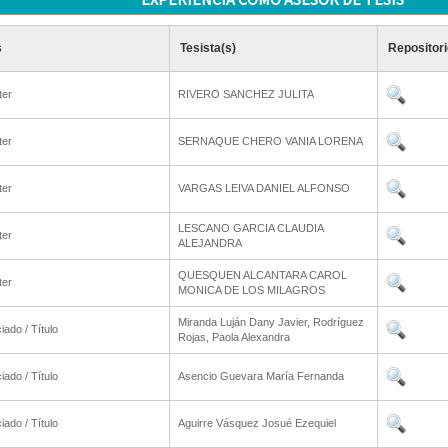
s
Tesista(s)
Repositori
ter
RIVERO SANCHEZ JULITA
ter
SERNAQUE CHERO VANIA LORENA
ter
VARGAS LEIVA DANIEL ALFONSO
LESCANO GARCIA CLAUDIA
ter
ALEJANDRA
QUESQUEN ALCANTARA CAROL
ter
MONICA DE LOS MILAGROS
Miranda Luján Dany Javier, Rodríguez
iado / Título
Rojas, Paola Alexandra
iado / Título
Asencio Guevara María Fernanda
iado / Título
Aguirre Vásquez Josué Ezequiel