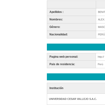
Apellidos :
BENI
Nombres:
ALEX
Género:
MASC
Nacionalidad:
PERÚ
Pagina web personal:
http://
Pais de residencia:
Perú
Institución
UNIVERSIDAD CESAR VALLEJO S.A.C.