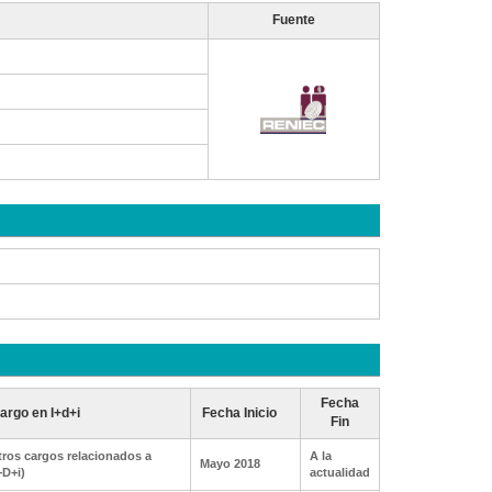
Fuente
Fecha
argo en I+d+i
Fecha Inicio
Fin
ros cargos relacionados a
A la
Mayo 2018
+D+i)
actualidad