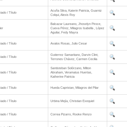
Acuña Silva, Katerin Patricia, Guarniz
iado / Título
Colqui, Alexis Roy
Balcazar Laureano, Jhoselyn Piroce,
ler
Cueva Pérez, Milagros Isabella , López
Aguilar, Fedy Mayra
iado / Título
Avalos Rosas, Julio Cesar
Gutierrez Samaritano, Darvin Clint,
iado / Título
Terrones Chávez, Carmen Cecilia
Santisteban Solórzano, Milton
iado / Título
Abraham, Veramatus Huertas,
Katherine Patricia
iado / Título
Hueda Capristan, Milagros del Pilar
iado / Título
Urbina Mejía, Christian Exequiel
iado / Título
Correa Pizarro, Rooke Renzo