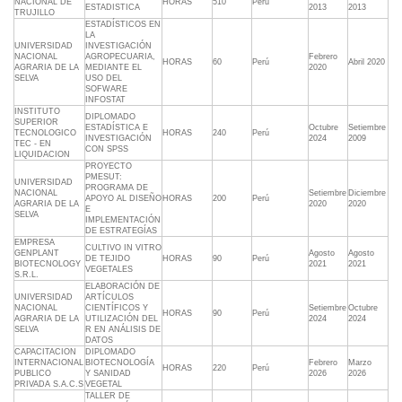
NACIONAL DE
HORAS
510
Perú
ESTADISTICA
2013
2013
TRUJILLO
ESTADÍSTICOS EN
LA
UNIVERSIDAD
INVESTIGACIÓN
NACIONAL
AGROPECUARIA,
Febrero
HORAS
60
Perú
Abril 2020
AGRARIA DE LA
MEDIANTE EL
2020
SELVA
USO DEL
SOFWARE
INFOSTAT
INSTITUTO
DIPLOMADO
SUPERIOR
ESTADÍSTICA E
Octubre
Setiembre
TECNOLOGICO
HORAS
240
Perú
INVESTIGACIÓN
2024
2009
TEC - EN
CON SPSS
LIQUIDACION
PROYECTO
PMESUT:
UNIVERSIDAD
PROGRAMA DE
NACIONAL
Setiembre
Diciembre
APOYO AL DISEÑO
HORAS
200
Perú
AGRARIA DE LA
2020
2020
E
SELVA
IMPLEMENTACIÓN
DE ESTRATEGÍAS
EMPRESA
CULTIVO IN VITRO
GENPLANT
Agosto
Agosto
DE TEJIDO
HORAS
90
Perú
BIOTECNOLOGY
2021
2021
VEGETALES
S.R.L.
ELABORACIÓN DE
UNIVERSIDAD
ARTÍCULOS
NACIONAL
CIENTÍFICOS Y
Setiembre
Octubre
HORAS
90
Perú
AGRARIA DE LA
UTILIZACIÓN DEL
2024
2024
SELVA
R EN ANÁLISIS DE
DATOS
CAPACITACION
DIPLOMADO
INTERNACIONAL
BIOTECNOLOGÍA
Febrero
Marzo
HORAS
220
Perú
PUBLICO
Y SANIDAD
2026
2026
PRIVADA S.A.C.S
VEGETAL
TALLER DE