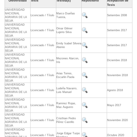
Universidad
Tesis
Tesista(s)
Repositorio
Aceptación de
Tesis
UNIVERSIDAD
NACIONAL
Marco Dueñas
Licenciado / Título
Setiembre 2008
AGRARIA DE LA
Tuesta,
SELVA
UNIVERSIDAD
NACIONAL
Omar Gilmer
Licenciado / Título
Setiembre 2017
AGRARIA DE LA
Lujerio Silva
SELVA
UNIVERSIDAD
NACIONAL
Emily Isabel Silvera
Licenciado / Título
Setiembre 2017
AGRARIA DE LA
Abenio
SELVA
UNIVERSIDAD
NACIONAL
Mezones Alarcon,
Licenciado / Título
Diciembre 2018
AGRARIA DE LA
Iris
SELVA
UNIVERSIDAD
NACIONAL
Arias Torres,
Licenciado / Título
Noviembre 2018
AGRARIA DE LA
Escarlin Paola
SELVA
UNIVERSIDAD
NACIONAL
Ludeña Navarro,
Licenciado / Título
Agosto 2018
AGRARIA DE LA
Luis Manuel
SELVA
UNIVERSIDAD
NACIONAL
Ramirez Rojas,
Licenciado / Título
Mayo 2017
AGRARIA DE LA
Max Augusto
SELVA
UNIVERSIDAD
NACIONAL
Cristhian Pedro
Licenciado / Título
Noviembre 2020
AGRARIA DE LA
Pérez Castillo
SELVA
UNIVERSIDAD
NACIONAL
Jorge Edgar Turpo
Licenciado / Título
Octubre 2020