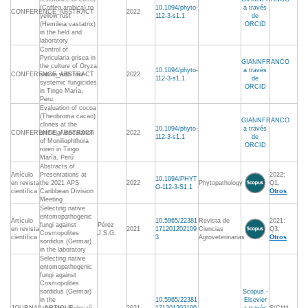
(Coffea arabica) to
10.1094/phyto-
a través
CONFERENCE_ABSTRACT
2022
yellow rust
112-3-s1.1
de
(Hemileia vastatrix)
ORCID
in the field and
laboratory
Control of
Pyricularia grisea in
GIANNFRANCO
the culture of Oryza
10.1094/phyto-
a través
CONFERENCE_ABSTRACT
sativa with four
2022
112-3-s1.1
de
systemic fungicides
ORCID
in Tingo María,
Peru
Evaluation of cocoa
(Theobroma cacao)
GIANNFRANCO
clones at the
10.1094/phyto-
a través
CONFERENCE_ABSTRACT
artificial inoculation
2022
112-3-s1.1
de
of Moniliophthora
ORCID
roreri in Tingo
María, Perú
Abstracts of
Artículo
Presentations at
2022:
10.1094/PHYT
en revista
the 2021 APS
2022
Phytopathology
Q1,
O-112-3-S1.1
científica
Caribbean Division
Otros
Meeting
Selecting native
entomopathogenic
Artículo
10.5965/22381
Revista de
2021:
fungi against
Pérez
en revista
2021
171201202109
Ciencias
Q3,
Cosmopolites
J.S.G.
científica
3
Agroveterinarias
Otros
sordidus (Germar)
in the laboratory
Selecting native
entomopathogenic
fungi against
Cosmopolites
sordidus (Germar)
Scopus -
in the
10.5965/22381
Elsevier