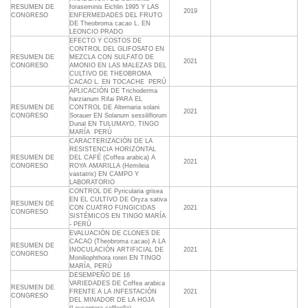
RESUMEN DE
foraseminis Eichlin 1995 Y LAS
2019
CONGRESO
ENFERMEDADES DEL FRUTO
DE Theobroma cacao L. EN
LEONCIO PRADO
EFECTO Y COSTOS DE
CONTROL DEL GLIFOSATO EN
RESUMEN DE
MEZCLA CON SULFATO DE
2021
CONGRESO
AMONIO EN LAS MALEZAS DEL
CULTIVO DE THEOBROMA
CACAO L. EN TOCACHE  PERÚ
APLICACIÓN DE Trichoderma
harzianum Rifai PARA EL
RESUMEN DE
CONTROL DE Alternaria solani
2021
CONGRESO
Sorauer EN Solanum sessiliflorum
Dunal EN TULUMAYO, TINGO
MARÍA  PERÚ
CARACTERIZACIÓN DE LA
RESISTENCIA HORIZONTAL
RESUMEN DE
DEL CAFÉ (Coffea arabica) A
2021
CONGRESO
ROYA AMARILLA (Hemileia
vastatrix) EN CAMPO Y
LABORATORIO
CONTROL DE Pyricularia grisea
EN EL CULTIVO DE Oryza sativa
RESUMEN DE
CON CUATRO FUNGICIDAS
2021
CONGRESO
SISTÉMICOS EN TINGO MARÍA
- PERÚ
EVALUACIÓN DE CLONES DE
CACAO (Theobroma cacao) A LA
RESUMEN DE
INOCULACIÓN ARTIFICIAL DE
2021
CONGRESO
Moniliophthora roreri EN TINGO
MARÍA, PERÚ
DESEMPEÑO DE 16
VARIEDADES DE Coffea arabica
RESUMEN DE
FRENTE A LA INFESTACIÓN
2021
CONGRESO
DEL MINADOR DE LA HOJA