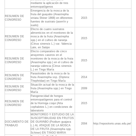
mediante la aplicación de tres
entomopatógenos
Emergencia de la mosca de la
fruta del guayabo (Anastrepha
RESUMEN DE
striata Shiner 1868) en diferentes
2015
CONGRESO
fuentes de sustrato (aserrín y
suelo)
Efecto de cuatro sustratos
alimenticios en el monitoreo de la
RESUMEN DE
mosca de la fruta (Anastrepha
2015
CONGRESO
spp.) en el cultivo de naranja
(Citrus sinensis L.) var. Valencia
Late, en Satipo
Efecto comparativo de cinco
atrayentes caseros en el
RESUMEN DE
monitoreo de la mosca de la fruta
2015
CONGRESO
(Anastrepha spp.) en el cultivo de
naranja valencia (Citrus sinensis
L.) en Tingo María
Parasitoides de la mosca de la
RESUMEN DE
fruta Anastrepha ssp. (Diptera:
2014
CONGRESO
Thephridae) en Tingo María
Situación actual de la mosca de la
RESUMEN DE
fruta (Anastrepha spp.) en Tingo
2009
CONGRESO
María
Patogenecidad de hongos
entomopatógenos para el control
RESUMEN DE
de la Hormiga coqui (Atta
2015
CONGRESO
cephalotes L.) en condiciones de
laboratorio
MONITOREO Y ESTUDIO DE LA
SUSCEPTIBILIDAD EN FRUTOS
DOCUMENTO DE
DE GUAYABO (Psidium guajava
2004
http://repositorio.unas.edu.pe/
TRABAJO
L.) AL ATAQUE DE LA MOSCA
DE LA FRUTA (Anastrepha spp.
Schiner) EN TINGO MARIA