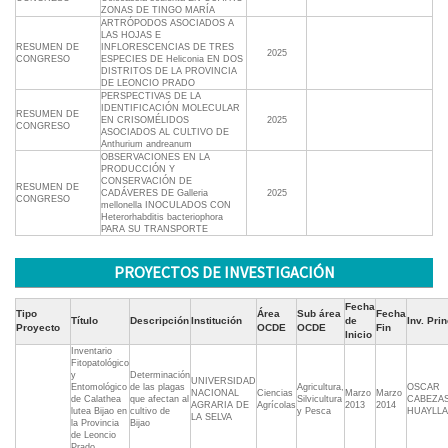
ZONAS DE TINGO MARÍA
ARTRÓPODOS ASOCIADOS A
LAS HOJAS E
RESUMEN DE
INFLORESCENCIAS DE TRES
2025
CONGRESO
ESPECIES DE Heliconia EN DOS
DISTRITOS DE LA PROVINCIA
DE LEONCIO PRADO
PERSPECTIVAS DE LA
IDENTIFICACIÓN MOLECULAR
RESUMEN DE
EN CRISOMÉLIDOS
2025
CONGRESO
ASOCIADOS AL CULTIVO DE
Anthurium andreanum
OBSERVACIONES EN LA
PRODUCCIÓN Y
CONSERVACIÓN DE
RESUMEN DE
CADÁVERES DE Galleria
2025
CONGRESO
mellonella INOCULADOS CON
Heterorhabditis bacteriophora
PARA SU TRANSPORTE
PROYECTOS DE INVESTIGACIÓN
Fecha
Tipo
Área
Sub área
Fecha
Título
Descripción
Institución
de
Inv. Pri
Proyecto
OCDE
OCDE
Fin
Inicio
Inventario
Fitopatológico
y
Determinación
UNIVERSIDAD
Entomológico
de las plagas
Agricultura,
OSCAR
NACIONAL
Ciencias
Marzo
Marzo
de Calathea
que afectan al
Silvicultura
CABEZA
AGRARIA DE
Agrícolas
2013
2014
lutea Bijao en
cultivo de
y Pesca
HUAYLL
LA SELVA
la Provincia
Bijao
de Leoncio
Prado