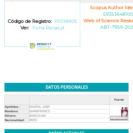
Scopus Author Ident
59353648100
Web of Science Resea
Código de Registro:
P0018905
ABT-7959-202
Ver:
Ficha Renacyt
DATOS PERSONALES
Fuente
Apellidos :
EGOÁVIL JUMP
Nombres:
GIANNFRANCO
Género:
MASCULINO
Nacionalidad:
PERÚ