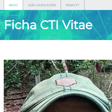
INICIO
GUÍA CALIFICACIÓN
RENACYT
Ficha CTI Vitae