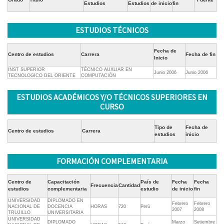
Estudios
Estudios
de inicio
fin
ESTUDIOS TÉCNICOS
Fecha de
Centro de estudios
Carrera
Fecha de fin
Inicio
INST SUPERIOR
TÉCNICO AUXLIAR EN
Junio 2006
Junio 2006
TECNOLOGICO DEL ORIENTE
COMPUTACIÓN
ESTUDIOS ACADÉMICOS Y/O TÉCNICOS SUPERIORES EN
CURSO
Tipo de
Fecha de
Centro de estudios
Carrera
estudios
inicio
FORMACIÓN COMPLEMENTARIA
Centro de
Capacitación
País de
Fecha
Fecha
Frecuencia
Cantidad
estudios
complementaria
estudio
de inicio
fin
UNIVERSIDAD
DIPLOMADO EN
Febrero
Febrero
NACIONAL DE
DOCENCIA
HORAS
720
Perú
2007
2008
TRUJILLO
UNIVERSITARIA
UNIVERSIDAD
DIPLOMADO
Marzo
Setiembre