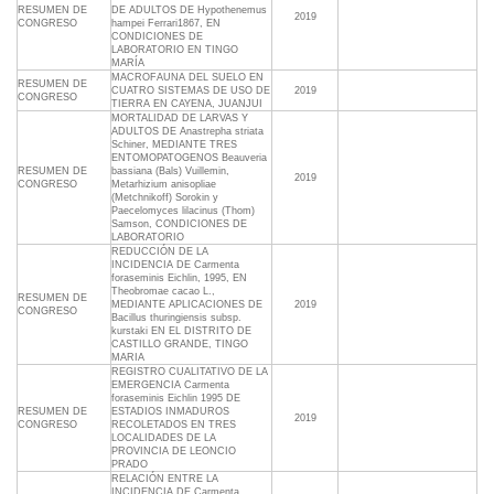
RESUMEN DE
DE ADULTOS DE Hypothenemus
2019
CONGRESO
hampei Ferrari1867, EN
CONDICIONES DE
LABORATORIO EN TINGO
MARÍA
MACROFAUNA DEL SUELO EN
RESUMEN DE
CUATRO SISTEMAS DE USO DE
2019
CONGRESO
TIERRA EN CAYENA, JUANJUI
MORTALIDAD DE LARVAS Y
ADULTOS DE Anastrepha striata
Schiner, MEDIANTE TRES
ENTOMOPATOGENOS Beauveria
RESUMEN DE
bassiana (Bals) Vuillemin,
2019
CONGRESO
Metarhizium anisopliae
(Metchnikoff) Sorokin y
Paecelomyces lilacinus (Thom)
Samson, CONDICIONES DE
LABORATORIO
REDUCCIÓN DE LA
INCIDENCIA DE Carmenta
foraseminis Eichlin, 1995, EN
Theobromae cacao L.,
RESUMEN DE
MEDIANTE APLICACIONES DE
2019
CONGRESO
Bacillus thuringiensis subsp.
kurstaki EN EL DISTRITO DE
CASTILLO GRANDE, TINGO
MARIA
REGISTRO CUALITATIVO DE LA
EMERGENCIA Carmenta
foraseminis Eichlin 1995 DE
RESUMEN DE
ESTADIOS INMADUROS
2019
CONGRESO
RECOLETADOS EN TRES
LOCALIDADES DE LA
PROVINCIA DE LEONCIO
PRADO
RELACIÓN ENTRE LA
INCIDENCIA DE Carmenta