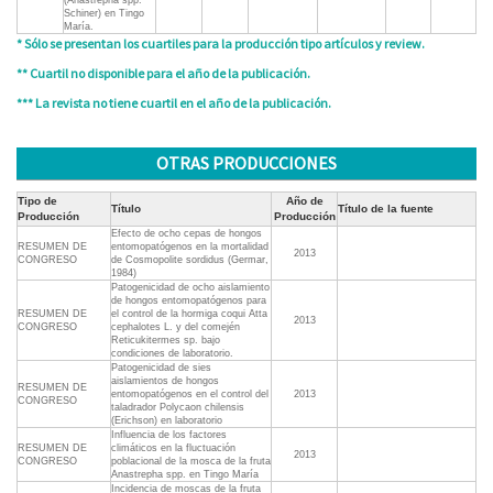
(Anastrepha spp.
Schiner) en Tingo
María.
* Sólo se presentan los cuartiles para la producción tipo artículos y review.
** Cuartil no disponible para el año de la publicación.
*** La revista no tiene cuartil en el año de la publicación.
OTRAS PRODUCCIONES
Tipo de
Año de
Título
Título de la fuente
Producción
Producción
Efecto de ocho cepas de hongos
RESUMEN DE
entomopatógenos en la mortalidad
2013
CONGRESO
de Cosmopolite sordidus (Germar,
1984)
Patogenicidad de ocho aislamiento
de hongos entomopatógenos para
RESUMEN DE
el control de la hormiga coqui Atta
2013
CONGRESO
cephalotes L. y del comején
Reticukitermes sp. bajo
condiciones de laboratorio.
Patogenicidad de sies
aislamientos de hongos
RESUMEN DE
entomopatógenos en el control del
2013
CONGRESO
taladrador Polycaon chilensis
(Erichson) en laboratorio
Influencia de los factores
RESUMEN DE
climáticos en la fluctuación
2013
CONGRESO
poblacional de la mosca de la fruta
Anastrepha spp. en Tingo María
Incidencia de moscas de la fruta