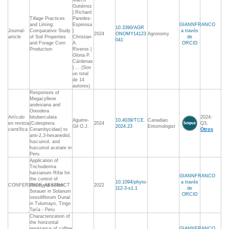
Marco
Gutiérrez
| Richard
Tillage Practices
Paredes-
and Liming:
Espinosa
GIANNFRANCO
10.3390/AGR
Journal-
Comparative Study
|
a través
2024
ONOMY14123
Agronomy
article
of Soil Properties
Christian
de
041
and Forage Corn
A.
ORCID
Production
Riveros |
Gloria P.
Cárdenas
| ... (Son
un total
de 14
autores)
Responses of
Megacyllene
andesiana and
Oreodera
Artículo
bituberculata
2024:
Aguirre-
10.4039/TCE.
Canadian
en revista
(Coleoptera:
2024
Q3,
Gil O.J.
2024.23
Entomologist
científica
Cerambycidae) to
Otros
anti-2,3-hexanediol,
fuscumol, and
fuscumol acetate in
Peru
Application of
Trichoderma
harzianum Rifai for
GIANNFRANCO
the control of
10.1094/phyto-
a través
CONFERENCE_ABSTRACT
Alternaria solani
2022
112-3-s1.1
de
Sorauer in Solanum
ORCID
sessiliflorum Dunal
in Tulumayo, Tingo
Taría - Peru
Characterization of
the horizontal
resistance of coffee
GIANNFRANCO