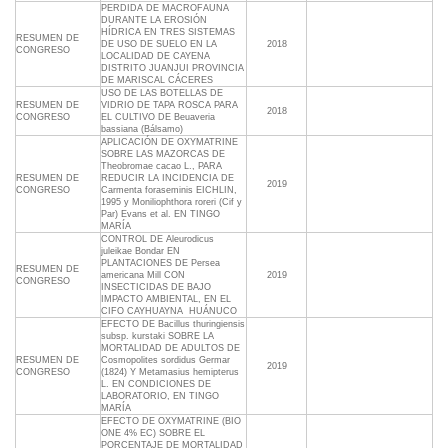
PERDIDA DE MACROFAUNA
DURANTE LA EROSIÓN
HÍDRICA EN TRES SISTEMAS
RESUMEN DE
DE USO DE SUELO EN LA
2018
CONGRESO
LOCALIDAD DE CAYENA
DISTRITO JUANJUI PROVINCIA
DE MARISCAL CÁCERES
USO DE LAS BOTELLAS DE
RESUMEN DE
VIDRIO DE TAPA ROSCA PARA
2018
CONGRESO
EL CULTIVO DE Beuaveria
bassiana (Bálsamo)
APLICACIÓN DE OXYMATRINE
SOBRE LAS MAZORCAS DE
Theobromae cacao L., PARA
RESUMEN DE
REDUCIR LA INCIDENCIA DE
2019
CONGRESO
Carmenta foraseminis EICHLIN,
1995 y Moniliophthora roreri (Cif y
Par) Evans et al. EN TINGO
MARÍA
CONTROL DE Aleurodicus
juleikae Bondar EN
PLANTACIONES DE Persea
RESUMEN DE
americana Mill CON
2019
CONGRESO
INSECTICIDAS DE BAJO
IMPACTO AMBIENTAL, EN EL
CIFO CAYHUAYNA  HUÁNUCO
EFECTO DE Bacillus thuringiensis
subsp. kurstaki SOBRE LA
MORTALIDAD DE ADULTOS DE
RESUMEN DE
Cosmopolites sordidus Germar
2019
CONGRESO
(1824) Y Metamasius hemipterus
L. EN CONDICIONES DE
LABORATORIO, EN TINGO
MARÍA
EFECTO DE OXYMATRINE (BIO
ONE 4% EC) SOBRE EL
PORCENTAJE DE MORTALIDAD