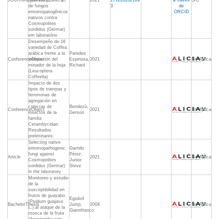
JOURNAL_ARTICLE
laboratory,Selecąõ
2021
171201202109
a través
S/C***
de fungos
3
de
entomopatogênicos
ORCID
nativos contra
Cosmopolites
sordidus (Germar)
em laboratório
Desempeño de 16
variedad de Coffea
arabica frente a la
Paredes
ConferenceObject
infestación del
Espinosa,
2021
No Aplica
minador de la hoja
Richard
(Leucoptera
Coffeella)
Impacto de dos
tipos de trampas y
feromonas de
agregación en
colectas de
Bendezú,
ConferenceObject
2021
No Aplica
insectos de la
Gerson
familia
Cerambycidae:
Resultados
preliminares.
Selecting native
entomopathogenic
Garrido
fungi against
Pérez,
Article
2021
No Aplica
Cosmopolites
Junior
sordidus (Germar)
Steve
in the laboratory
Monitoreo y estudio
de la
susceptibilidad en
frutos de guayabo
Egoávil
(Psidium guajava
BachelorThesis
Jump,
2004
No Aplica
L.) al ataque de la
Giannfranco
mosca de la fruta