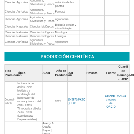
Agricultura,
Ciencias Agrícolas
nutrición de las
Silvicultura y Pesca
plantas
Agricultura,
Ciencias Agrícolas
Forestal
Silvicultura y Pesca
Agricultura,
Ciencias Agrícolas
Agronomía
Silvicultura y Pesca
Biología celular y
Ciencias Naturales
Ciencias biológicas
microbiología
Ciencias Naturales
Ciencias biológicas
Micología
Ciencias Naturales
Ciencias biológicas
Ecología
Agricultura,
Ciencias Agrícolas
Agricultura
Silvicultura y Pesca
PRODUCCIÓN CIENTÍFICA
Cuartil
Tipo
Año de
de
Título
Autor
DOI
Revista
Fuente
Producción
Producción
ScimagoJR
o JCR*
Incidencia de
daños, ciclo
biológico y
morfologĺa del
GIANNFRANCO
barrenador de
Journal-
10.58719/K2Q
a través
ramas y tronco del
2025
article
QEF86
de
camu camu
ORCID
Timocratica albella
Zeller, 1839
(Lepidoptera:
Depressariidae)
Jimmy A.
Ocaña-
Reyes |