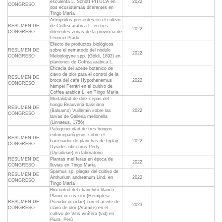
esculenta L. Schott PITUCA en
2022
CONGRESO
dos ecosistemas diferentes en
Tingo María
Artrópodos presentes en el cultivo
RESUMEN DE
de Coffea arabica L. en tres
2022
CONGRESO
diferentes zonas de la provincia de
Leoncio Prado
Efecto de productos biológicos
RESUMEN DE
sobre el nematodo del nódulo
2022
CONGRESO
Meloidogyne spp. (Göldi, 1892) en
plantones de Coffea arabica L.
Eficacia del aceite botanico de
clavo de olor para el control de la
RESUMEN DE
broca del café Hypothenemus
2022
CONGRESO
hampei Ferrari en el cultivo de
Coffea arabica L. en Tingo María
Mortalidad de diez cepas del
hongo Beauveria bassiana
RESUMEN DE
(Balsamo) Vuillemin sobre las
2022
CONGRESO
larvas de Galleria mellonella
(Linnaeus, 1756)
Patogenecidad de tres hongos
entomopatógenos sobre el
RESUMEN DE
barrenador de planchas de triplay
2022
CONGRESO
Dysides obscurus Perty
(Dysidinae) en laboratorio
RESUMEN DE
Plantas melíferas en época de
2022
CONGRESO
lluvias en Tingo María
Sparnus sp. plagas del cultivo de
RESUMEN DE
Anthurium andreanum Lind. en
2022
CONGRESO
Tingo María
Biocontrol del chanchito blanco
Planococcus citri (Hemiptera:
RESUMEN DE
Pseudococcidae) con el aceite de
2023
CONGRESO
clavo de olor (Aramite) en el
cultivo de Vitis vinífera (vid) en
Piura, Perú