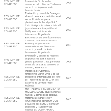
RESUMEN DE
foraseminis Eichlin en las
2017
CONGRESO
mazorcas del cultivo de Thebroma
cacao L. en la provincia de
Leoncio Prado
Evaluación y control de Strategus
RESUMEN DE
aloeus L. en campo definitivo en el
2017
CONGRESO
sector III de la empresa
plantaciones de Pucallpa S.A.C.
Ciclo biológico de la broca del café
RESUMEN DE
(Hypothenemus hampei Ferrari
2018
CONGRESO
1867), en condiciones de
Laboratorio, Tingo María
Efecto del aceite de sésamo sobre
Carmenta foraseminis (Busck)
RESUMEN DE
Eichlin) y diagnostico de
2018
CONGRESO
enfermedades en Theobroma
cacao L., caserío de Bella
Durmiente - Tingo María
Evaluación y control de roedores
en plantas de palma aceitera
RESUMEN DE
(Elaeis guineensis Jacq.) menores
2018
CONGRESO
de un año en campo definitivo en
Shanusi, Yurimaguas
Incidencia de Carmenta
foraseminis Eichlin 1995 y de las
RESUMEN DE
principales enfermedades del fruto
2018
CONGRESO
de Theobromae cacao L. en tres
caseríos de Leoncio Prado,
Huánuco
MORTALIDAD Y CUBRIMIENTO
MICELIAL SOBRE Hypothenemus
hampei, Cosmopolites sordidus,
RESUMEN DE
Metamasius hemipterus y
2018
CONGRESO
Rhynchophorus palmarum CON
Beuvaeria bassiana, Metarhizium
anisopliae y Paecilomyces
lilacinus EN LABORATORIO