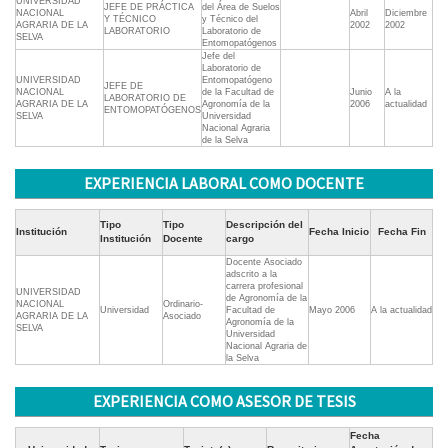
UNIVERSIDAD
JEFE DE PRÁCTICA
del Área de Suelos
NACIONAL
Abril
Diciembre
Y TÉCNICO
y Técnico del
AGRARIA DE LA
2002
2002
LABORATORIO
Laboratorio de
SELVA
Entomopatógenos
Jefe del
Laboratorio de
UNIVERSIDAD
Entomopatógeno
JEFE DE
NACIONAL
de la Facultad de
Junio
A la
LABORATORIO DE
AGRARIA DE LA
Agronomía de la
2006
actualidad
ENTOMOPATÓGENOS
SELVA
Universidad
Nacional Agraria
de la Selva
EXPERIENCIA LABORAL COMO DOCENTE
Tipo
Tipo
Descripción del
Institución
Fecha Inicio
Fecha Fin
Institución
Docente
cargo
Docente Asociado
adscrito a la
carrera profesional
UNIVERSIDAD
de Agronomía de la
NACIONAL
Ordinario-
Universidad
Facultad de
Mayo 2006
A la actualidad
AGRARIA DE LA
Asociado
Agronomía de la
SELVA
Universidad
Nacional Agraria de
la Selva
EXPERIENCIA COMO ASESOR DE TESIS
Fecha