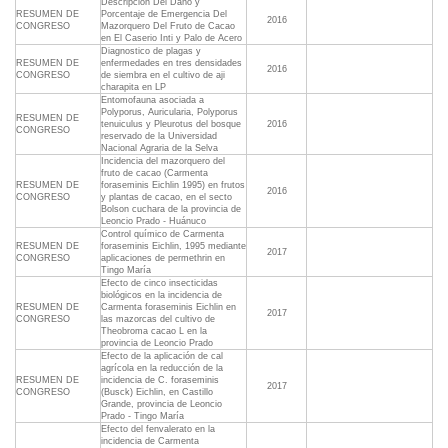
Descripción Del Daño y
RESUMEN DE
Porcentaje de Emergencia Del
2016
CONGRESO
Mazorquero Del Fruto de Cacao
en El Caserio Inti y Palo de Acero
Diagnostico de plagas y
RESUMEN DE
enfermedades en tres densidades
2016
CONGRESO
de siembra en el cultivo de aji
charapita en LP
Entomofauna asociada a
Polyporus, Auricularia, Polyporus
RESUMEN DE
tenuiculus y Pleurotus del bosque
2016
CONGRESO
reservado de la Universidad
Nacional Agraria de la Selva
Incidencia del mazorquero del
fruto de cacao (Carmenta
RESUMEN DE
foraseminis Eichlin 1995) en frutos
2016
CONGRESO
y plantas de cacao, en el secto
Bolson cuchara de la provincia de
Leoncio Prado - Huánuco
Control químico de Carmenta
RESUMEN DE
foraseminis Eichlin, 1995 mediante
2017
CONGRESO
aplicaciones de permethrin en
Tingo María
Efecto de cinco insecticidas
biológicos en la incidencia de
RESUMEN DE
Carmenta foraseminis Eichlin en
2017
CONGRESO
las mazorcas del cultivo de
Theobroma cacao L en la
provincia de Leoncio Prado
Efecto de la aplicación de cal
agrícola en la reducción de la
RESUMEN DE
incidencia de C. foraseminis
2017
CONGRESO
(Busck) Eichlin, en Castillo
Grande, provincia de Leoncio
Prado - Tingo María
Efecto del fenvalerato en la
incidencia de Carmenta