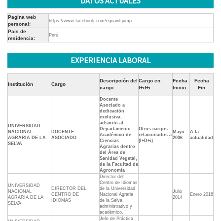
DATOS ACTUALES
Pagina web
https://www.facebook.com/egoavil.jump
personal:
Pais de
Perú
residencia:
EXPERIENCIA LABORAL
Descripción del
Cargo en
Fecha
Fecha
Institución
Cargo
cargo
I+d+i
Inicio
Fin
Docente
Asociado a
dedicación
exclusiva,
adscrito al
UNIVERSIDAD
Departamento
Otros cargos
NACIONAL
DOCENTE
Mayo
A la
Académico de
relacionados a
AGRARIA DE LA
ASOCIADO
2006
actualidad
Ciencias
(I+D+i)
SELVA
Agrarias dentro
del Área de
Sanidad Vegetal,
de la Facultad de
Agronomía
Director del
Centro de Idiomas
UNIVERSIDAD
DIRECTOR DEL
de la Universidad
NACIONAL
Julio
CENTRO DE
Nacional Agraria
Enero 2016
AGRARIA DE LA
2014
IDIOMAS
de la Selva,
SELVA
administrativo y
académico.
Jefe de Práctica