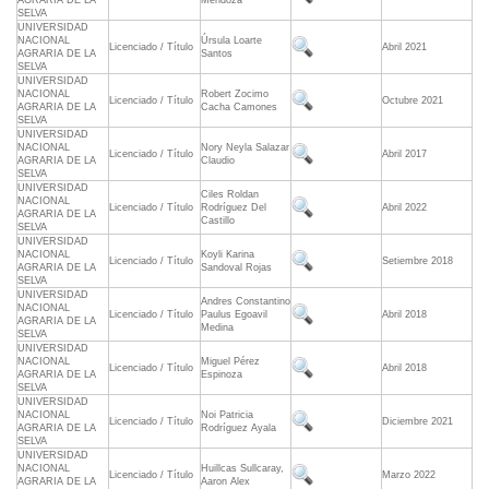
AGRARIA DE LA
Mendoza
SELVA
UNIVERSIDAD
NACIONAL
Úrsula Loarte
Licenciado / Título
Abril 2021
AGRARIA DE LA
Santos
SELVA
UNIVERSIDAD
NACIONAL
Robert Zocimo
Licenciado / Título
Octubre 2021
AGRARIA DE LA
Cacha Camones
SELVA
UNIVERSIDAD
NACIONAL
Nory Neyla Salazar
Licenciado / Título
Abril 2017
AGRARIA DE LA
Claudio
SELVA
UNIVERSIDAD
Ciles Roldan
NACIONAL
Licenciado / Título
Rodríguez Del
Abril 2022
AGRARIA DE LA
Castillo
SELVA
UNIVERSIDAD
NACIONAL
Koyli Karina
Licenciado / Título
Setiembre 2018
AGRARIA DE LA
Sandoval Rojas
SELVA
UNIVERSIDAD
Andres Constantino
NACIONAL
Licenciado / Título
Paulus Egoavil
Abril 2018
AGRARIA DE LA
Medina
SELVA
UNIVERSIDAD
NACIONAL
Miguel Pérez
Licenciado / Título
Abril 2018
AGRARIA DE LA
Espinoza
SELVA
UNIVERSIDAD
NACIONAL
Noi Patricia
Licenciado / Título
Diciembre 2021
AGRARIA DE LA
Rodríguez Ayala
SELVA
UNIVERSIDAD
NACIONAL
Huillcas Sullcaray,
Licenciado / Título
Marzo 2022
AGRARIA DE LA
Aaron Alex