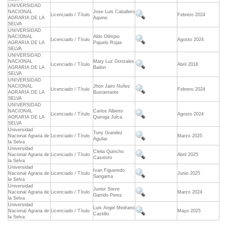
UNIVERSIDAD
NACIONAL
Jose Luis Caballero
Licenciado / Título
Febrero 2024
AGRARIA DE LA
Aquino
SELVA
UNIVERSIDAD
NACIONAL
Aldo Olimpio
Licenciado / Título
Agosto 2024
AGRARIA DE LA
Pajuelo Rojas
SELVA
UNIVERSIDAD
NACIONAL
Mary Luz Gonzales
Licenciado / Título
Abril 2018
AGRARIA DE LA
Bailon
SELVA
UNIVERSIDAD
NACIONAL
Jhon Jairo Nuñez
Licenciado / Título
Febrero 2024
AGRARIA DE LA
Bustamante
SELVA
UNIVERSIDAD
NACIONAL
Carlos Alberto
Licenciado / Título
Agosto 2024
AGRARIA DE LA
Quiroga Julca
SELVA
Universidad
Tony Grandez
Nacional Agraria de
Licenciado / Título
Marzo 2025
Aguilar
la Selva
Universidad
Clelia Quincho
Nacional Agraria de
Licenciado / Título
Abril 2025
Casimiro
la Selva
Universidad
Ivan Figueredo
Nacional Agraria de
Licenciado / Título
Junio 2025
Sangama
la Selva
Universidad
Junior Steve
Nacional Agraria de
Licenciado / Título
Marzo 2024
Garrido Perez
la Selva
Universidad
Luis Angel Medrano
Nacional Agraria de
Licenciado / Título
Mayo 2025
Castillo
la Selva