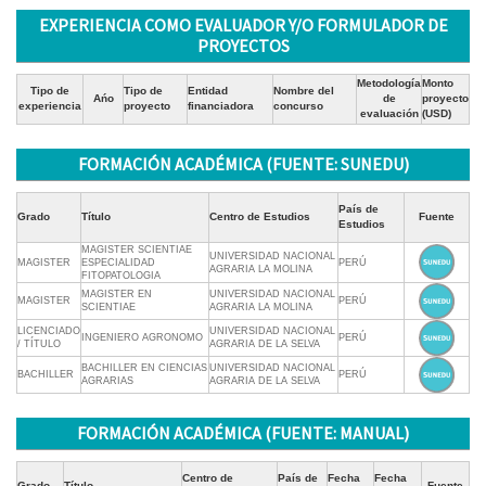
EXPERIENCIA COMO EVALUADOR Y/O FORMULADOR DE
PROYECTOS
Metodología
Monto
Tipo de
Tipo de
Entidad
Nombre del
Ańo
de
proyecto
experiencia
proyecto
financiadora
concurso
evaluación
(USD)
FORMACIÓN ACADÉMICA (FUENTE: SUNEDU)
País de
Grado
Título
Centro de Estudios
Fuente
Estudios
MAGISTER SCIENTIAE
UNIVERSIDAD NACIONAL
MAGISTER
ESPECIALIDAD
PERÚ
AGRARIA LA MOLINA
FITOPATOLOGIA
MAGISTER EN
UNIVERSIDAD NACIONAL
MAGISTER
PERÚ
SCIENTIAE
AGRARIA LA MOLINA
LICENCIADO
UNIVERSIDAD NACIONAL
INGENIERO AGRONOMO
PERÚ
/ TÍTULO
AGRARIA DE LA SELVA
BACHILLER EN CIENCIAS
UNIVERSIDAD NACIONAL
BACHILLER
PERÚ
AGRARIAS
AGRARIA DE LA SELVA
FORMACIÓN ACADÉMICA (FUENTE: MANUAL)
Centro de
País de
Fecha
Fecha
Grado
Título
Fuente