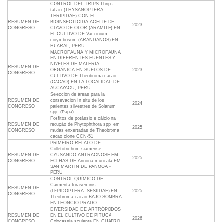
CONTROL DEL TRIPS Thrips
tabaci (THYSANOPTERA:
THRIPIDAE) CON EL
RESUMEN DE
BIOINSECTICIDA ACEITE DE
2023
CONGRESO
CLAVO DE OLOR (ARAMITE) EN
EL CULTIVO DE Vaccinium
corymbosum (ARANDANOS) EN
HUARAL, PERU
MACROFAUNA Y MICROFAUNA
EN DIFERENTES FUENTES Y
NIVELES DE MATERIA
RESUMEN DE
ORGÁNICA EN SUELOS DEL
2023
CONGRESO
CULTIVO DE Theobroma cacao
(CACAO) EN LA LOCALIDAD DE
AUCAYACU, PERÚ
Selección de áreas para la
RESUMEN DE
consevación In situ de los
2024
CONGRESO
parientes silvestres de Solanum
spp. (Papa)
Fosfitos de potássio e cálcio na
RESUMEN DE
redução de Phytophthora spp. em
2025
CONGRESO
mudas enxertadas de Theobroma
cacao clone CCN-51
PRIMEIRO RELATO DE
Colletotrichum siamense
RESUMEN DE
CAUSANDO ANTRACNOSE EM
2025
CONGRESO
FOLHAS DE Annona muricata EM
SAN MARTIN DE PANGOA -
PERU
CONTROL QUÍMICO DE
Carmenta foraseminis
RESUMEN DE
(LEPIDOPTERA: SESIIDAE) EN
2025
CONGRESO
Theobroma cacao BAJO SOMBRA
EN LEONCIO PRADO
DIVERSIDAD DE ARTRÓPODOS
RESUMEN DE
EN EL CULTIVO DE PITUCA
2026
CONGRESO
Colocassia sculenta EN CUATRO