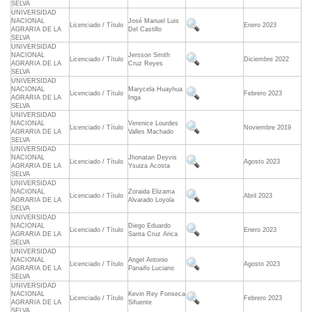
SELVA
UNIVERSIDAD
NACIONAL
José Manuel Luis
Licenciado / Título
Enero 2023
AGRARIA DE LA
Del Castillo
SELVA
UNIVERSIDAD
NACIONAL
Jersson Smith
Licenciado / Título
Diciembre 2022
AGRARIA DE LA
Cruz Reyes
SELVA
UNIVERSIDAD
NACIONAL
Marycela Huayhua
Licenciado / Título
Febrero 2023
AGRARIA DE LA
Inga
SELVA
UNIVERSIDAD
NACIONAL
Verenice Lourdes
Licenciado / Título
Noviembre 2019
AGRARIA DE LA
Valles Machado
SELVA
UNIVERSIDAD
NACIONAL
Jhonatan Deyvis
Licenciado / Título
Agosto 2023
AGRARIA DE LA
Ysuiza Acosta
SELVA
UNIVERSIDAD
NACIONAL
Zoraida Elizama
Licenciado / Título
Abril 2023
AGRARIA DE LA
Alvarado Loyola
SELVA
UNIVERSIDAD
NACIONAL
Diego Eduardo
Licenciado / Título
Enero 2023
AGRARIA DE LA
Santa Cruz Arica
SELVA
UNIVERSIDAD
NACIONAL
Angel Antonio
Licenciado / Título
Agosto 2023
AGRARIA DE LA
Panaifo Luciano
SELVA
UNIVERSIDAD
NACIONAL
Kevin Rey Fonseca
Licenciado / Título
Febrero 2023
AGRARIA DE LA
Sifuente
SELVA