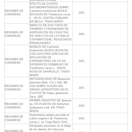
(Leucoptera coffeella)
EFECTO DE CUATRO
ENTOMOPATÓGENOS SOBRE
RESUMEN DE
Carmenta foraseminis BUSCK
2021
CONGRESO
(EICHLIN) EN Theobroma cacao
L., EN EL CENTRO POBLADO
DE BELLA  TINGO MARÍA
IMPACTO DE DOS TIPOS DE
TRAMPAS Y FEROMONAS DE
RESUMEN DE
AGREGACIÓN EN COLECTAS
2021
CONGRESO
DE INSECTOS DE LA FAMILIA
CERAMBYCIDAE: RESULTADOS
PREMILINARES
MANEJO DE Carmenta
foraseminis BUSCK (EICHLIN)
CON DOS FRECUENCIAS DE
APLICACIÓN DE
RESUMEN DE
CIPERMETRINA 250 CE EN
2021
CONGRESO
DIFERENTES SOMBRAJO DE
Theobroma cacao L., SANTA
ROSA DE SHAPAJILLA, TINGO
MARÍA
PATOGENICIDAD DE Beauveria
bassiana (Bals.-Criv.) Vuill. BB-
RESUMEN DE
2118 SOBRE PLAGAS DEL
2021
CONGRESO
ORDEN LEPIDOPTERA EN EL
CULTIVO DE Elaeis guineensis
Jacq. 1897
PRIMER REGISTRO DE Sparnus
RESUMEN DE
sp. EN PLANTAS DE Anthurium
2021
CONGRESO
andreanum Lind. EN TINGO
MARÍA
Araneofauna epígea asociada al
RESUMEN DE
cultivo orgánico de Theobroma
2021
CONGRESO
cacao L. en Tingo María -Perú
Artrópodos presentes en el follaje
de las plantas de Colocasia
RESUMEN DE