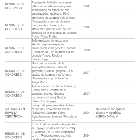
Anastrepha halladas en zapote
RESUMEN DE
(Matisia cordata) en tres pisos
2011
CONGRESO
altitudinales en época de alta
precipitación, Huánuco, Perú
Monitoreo de la mosca de la fruta
(Anastrepha spp.) empleando
RESUMEN DE
trampas de colores y dos
2011
CONGRESO
atrayentes alimenticios en tres
distritos de la provincia de Leoncio
Prado  Tingo María.
Enfermedades fúngicas que
afectan algunas especies
RESUMEN DE
ornamentales del genero Heliconia
2008
CONGRESO
(Heliconia sp.) en la provincia de
Leoncio Prado. Revista
Fitopatología
Monitoreo y estudio de la
susceptibilidad en frutos de
RESUMEN DE
guayabo (Psidium guajava L.) al
2007
CONGRESO
ataque de la mosca de la fruta
(Anastrepha spp. Schiner) en
Tingo María.
Aplicación de Fosfito de Potasio y
Calcio para el control de la
RESUMEN DE
pudrición blanda (Erwinia
2007
CONGRESO
carotovora (Jones) Dye) en
tubérculos de papa
Ensayo de patogenicidad de tres
ARTÍCULO EN
cepas de Beauveria bassiana
Revista de divulgación
REVISTA
(Bálsamo) Vuillemin sobre
2004
técnica y científica
CIENTÍFICA
Hypothenemus hampei (Ferrari) en
AGRONOMÍA, V...
laboratorio
Control del barrenador de planchas
de triplay Dysides obscurus Perty
(Dysidinae), la ... Atta cephalotes
RESUMEN DE
L. y ... Reticulitermes sp. bajo
2014
CONGRESO
condiciones de laboratorio