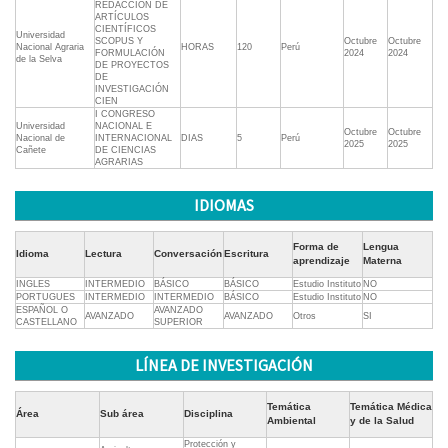
REDACCIÓN DE
ARTÍCULOS
CIENTÍFICOS
Universidad
SCOPUS Y
Octubre
Octubre
Nacional Agraria
HORAS
120
Perú
FORMULACIÓN
2024
2024
de la Selva
DE PROYECTOS
DE
INVESTIGACIÓN
CIEN
I CONGRESO
Universidad
NACIONAL E
Octubre
Octubre
Nacional de
INTERNACIONAL
DIAS
5
Perú
2025
2025
Cañete
DE CIENCIAS
AGRARIAS
IDIOMAS
Forma de
Lengua
Idioma
Lectura
Conversación
Escritura
aprendizaje
Materna
INGLES
INTERMEDIO
BÁSICO
BÁSICO
Estudio Instituto
NO
PORTUGUES
INTERMEDIO
INTERMEDIO
BÁSICO
Estudio Instituto
NO
ESPAÑOL O
AVANZADO
AVANZADO
AVANZADO
Otros
SI
CASTELLANO
SUPERIOR
LÍNEA DE INVESTIGACIÓN
Temática
Temática Médica
Área
Sub área
Disciplina
Ambiental
y de la Salud
Protección y