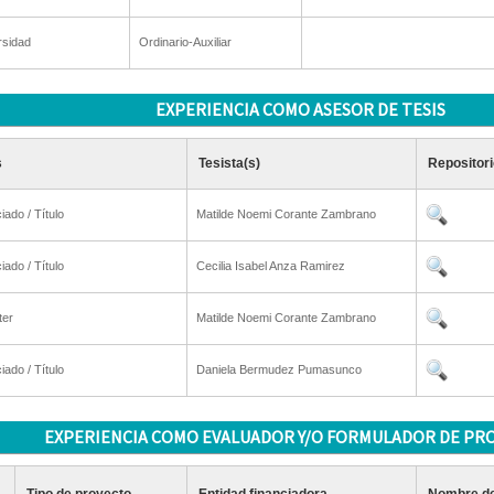
rsidad
Ordinario-Auxiliar
EXPERIENCIA COMO ASESOR DE TESIS
s
Tesista(s)
Repositori
iado / Título
Matilde Noemi Corante Zambrano
iado / Título
Cecilia Isabel Anza Ramirez
ter
Matilde Noemi Corante Zambrano
iado / Título
Daniela Bermudez Pumasunco
EXPERIENCIA COMO EVALUADOR Y/O FORMULADOR DE PR