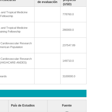
l concurso
proyecto
de evaluación
(USD)
h and Tropical Medicine
778760.0
 Fellowship
h and Tropical Medicine
280000.0
ining Fellowship
e Cardiovascular Research
237547.89
American Population
e Cardiovascular Research
149710.0
es (HIGHCARE-ANDES)
wards
3100000.0
País de Estudios
Fuente