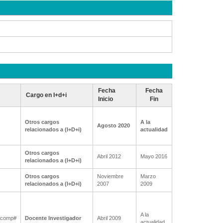
Fecha
Fecha
Cargo en I+d+i
Inicio
Fin
Otros cargos
A la
Agosto 2020
relacionados a (I+D+i)
actualidad
Otros cargos
Abril 2012
Mayo 2016
relacionados a (I+D+i)
Otros cargos
Noviembre
Marzo
relacionados a (I+D+i)
2007
2009
A la
iocomp#
Docente Investigador
Abril 2009
actualidad