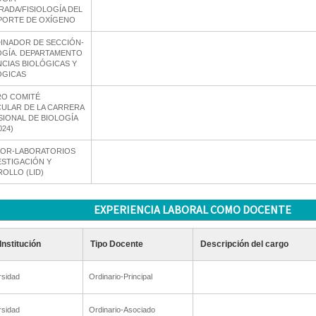
ADA/FISIOLOGÍA DEL
PORTE DE OXÍGENO
INADOR DE SECCIÓN-
OGÍA. DEPARTAMENTO
NCIAS BIOLÓGICAS Y
ÓGICAS
RO COMITÉ
ULAR DE LA CARRERA
IONAL DE BIOLOGÍA
024)
TOR-LABORATORIOS
ESTIGACIÓN Y
OLLO (LID)
EXPERIENCIA LABORAL COMO DOCENTE
Institución
Tipo Docente
Descripción del cargo
rsidad
Ordinario-Principal
rsidad
Ordinario-Asociado