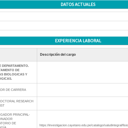
DATOS ACTUALES
EXPERIENCIA LABORAL
Descripción del cargo
E DEPARTAMENTO.
TAMENTO DE
AS BIOLOGICAS Y
OGICAS.
TOR DE CARRERA
DOCTORAL RESEARCH
IST
IGADOR PRINCIPAL-
INADOR
ATORIO DE
https://investigacion.cayetano.edu.pe/catalogo/saludintegral/fis
OGÍA