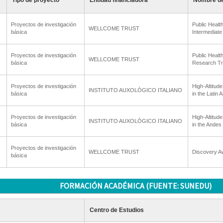
Tipo de proyecto
Entidad financiadora
Nombre de
Proyectos de investigación
Public Healt
WELLCOME TRUST
básica
Intermediate
Proyectos de investigación
Public Healt
WELLCOME TRUST
básica
Research Tra
Proyectos de investigación
High-Altitud
INSTITUTO AUXOLÓGICO ITALIANO
básica
in the Latin 
Proyectos de investigación
High-Altitud
INSTITUTO AUXOLÓGICO ITALIANO
básica
in the And
Proyectos de investigación
WELLCOME TRUST
Discovery A
básica
FORMACIÓN ACADÉMICA (FUENTE: SUNEDU)
Centro de Estudios