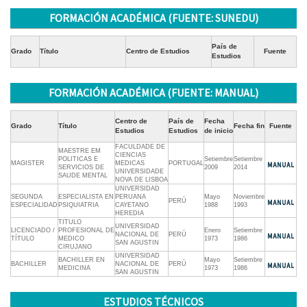
FORMACIÓN ACADÉMICA (FUENTE: SUNEDU)
País de
Grado
Título
Centro de Estudios
Fuente
Estudios
FORMACIÓN ACADÉMICA (FUENTE: MANUAL)
Centro de
País de
Fecha
Grado
Título
Fecha fin
Fuente
Estudios
Estudios
de inicio
FACULDADE DE
MAESTRE EM
CIENCIAS
POLITICAS E
Setiembre
Setiembre
MAGISTER
MEDICAS
PORTUGAL
SERVICIOS DE
2009
2014
UNIVERSIDADE
SAUDE MENTAL
NOVA DE LISBOA
UNIVERSIDAD
SEGUNDA
ESPECIALISTA EN
PERUANA
Mayo
Noviembre
PERÚ
ESPECIALIDAD
PSIQUIATRIA
CAYETANO
1988
1993
HEREDIA
TITULO
UNIVERSIDAD
LICENCIADO /
PROFESIONAL DE
Enero
Setiembre
NACIONAL DE
PERÚ
TÍTULO
MEDICO
1973
1986
SAN AGUSTIN
CIRUJANO
UNIVERSIDAD
BACHILLER EN
Mayo
Setiembre
BACHILLER
NACIONAL DE
PERÚ
MEDICINA
1973
1986
SAN AGUSTIN
ESTUDIOS TÉCNICOS