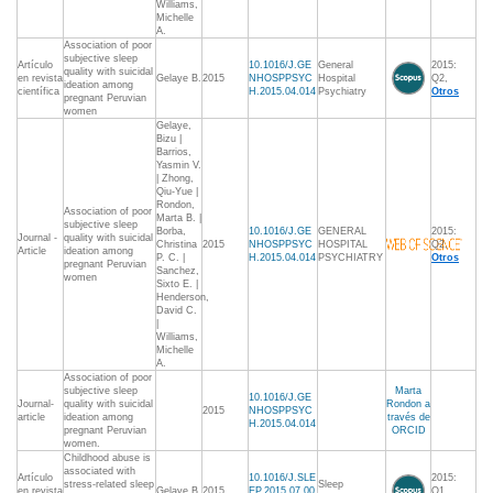
Williams,
Michelle
A.
Association of poor
subjective sleep
Artículo
10.1016/J.GE
General
2015:
quality with suicidal
en revista
Gelaye B.
2015
NHOSPPSYC
Hospital
Q2,
ideation among
científica
H.2015.04.014
Psychiatry
Otros
pregnant Peruvian
women
Gelaye,
Bizu |
Barrios,
Yasmin V.
| Zhong,
Qiu-Yue |
Rondon,
Association of poor
Marta B. |
subjective sleep
Borba,
10.1016/J.GE
GENERAL
2015:
Journal -
quality with suicidal
Christina
2015
NHOSPPSYC
HOSPITAL
Q2,
Article
ideation among
P. C. |
H.2015.04.014
PSYCHIATRY
Otros
pregnant Peruvian
Sanchez,
women
Sixto E. |
Henderson,
David C.
|
Williams,
Michelle
A.
Association of poor
subjective sleep
Marta
10.1016/J.GE
Journal-
quality with suicidal
Rondon a
2015
NHOSPPSYC
article
ideation among
través de
H.2015.04.014
pregnant Peruvian
ORCID
women.
Childhood abuse is
associated with
Artículo
10.1016/J.SLE
2015:
stress-related sleep
Sleep
en revista
Gelaye B.
2015
EP.2015.07.00
Q1,