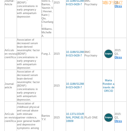
Journal -
Sixto E. |
10.1186/S1288
BMC
(BDNF)
2015
Q2,
Article
Barrios,
8-015-0428-7
Psychiatry
concentrations in
Otros
Yasmin V.
early pregnancy
| Hevner,
with antepartum
Karin |
depression
Qiu,
Chunfang
|
Williams,
Michelle
A.
Association of
decreased serum
brain-derived
Artículo
neurotrophic factor
2015:
10.1186/S1288
BMC
en revista
(BDNF)
Fung J.
2015
Q1,
8-015-0428-7
Psychiatry
científica
concentrations in
Otros
early pregnancy
with antepartum
depression
Association of
decreased serum
brain-derived
Marta
neurotrophic factor
Journal-
10.1186/S1288
Rondon a
(BDNF)
2015
article
8-015-0428-7
través de
concentrations in
ORCID
early pregnancy
with antepartum
depression.
Association of
childhood physical
and sexual abuse
Artículo
with intimate
10.1371/JOUR
2015:
Barrios
en revista
partner violence,
2015
NAL.PONE.01
PLoS ONE
Q1,
Y.V.
científica
poor general health
16609
Otros
and depressive
symptoms among