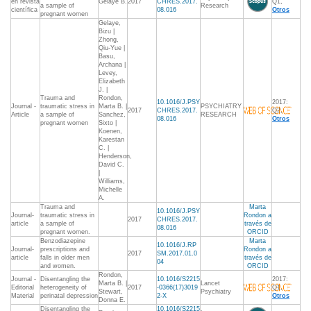
en revista
Gelaye B.
2017
CHRES.2017.
Q1,
a sample of
Research
científica
08.016
Otros
pregnant women
Gelaye,
Bizu |
Zhong,
Qiu-Yue |
Basu,
Archana |
Levey,
Elizabeth
J. |
Trauma and
Rondon,
10.1016/J.PSY
2017:
Journal -
traumatic stress in
Marta B. |
PSYCHIATRY
2017
CHRES.2017.
Q2,
Article
a sample of
Sanchez,
RESEARCH
08.016
Otros
pregnant women
Sixto |
Koenen,
Karestan
C. |
Henderson,
David C.
|
Williams,
Michelle
A.
Trauma and
Marta
10.1016/J.PSY
Journal-
traumatic stress in
Rondon a
2017
CHRES.2017.
article
a sample of
través de
08.016
pregnant women.
ORCID
Benzodiazepine
Marta
10.1016/J.RP
Journal-
prescriptions and
Rondon a
2017
SM.2017.01.0
article
falls in older men
través de
04
and women.
ORCID
Rondon,
Journal -
Disentangling the
10.1016/S2215
2017:
Marta B. |
Lancet
Editorial
heterogeneity of
2017
-0366(17)3019
Q1,
Stewart,
Psychiatry
Material
perinatal depression
2-X
Otros
Donna E.
Disentangling the
10.1016/S2215