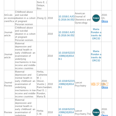
Sixto E. |
Gelaye,
Bizu
Childhood abuse
American
Artículo
and suicidal
2016:
10.1016/J.AJO
Journal of
en revista
ideation in a cohort
Zhong Q.
2016
Q1,
G.2016.04.052
Obstetrics and
científica
of pregnant
Otros
Gynecology
Peruvian women
Childhood abuse
Marta
and suicidal
Journal-
10.1016/J.AJO
Rondon a
ideation in a cohort
2016
article
G.2016.04.052
través de
of pregnant
ORCID
Peruvian women.
Maternal
depression and
mental health in
Marta
early childhood: an
10.1016/S2215
Journal-
Rondon a
examination of
2016
-0366(16)3014
article
través de
underlying
8-1
ORCID
mechanisms in low-
income and middle-
income countries
Maternal
Herba,
depression and
Catherine
mental health in
M. |
early childhood: an
Glover,
10.1016/S2215
2016:
Journal -
Lancet
examination of
Vivette |
2016
-0366(16)3014
Q1,
Review
Psychiatry
underlying
Ramchandani,
8-1
Otros
mechanisms in low-
Paul G. |
income and middle-
Rondon,
income countries
Marta B.
Maternal
depression and
mental health in
early childhood: an
10.1016/S2215
2016:
Herba
Lancet
Review
examination of
2016
-0366(16)3014
Q1,
C.M.
Psychiatry,The
underlying
8-1
Otros