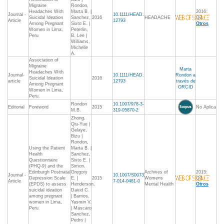
Migraine
Rondon,
Headaches With
Marta B. |
2016:
Journal -
10.1111/HEAD.
Suicidal Ideation
Sanchez,
2016
HEADACHE
Q2,
Article
12793
Among Pregnant
Sixto E. |
Otros
Women in Lima,
Peterlin,
Peru
B. Lee |
Williams,
Michelle
A.
Association of
Migraine
Marta
Headaches With
Journal-
10.1111/HEAD.
Rondon a
Suicidal Ideation
2016
article
12793
través de
Among Pregnant
ORCID
Women in Lima,
Peru.
Rondon
10.1007/978-3-
Editorial
Foreword
2015
No Aplica
M.B.
319-05870-2
Zhong,
Qiu-Yue |
Gelaye,
Bizu |
Rondon,
Using the Patient
Marta B. |
Health
Sanchez,
Questionnaire
Sixto E. |
(PHQ-9) and the
Simon,
Edinburgh Postnatal
Gregory
Archives of
2015:
Journal -
10.1007/S0073
Depression Scale
E. |
2015
Womens
Q2,
Article
7-014-0481-0
(EPDS) to assess
Henderson,
Mental Health
Otros
suicidal ideation
David C.
among pregnant
| Barrios,
women in Lima,
Yasmin V.
Peru
| Mascaro
Sanchez,
Pedro |