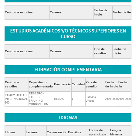
Fecha de
Centro de estudios
Carrera
Fecha de fin
Inicio
ESTUDIOS ACADÉMICOS Y/O TÉCNICOS SUPERIORES EN
CURSO
Tipo de
Fecha de
Centro de estudios
Carrera
estudios
inicio
FORMACIÓN COMPLEMENTARIA
Centro de
Capacitación
País de
Fecha
Fecha
Frecuencia
Cantidad
estudios
complementaria
estudio
de inicio
fin
RESEARCH
FAMILY HEALTH
ETHICS
Estados
INTERNATIONAL
HORAS
4
Abril 2020
Abril 2020
TRAINING
Unidos
360
CURRICULUM
IDIOMAS
Forma de
Lengua
Idioma
Lectura
Conversación
Escritura
aprendizaje
Materna