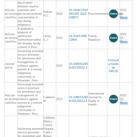
Association
between trauma
Artículo
exposure and
10.1016/J.PSY
2023:
Kelsall
en revista
glucocorticosteroid
2023
NEUEN.2023.
Psychoneuroendocrinology
Q1,
N.C.
científica
concentration in
106072
Otros
hair during
pregnancy
A qualitative
analysis of
Artículo
2023:
adolescent
Levey
10.1111/FARE.
Family
en revista
2023
Q1,
motherhood within
E.J.
12904
Relations
científica
Otros
the broader family
context in Peru
Assessing essential
service provision
for prevention and
Crossref
management of
Journal-
10.1186/S1293
a través
violence against
2023
article
9-023-02012-3
de
women in a remote
ORCID
indigenous
community in
Amantaní, Peru
Assessing essential
service provision
for prevention and
International
Artículo
management of
2023:
Calderon
10.1186/S1293
Journal for
en revista
violence against
2023
Q1,
M.
9-023-02012-3
Equity in
científica
women in a remote
Otros
Health
indigenous
community in
Amantaní, Peru
Calderon,
Maria |
Cortez-
Assessing essential
Vergara,
service provision
Carla |
for prevention and
Brown,