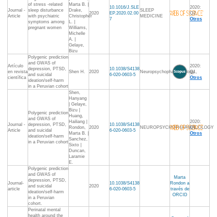
of stress -related
Marta B. |
10.1016/J.SLE
2020:
Journal -
sleep disturbance
Drake,
SLEEP
2020
EP.2020.02.00
Q2,
Article
with psychiatric
Christopher
MEDICINE
7
Otros
symptoms among
L. |
pregnant women
Williams,
Michelle
A. |
Gelaye,
Bizu
Polygenic prediction
and GWAS of
Artículo
2020:
depression, PTSD,
10.1038/S4138
en revista
Shen H.
2020
Neuropsychopharmacology
Q1,
and suicidal
6-020-0603-5
científica
Otros
ideation/self-harm
in a Peruvian cohort
Shen,
Hanyang
| Gelaye,
Bizu |
Polygenic prediction
Huang,
and GWAS of
Hailiang |
2020:
Journal -
depression, PTSD,
10.1038/S4138
Rondon,
2020
NEUROPSYCHOPHARMACOLOGY
Q1,
Article
and suicidal
6-020-0603-5
Marta B. |
Otros
ideation/self-harm
Sanchez,
in a Peruvian cohort
Sixto |
Duncan,
Laramie
E.
Polygenic prediction
and GWAS of
Marta
depression, PTSD,
Journal-
10.1038/S4138
Rondon a
and suicidal
2020
article
6-020-0603-5
través de
ideation/self-harm
ORCID
in a Peruvian
cohort.
Perinatal mental
health around the