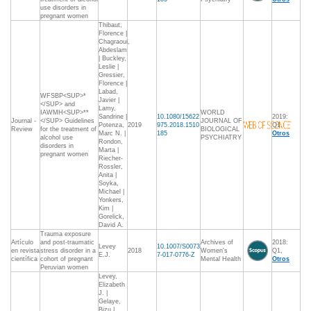
use disorders in
pregnant women
Thibaut,
Florence |
Chagraoui,
Abdeslam
| Buckley,
Leslie |
Gressier,
Florence |
Labad,
WFSBP<SUP>*
Javier |
</SUP> and
Lamy,
IAWMH<SUP>**
WORLD
Sandrine |
10.1080/15622
2019:
Journal -
</SUP> Guidelines
JOURNAL OF
Potenza,
2019
975.2018.1510
Q1,
Review
for the treatment of
BIOLOGICAL
Marc N. |
185
Otros
alcohol use
PSYCHIATRY
Rondon,
disorders in
Marta |
pregnant women
Riecher-
Rossler,
Anita |
Soyka,
Michael |
Yonkers,
Kim |
Gorelick,
David A.
Trauma exposure
Artículo
and post-traumatic
Archives of
2018:
Levey
10.1007/S0073
en revista
stress disorder in a
2018
Women's
Q1,
E.J.
7-017-0776-Z
científica
cohort of pregnant
Mental Health
Otros
Peruvian women
Levey,
Elizabeth
J. |
Gelaye,
Bizu |