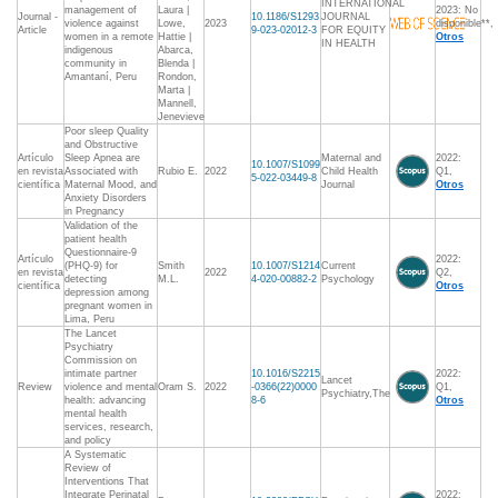
INTERNATIONAL
management of
Laura |
2023: No
Journal -
10.1186/S1293
JOURNAL
violence against
Lowe,
2023
disponible**,
Article
9-023-02012-3
FOR EQUITY
women in a remote
Hattie |
Otros
IN HEALTH
indigenous
Abarca,
community in
Blenda |
Amantaní, Peru
Rondon,
Marta |
Mannell,
Jenevieve
Poor sleep Quality
and Obstructive
Artículo
Sleep Apnea are
Maternal and
2022:
10.1007/S1099
en revista
Associated with
Rubio E.
2022
Child Health
Q1,
5-022-03449-8
científica
Maternal Mood, and
Journal
Otros
Anxiety Disorders
in Pregnancy
Validation of the
patient health
Questionnaire-9
Artículo
2022:
(PHQ-9) for
Smith
10.1007/S1214
Current
en revista
2022
Q2,
detecting
M.L.
4-020-00882-2
Psychology
científica
Otros
depression among
pregnant women in
Lima, Peru
The Lancet
Psychiatry
Commission on
intimate partner
10.1016/S2215
2022:
Lancet
Review
violence and mental
Oram S.
2022
-0366(22)0000
Q1,
Psychiatry,The
health: advancing
8-6
Otros
mental health
services, research,
and policy
A Systematic
Review of
Interventions That
Integrate Perinatal
2022: