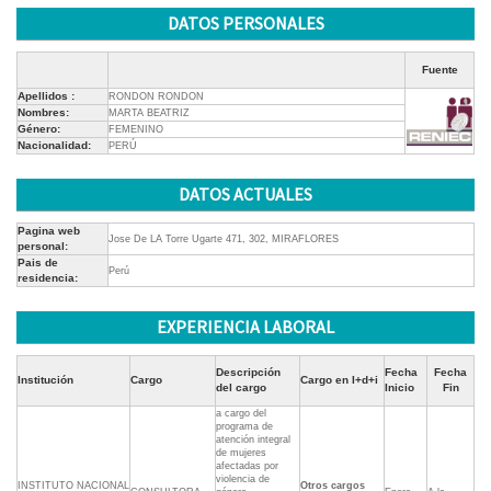
DATOS PERSONALES
Fuente
Apellidos :
RONDON RONDON
Nombres:
MARTA BEATRIZ
Género:
FEMENINO
Nacionalidad:
PERÚ
DATOS ACTUALES
Pagina web
Jose De LA Torre Ugarte 471, 302, MIRAFLORES
personal:
Pais de
Perú
residencia:
EXPERIENCIA LABORAL
Descripción
Fecha
Fecha
Institución
Cargo
Cargo en I+d+i
del cargo
Inicio
Fin
a cargo del
programa de
atención integral
de mujeres
afectadas por
violencia de
INSTITUTO NACIONAL
Otros cargos