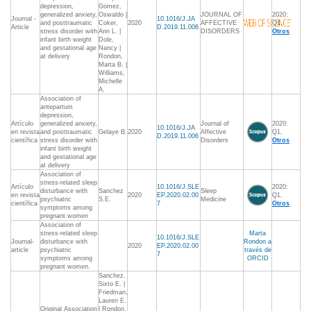
depression,
Gomez,
generalized anxiety,
Oswaldo |
JOURNAL OF
2020:
Journal -
10.1016/J.JA
and posttraumatic
Coker,
2020
AFFECTIVE
Q1,
Article
D.2019.11.006
stress disorder with
Ann L. |
DISORDERS
Otros
infant birth weight
Dole,
and gestational age
Nancy |
at delivery
Rondon,
Marta B. |
Williams,
Michelle
A.
Association of
antepartum
depression,
Artículo
generalized anxiety,
Journal of
2020:
10.1016/J.JA
en revista
and posttraumatic
Gelaye B.
2020
Affective
Q1,
D.2019.11.006
científica
stress disorder with
Disorders
Otros
infant birth weight
and gestational age
at delivery
Association of
stress-related sleep
Artículo
10.1016/J.SLE
2020:
disturbance with
Sanchez
Sleep
en revista
2020
EP.2020.02.00
Q1,
psychiatric
S.E.
Medicine
científica
7
Otros
symptoms among
pregnant women
Association of
stress-related sleep
Marta
10.1016/J.SLE
Journal-
disturbance with
Rondon a
2020
EP.2020.02.00
article
psychiatric
través de
7
symptoms among
ORCID
pregnant women.
Sanchez,
Sixto E. |
Friedman,
Lauren E.
Original Association
| Rondon,