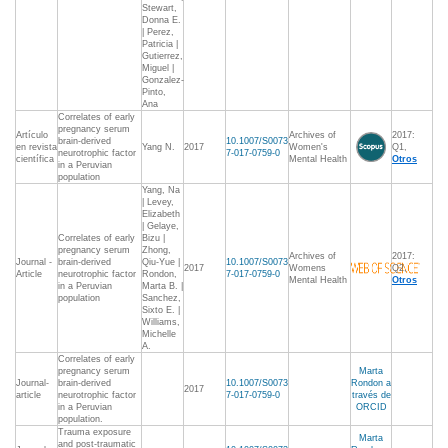
Stewart,
Donna E.
| Perez,
Patricia |
Gutierrez,
Miguel |
Gonzalez-
Pinto,
Ana
Correlates of early
pregnancy serum
Artículo
Archives of
2017:
brain-derived
10.1007/S0073
en revista
Yang N.
2017
Women's
Q1,
neurotrophic factor
7-017-0759-0
científica
Mental Health
Otros
in a Peruvian
population
Yang, Na
| Levey,
Elizabeth
| Gelaye,
Correlates of early
Bizu |
pregnancy serum
Zhong,
Archives of
2017:
Journal -
brain-derived
Qiu-Yue |
10.1007/S0073
2017
Womens
Q2,
Article
neurotrophic factor
Rondon,
7-017-0759-0
Mental Health
Otros
in a Peruvian
Marta B. |
population
Sanchez,
Sixto E. |
Williams,
Michelle
A.
Correlates of early
pregnancy serum
Marta
Journal-
brain-derived
10.1007/S0073
Rondon a
2017
article
neurotrophic factor
7-017-0759-0
través de
in a Peruvian
ORCID
population.
Trauma exposure
Marta
and post-traumatic