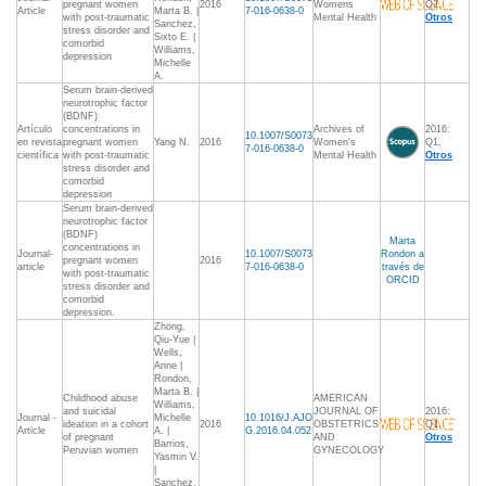
pregnant women
2016
Womens
Q2,
Article
Marta B. |
7-016-0638-0
with post-traumatic
Mental Health
Otros
Sanchez,
stress disorder and
Sixto E. |
comorbid
Williams,
depression
Michelle
A.
Serum brain-derived
neurotrophic factor
(BDNF)
Artículo
concentrations in
Archives of
2016:
10.1007/S0073
en revista
pregnant women
Yang N.
2016
Women's
Q1,
7-016-0638-0
científica
with post-traumatic
Mental Health
Otros
stress disorder and
comorbid
depression
Serum brain-derived
neurotrophic factor
(BDNF)
Marta
concentrations in
Journal-
10.1007/S0073
Rondon a
pregnant women
2016
article
7-016-0638-0
través de
with post-traumatic
ORCID
stress disorder and
comorbid
depression.
Zhong,
Qiu-Yue |
Wells,
Anne |
Rondon,
Marta B. |
Childhood abuse
AMERICAN
Williams,
and suicidal
JOURNAL OF
2016:
Journal -
Michelle
10.1016/J.AJO
ideation in a cohort
2016
OBSTETRICS
Q1,
Article
A. |
G.2016.04.052
of pregnant
AND
Otros
Barrios,
Peruvian women
GYNECOLOGY
Yasmin V.
|
Sanchez,