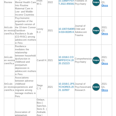
Prom
10.3389/FPSY
Frontiers in
Review
Mental Health Care
2022
Q1,
M.C.
T.2022.859341
Psychiatry
Into Routine
Otros
Maternal Care in
Low- and Middle-
Income Countries
Psychometric
properties of the
Spanish version of
Journal of
Artículo
the 10-item Connor
2021:
Levey
10.1007/S4065
Child and
en revista
Davidson
2021
Q2,
E.J.
3-019-00295-9
Adolescent
científica
Resilience Scale
Otros
Trauma
(CD-RISC) among
adolescent mothers
in Peru
Resilience
mediates the
relationship
between household
Artículo
10.1016/J.CO
2021:
dysfunction in
Comprehensive
en revista
Carroll H.
2021
MPPSYCH.20
Q1,
childhood and
Psychiatry
científica
20.152215
Otros
postpartum
depression in
adolescent mothers
in Peru
Associations
between adverse
Artículo
childhood
10.1016/J.JPS
Journal of
2021:
Siego
en revista
experiences and
2021
YCHORES.20
Psychosomatic
Q1,
C.V.
científica
migraine among
21.110507
Research
Otros
teenage mothers in
Peru
Gelaye,
Bizu |
Sanchez,
Sixto E. |
Association of
Andrade,
antepartum
Ana |