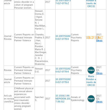
Journal-
10.1007/S0073
Rondon a
stress disorder in a
2017
article
7-017-0776-Z
través de
cohort of pregnant
ORCID
Peruvian women.
Stewart,
Donna E.
| Vigod,
Simone
N. |
MacMillan,
Harriet L.
|
Current Reports on
Chandra,
Current
2017:
Journal -
10.1007/S1192
Perinatal Intimate
Prabha S.
2017
Psychiatry
Q1,
Review
0-017-0778-6
Partner Violence
| Han,
Reports
Otros
Alice |
Rondon,
Marta B. |
MacGregor,
Jennifer
C. D. |
Riazantseva,
Ekaterina
Current Reports on
Current
2017:
Stewart
10.1007/S1192
Review
Perinatal Intimate
2017
Psychiatry
Q1,
D.E.
0-017-0778-6
Partner Violence
Reports
Otros
Marta
Current Reports on
Journal-
10.1007/S1192
Rondon a
Perinatal Intimate
2017
article
0-017-0778-6
través de
Partner Violence.
ORCID
Childhood physical
and sexual abuse
experiences
Artículo
10.1016/J.AN
2017:
associated with
Sanchez
Annals of
en revista
2017
NEPIDEM.201
Q2,
post-traumatic
S.
Epidemiology
científica
7.09.012
Otros
stress disorder
among pregnant
women