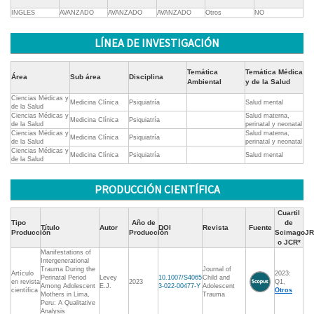
INGLES
AVANZADO
AVANZADO
AVANZADO
Otros
NO
LÍNEA DE INVESTIGACIÓN
Temática
Temática Médica
Área
Sub área
Disciplina
Ambiental
y de la Salud
Ciencias Médicas y
Medicina Clínica
Psiquiatría
Salud mental
de la Salud
Ciencias Médicas y
Salud materna,
Medicina Clínica
Psiquiatría
de la Salud
perinatal y neonatal
Ciencias Médicas y
Salud materna,
Medicina Clínica
Psiquiatría
de la Salud
perinatal y neonatal
Ciencias Médicas y
Medicina Clínica
Psiquiatría
Salud mental
de la Salud
PRODUCCIÓN CIENTÍFICA
Cuartil
Tipo
Año de
de
Título
Autor
DOI
Revista
Fuente
Producción
Producción
ScimagoJR
o JCR*
Manifestations of
Intergenerational
Trauma During the
Journal of
Artículo
2023:
Perinatal Period
Levey
10.1007/S4065
Child and
en revista
2023
Q1,
Among Adolescent
E.J.
3-022-00477-Y
Adolescent
científica
Otros
Mothers in Lima,
Trauma
Peru: A Qualitative
Analysis