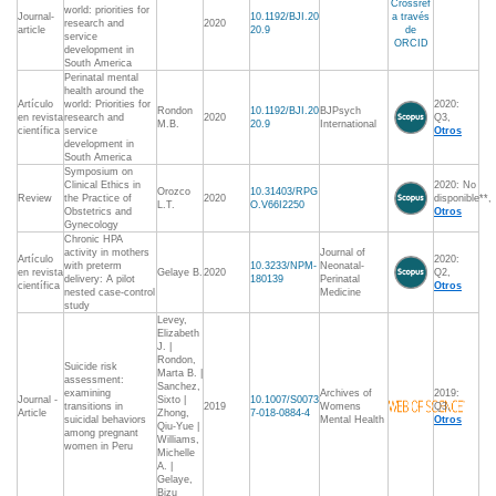
Crossref
world: priorities for
Journal-
10.1192/BJI.20
a través
research and
2020
article
20.9
de
service
ORCID
development in
South America
Perinatal mental
health around the
Artículo
world: Priorities for
2020:
Rondon
10.1192/BJI.20
BJPsych
en revista
research and
2020
Q3,
M.B.
20.9
International
científica
service
Otros
development in
South America
Symposium on
Clinical Ethics in
2020: No
Orozco
10.31403/RPG
Review
the Practice of
2020
disponible**,
L.T.
O.V66I2250
Obstetrics and
Otros
Gynecology
Chronic HPA
activity in mothers
Journal of
Artículo
2020:
with preterm
10.3233/NPM-
Neonatal-
en revista
Gelaye B.
2020
Q2,
delivery: A pilot
180139
Perinatal
científica
Otros
nested case-control
Medicine
study
Levey,
Elizabeth
J. |
Rondon,
Suicide risk
Marta B. |
assessment:
Sanchez,
examining
Archives of
2019:
Journal -
Sixto |
10.1007/S0073
transitions in
2019
Womens
Q3,
Article
Zhong,
7-018-0884-4
suicidal behaviors
Mental Health
Otros
Qiu-Yue |
among pregnant
Williams,
women in Peru
Michelle
A. |
Gelaye,
Bizu