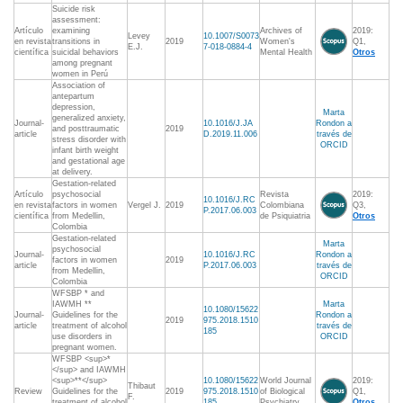
Suicide risk
assessment:
Artículo
examining
Archives of
2019:
Levey
10.1007/S0073
en revista
transitions in
2019
Women's
Q1,
E.J.
7-018-0884-4
científica
suicidal behaviors
Mental Health
Otros
among pregnant
women in Perú
Association of
antepartum
depression,
Marta
generalized anxiety,
Journal-
10.1016/J.JA
Rondon a
and posttraumatic
2019
article
D.2019.11.006
través de
stress disorder with
ORCID
infant birth weight
and gestational age
at delivery.
Gestation-related
Artículo
psychosocial
Revista
2019:
10.1016/J.RC
en revista
factors in women
Vergel J.
2019
Colombiana
Q3,
P.2017.06.003
científica
from Medellin,
de Psiquiatria
Otros
Colombia
Gestation-related
Marta
psychosocial
Journal-
10.1016/J.RC
Rondon a
factors in women
2019
article
P.2017.06.003
través de
from Medellin,
ORCID
Colombia
WFSBP * and
IAWMH **
Marta
10.1080/15622
Journal-
Guidelines for the
Rondon a
2019
975.2018.1510
article
treatment of alcohol
través de
185
use disorders in
ORCID
pregnant women.
WFSBP <sup>*
</sup> and IAWMH
<sup>**</sup>
10.1080/15622
World Journal
2019:
Thibaut
Review
Guidelines for the
2019
975.2018.1510
of Biological
Q1,
F.
treatment of alcohol
185
Psychiatry
Otros