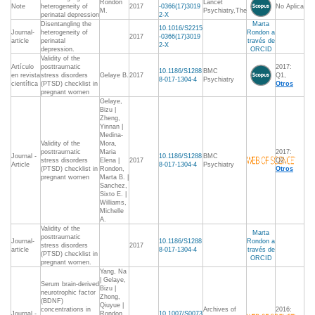
Rondon
Lancet
Note
heterogeneity of
2017
-0366(17)3019
No Aplica
M.
Psychiatry,The
perinatal depression
2-X
Disentangling the
Marta
10.1016/S2215
Journal-
heterogeneity of
Rondon a
2017
-0366(17)3019
article
perinatal
través de
2-X
depression.
ORCID
Validity of the
Artículo
posttraumatic
2017:
10.1186/S1288
BMC
en revista
stress disorders
Gelaye B.
2017
Q1,
8-017-1304-4
Psychiatry
científica
(PTSD) checklist in
Otros
pregnant women
Gelaye,
Bizu |
Zheng,
Yinnan |
Medina-
Validity of the
Mora,
posttraumatic
Maria
2017:
Journal -
10.1186/S1288
BMC
stress disorders
Elena |
2017
Q2,
Article
8-017-1304-4
Psychiatry
(PTSD) checklist in
Rondon,
Otros
pregnant women
Marta B. |
Sanchez,
Sixto E. |
Williams,
Michelle
A.
Validity of the
Marta
posttraumatic
Journal-
10.1186/S1288
Rondon a
stress disorders
2017
article
8-017-1304-4
través de
(PTSD) checklist in
ORCID
pregnant women.
Yang, Na
| Gelaye,
Serum brain-derived
Bizu |
neurotrophic factor
Zhong,
(BDNF)
Qiuyue |
concentrations in
Archives of
2016:
Journal -
Rondon,
10.1007/S0073