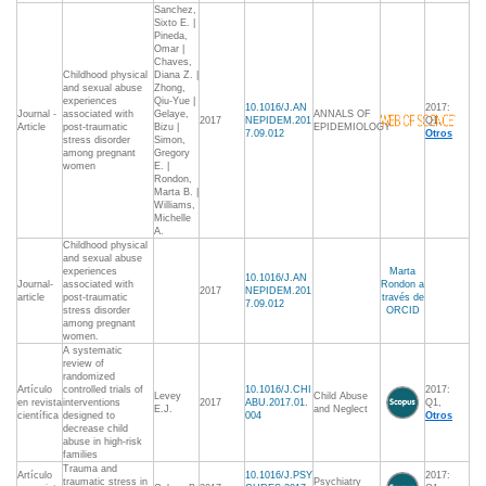
Sanchez,
Sixto E. |
Pineda,
Omar |
Chaves,
Childhood physical
Diana Z. |
and sexual abuse
Zhong,
experiences
Qiu-Yue |
10.1016/J.AN
2017:
Journal -
associated with
Gelaye,
ANNALS OF
2017
NEPIDEM.201
Q1,
Article
post-traumatic
Bizu |
EPIDEMIOLOGY
7.09.012
Otros
stress disorder
Simon,
among pregnant
Gregory
women
E. |
Rondon,
Marta B. |
Williams,
Michelle
A.
Childhood physical
and sexual abuse
experiences
Marta
10.1016/J.AN
Journal-
associated with
Rondon a
2017
NEPIDEM.201
article
post-traumatic
través de
7.09.012
stress disorder
ORCID
among pregnant
women.
A systematic
review of
randomized
Artículo
controlled trials of
10.1016/J.CHI
2017:
Levey
Child Abuse
en revista
interventions
2017
ABU.2017.01.
Q1,
E.J.
and Neglect
científica
designed to
004
Otros
decrease child
abuse in high-risk
families
Trauma and
Artículo
10.1016/J.PSY
2017:
traumatic stress in
Psychiatry