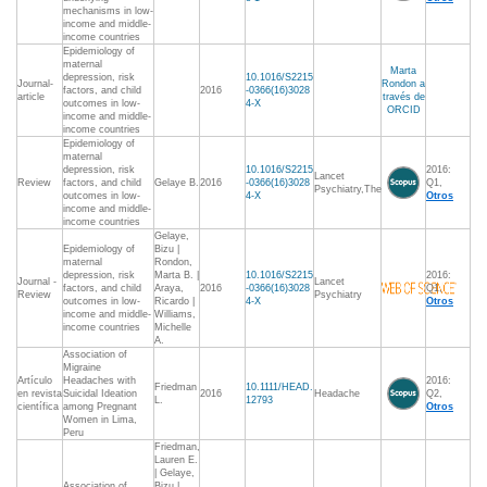
mechanisms in low-
income and middle-
income countries
Epidemiology of
maternal
Marta
depression, risk
10.1016/S2215
Journal-
Rondon a
factors, and child
2016
-0366(16)3028
article
través de
outcomes in low-
4-X
ORCID
income and middle-
income countries
Epidemiology of
maternal
depression, risk
10.1016/S2215
2016:
Lancet
Review
factors, and child
Gelaye B.
2016
-0366(16)3028
Q1,
Psychiatry,The
outcomes in low-
4-X
Otros
income and middle-
income countries
Gelaye,
Epidemiology of
Bizu |
maternal
Rondon,
depression, risk
Marta B. |
10.1016/S2215
2016:
Journal -
Lancet
factors, and child
Araya,
2016
-0366(16)3028
Q1,
Review
Psychiatry
outcomes in low-
Ricardo |
4-X
Otros
income and middle-
Williams,
income countries
Michelle
A.
Association of
Migraine
Artículo
Headaches with
2016:
Friedman
10.1111/HEAD.
en revista
Suicidal Ideation
2016
Headache
Q2,
L.
12793
científica
among Pregnant
Otros
Women in Lima,
Peru
Friedman,
Lauren E.
| Gelaye,
Association of
Bizu |