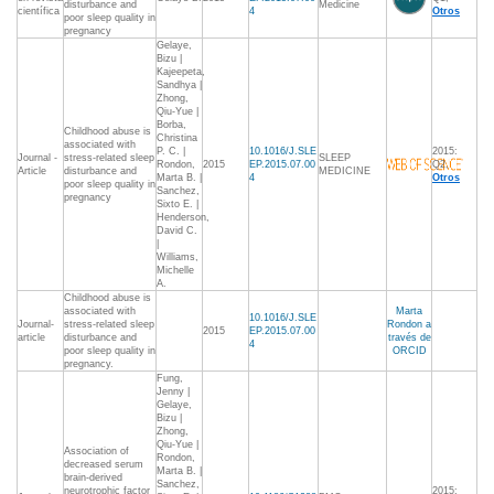
disturbance and
Medicine
científica
4
Otros
poor sleep quality in
pregnancy
Gelaye,
Bizu |
Kajeepeta,
Sandhya |
Zhong,
Qiu-Yue |
Borba,
Childhood abuse is
Christina
associated with
P. C. |
10.1016/J.SLE
2015:
Journal -
stress-related sleep
SLEEP
Rondon,
2015
EP.2015.07.00
Q2,
Article
disturbance and
MEDICINE
Marta B. |
4
Otros
poor sleep quality in
Sanchez,
pregnancy
Sixto E. |
Henderson,
David C.
|
Williams,
Michelle
A.
Childhood abuse is
associated with
Marta
10.1016/J.SLE
Journal-
stress-related sleep
Rondon a
2015
EP.2015.07.00
article
disturbance and
través de
4
poor sleep quality in
ORCID
pregnancy.
Fung,
Jenny |
Gelaye,
Bizu |
Zhong,
Qiu-Yue |
Association of
Rondon,
decreased serum
Marta B. |
brain-derived
Sanchez,
neurotrophic factor
2015: