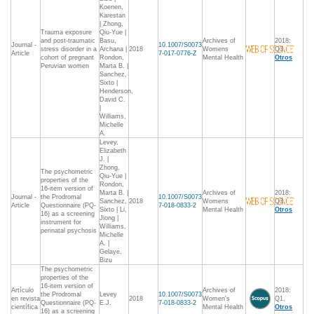
Koenen,
Karestan
| Zhong,
Trauma exposure
Qiu-Yue |
and post-traumatic
Basu,
Archives of
2018:
Journal -
10.1007/S0073
stress disorder in a
Archana |
2018
Womens
Q3,
Article
7-017-0776-Z
cohort of pregnant
Rondon,
Mental Health
Otros
Peruvian women
Marta B. |
Sanchez,
Sixto |
Henderson,
David C.
|
Williams,
Michelle
A.
Levey,
Elizabeth
J. |
Zhong,
The psychometric
Qiu-Yue |
properties of the
Rondon,
16-item version of
Marta B. |
Archives of
2018:
Journal -
the Prodromal
10.1007/S0073
Sanchez,
2018
Womens
Q3,
Article
Questionnaire (PQ-
7-018-0833-2
Sixto | Li,
Mental Health
Otros
16) as a screening
Jiong |
instrument for
Williams,
perinatal psychosis
Michelle
A. |
Gelaye,
Bizu
The psychometric
properties of the
16-item version of
Artículo
Archives of
2018:
the Prodromal
Levey
10.1007/S0073
en revista
2018
Women's
Q1,
Questionnaire (PQ-
E.J.
7-018-0833-2
científica
Mental Health
Otros
16) as a screening