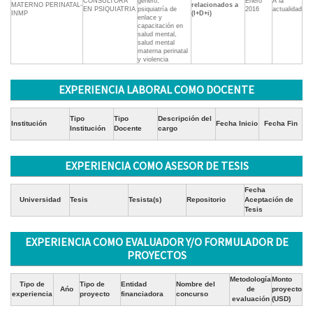
CONSULTORA
género,
Enero
A la
MATERNO PERINATAL-
relacionados a
EN PSIQUIATRIA
psiquiatría de
2016
actualidad
INMP
(I+D+i)
enlace y
capacitación en
salud mental,
salud mental
materna perinatal
y violencia
EXPERIENCIA LABORAL COMO DOCENTE
Tipo
Tipo
Descripción del
Institución
Fecha Inicio
Fecha Fin
Institución
Docente
cargo
EXPERIENCIA COMO ASESOR DE TESIS
Fecha
Universidad
Tesis
Tesista(s)
Repositorio
Aceptación de
Tesis
EXPERIENCIA COMO EVALUADOR Y/O FORMULADOR DE
PROYECTOS
Metodología
Monto
Tipo de
Tipo de
Entidad
Nombre del
Ańo
de
proyecto
experiencia
proyecto
financiadora
concurso
evaluación
(USD)