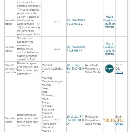
instrument for
perinatal psychosis
The psychometric
properties of the
16-item version of
Marta
Journal-
the Prodromal
10.1007/S0073
Rondon a
2018
article
Questionnaire (PQ-
7-018-0833-2
través de
16) as a screening
ORCID
instrument for
perinatal psychosis.
Suicide risk
assessment:
Marta
examining
Journal-
10.1007/S0073
Rondon a
transitions in
2018
article
7-018-0884-4
través de
suicidal behaviors
ORCID
among pregnant
women in Perú.
Benzodiazepine
Artículo
Martinez-
10.1016/J.RP
Revista de
2018:
prescriptions and
en revista
Cengotitabengoa
2018
SM.2017.01.0
Psiquiatria y
Q2,
falls in older men
científica
M.
04
Salud Mental
Otros
and women
Martinez-
Cengotitabengoa,
Monica |
Jose
Diaz-
Gutierrez,
Maria |
Besga,
Ariadna |
Bermudez-
Ampudia,
Benzodiazepine
Cristina |
10.1016/J.RP
Revista de
2018:
Journal -
prescriptions and
Lopez,
2018
SM.2017.01.0
Psiquiatria y
Q2,
Article
falls in older men
Purificacion
04
Salud Mental
Otros
and women
| Rondon,
Marta B. |