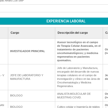
upac Amaru 238 SMP
EXPERIENCIA LABORAL
Cargo
Descripción del cargo
C
Asesor tecnológico en el campo
de Terapia Celular Avanzada, en el
tratamiento de pacientes
Ot
INVESTIGADOR PRINCIPAL
oncohematológicos; y medicina
(I
regenerativa en pacientes
quemados.
Jefe de Laboratorio y Manufactura,
encargado del desarrollo de nuevas
- V
JEFE DE LABORATORIO Y
terapias celulares en el campo de
Je
MANUFACTURA
investigación y clínico en las área de
de
Oncohematología y Medicina
Regenerativa.
ANALISTA MOLECULAR DE
Ot
BIOLOGO
MUESTRAS COVID.
(I
SAN
Ot
BIOLOGO
Cultivo celular e Ingeniería de tejidos