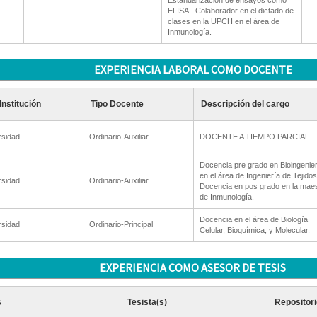
Estandarización de ensayos como
ELISA.  Colaborador en el dictado de
clases en la UPCH en el área de
Inmunología.
EXPERIENCIA LABORAL COMO DOCENTE
Institución
Tipo Docente
Descripción del cargo
rsidad
Ordinario-Auxiliar
DOCENTE A TIEMPO PARCIAL
Docencia pre grado en Bioingenier
en el área de Ingeniería de Tejidos
rsidad
Ordinario-Auxiliar
Docencia en pos grado en la maes
de Inmunología.
Docencia en el área de Biología
rsidad
Ordinario-Principal
Celular, Bioquímica, y Molecular.
EXPERIENCIA COMO ASESOR DE TESIS
s
Tesista(s)
Repositori