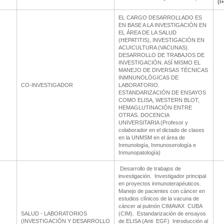
(I
EL CARGO DESARROLLADO ES
EN BASE A LA INVESTIGACIÓN EN
EL ÁREA DE LA SALUD
(HEPATITIS), INVESTIGACIÓN EN
ACUICULTURA (VACUNAS).
DESARROLLO DE TRABAJOS DE
INVESTIGACIÓN. ASÍ MISMO EL
MANEJO DE DIVERSAS TÉCNICAS
INMNUNOLÓGICAS DE
CO-INVESTIGADOR
LABORATORIO.
ESTANDARIZACIÓN DE ENSAYOS
COMO ELISA, WESTERN BLOT,
HEMAGLUTINACIÓN ENTRE
OTRAS. DOCENCIA
UNIVERSITARIA (Profesor y
colaborador en el dictado de clases
en la UNMSM en el área de
Inmunología, Inmunoserología e
Inmunopatología)
 Desarrollo de trabajos de
investigación.  Investigador principal
en proyectos inmunoterapéuticos. 
Manejo de pacientes con cáncer en
estudios clínicos de la vacuna de
cáncer al pulmón CIMAVAX  CUBA
SALUD - LABORATORIOS
(CIM).  Estandarización de ensayos
(INVESTIGACIÓN Y DESARROLLO
de ELISA (Anti  EGF)  Introducción al