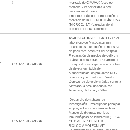
)
mercado de CIMAVAX (trato con
médicos y especialistas a nivel
nacional en el campo
inmunoterapéutico)  Introducción al
mercado de la TECNOLOGÍA SUMA
(MICROELISA) (capacitando al
personal del INS (Chorrillos)
ANALISTA E INVESTIGADOR en el
laboratorio de Mycobacterium
tuberculosis  Detección de muestras
de pacientes positivos del hospital. 
Preparación de medios de cultivo y
análisis de muestras.  Desarrollo de
A
CO-INVESTIGADOR
trabajos de investigación en pruebas
de detección rápida de
M.tuberculosis, en pacientes MDR
primarios y secundarios.  Validar
técnicas de detección rápida como la
Nitratasa, a nivel de toda la red
Almenara, de Lima y Callao.
 Desarrollo de trabajos de
investigación.  Investigador principal
en proyectos inmunoterapeuticos. 
Manejo de diversas técnicas
inmunológicas de laboratorio (ELISA,
A
CO-INVESTIGADOR
CITOMETRIA DE FLUJO,
BIOLOGÍA MOLECULAR) 