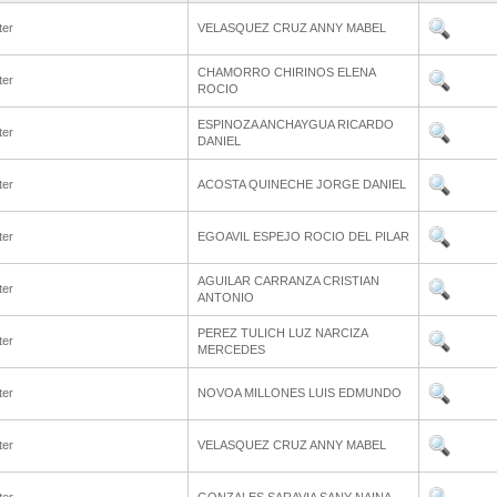
ter
VELASQUEZ CRUZ ANNY MABEL
CHAMORRO CHIRINOS ELENA
ter
ROCIO
ESPINOZA ANCHAYGUA RICARDO
ter
DANIEL
ter
ACOSTA QUINECHE JORGE DANIEL
ter
EGOAVIL ESPEJO ROCIO DEL PILAR
AGUILAR CARRANZA CRISTIAN
ter
ANTONIO
PEREZ TULICH LUZ NARCIZA
ter
MERCEDES
ter
NOVOA MILLONES LUIS EDMUNDO
ter
VELASQUEZ CRUZ ANNY MABEL