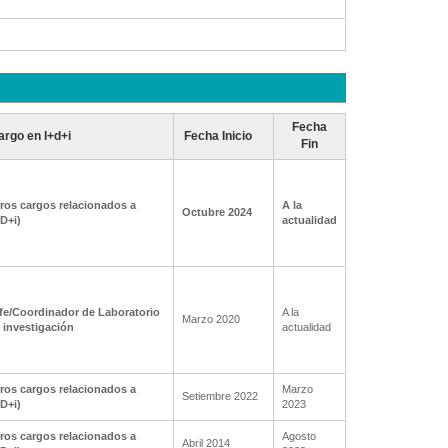
Fecha
argo en I+d+i
Fecha Inicio
Fin
ros cargos relacionados a
A la
Octubre 2024
+D+i)
actualidad
fe/Coordinador de Laboratorio
A la
Marzo 2020
 investigación
actualidad
ros cargos relacionados a
Marzo
Setiembre 2022
+D+i)
2023
ros cargos relacionados a
Agosto
Abril 2014