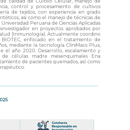
de calidad de Cultivo Celular, manejo de
encia, control y procesamiento de cultivos
ría de tejidos, con experiencia en grado
sintéticos, asi como el manejo de técnicas de
a Universidad Peruana de Ciencias Aplicadas
oinvestigador en proyectos aprobados por
salud (Inmunología). Actualmente coordino
&C BIOTEC, enfocado en el tratamiento de
s, mediante la tecnología CliniMacs Plus,
e el año 2020. Desarrollo, escalamiento y
a de células madre mesenquimales Ena
ratamiento de pacientes quemados, así como
erapéutico.
2025