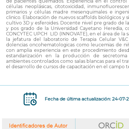
de pacientes quemados. Experiencia en el control 
células neoplásicas, citotoxicidad, inmunofluoresc
primarios y células madre mesenquimales e ingenie
clinico. Elaboración de nuevos scaffolds biológicos y 
cultivo 3D y esferoides. Docente nivel pre grado de l
y pos grado de la Universidad Cayetano Heredia, c
CONCYTEC UPCH  LID (INNOVATE), en el área de la 
la jefatura del laboratorio de Terapia Celular V
dolencias oncohematologicas como leucemias de niño
con amplia experiencia en este procedimiento desd
estandarización en la producción de secretom
ambientes controlados como salas blancas para el t
el desarrollo de cursos de capacitación en el campo t
Fecha de última actualización: 24-07-