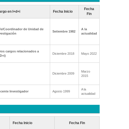
Fecha
rgo en I+d+i
Fecha Inicio
Fin
fe/Coordinador de Unidad de
A la
Setiembre 1982
vestigación
actualidad
ros cargos relacionados a
Diciembre 2018
Mayo 2022
+D+i)
Marzo
Diciembre 2009
2015
A la
cente Investigador
Agosto 1999
actualidad
Fecha Inicio
Fecha Fin