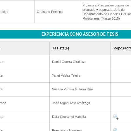
Profesora Principal en cursos de
pregrado y posgrado. Jefe de
rsidad
Ordinario-Principal
Departamento de Ciencias Celular
Moleculares (Marzo 2015)
EXPERIENCIA COMO ASESOR DE TESIS
s
Tesista(s)
Repositori
ter
Daniel Guerra Giraldez
ter
Yanet Valdez Tejeira
ter
Susana Virginia Gutarra Díaz
rado
José Miguel Aste Amézaga
ter
Dalia Churampi Mancilla
ter
Francesco Foppiano