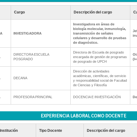
Cargo
Descripción del cargo
Ca
Investigadora en áreas de
biología molecular, inmunología,
Je
IA
INVESTIGADORA
transmisición de señales
in
celulares y desarrollo de pruebas
de diagnóstico.
Directora de Escuela de posgrado
DIRECTORA ESCUELA
Ot
A
encargada de gestión de programas
POSGRADO
(I
de posgrado de UPCH
Dirección de actividades
académicas, científicas, de servicio
A
DECANA
y responsabilidad social de Facultad
de Ciencias y Filosofía
A
PROFESORA PRINCIPAL
DOCENCIA E INVESTIGACIÓN
Do
EXPERIENCIA LABORAL COMO DOCENTE
Institución
Tipo Docente
Descripción del cargo