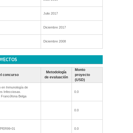
Julio 2017
Diciembre 2017
Diciembre 2008
OYECTOS
Monto
Metodología
l concurso
proyecto
de evaluación
(USD)
n en Inmunología de
s Infecciosas.
0.0
 Francófona Belga
0.0
/PER99-01
0.0