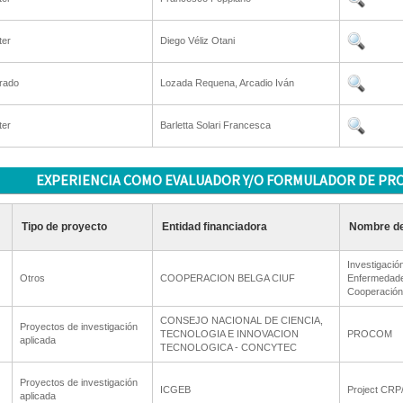
ter
Diego Véliz Otani
rado
Lozada Requena, Arcadio Iván
ter
Barletta Solari Francesca
EXPERIENCIA COMO EVALUADOR Y/O FORMULADOR DE PR
Tipo de proyecto
Entidad financiadora
Nombre de
Investigació
Otros
COOPERACION BELGA CIUF
Enfermedade
Cooperación
CONSEJO NACIONAL DE CIENCIA,
Proyectos de investigación
TECNOLOGIA E INNOVACION
PROCOM
aplicada
TECNOLOGICA - CONCYTEC
Proyectos de investigación
ICGEB
Project CRP
aplicada