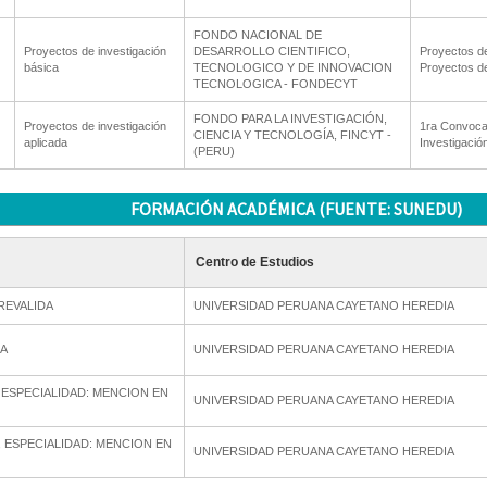
FONDO NACIONAL DE
Proyectos de investigación
DESARROLLO CIENTIFICO,
Proyectos de
básica
TECNOLOGICO Y DE INNOVACION
Proyectos de
TECNOLOGICA - FONDECYT
FONDO PARA LA INVESTIGACIÓN,
Proyectos de investigación
1ra Convoca
CIENCIA Y TECNOLOGÍA, FINCYT -
aplicada
Investigació
(PERU)
FORMACIÓN ACADÉMICA (FUENTE: SUNEDU)
Centro de Estudios
REVALIDA
UNIVERSIDAD PERUANA CAYETANO HEREDIA
IA
UNIVERSIDAD PERUANA CAYETANO HEREDIA
 ESPECIALIDAD: MENCION EN
UNIVERSIDAD PERUANA CAYETANO HEREDIA
, ESPECIALIDAD: MENCION EN
UNIVERSIDAD PERUANA CAYETANO HEREDIA