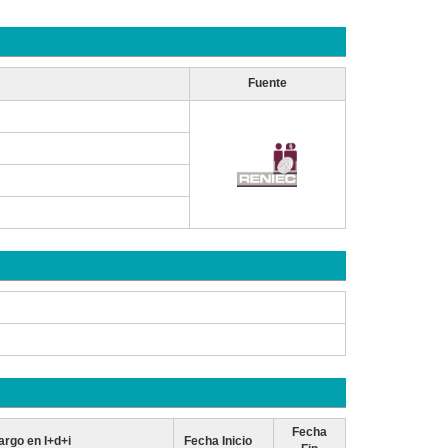
Fuente
Fecha
argo en I+d+i
Fecha Inicio