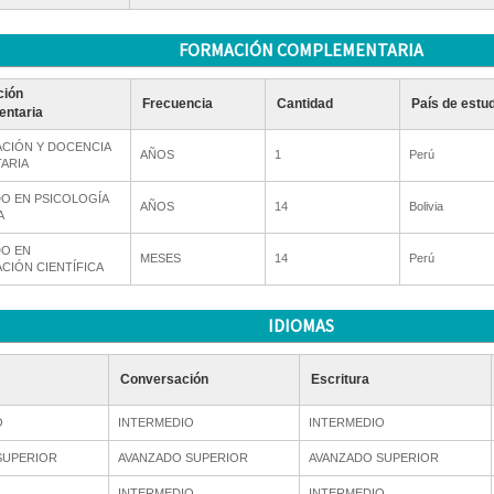
FORMACIÓN COMPLEMENTARIA
ción
Frecuencia
Cantidad
País de estu
ntaria
ACIÓN Y DOCENCIA
AÑOS
1
Perú
TARIA
O EN PSICOLOGÍA
AÑOS
14
Bolivia
A
O EN
MESES
14
Perú
CIÓN CIENTÍFICA
IDIOMAS
Conversación
Escritura
O
INTERMEDIO
INTERMEDIO
SUPERIOR
AVANZADO SUPERIOR
AVANZADO SUPERIOR
INTERMEDIO
INTERMEDIO