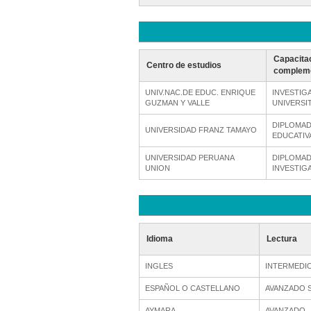
Capacita
Centro de estudios
compleme
UNIV.NAC.DE EDUC. ENRIQUE
INVESTIG
GUZMAN Y VALLE
UNIVERSI
DIPLOMAD
UNIVERSIDAD FRANZ TAMAYO
EDUCATIV
UNIVERSIDAD PERUANA
DIPLOMAD
UNION
INVESTIGA
Idioma
Lectura
INGLES
INTERMEDI
ESPAÑOL O CASTELLANO
AVANZADO 
AYMARA
AVANZADO