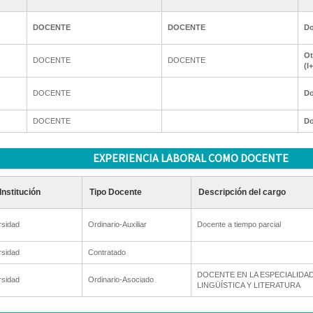
DOCENTE
DOCENTE
Do
Ot
DOCENTE
DOCENTE
(I
DOCENTE
Do
DOCENTE
Do
EXPERIENCIA LABORAL COMO DOCENTE
Institución
Tipo Docente
Descripción del cargo
rsidad
Ordinario-Auxiliar
Docente a tiempo parcial
rsidad
Contratado
DOCENTE EN LA ESPECIALIDA
rsidad
Ordinario-Asociado
LINGÜÍSTICA Y LITERATURA