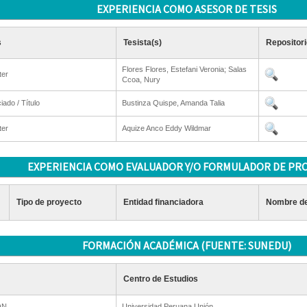
EXPERIENCIA COMO ASESOR DE TESIS
s
Tesista(s)
Repositori
Flores Flores, Estefani Veronia; Salas
ter
Ccoa, Nury
iado / Título
Bustinza Quispe, Amanda Talia
ter
Aquize Anco Eddy Wildmar
EXPERIENCIA COMO EVALUADOR Y/O FORMULADOR DE PR
Tipo de proyecto
Entidad financiadora
Nombre de
FORMACIÓN ACADÉMICA (FUENTE: SUNEDU)
Centro de Estudios
ON
Universidad Peruana Unión