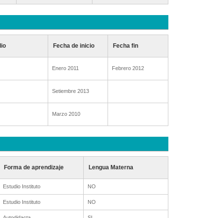
dio
Fecha de inicio
Fecha fin
Enero 2011
Febrero 2012
Setiembre 2013
Marzo 2010
Forma de aprendizaje
Lengua Materna
Estudio Instituto
NO
Estudio Instituto
NO
Autodidacta
SI