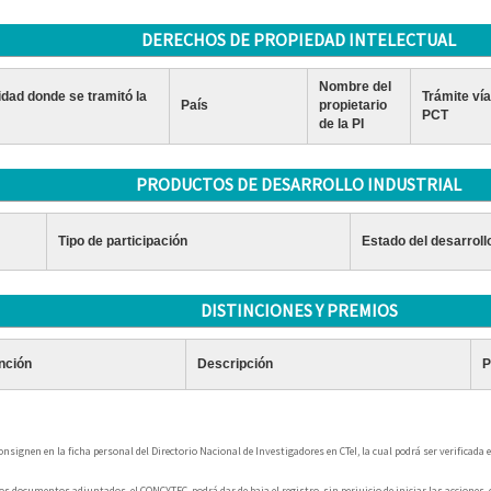
DERECHOS DE PROPIEDAD INTELECTUAL
Nombre del
idad donde se tramitó la
Trámite vía
País
propietario
PCT
de la PI
PRODUCTOS DE DESARROLLO INDUSTRIAL
Tipo de participación
Estado del desarroll
DISTINCIONES Y PREMIOS
inción
Descripción
P
signen en la ficha personal del Directorio Nacional de Investigadores en CTeI, la cual podrá ser verificada
s documentos adjuntados, el CONCYTEC, podrá dar de baja el registro, sin perjuicio de iniciar las acciones,