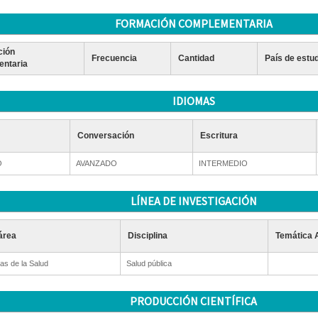
FORMACIÓN COMPLEMENTARIA
ción
Frecuencia
Cantidad
País de estu
ntaria
IDIOMAS
Conversación
Escritura
O
AVANZADO
INTERMEDIO
LÍNEA DE INVESTIGACIÓN
área
Disciplina
Temática 
as de la Salud
Salud pública
PRODUCCIÓN CIENTÍFICA