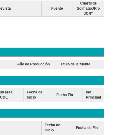
Cuartil de
evista
Fuente
ScimagoJR o
JCR*
Año de Producción
Título de la fuente
ub área
Fecha de
Inv.
Fecha Fin
CDE
Inicio
Principal
Fecha de
Fecha de Fin
Inicio