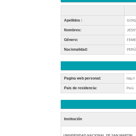
Apellidos :
GONZ
Nombres:
JESS
Género:
FEME
Nacionalidad:
PERÚ
Pagina web personal:
http://
Pais de residencia:
Perú
Institución
UNIVERSIDAD NACIONAL DE SAN MARTIN