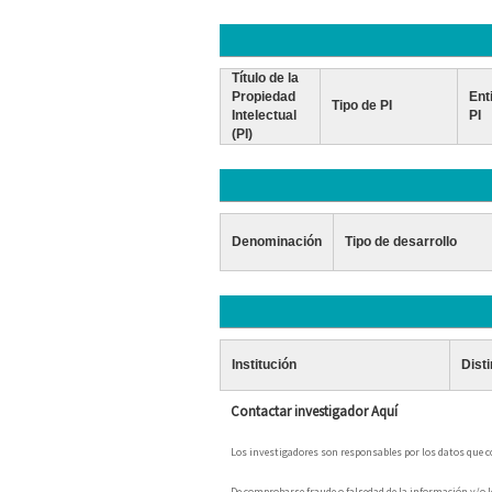
Título de la
Propiedad
Ent
Tipo de PI
Intelectual
PI
(PI)
Denominación
Tipo de desarrollo
Institución
Dist
Contactar investigador Aquí
Los investigadores son responsables por los datos que con
De comprobarse fraude o falsedad de la información y/o lo