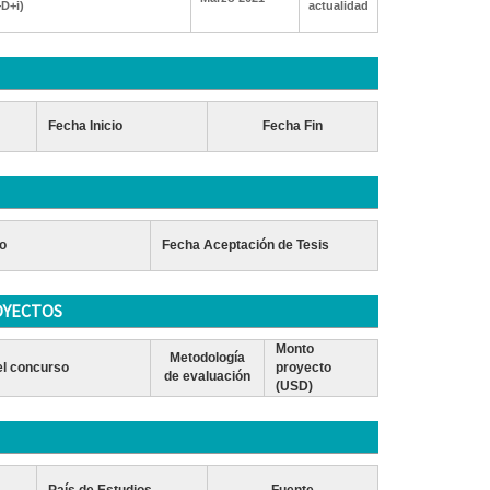
+D+i)
actualidad
Fecha Inicio
Fecha Fin
o
Fecha Aceptación de Tesis
OYECTOS
Monto
Metodología
l concurso
proyecto
de evaluación
(USD)