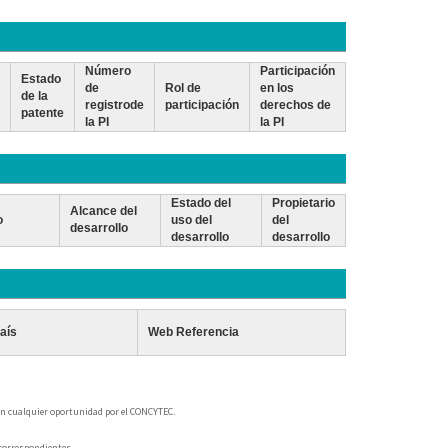
Número
Participación
Estado
de
Rol de
en los
de la
registrode
participación
derechos de
patente
la PI
la PI
Estado del
Propietario
Alcance del
o
uso del
del
desarrollo
desarrollo
desarrollo
aís
Web Referencia
 en cualquier oportunidad por el CONCYTEC.
 correspondientes.