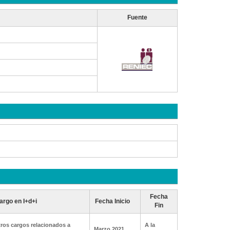
Fuente
Fecha
argo en I+d+i
Fecha Inicio
Fin
ros cargos relacionados a
A la
Marzo 2021