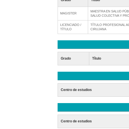
Grado
Título
MAESTRA EN SALUD PÚB
MAGISTER
SALUD COLECTIVA Y PR
LICENCIADO /
TÍTULO PROFESIONAL A
TÍTULO
CIRUJANA
Grado
Título
Centro de estudios
Centro de estudios