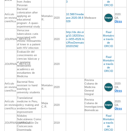
article
from Andes
3
de
Peruvian
ORCID
Bacterial
colonization after
Artículo
10.5867/medw
2020:
applying an
Montalvo
en revista
2020
ave.2020.08.8
Medwave
Q4,
educational
R.
científica
029
Otros
program: A quasi-
experimental study
Verrucose
http://dx.doi.or
Raul
tuberculosis cutis
g/10.18203/iss
Montalvo
associated with
JOURNAL_ARTICLE
2020
n.2455-4529.In
a través
chronic monoartritis
tJResDermato
de
of knee in a patient
l20201592
ORCID
with HIV infection
Evaluación del
conocimiento en
Raul
ciencias básicas y
Montalvo
el posterior
JOURNAL_ARTICLE
2020
a través
rendimiento
de
académico en
ORCID
estudiantes de
Medicina
Revista
Bacterial flora
Artículo
Cubana de
2020:
resistant to hand
Montalvo
en revista
2020
Medicina
Q4,
washing in
R.
científica
General
Otros
university students
Integral
Translational
Revista
Artículo
medicine in Peru,
2020:
Mejia
Cubana de
en revista
policy making and
2020
Q4,
C.R.
Investigaciones
científica
evidence-based
Otros
Biomedicas
improvement
Nódulos
Raul
Subcutáneos Como
Montalvo
JOURNAL_ARTICLE
Manifestación De
2019
a través
Cisticercosis
de
Diseminada
ORCID