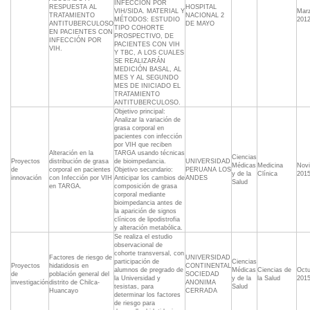
INFECCIÓN POR
RESPUESTA AL
HOSPITAL
VIH/SIDA. MATERIAL Y
Mar
TRATAMIENTO
NACIONAL 2
MÉTODOS: ESTUDIO
201
ANTITUBERCULOSO
DE MAYO
TIPO COHORTE
EN PACIENTES CON
PROSPECTIVO, DE
INFECCIÓN POR
PACIENTES CON VIH
VIH.
Y TBC, A LOS CUALES
SE REALIZARÁN
MEDICIÓN BASAL, AL
MES Y AL SEGUNDO
MES DE INICIADO EL
TRATAMIENTO
ANTITUBERCULOSO.
Objetivo principal:
Analizar la variación de
grasa corporal en
pacientes con infección
por VIH que reciben
Alteración en la
TARGA usando técnicas
Ciencias
Proyectos
distribución de grasa
de bioimpedancia.
UNIVERSIDAD
Médicas
Medicina
Nov
de
corporal en pacientes
Objetivo secundario:
PERUANA LOS
y de la
Clínica
201
innovación
con Infección por VIH
Anticipar los cambios de
ANDES
Salud
en TARGA.
composición de grasa
corporal mediante
bioimpedancia antes de
la aparición de signos
clínicos de lipodistrofia
y alteración metabólica.
Se realiza el estudio
observacional de
cohorte transversal, con
Factores de riesgo de
UNIVERSIDAD
participación de
Ciencias
Proyectos
hidatidosis en
CONTINENTAL
alumnos de pregrado de
Médicas
Ciencias de
Octu
de
población general del
SOCIEDAD
la Universidad y
y de la
la Salud
201
investigación
distrito de Chilca-
ANONIMA
tesistas, para
Salud
Huancayo
CERRADA
determinar los factores
de riesgo para