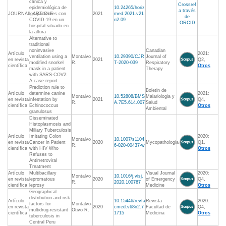
clínica y
Crossref
epidemiológica de
10.24265/horiz
a través
JOURNAL_ARTICLE
los pacientes con
2021
med.2021.v21
de
COVID-19 en un
n2.09
ORCID
hospital situado en
la altura
Alternative to
traditional
noninvasive
Canadian
Artículo
2021:
ventilation using a
Montalvo
10.29390/CJR
Journal of
en revista
2021
Q2,
modified snorkel
R.
T-2020-039
Respiratory
científica
Otros
mask in a patient
Therapy
with SARS-COV2:
A case report
Prediction rule to
Boletin de
Artículo
determine canine
2021:
Montalvo
10.52808/BMS
Malariologia y
en revista
infestation by
2021
Q4,
R.
A.7E5.614.007
Salud
científica
Echinococcus
Otros
Ambiental
granulosus
Disseminated
Histoplasmosis and
Miliary Tuberculosis
Artículo
Imitating Colon
2020:
Montalvo
10.1007/s1104
en revista
Cancer in Patient
2020
Mycopathologia
Q1,
R.
6-020-00437-w
científica
with HIV Who
Otros
Refuses to
Antirretroviral
Treatment
Artículo
Multibacillary
Visual Journal
2020:
Montalvo
10.1016/j.visj.
en revista
lepromatous
2020
of Emergency
Q4,
R.
2020.100767
científica
leprosy
Medicine
Otros
Geographical
distribution and risk
Artículo
10.15446/revfa
Revista
2020:
factors for
Montalvo-
en revista
2020
cmed.v68n2.7
Facultad de
Q4,
multidrug-resistant
Otivo R.
científica
1715
Medicina
Otros
tuberculosis in
Central Peru