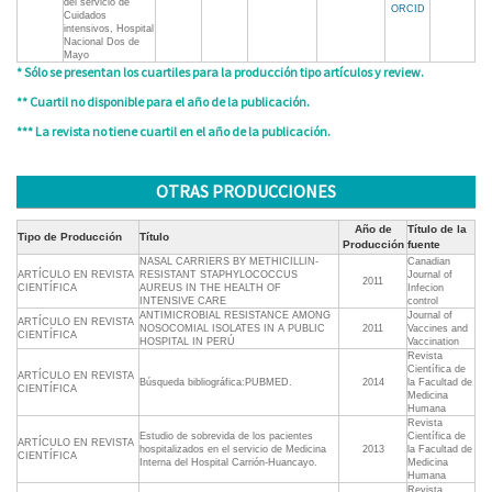
del servicio de
ORCID
Cuidados
intensivos, Hospital
Nacional Dos de
Mayo
* Sólo se presentan los cuartiles para la producción tipo artículos y review.
** Cuartil no disponible para el año de la publicación.
*** La revista no tiene cuartil en el año de la publicación.
OTRAS PRODUCCIONES
Año de
Título de la
Tipo de Producción
Título
Producción
fuente
NASAL CARRIERS BY METHICILLIN-
Canadian
ARTÍCULO EN REVISTA
RESISTANT STAPHYLOCOCCUS
Journal of
2011
CIENTÍFICA
AUREUS IN THE HEALTH OF
Infecion
INTENSIVE CARE
control
ANTIMICROBIAL RESISTANCE AMONG
Journal of
ARTÍCULO EN REVISTA
NOSOCOMIAL ISOLATES IN A PUBLIC
2011
Vaccines and
CIENTÍFICA
HOSPITAL IN PERÚ
Vaccination
Revista
Científica de
ARTÍCULO EN REVISTA
Búsqueda bibliográfica:PUBMED.
2014
la Facultad de
CIENTÍFICA
Medicina
Humana
Revista
Estudio de sobrevida de los pacientes
Científica de
ARTÍCULO EN REVISTA
hospitalizados en el servicio de Medicina
2013
la Facultad de
CIENTÍFICA
Interna del Hospital Carrión-Huancayo.
Medicina
Humana
Revista