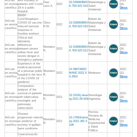
Artículo
with mortality in
2022:
Diaz-
10.52808/BMS
Malariologia y
en revista
patients with Covid-
2022
Q4,
Lazo A.
A.7E6.622.014
Salud
científica
19 in a public
Otros
Ambiental
hospital
BBIBP-
CorV/Sinopharm
Boletin de
Artículo
2022:
COVID-19 vaccine-
Otivo
10.52808/BMS
Malariologia y
en revista
2022
Q4,
induced humoral
R.M.
A.7E6.623.010
Salud
científica
Otros
response in
Ambiental
frontline workers
Clinical and
laboratory
Boletin de
Artículo
differences
2022:
Montalvo
10.52808/BMS
Malariologia y
en revista
between severe
2022
Q4,
R.
A.7E6.625.012
Salud
científica
yellow fever and
Otros
Ambiental
severe dengue in
emergency patients
Experience of the
medical personnel
Artículo
10.5867/MED
2022:
of a peruvian public
Montalvo
en revista
2022
WAVE.2022.S
Medwave
Q3,
hospital in the face
R.
científica
3.2602
Otros
of the COVID-19
pandemic
Comparative
analysis of the
Artículo
survival of patients
2021:
Montalvo
10.1016/j.neua
Neurologia
en revista
with tuberculous
2021
Q4,
R.
rg.2021.09.004
Argentina
científica
meningitis and
Otros
pulmonary
tuberculosis
Revista
Disease
Peruana de
Artículo
progression velocity
10.17843/rpme
2021:
Montalvo
Medicina
en revista
as predictor of
2021
sp.2021.381.5
Q3,
R.
Experimental
científica
severity in guillain-
106
Otros
y Salud
barre syndrome
Publica
Caracterización