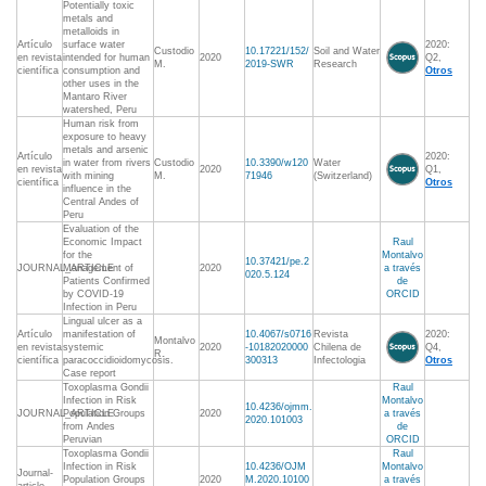
Potentially toxic
metals and
metalloids in
Artículo
surface water
2020:
Custodio
10.17221/152/
Soil and Water
en revista
intended for human
2020
Q2,
M.
2019-SWR
Research
científica
consumption and
Otros
other uses in the
Mantaro River
watershed, Peru
Human risk from
exposure to heavy
metals and arsenic
Artículo
2020:
in water from rivers
Custodio
10.3390/w120
Water
en revista
2020
Q1,
with mining
M.
71946
(Switzerland)
científica
Otros
influence in the
Central Andes of
Peru
Evaluation of the
Economic Impact
Raul
for the
Montalvo
10.37421/pe.2
JOURNAL_ARTICLE
Management of
2020
a través
020.5.124
Patients Confirmed
de
by COVID-19
ORCID
Infection in Peru
Lingual ulcer as a
Artículo
manifestation of
10.4067/s0716
Revista
2020:
Montalvo
en revista
systemic
2020
-10182020000
Chilena de
Q4,
R.
científica
paracoccidioidomycosis.
300313
Infectologia
Otros
Case report
Toxoplasma Gondii
Raul
Infection in Risk
Montalvo
10.4236/ojmm.
JOURNAL_ARTICLE
Population Groups
2020
a través
2020.101003
from Andes
de
Peruvian
ORCID
Toxoplasma Gondii
Raul
Infection in Risk
10.4236/OJM
Montalvo
Journal-
Population Groups
2020
M.2020.10100
a través