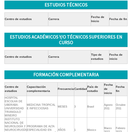
ESTUDIOS TÉCNICOS
Fecha de
Centro de estudios
Carrera
Fecha de fin
Inicio
ESTUDIOS ACADÉMICOS Y/O TÉCNICOS SUPERIORES EN
CURSO
Tipo de
Fecha de
Centro de estudios
Carrera
estudios
inicio
FORMACIÓN COMPLEMENTARIA
Fecha
Centro de
Capacitación
País de
Fecha
Frecuencia
Cantidad
de
estudios
complementaria
estudio
fin
inicio
HOSPITAL
ESCOLHA DE
UBERABA-
MEDICINA TROPICAL
Agosto
Octubre
MESES
3
Brasil
UNIVERSIDAD
E INFECCIOSAS
2011
2011
TRIANGULO
MINEIRO
INSTITUTO
NACIONAL DE
NEUROLOGÍA Y
PROGRAMA DE ALTA
Marzo
Febrero
NEUROCIRUGÍA
ESPECIALIDAD EN
AÑOS
1
Mexico
2022
2023