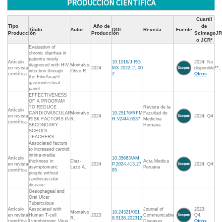
PRODUCCIÓN CIENTÍFICA
Cuartil
Tipo
Año de
de
Título
Autor
DOI
Revista
Fuente
Producción
Producción
ScimagoJR
o JCR*
Evaluation of
chronic diarrhea in
patients newly
Artículo
10.1016/J.RG
2024: No
diagnosed with HIV
Montalvo-
en revista
2024
MX.2022.11.00
disponible**,
infection through
Otivo R.
científica
2
Otros
the FilmArray®
gastrointestinal
panel
EFFECTIVENESS
OF A PROGRAM
TO REDUCE
Revista de la
Artículo
CARDIOVASCULAR
Montalvo
10.25176/RFM
Facultad de
en revista
2024
2024: Q4
RISK FACTORS IN
R.
H.V24I4.6537
Medicina
científica
SECONDARY
Humana
SCHOOL
TEACHERS
Associated factors
to increased carotid
intima-media
Artículo
10.35663/AM
thickness in
Diaz-
Acta Medica
en revista
2024
P.2024.413.27
2024: Q4
asymptomatic
Lazo A.
Peruana
científica
95
people without
cardiovascular
disease
Oesophageal and
Oral Ulcer
Tuberculous
Artículo
Associated with
Journal of
2023:
Montalvo
10.24321/001
en revista
Human T-cell
2023
Communicable
Q4,
R.
9.5138.202312
científica
Lymphotropic Virus
Diseases
Otros