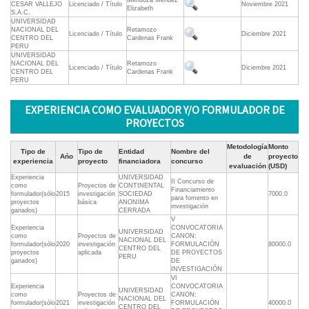
Mendoza Mendez
CESAR VALLEJO
Licenciado / Título
Noviembre 2021
Elizabeth
S.A.C.
UNIVERSIDAD
NACIONAL DEL
Retamozo
Licenciado / Título
Diciembre 2021
CENTRO DEL
Cardenas Frank
PERU
UNIVERSIDAD
NACIONAL DEL
Retamozo
Licenciado / Título
Diciembre 2021
CENTRO DEL
Cardenas Frank
PERU
EXPERIENCIA COMO EVALUADOR Y/O FORMULADOR DE
PROYECTOS
Metodología
Monto
Tipo de
Tipo de
Entidad
Nombre del
Ańo
de
proyecto
experiencia
proyecto
financiadora
concurso
evaluación
(USD)
Experiencia
UNIVERSIDAD
II Concurso de
como
Proyectos de
CONTINENTAL
Financiamiento
formulador(sólo
2015
investigación
SOCIEDAD
7000.0
para fomento en
proyectos
básica
ANONIMA
investigación
ganados)
CERRADA
V
Experiencia
CONVOCATORIA
UNIVERSIDAD
como
Proyectos de
CANON:
NACIONAL DEL
formulador(sólo
2020
investigación
FORMULACIÓN
80000.0
CENTRO DEL
proyectos
aplicada
DE PROYECTOS
PERU
ganados)
DE
INVESTIGACIÓN
VI
Experiencia
CONVOCATORIA
UNIVERSIDAD
como
Proyectos de
CANON:
NACIONAL DEL
formulador(sólo
2021
investigación
FORMULACIÓN
40000.0
CENTRO DEL