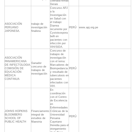
Uberaba-Minas
Gerais
Concurso APJ
a la
Investigación
en Salud con
el trabajo:
ASOCIACIÓN
trabajo de
Diarrea
PERUANO
investigación
PERÚ
www.apj.org.pe
recurrente por
JAPONESA.
finalista
Cystoisospora
belli en
pacientes con
infección por
VIH/SIDA.
Concurso de
trabajos de
ASOCIACIÓN
investigación
PANAMERICANA
con el tema:
Ganador
DE INFECTOLOGIA.
Marcadores de
concurso de
COMISIÓN DE
Bioimpedancia
PERÚ
trabajos de
EDUCACIÓN
y resultado de
investigación
MÉDICA
tuberculosis en
CONTINUA
pacientes
infectados con
VIH.
En
coordinación
con el Centro
de Excelencia
en
Enfermedades
JOHNS HOPKINS
Financiamento
Crónicas de la
BLOOMBERG
integral de
Universidad
PERÚ
SCHOOL OF
estudios de
Peruana
PUBLIC HEALTH
Maestria
Cayetano
Heredia para el
otorgamiento