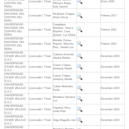
Licenciado / Título
Enero 2020
CENTRO DEL
Pilloraza Rojas,
PERU
Kely Jasmin
UNIVERSIDAD
NACIONAL DEL
Alcántara Chagua,
Licenciado / Título
Febrero 2017
CENTRO DEL
Arturo Oscar
PERU
UNIVERSIDAD
Cangalaya
NACIONAL DEL
Martinez, Vianca
Licenciado / Título
Febrero 2021
CENTRO DEL
Mayleni; Caso
PERU
Quispe, Luz Eliana
UNIVERSIDAD
Mendez Porras,
NACIONAL DEL
Licenciado / Título
Riquert; Sánchez
Febrero 2021
CENTRO DEL
Rios, Sandra Luz
PERU
UNIVERSIDAD
Cabrera Acevedo,
CESAR VALLEJO
Licenciado / Título
Diciembre 2023
Olenka Merlee
S.A.C.
UNIVERSIDAD
Castro Colque,
CESAR VALLEJO
Licenciado / Título
Diciembre 2023
Stefanny Marilia
S.A.C.
UNIVERSIDAD
Castro Colque,
CESAR VALLEJO
Licenciado / Título
Diciembre 2023
Stefanny Marilia
S.A.C.
UNIVERSIDAD
Cubas Melendez
CESAR VALLEJO
Licenciado / Título
Diciembre 2023
Paola
S.A.C.
UNIVERSIDAD
Mendoza Gamarra
CESAR VALLEJO
Licenciado / Título
Diciembre 2023
Luz
S.A.C.
UNIVERSIDAD
Figueroa Vilca,
CESAR VALLEJO
Licenciado / Título
Diciembre 2023
Linda Rubí
S.A.C.
UNIVERSIDAD
CESAR VALLEJO
Licenciado / Título
Vega Maguiña Joel
Diciembre 2023
S.A.C.
UNIVERSIDAD