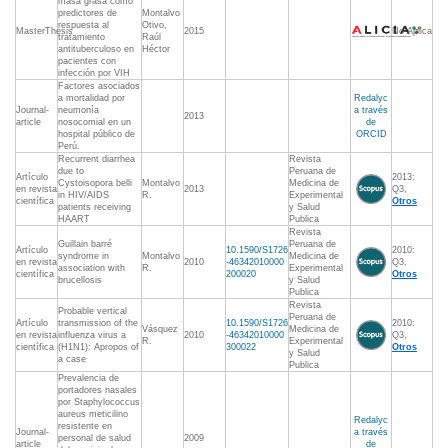
masa grasa como
predictores de
Montalvo
respuesta al
Otivo,
MasterThesis
2015
No Aplica
tratamiento
Raúl
antituberculoso en
Héctor
pacientes con
infección por VIH
Factores asociados
a mortalidad por
Redalyc
Journal-
neumonía
a través
2013
article
nosocomial en un
de
hospital público de
ORCID
Perú.
Recurrent diarrhea
Revista
due to
Peruana de
Artículo
2013:
Cystoisopora belli
Montalvo
Medicina de
en revista
2013
Q3,
in HIV/AIDS
R.
Experimental
científica
Otros
patients receiving
y Salud
HAART
Publica
Revista
Guillain barré
Peruana de
Artículo
10.1590/S1726
2010:
syndrome in
Montalvo
Medicina de
en revista
2010
-46342010000
Q3,
association with
R.
Experimental
científica
200020
Otros
brucellosis
y Salud
Publica
Revista
Probable vertical
Peruana de
Artículo
transmission of the
10.1590/S1726
2010:
Vásquez
Medicina de
en revista
influenza virus a
2010
-46342010000
Q3,
R.
Experimental
científica
(H1N1): Apropos of
300022
Otros
y Salud
a case
Publica
Prevalencia de
portadores nasales
por Staphylococcus
aureus meticilino
Redalyc
resistente en
Journal-
a través
personal de salud
2009
article
de