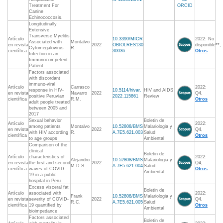
Treatment For
ORCID
Canine
Echinococcosis.
Longitudinally
Extensive
Transverse Myelitis
Artículo
10.3390/MICR
2022: No
Associated with
Montalvo
en revista
2022
OBIOLRES130
disponible**,
Cytomegalovirus
R.
científica
30036
Otros
Infection in an
Immunocompetent
Patient
Factors associated
with discordant
immuno-viral
Artículo
Carrasco
2022:
response in HIV-
10.5114/hivar.
HIV and AIDS
en revista
Navarro
2022
Q4,
positive Peruvian
2022.115861
Review
científica
R.M.
Otros
adult people treated
between 2005 and
2017
Sexual behavior
Boletin de
Artículo
2022:
among patients
Montalvo
10.52808/BMS
Malariologia y
en revista
2022
Q4,
with HIV according
R.
A.7E5.621.003
Salud
científica
Otros
to age groups
Ambiental
Comparison of the
clinical
Boletin de
Artículo
characteristics of
2022:
Alejandro
10.52808/BMS
Malariologia y
en revista
the first and second
2022
Q4,
M.D.S.
A.7E5.621.004
Salud
científica
waves of COVID-
Otros
Ambiental
19 in a public
hospital in Peru
Excess visceral fat
Boletin de
Artículo
associated with
2022:
Frank
10.52808/BMS
Malariologia y
en revista
severity of COVID-
2022
Q4,
R.C.
A.7E5.621.005
Salud
científica
19 quantified by
Otros
Ambiental
bioimpedance
Factors associated
Boletin de