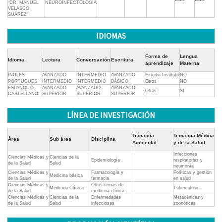
“DR. MANUEL
NEUROINFECTOLOGÍA
VELASCO
SUÁREZ”
IDIOMAS
Forma de
Lengua
Idioma
Lectura
Conversación
Escritura
aprendizaje
Materna
INGLES
AVANZADO
INTERMEDIO
AVANZADO
Estudio Instituto
NO
PORTUGUES
INTERMEDIO
INTERMEDIO
BÁSICO
Otros
NO
ESPAÑOL O
AVANZADO
AVANZADO
AVANZADO
Otros
SI
CASTELLANO
SUPERIOR
SUPERIOR
SUPERIOR
LÍNEA DE INVESTIGACIÓN
Temática
Temática Médica
Área
Sub área
Disciplina
Ambiental
y de la Salud
Infecciones
Ciencias Médicas y
Ciencias de la
Epidemiología
respiratorias y
de la Salud
Salud
neumonía
Ciencias Médicas y
Farmacología y
Políticas y gestión
Medicina básica
de la Salud
farmacia
en salud
Ciencias Médicas y
Otros temas de
Medicina Clínica
Tuberculosis
de la Salud
medicina clínica
Ciencias Médicas y
Ciencias de la
Enfermedades
Metaxénicas y
de la Salud
Salud
infecciosas
zoonóticas