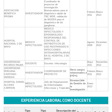
Coordinador de
proyectos de
investigación:
ASOCIACION
Biomarcadores para el
Febrero
Marzo
BENEFICA
INVESTIGADOR
diagnóstico rápido de
2011
2013
PRISMA
TBC MDR, validación
de MOODS para el
diagnóstico de tbc
ganglionar.
MEDICO
INFECTOLOGO Y
EPIDEMIOLOGO:
RESPONSABLE DEL
HOSPITAL
CONTROL DE
MEDICO
Agosto
Diciembre
NACIONAL 2 DE
ANTIBIÓTICOS DE
INFECTOLOGO
2008
2012
MAYO
USO RESTRINGIDO E
INFECCIONES
INTRAHOSPITALARIAS
EN EL HOSPITAL 2 DE
MAYO.
UNIVERSIDAD
Mayo
Noviembre
DOCENTE
Docente: Infectología
RICARDO PALMA
2011
2012
UNIVERSIDAD
Otros cargos
PERUANA
COORDINADOR DE
Febrero
Marzo
INVESTIGADOR
relacionados a
CAYETANO
PROYECTO
2011
2012
(I+D+i)
HEREDIA
Director/Jefe
HOSPITAL DANIEL
Jefe del Departamento
MÉDICO
de Gestión de
Enero
ALCIDES
de Enfermedades
INFECTOLOGO
la
2013
CARRION
Infecciosas y Tropicales
Investigación
EXPERIENCIA LABORAL COMO DOCENTE
Tipo
Tipo
Descripción del