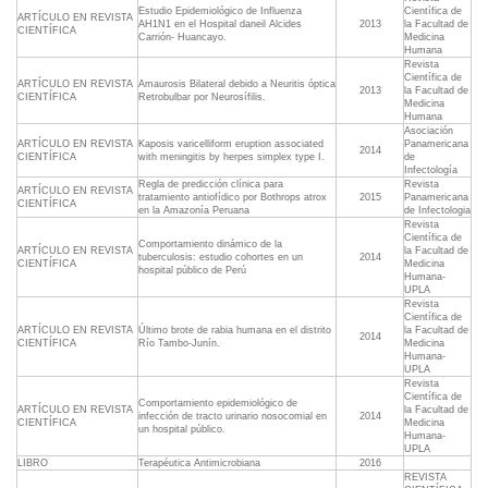
Estudio Epidemiológico de Influenza
Científica de
ARTÍCULO EN REVISTA
AH1N1 en el Hospital daneil Alcides
2013
la Facultad de
CIENTÍFICA
Carrión- Huancayo.
Medicina
Humana
Revista
Científica de
ARTÍCULO EN REVISTA
Amaurosis Bilateral debido a Neuritis óptica
2013
la Facultad de
CIENTÍFICA
Retrobulbar por Neurosífilis.
Medicina
Humana
Asociación
ARTÍCULO EN REVISTA
Kaposis varicelliform eruption associated
Panamericana
2014
CIENTÍFICA
with meningitis by herpes simplex type I.
de
Infectología
Regla de predicción clínica para
Revista
ARTÍCULO EN REVISTA
tratamiento antiofídico por Bothrops atrox
2015
Panamericana
CIENTÍFICA
en la Amazonía Peruana
de Infectologia
Revista
Científica de
Comportamiento dinámico de la
ARTÍCULO EN REVISTA
la Facultad de
tuberculosis: estudio cohortes en un
2014
CIENTÍFICA
Medicina
hospital público de Perú
Humana-
UPLA
Revista
Científica de
ARTÍCULO EN REVISTA
Último brote de rabia humana en el distrito
la Facultad de
2014
CIENTÍFICA
Río Tambo-Junín.
Medicina
Humana-
UPLA
Revista
Científica de
Comportamiento epidemiológico de
ARTÍCULO EN REVISTA
la Facultad de
infección de tracto urinario nosocomial en
2014
CIENTÍFICA
Medicina
un hospital público.
Humana-
UPLA
LIBRO
Terapéutica Antimicrobiana
2016
REVISTA