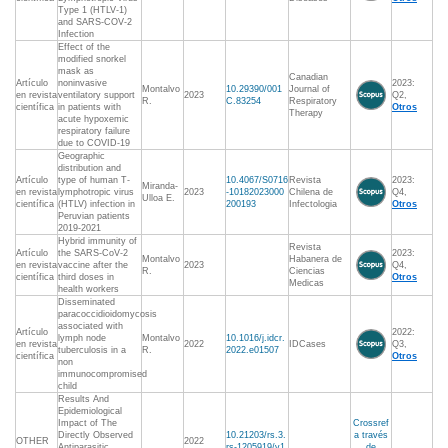
Type 1 (HTLV-1)
and SARS-COV-2
Infection
Effect of the
modified snorkel
mask as
Canadian
Artículo
noninvasive
2023:
Montalvo
10.29390/001
Journal of
en revista
ventilatory support
2023
Q2,
R.
C.83254
Respiratory
científica
in patients with
Otros
Therapy
acute hypoxemic
respiratory failure
due to COVID-19
Geographic
distribution and
Artículo
type of human T-
10.4067/S0716
Revista
2023:
Miranda-
en revista
lymphotropic virus
2023
-10182023000
Chilena de
Q4,
Ulloa E.
científica
(HTLV) infection in
200193
Infectologia
Otros
Peruvian patients
2019-2021
Hybrid immunity of
Revista
Artículo
the SARS-CoV-2
2023:
Montalvo
Habanera de
en revista
vaccine after the
2023
Q4,
R.
Ciencias
científica
third doses in
Otros
Medicas
health workers
Disseminated
paracoccidioidomycosis
associated with
Artículo
2022:
lymph node
Montalvo
10.1016/j.idcr.
en revista
2022
IDCases
Q3,
tuberculosis in a
R.
2022.e01507
científica
Otros
non
immunocompromised
child
Results And
Epidemiological
Impact of The
Crossref
Directly Observed
10.21203/rs.3.
a través
OTHER
2022
Antiparasitic
rs-1205919/v1
de