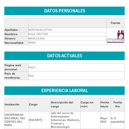
DATOS PERSONALES
Fuente
Apellidos :
MONTALVO OTIVO
Nombres:
RAUL HECTOR
Género:
MASCULINO
Nacionalidad:
PERÚ
DATOS ACTUALES
Pagina web
http://
personal:
Pais de
Perú
residencia:
EXPERIENCIA LABORAL
Descripción del
Cargo en
Fecha
Fecha
Institución
Cargo
cargo
I+d+i
Inicio
Fin
Jefe del curso de
UNIVERSIDAD
Enfermedades
NACIONAL DEL
Mayo
A la
DOCENTE
Infecciosas, Medicina
CENTRO DEL
2013
actualidad
Tropical y
PERU
Microbiología