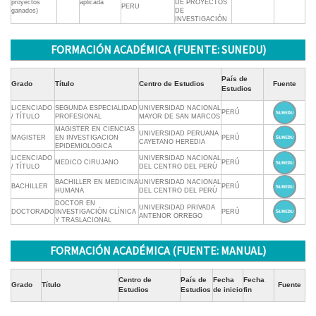
proyectos
aplicada
DE PROYECTOS
PERU
ganados)
DE
INVESTIGACIÓN
FORMACIÓN ACADÉMICA (FUENTE: SUNEDU)
País de
Grado
Título
Centro de Estudios
Fuente
Estudios
LICENCIADO
SEGUNDA ESPECIALIDAD
UNIVERSIDAD NACIONAL
PERÚ
/ TÍTULO
PROFESIONAL
MAYOR DE SAN MARCOS
MAGISTER EN CIENCIAS
UNIVERSIDAD PERUANA
MAGISTER
EN INVESTIGACION
PERÚ
CAYETANO HEREDIA
EPIDEMIOLOGICA
LICENCIADO
UNIVERSIDAD NACIONAL
MEDICO CIRUJANO
PERÚ
/ TÍTULO
DEL CENTRO DEL PERÚ
BACHILLER EN MEDICINA
UNIVERSIDAD NACIONAL
BACHILLER
PERÚ
HUMANA
DEL CENTRO DEL PERÚ
DOCTOR EN
UNIVERSIDAD PRIVADA
DOCTORADO
INVESTIGACIÓN CLÍNICA
PERÚ
ANTENOR ORREGO
Y TRASLACIONAL
FORMACIÓN ACADÉMICA (FUENTE: MANUAL)
Centro de
País de
Fecha
Fecha
Grado
Título
Fuente
Estudios
Estudios
de inicio
fin