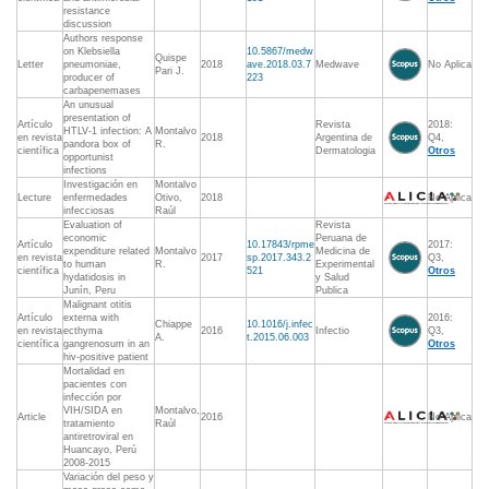
resistance
discussion
Authors response
on Klebsiella
10.5867/medw
Quispe
Letter
pneumoniae,
2018
ave.2018.03.7
Medwave
No Aplica
Pari J.
producer of
223
carbapenemases
An unusual
presentation of
Artículo
Revista
2018:
HTLV-1 infection: A
Montalvo
en revista
2018
Argentina de
Q4,
pandora box of
R.
científica
Dermatologia
Otros
opportunist
infections
Investigación en
Montalvo
Lecture
enfermedades
Otivo,
2018
No Aplica
infecciosas
Raúl
Evaluation of
Revista
economic
Peruana de
Artículo
10.17843/rpme
2017:
expenditure related
Montalvo
Medicina de
en revista
2017
sp.2017.343.2
Q3,
to human
R.
Experimental
científica
521
Otros
hydatidosis in
y Salud
Junín, Peru
Publica
Malignant otitis
Artículo
externa with
2016:
Chiappe
10.1016/j.infec
en revista
ecthyma
2016
Infectio
Q3,
A.
t.2015.06.003
científica
gangrenosum in an
Otros
hiv-positive patient
Mortalidad en
pacientes con
infección por
VIH/SIDA en
Montalvo,
Article
2016
No Aplica
tratamiento
Raúl
antiretroviral en
Huancayo, Perú
2008-2015
Variación del peso y