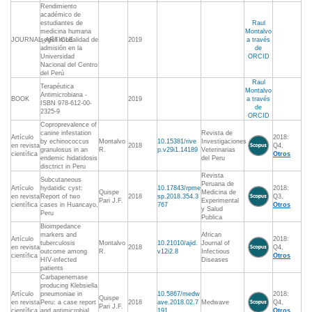
Rendimiento
académico de
estudiantes de
Raul
medicina humana
Montalvo
JOURNAL_ARTICLE
según modalidad de
2019
a través
admisión en la
de
Universidad
ORCID
Nacional del Centro
del Perú
Raul
Terapéutica
Montalvo
Antimicrobiana -
BOOK
2019
a través
ISBN 978-612-00-
de
2325-9
ORCID
Coproprevalence of
canine infestation
Revista de
Artículo
2018:
by echinococcus
Montalvo
10.15381/rive
Investigaciones
en revista
2018
Q4,
granulosus in an
R.
p.v29i1.14189
Veterinarias
científica
Otros
endemic hidatidosis
del Peru
disctrict in Peru
Revista
Subcutaneous
Peruana de
Artículo
hydatidic cyst:
10.17843/rpme
2018:
Quispe
Medicina de
en revista
Report of two
2018
sp.2018.354.3
Q3,
Pari J.F.
Experimental
científica
cases in Huancayo,
767
Otros
y Salud
Peru
Publica
Bioimpedance
markers and
African
Artículo
2018:
tuberculosis
Montalvo
10.21010/ajid.
Journal of
en revista
2018
Q4,
outcome among
R.
v12i2.8
Infectious
científica
Otros
HIV-infected
Diseases
patients
Carbapenemase
producing Klebsiella
Artículo
pneumoniae in
10.5867/medw
2018:
Quispe
en revista
Peru: a case report
2018
ave.2018.02.7
Medwave
Q4,
Pari J.F.
científica
and antimicrobial
191
Otros