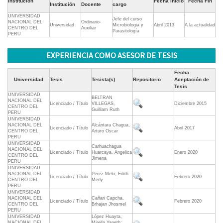
Institución
Fecha Inicio
Fecha Fin
Institución
Docente
cargo
UNIVERSIDAD
Jefe del curso
NACIONAL DEL
Ordinario-
Universidad
Microbiologia y
Abril 2013
A la actualidad
CENTRO DEL
Auxiliar
Parasitología
PERU
EXPERIENCIA COMO ASESOR DE TESIS
Fecha
Universidad
Tesis
Tesista(s)
Repositorio
Aceptación de
Tesis
UNIVERSIDAD
BELTRAN
NACIONAL DEL
Licenciado / Título
VILLEGAS,
Diciembre 2015
CENTRO DEL
Guilliam Ruth
PERU
UNIVERSIDAD
NACIONAL DEL
Alcántara Chagua,
Licenciado / Título
Abril 2017
CENTRO DEL
Arturo Oscar
PERU
UNIVERSIDAD
Carhuachagua
NACIONAL DEL
Licenciado / Título
Huarcaya, Angelica
Enero 2020
CENTRO DEL
Jimena
PERU
UNIVERSIDAD
NACIONAL DEL
Perez Melo, Edith
Licenciado / Título
Febrero 2020
CENTRO DEL
Merly
PERU
UNIVERSIDAD
NACIONAL DEL
Cañari Capcha,
Licenciado / Título
Febrero 2020
CENTRO DEL
Brhajan Jhosmel
PERU
UNIVERSIDAD
López Huayta,
NACIONAL DEL
Mirella Yaneth;