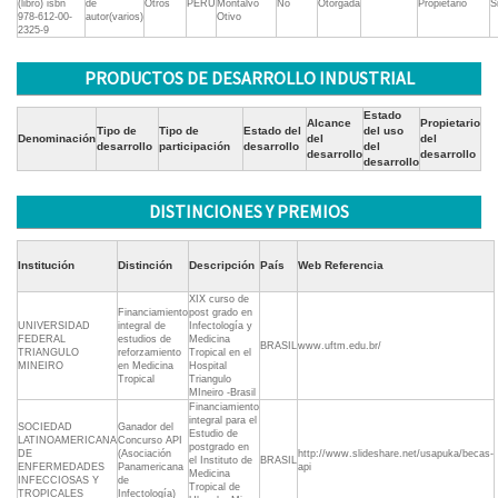
(libro) isbn
de
Otros
PERÚ
Montalvo
No
Otorgada
Propietario
S
978-612-00-
autor(varios)
Otivo
2325-9
PRODUCTOS DE DESARROLLO INDUSTRIAL
Estado
Alcance
Propietario
Tipo de
Tipo de
Estado del
del uso
Denominación
del
del
desarrollo
participación
desarrollo
del
desarrollo
desarrollo
desarrollo
DISTINCIONES Y PREMIOS
Institución
Distinción
Descripción
País
Web Referencia
XIX curso de
Financiamiento
post grado en
UNIVERSIDAD
integral de
Infectología y
FEDERAL
estudios de
Medicina
BRASIL
www.uftm.edu.br/
TRIANGULO
reforzamiento
Tropical en el
MINEIRO
en Medicina
Hospital
Tropical
Triangulo
MIneiro -Brasil
Financiamiento
integral para el
SOCIEDAD
Ganador del
Estudio de
LATINOAMERICANA
Concurso API
postgrado en
DE
(Asociación
http://www.slideshare.net/usapuka/becas-
el Instituto de
BRASIL
ENFERMEDADES
Panamericana
api
Medicina
INFECCIOSAS Y
de
Tropical de
TROPICALES
Infectología)