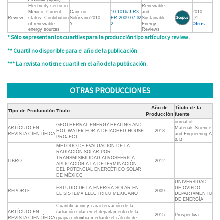
Electricity sector in
Renewable
Mexico: Current
Cancino-
10.1016/J.RS
and
2010:
Review
status. Contribution
Solórzano
2010
ER.2009.07.02
Sustainable
Q1,
of renewable
Y.
2
Energy
Otros
energy sources
Reviews
* Sólo se presentan los cuartiles para la producción tipo artículos y review.
** Cuartil no disponible para el año de la publicación.
*** La revista no tiene cuartil en el año de la publicación.
OTRAS PRODUCCIONES
Año de
Título de la
Tipo de Producción
Título
Producción
fuente
ournal of
GEOTHERMAL ENERGY HEATING AND
ARTÍCULO EN
Materials Science
HOT WATER FOR A DETACHED HOUSE
2013
REVISTA CIENTÍFICA
and Engineering A
PROJECT
& B
MÉTODO DE EVALUACIÓN DE LA
RADIACIÓN SOLAR POR
TRANSMISIBILIDAD ATMOSFÉRICA.
LIBRO
2012
APLICACIÓN A LA DETERMINACIÓN
DEL POTENCIAL ENERGÉTICO SOLAR
DE MÉXICO
UNIVERSIDAD
ESTUDIO DE LA ENERGÍA SOLAR EN
DE OVIEDO,
REPORTE
2009
EL SISTEMA ELÉCTRICO MEXICANO
DEPARTAMENTO
DE ENERGÍA
Cuantificación y caracterización de la
ARTÍCULO EN
radiación solar en el departamento de la
2015
Prospectiva
REVISTA CIENTÍFICA
guajira-colombia mediante el cálculo de