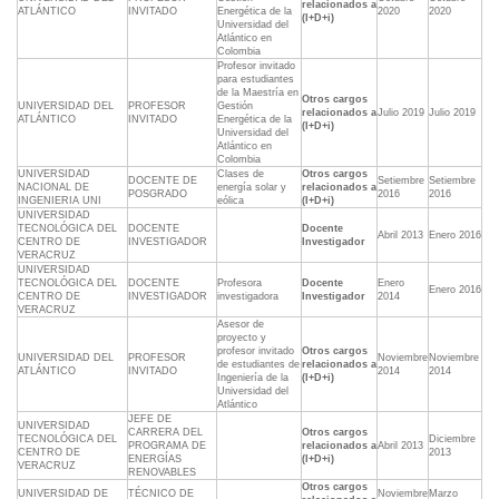
relacionados a
ATLÁNTICO
INVITADO
Energética de la
2020
2020
(I+D+i)
Universidad del
Atlántico en
Colombia
Profesor invitado
para estudiantes
de la Maestría en
Otros cargos
UNIVERSIDAD DEL
PROFESOR
Gestión
relacionados a
Julio 2019
Julio 2019
ATLÁNTICO
INVITADO
Energética de la
(I+D+i)
Universidad del
Atlántico en
Colombia
UNIVERSIDAD
Clases de
Otros cargos
DOCENTE DE
Setiembre
Setiembre
NACIONAL DE
energía solar y
relacionados a
POSGRADO
2016
2016
INGENIERIA UNI
eólica
(I+D+i)
UNIVERSIDAD
TECNOLÓGICA DEL
DOCENTE
Docente
Abril 2013
Enero 2016
CENTRO DE
INVESTIGADOR
Investigador
VERACRUZ
UNIVERSIDAD
TECNOLÓGICA DEL
DOCENTE
Profesora
Docente
Enero
Enero 2016
CENTRO DE
INVESTIGADOR
investigadora
Investigador
2014
VERACRUZ
Asesor de
proyecto y
profesor invitado
Otros cargos
UNIVERSIDAD DEL
PROFESOR
Noviembre
Noviembre
de estudiantes de
relacionados a
ATLÁNTICO
INVITADO
2014
2014
Ingeniería de la
(I+D+i)
Universidad del
Atlántico
JEFE DE
UNIVERSIDAD
CARRERA DEL
Otros cargos
TECNOLÓGICA DEL
Diciembre
PROGRAMA DE
relacionados a
Abril 2013
CENTRO DE
2013
ENERGÍAS
(I+D+i)
VERACRUZ
RENOVABLES
Otros cargos
UNIVERSIDAD DE
TÉCNICO DE
Noviembre
Marzo