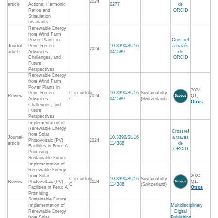
2024
article
Actions: Harmonic
0277
de
Ratios and
ORCID
Stimulation
Invariants
Renewable Energy
from Wind Farm
Power Plants in
Crossref
Journal-
Peru: Recent
10.3390/SU16
a través
2024
article
Advances,
041589
de
Challenges, and
ORCID
Future
Perspectives
Renewable Energy
from Wind Farm
Power Plants in
2024:
Peru: Recent
Cacciuttolo
10.3390/SU16
Sustainability
Review
2024
Q1,
Advances,
C.
041589
(Switzerland)
Otros
Challenges, and
Future
Perspectives
Implementation of
Renewable Energy
Crossref
from Solar
Journal-
10.3390/SU16
a través
Photovoltaic (PV)
2024
article
114388
de
Facilities in Peru: A
ORCID
Promising
Sustainable Future
Implementation of
Renewable Energy
from Solar
2024:
Cacciuttolo
10.3390/SU16
Sustainability
Review
Photovoltaic (PV)
2024
Q1,
C.
114388
(Switzerland)
Facilities in Peru: A
Otros
Promising
Sustainable Future
Implementation of
Multidisciplinary
Renewable Energy
Digital
from Solar
Publishing