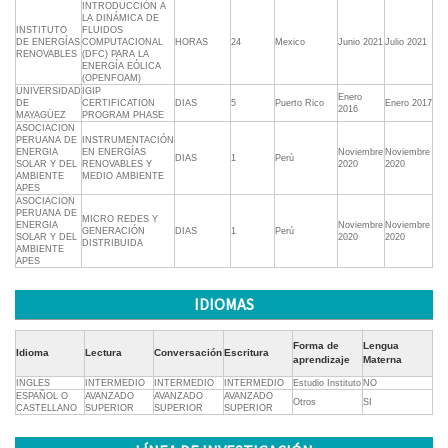
INTRODUCCIÓN A
LA DINÁMICA DE
INSTITUTO
FLUIDOS
DE ENERGÍAS
COMPUTACIONAL
HORAS
24
Mexico
Junio 2021
Julio 2021
RENOVABLES
(DFC) PARA LA
ENERGÍA EÓLICA
(OPENFOAM)
UNIVERSIDAD
IGIP
Enero
DE
CERTIFICATION
DIAS
5
Puerto Rico
Enero 2017
2016
MAYAGÜEZ
PROGRAM PHASE
ASOCIACION
PERUANA DE
INSTRUMENTACIÓN
ENERGIA
EN ENERGÍAS
Noviembre
Noviembre
DIAS
1
Perú
SOLAR Y DEL
RENOVABLES Y
2020
2020
AMBIENTE
MEDIO AMBIENTE
APES
ASOCIACION
PERUANA DE
MICRO REDES Y
ENERGIA
Noviembre
Noviembre
GENERACIÓN
DIAS
1
Perú
SOLAR Y DEL
2020
2020
DISTRIBUIDA
AMBIENTE
APES
IDIOMAS
Forma de
Lengua
Idioma
Lectura
Conversación
Escritura
aprendizaje
Materna
INGLES
INTERMEDIO
INTERMEDIO
INTERMEDIO
Estudio Instituto
NO
ESPAÑOL O
AVANZADO
AVANZADO
AVANZADO
Otros
SI
CASTELLANO
SUPERIOR
SUPERIOR
SUPERIOR