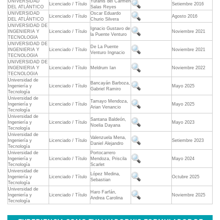
UNIVERSIDAD
Yuranis del Carmen
Licenciado / Título
Setiembre 2016
DEL ATLÁNTICO
Salas Reyes
UNIVERSIDAD
Oscar Eduardo
Licenciado / Título
Agosto 2016
DEL ATLÁNTICO
Churio Silvera
UNIVERSIDAD DE
Ignacio Gustavo de
INGENIERIA Y
Licenciado / Título
Noviembre 2021
la Puente Venturo
TECNOLOGIA
UNIVERSIDAD DE
De La Puente
INGENIERIA Y
Licenciado / Título
Noviembre 2021
Venturo Ingnacio
TECNOLOGIA
UNIVERSIDAD DE
INGENIERIA Y
Licenciado / Título
Meldrum Ian
Noviembre 2022
TECNOLOGIA
Universidad de
Bancayán Barboza,
Ingeniería y
Licenciado / Título
Mayo 2025
Gabriel Ramiro
Tecnología
Universidad de
Tamayo Mendoza,
Ingeniería y
Licenciado / Título
Mayo 2025
Arian Venancio
Tecnología
Universidad de
Santana Baldeón,
Ingeniería y
Licenciado / Título
Mayo 2023
Noelia Dayana
Tecnología
Universidad de
Valenzuela Mena,
Ingeniería y
Licenciado / Título
Setiembre 2023
Daniel Alejandro
Tecnología
Universidad de
Portocarrero
Ingeniería y
Licenciado / Título
Mendoza, Priscila
Mayo 2024
Tecnología
Scarlet
Universidad de
López Medina,
Ingeniería y
Licenciado / Título
Octubre 2025
Sebastian
Tecnología
Universidad de
Haro Farfán,
Ingeniería y
Licenciado / Título
Noviembre 2025
Andrea Carolina
Tecnología