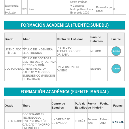
Sexto Período.
Experiencia
V Concurso
Evaluador por
como
2020
Otros
Metropolitano Lima
0.0
panel
Evaluador
Emprende 2020
FORMACIÓN ACADÉMICA (FUENTE: SUNEDU)
País de
Grado
Título
Centro de Estudios
Fuente
Estudios
INSTITUTO
LICENCIADO
TÍTULO DE INGENIERA
TECNOLOGICO DE
MEXICO
/ TÍTULO
ELECTRÓNICA
ORIZABA
TÍTULO DE DOCTORA
DENTRO DEL PROGRAMA
DE TECNOLOGÍA,
UNIVERSIDAD DE
DOCTORADO
DIVERSIFICACIÓN,
ESPAÑA
OVIEDO
CALIDAD Y AHORRO
ENERGÉTICO (MENCIÓN
DE CALIDAD)
FORMACIÓN ACADÉMICA (FUENTE: MANUAL)
Centro de
País de
Fecha
Fecha
Grado
Título
Fuente
Estudios
Estudios
de inicio
fin
DOCTORADO EN
TECNOLOGÍA,
UNIVERSIDAD
Febrero
Febrero
DOCTORADO
DIVERSIFICACIÓN,
ESPAÑA
DE OVIEDO
2008
2012
CALIDAD Y AHORRO
ENERGÉTICO