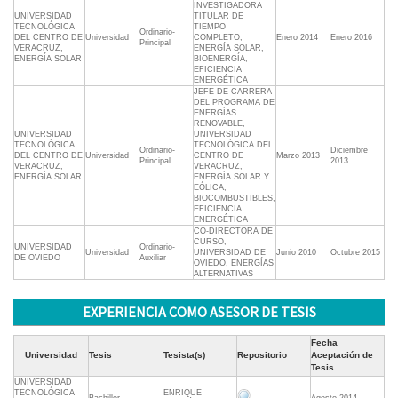
INVESTIGADORA
UNIVERSIDAD
TITULAR DE
TECNOLÓGICA
TIEMPO
Ordinario-
DEL CENTRO DE
Universidad
COMPLETO,
Enero 2014
Enero 2016
Principal
VERACRUZ,
ENERGÍA SOLAR,
ENERGÍA SOLAR
BIOENERGÍA,
EFICIENCIA
ENERGÉTICA
JEFE DE CARRERA
DEL PROGRAMA DE
ENERGÍAS
RENOVABLE,
UNIVERSIDAD
UNIVERSIDAD
TECNOLÓGICA
TECNOLÓGICA DEL
Ordinario-
Diciembre
DEL CENTRO DE
Universidad
CENTRO DE
Marzo 2013
Principal
2013
VERACRUZ,
VERACRUZ,
ENERGÍA SOLAR
ENERGÍA SOLAR Y
EÓLICA,
BIOCOMBUSTIBLES,
EFICIENCIA
ENERGÉTICA
CO-DIRECTORA DE
CURSO,
UNIVERSIDAD
Ordinario-
Universidad
UNIVERSIDAD DE
Junio 2010
Octubre 2015
DE OVIEDO
Auxiliar
OVIEDO, ENERGÍAS
ALTERNATIVAS
EXPERIENCIA COMO ASESOR DE TESIS
Fecha
Universidad
Tesis
Tesista(s)
Repositorio
Aceptación de
Tesis
UNIVERSIDAD
TECNOLÓGICA
ENRIQUE