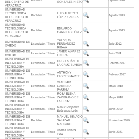
Bachiller
Agosto 2014
DEL CENTRO DE
GONZÁLEZ NIETO
VERACRUZ
UNIVERSIDAD
TECNOLÓGICA
LUIS ALBERTO
Bachiller
Agosto 2013
DEL CENTRO DE
LÓPEZ GARCÍA
VERACRUZ
UNIVERSIDAD
TECNOLÓGICA
EDUARDO
Bachiller
Agosto 2013
DEL CENTRO DE
CARRILLO LÓPEZ
VERACRUZ
YOLANDA
UNIVERSIDAD DE
Licenciado / Título
FERNÁNDEZ
Julio 2012
OVIEDO
RIBAYA
UNIVERSIDAD DE
JAVIER ÁLVAREZ
Licenciado / Título
Julio 2011
OVIEDO
LINERA
UNIVERSIDAD DE
HUGO ADÁN DE
INGENIERIA Y
Licenciado / Título
Febrero 2017
LA CRUZ ZÚÑIGA
TECNOLOGIA
UNIVERSIDAD DE
ANTHONY
INGENIERIA Y
Licenciado / Título
Febrero 2017
FLORES MARTEL
TECNOLOGIA
UNIVERSIDAD DE
VLADIMIR
INGENIERIA Y
Licenciado / Título
CARRERA
Mayo 2018
TECNOLOGIA
PÁRRGA
UNIVERSIDAD DE
ROSA ELENA
INGENIERIA Y
Licenciado / Título
ZAMBRANO DE
Mayo 2018
TECNOLOGIA
LA CRUZ
UNIVERSIDAD DE
Manuel Alejandro
INGENIERIA Y
Licenciado / Título
Junio 2019
Egúsquiza León
TECNOLOGIA
UNIVERSIDAD DE
MANUEL IGNACIO
INGENIERIA Y
Bachiller
SALAZAR
Noviembre 2020
TECNOLOGIA
MASSARO
UNIVERSIDAD DE
Andrea Álvarez
INGENIERIA Y
Licenciado / Título
Junio 2021
vera
TECNOLOGIA