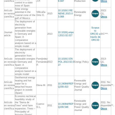
científica
J.P.
9.047
Production
Otros
control in a slate
mine of Spain
Solar energy
Artículo
10.1016/J.RE
2015:
potential in the
Villicaña-
Renewable
en revista
2015
NENE.2015.0
Q1,
coastal zone of the
Ortiz E.
Energy
científica
3.068
Otros
gulf of Mexico
The deployment of
electricity
generation from
Scopus
renewable energies
to
Journal-
10.1016/j.enpo
in Germany and
2013
ORCID a
S/C***
article
l.2013.02.027
Spain: A
través de
comparative
ORCID
analysis based on a
simple model
The deployment of
electricity
generation from
Artículo
renewable energies
Fernández
10.1016/J.EN
2013:
en revista
in Germany and
Fernández
2013
POL.2013.02.0
Energy Policy
Q1,
científica
Spain: A
P.
27
Otros
comparative
analysis based on a
simple model
Geothermal energy
heating and hot
Renewable
Artículo
2011: No
water for a
10.24084/REP
Energy and
en revista
Elena M.
2011
disponible**,
detached house
QJ09.410
Power Quality
científica
Otros
project in oviedo
Journal
(Spain)
Economic-technical
feasibility study of
Renewable
Artículo
the “Sierra de
2011: No
Cuervo
10.24084/REP
Energy and
en revista
Tineo” wind farm
2011
disponible**,
G.L.
QJ09.546
Power Quality
científica
expansion. Tineo –
Otros
Journal
Principality of
Asturias (Spain)