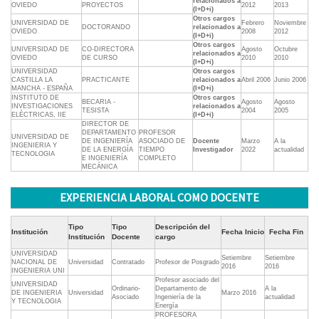
relacionados a
OVIEDO
PROYECTOS
2012
2013
(I+D+i)
Otros cargos
UNIVERSIDAD DE
Febrero
Noviembre
DOCTORANDO
relacionados a
OVIEDO
2008
2012
(I+D+i)
Otros cargos
UNIVERSIDAD DE
CO-DIRECTORA
Agosto
Octubre
relacionados a
OVIEDO
DE CURSO
2010
2010
(I+D+i)
UNIVERSIDAD
Otros cargos
CASTILLA LA
PRACTICANTE
relacionados a
Abril 2006
Junio 2006
MANCHA - ESPAÑA
(I+D+i)
INSTITUTO DE
Otros cargos
BECARIA -
Agosto
Agosto
INVESTIGACIONES
relacionados a
TESISTA
2004
2005
ELÉCTRICAS, IIE
(I+D+i)
DIRECTOR DE
DEPARTAMENTO
PROFESOR
UNIVERSIDAD DE
DE INGENIERÍA
ASOCIADO DE
Docente
Marzo
A la
INGENIERIA Y
DE LA ENERGÍA
TIEMPO
Investigador
2022
actualidad
TECNOLOGIA
E INGENIERÍA
COMPLETO
MECÁNICA
EXPERIENCIA LABORAL COMO DOCENTE
Tipo
Tipo
Descripción del
Institución
Fecha Inicio
Fecha Fin
Institución
Docente
cargo
UNIVERSIDAD
Setiembre
Setiembre
NACIONAL DE
Universidad
Contratado
Profesor de Posgrado
2016
2016
INGENIERIA UNI
Profesor asociado del
UNIVERSIDAD
Ordinario-
Departamento de
A la
DE INGENIERIA
Universidad
Marzo 2016
Asociado
Ingeniería de la
actualidad
Y TECNOLOGIA
Energía
PROFESORA