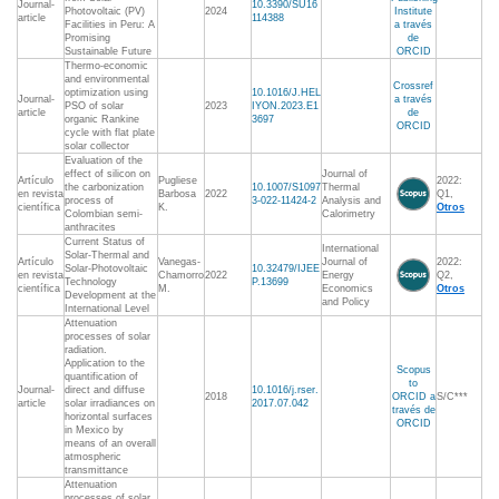
Journal-
10.3390/SU16
Photovoltaic (PV)
2024
Institute
article
114388
Facilities in Peru: A
a través
Promising
de
Sustainable Future
ORCID
Thermo-economic
and environmental
Crossref
optimization using
10.1016/J.HEL
Journal-
a través
PSO of solar
2023
IYON.2023.E1
article
de
organic Rankine
3697
ORCID
cycle with flat plate
solar collector
Evaluation of the
effect of silicon on
Journal of
Artículo
Pugliese
2022:
the carbonization
10.1007/S1097
Thermal
en revista
Barbosa
2022
Q1,
process of
3-022-11424-2
Analysis and
científica
K.
Otros
Colombian semi-
Calorimetry
anthracites
Current Status of
International
Solar-Thermal and
Artículo
Vanegas-
Journal of
2022:
Solar-Photovoltaic
10.32479/IJEE
en revista
Chamorro
2022
Energy
Q2,
Technology
P.13699
científica
M.
Economics
Otros
Development at the
and Policy
International Level
Attenuation
processes of solar
radiation.
Application to the
Scopus
quantification of
to
Journal-
direct and diffuse
10.1016/j.rser.
2018
ORCID a
S/C***
article
solar irradiances on
2017.07.042
través de
horizontal surfaces
ORCID
in Mexico by
means of an overall
atmospheric
transmittance
Attenuation
processes of solar