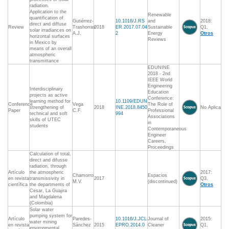
radiation.
Application to the
Renewable
quantification of
Gutiérrez-
10.1016/J.RS
and
2018:
direct and diffuse
Review
Trashorras
2018
ER.2017.07.04
Sustainable
Q1,
solar irradiances on
A.J.
2
Energy
Otros
horizontal surfaces
Reviews
in Mexico by
means of an overall
atmospheric
transmittance
EDUNINE
2018 - 2nd
IEEE World
Engineering
Interdisciplinary
Education
projects as active
Conference:
learning method for
10.1109/EDUN
Conference
Vega
The Role of
strengthening of
2018
INE.2018.8450
No Aplica
Paper
C.F.
Professional
technical and soft
994
Associations
skills of UTEC
in
students
Contemporaneous
Engineer
Careers,
Proceedings
Calculation of total,
direct and difusse
radiation, through
Artículo
the atmospheric
2017:
Chamorro
Espacios
en revista
transmissivity in
2017
Q3,
M.V.
(discontinued)
científica
the departments of
Otros
Cesar, La Guajira
and Magdalena
(Colombia)
Solar water
pumping system for
Artículo
Paredes-
10.1016/J.JCL
Journal of
2015:
water mining
en revista
Sánchez
2015
EPRO.2014.0
Cleaner
Q1,
environmental