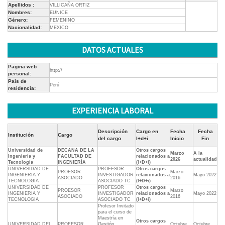
Apellidos :
VILLICAÑA ORTIZ
Nombres:
EUNICE
Género:
FEMENINO
Nacionalidad:
MEXICO
DATOS ACTUALES
Pagina web
http://
personal:
Pais de
Perú
residencia:
EXPERIENCIA LABORAL
Descripción
Cargo en
Fecha
Fecha
Institución
Cargo
del cargo
I+d+i
Inicio
Fin
Universidad de
DECANA DE LA
Otros cargos
Marzo
A la
Ingeniería y
FACULTAD DE
relacionados a
2026
actualidad
Tecnología
INGENIERÍA
(I+D+i)
UNIVERSIDAD DE
PROFESOR
Otros cargos
PROESOR
Marzo
INGENIERIA Y
INVESTIGADOR
relacionados a
Mayo 2022
ASOCIADO
2016
TECNOLOGIA
ASOCIADO TC
(I+D+i)
UNIVERSIDAD DE
PROFESOR
Otros cargos
PROESOR
Marzo
INGENIERIA Y
INVESTIGADOR
relacionados a
Mayo 2022
ASOCIADO
2016
TECNOLOGIA
ASOCIADO TC
(I+D+i)
Profesor Invitado
para el curso de
Maestría en
Otros cargos
UNIVERSIDAD DEL
PROFESOR
Gestión
Octubre
Octubre