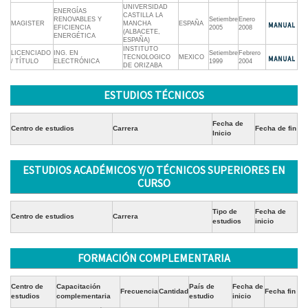
UNIVERSIDAD
ENERGÍAS
CASTILLA LA
RENOVABLES Y
Setiembre
Enero
MAGISTER
MANCHA
ESPAÑA
EFICIENCIA
2005
2008
(ALBACETE,
ENERGÉTICA
ESPAÑA)
INSTITUTO
LICENCIADO
ING. EN
Setiembre
Febrero
TECNOLOGICO
MEXICO
/ TÍTULO
ELECTRÓNICA
1999
2004
DE ORIZABA
ESTUDIOS TÉCNICOS
Fecha de
Centro de estudios
Carrera
Fecha de fin
Inicio
ESTUDIOS ACADÉMICOS Y/O TÉCNICOS SUPERIORES EN
CURSO
Tipo de
Fecha de
Centro de estudios
Carrera
estudios
inicio
FORMACIÓN COMPLEMENTARIA
Centro de
Capacitación
País de
Fecha de
Frecuencia
Cantidad
Fecha fin
estudios
complementaria
estudio
inicio