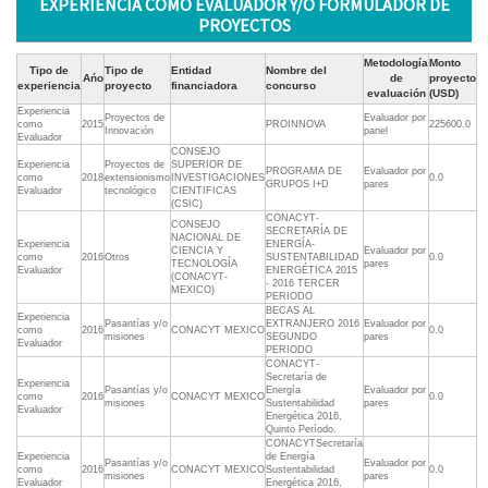
EXPERIENCIA COMO EVALUADOR Y/O FORMULADOR DE
PROYECTOS
Metodología
Monto
Tipo de
Tipo de
Entidad
Nombre del
Ańo
de
proyecto
experiencia
proyecto
financiadora
concurso
evaluación
(USD)
Experiencia
Proyectos de
Evaluador por
como
2015
PROINNOVA
225600.0
Innovación
panel
Evaluador
CONSEJO
Experiencia
Proyectos de
SUPERIOR DE
PROGRAMA DE
Evaluador por
como
2018
extensionismo
INVESTIGACIONES
0.0
GRUPOS I+D
pares
Evaluador
tecnológico
CIENTIFICAS
(CSIC)
CONACYT-
CONSEJO
SECRETARÍA DE
NACIONAL DE
Experiencia
ENERGÍA-
CIENCIA Y
Evaluador por
como
2016
Otros
SUSTENTABILIDAD
0.0
TECNOLOGÍA
pares
Evaluador
ENERGÉTICA 2015
(CONACYT-
- 2016 TERCER
MEXICO)
PERIODO
BECAS AL
Experiencia
Pasantías y/o
EXTRANJERO 2016
Evaluador por
como
2016
CONACYT MEXICO
0.0
misiones
SEGUNDO
pares
Evaluador
PERIODO
CONACYT-
Secretaría de
Experiencia
Pasantías y/o
Energía 
Evaluador por
como
2016
CONACYT MEXICO
0.0
misiones
Sustentabilidad
pares
Evaluador
Energética 2016,
Quinto Período.
CONACYTSecretaría
Experiencia
de Energía 
Pasantías y/o
Evaluador por
como
2016
CONACYT MEXICO
Sustentabilidad
0.0
misiones
pares
Evaluador
Energética 2016,