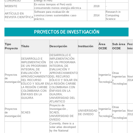
CONGRESO
Energy in Peru"
En estos tiempos el Perú está
WEBSITE
2018
-
consumiendo menos energía eléctrica
Software para evaluación de
Research in
ARTÍCULO EN
construcciones sustentables caso
2014
Computing
REVISTA CIENTÍFICA
práctico.
Science
PROYECTOS DE INVESTIGACIÓN
Tipo
Área
Sub área
Fec
Título
Descripción
Institución
Proyecto
OCDE
OCDE
Inic
DESARROLLO E
DESARROLLO E
IMPLEMENTACIÓN
IMPLEMENTACIÓN
DE UN PROGRAMA
DE UN PROGRAMA
INTEGRAL DE
INTEGRAL DE
EVALUACIÓN Y
EVALUACIÓN Y
APROVECHAMIENTO
Otras
Proyectos
Ingeniería
APROVECHAMIENTO
DEL RECURSO
Ingenierías
Nov
de
y
DEL RECURSO
EÓLICO Y SOLAR EN
y
201
investigación
Tecnología
EÓLICO Y SOLAR EN
LA REGIÓN CARIBE
Tecnologías
LA REGIÓN CARIBE
COLOMBIANA CON
COLOMBIANA CON
ÉNFASIS EN LA
ÉNFASIS EN LA
GUAJIRA,
GUAJIRA
UNIVERSIDAD DEL
ATLANTICO
Proyecto de
Otras
Proyectos
Investigación ,
Ingeniería
UNIVERSIDAD
Ingenierías
Nov
de
SCAES
SCAES,
y
DE OVIEDO
y
201
investigación
UNIVERSIDAD DE
Tecnología
Tecnologías
OVIEDO
Currently, there is a
solar atlas developed
by the National