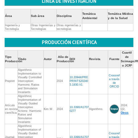
LÍNEA DE INVESTIGACIÓN
Temática
Temática Médica
Área
Sub área
Disciplina
Ambiental
y de la Salud
Ingeniería y
Otras Ingenierías y
Otras ingenierías y
Tecnología
Tecnologías
tecnologías
PRODUCCIÓN CIENTÍFICA
Cuartil
Tipo
Año de
de
Título
Autor
DOI
Revista
Fuente
Producción
Producción
ScimagoJR
o JCR*
Algorithmic
Implementation to
Crossref
Visually Controlled
10.20944/PRE
a través
Preprint
Interception:
2024
PRINTS20240
de
Harmonic Ratios
5.1930.V1
ORCID
and Stimulation
Invariants
Algorithmic
Implementation of
Visually Guided
Artículo
2024:
Interceptive
10.3390/A1707
en revista
Kim W.
2024
Algorithms
Q2,
Actions: Harmonic
0277
científica
Otros
Ratios and
Stimulation
Invariants
Algorithmic
Implementation of
Visually Guided
Crossref
Journal-
Interceptive
10.3390/A1707
a través