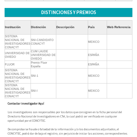
DISTINCIONES Y PREMIOS
Institución
Distinción
Descripción
País
Web Referencia
SISTEMA
NACIONAL DE
SNI-CANDIDATO
MEXICO
INVESTIGADORES
CONACYT
CONACYT
CUM LAUDE
UNIVERSIDAD DE
UNIVERSIDAD DE
ESPAÑA
OVIEDO
OVIEDO
Premio Fluor
FLUOR
ESPAÑA
España
SISTEMA
NACIONAL DE
SNI-1
MEXICO
INVESTIGADORES
CONACYT
SISTEMA
NACIONAL DE
SNI-I
MEXICO
INVESTIGADORES
CONACYT
Contactar investigador Aquí
Los investigadores son responsables por los datos que consignen en la ficha personal del
Directorio Nacional de Investigadores en CTeI, la cual podrá ser verificada en cualquier
oportunidad por el CONCYTEC.
De comprobarse fraude o falsedad de la información y/o los documentos adjuntados, el
CONCYTEC, podrá dar de baja el registro, sin perjuicio de iniciar las acciones, correspondientes.