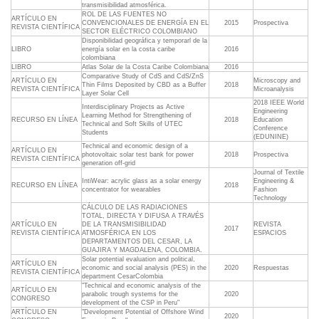
transmisibilidad atmosférica.
ROL DE LAS FUENTES NO
ARTÍCULO EN
CONVENCIONALES DE ENERGÍA EN EL
2015
Prospectiva
REVISTA CIENTÍFICA
SECTOR ELÉCTRICO COLOMBIANO
Disponibilidad geográfica y temporarl de la
LIBRO
energía solar en la costa caribe
2016
colombiana
LIBRO
Atlas Solar de la Costa Caribe Colombiana
2016
Comparative Study of CdS and CdS/ZnS
ARTÍCULO EN
Microscopy and
Thin Films Deposited by CBD as a Buffer
2018
REVISTA CIENTÍFICA
Microanalysis
Layer Solar Cell
2018 IEEE World
Interdisciplinary Projects as Active
Engineering
Learning Method for Strengthening of
RECURSO EN LÍNEA
2018
Education
Technical and Soft Skills of UTEC
Conference
Students
(EDUNINE)
Technical and economic design of a
ARTÍCULO EN
photovoltaic solar test bank for power
2018
Prospectiva
REVISTA CIENTÍFICA
generation off-grid
Journal of Textile
IntiWear: acrylic glass as a solar energy
Engineering &
RECURSO EN LÍNEA
2018
concentrator for wearables
Fashion
Technology
CÁLCULO DE LAS RADIACIONES
TOTAL, DIRECTA Y DIFUSA A TRAVÉS
ARTÍCULO EN
DE LA TRANSMISIBILIDAD
REVISTA
2017
REVISTA CIENTÍFICA
ATMOSFÉRICA EN LOS
ESPACIOS
DEPARTAMENTOS DEL CESAR, LA
GUAJIRA Y MAGDALENA, COLOMBIA.
Solar potential evaluation and political,
ARTÍCULO EN
economic and social analysis (PES) in the
2020
Respuestas
REVISTA CIENTÍFICA
department CesarColombia
"Technical and economic analysis of the
ARTÍCULO EN
parabolic trough systems for the
2020
CONGRESO
development of the CSP in Peru"
ARTÍCULO EN
"Development Potential of Offshore Wind
2020