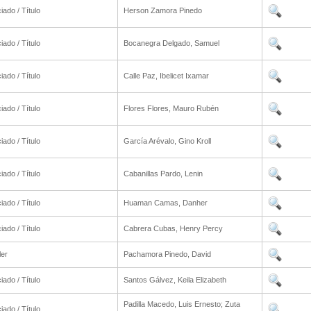
iado / Título
Herson Zamora Pinedo
iado / Título
Bocanegra Delgado, Samuel
iado / Título
Calle Paz, Ibelicet Ixamar
iado / Título
Flores Flores, Mauro Rubén
iado / Título
García Arévalo, Gino Kroll
iado / Título
Cabanillas Pardo, Lenin
iado / Título
Huaman Camas, Danher
iado / Título
Cabrera Cubas, Henry Percy
ler
Pachamora Pinedo, David
iado / Título
Santos Gálvez, Keila Elizabeth
Padilla Macedo, Luis Ernesto; Zuta
iado / Título