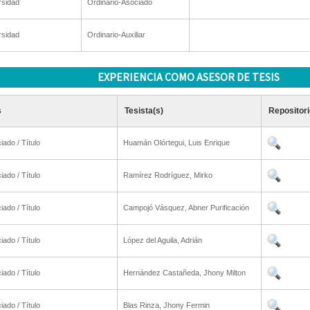
rsidad
Ordinario-Asociado
rsidad
Ordinario-Auxiliar
EXPERIENCIA COMO ASESOR DE TESIS
s
Tesista(s)
Repositori
iado / Título
Huamán Olórtegui, Luis Enrique
iado / Título
Ramírez Rodríguez, Mirko
iado / Título
Campojó Vásquez, Abner Purificación
iado / Título
López del Aguila, Adrián
iado / Título
Hernández Castañeda, Jhony Milton
iado / Título
Blas Rinza, Jhony Fermin