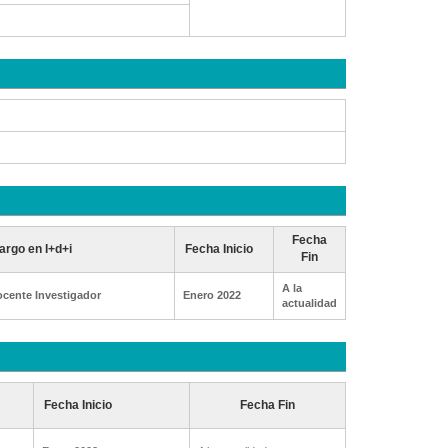
Fecha
argo en I+d+i
Fecha Inicio
Fin
A la
cente Investigador
Enero 2022
actualidad
Fecha Inicio
Fecha Fin