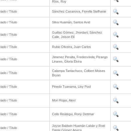
Ríos, Roy
iado / Título
Sánchez Casanova, Fiorella Stefhanie
iado / Título
Silva Huamán, Santos Avid
Guélac Gómez, Jhordani; Sánchez
iado / Título
Calle, Jeison Elí
iado / Título
Rubio Oliveira, Juan Carlos
Jimenez Peralta, Fredesvinda; Pizango
iado / Título
Linares, Gloria Elvira
Calampa Tantachuco, Colbert Moises
iado / Título
Bryan
iado / Título
Pinedo Tuanama, Lloy Pool
iado / Título
Mori Rojas, Alexi
iado / Título
Celis Reátegui, Rony Dettmar
Joyse Baldwin Huamán Labán y Roel
iado / Título
Dante Gómez Apaza