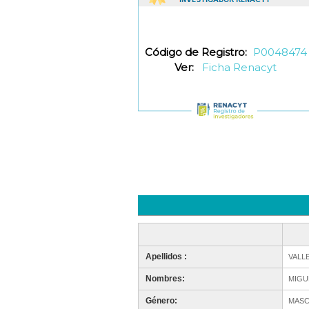
Código de Registro:
P0048474
Ver:
Ficha Renacyt
Apellidos :
VALL
Nombres:
MIGU
Género:
MASC