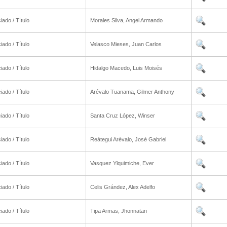
iado / Título
Morales Silva, Angel Armando
iado / Título
Velasco Mieses, Juan Carlos
iado / Título
Hidalgo Macedo, Luis Moisés
iado / Título
Arévalo Tuanama, Gilmer Anthony
iado / Título
Santa Cruz López, Winser
iado / Título
Reátegui Arévalo, José Gabriel
iado / Título
Vasquez Ylquimiche, Ever
iado / Título
Celis Grández, Alex Adelfo
iado / Título
Tipa Armas, Jhonnatan