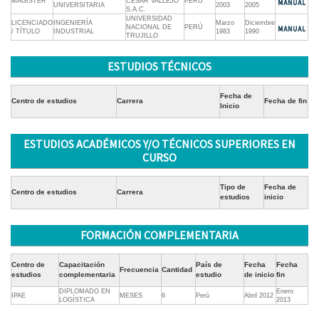
MAGISTER
CESAR VALLEJO
PERÚ
UNIVERSITARIA
2003
2005
S.A.C.
UNIVERSIDAD
LICENCIADO
INGENIERÍA
Marzo
Diciembre
NACIONAL DE
PERÚ
/ TÍTULO
INDUSTRIAL
1983
1990
TRUJILLO
ESTUDIOS TÉCNICOS
Fecha de
Centro de estudios
Carrera
Fecha de fin
Inicio
ESTUDIOS ACADÉMICOS Y/O TÉCNICOS SUPERIORES EN
CURSO
Tipo de
Fecha de
Centro de estudios
Carrera
estudios
inicio
FORMACIÓN COMPLEMENTARIA
Centro de
Capacitación
País de
Fecha
Fecha
Frecuencia
Cantidad
estudios
complementaria
estudio
de inicio
fin
DIPLOMADO EN
Enero
IPAE
MESES
6
Perú
Abril 2012
LOGÍSTICA
2013