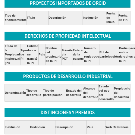
PROYECTOS IMPORTADOS DE ORCID
Fecha
Tipo de
Fecha
Título
Descripción
Institución
de
financiamiento
de Fin
Inicio
DERECHOS DE PROPIEDAD INTELECTUAL
Título de
Entidad
Nombre
Número
Participac
la
Tipo
donde
Trámite
Estado
del
de
Rol de
en los
Propiedad
de
se
País
vía
de la
propietario
registrode
participación
derechos 
Intelectual
PI
tramitó
PCT
patente
de la PI
la PI
la PI
(PI)
la PI
PRODUCTOS DE DESARROLLO INDUSTRIAL
Estado
Alcance
Propietario
Tipo de
Tipo de
Estado del
del uso
Denominación
del
del
desarrollo
participación
desarrollo
del
desarrollo
desarrollo
desarrollo
DISTINCIONES Y PREMIOS
Institución
Distinción
Descripción
País
Web Referencia