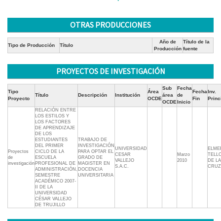
OTRAS PRODUCCIONES
Año de
Título de la
Tipo de Producción
Título
Producción
fuente
PROYECTOS DE INVESTIGACIÓN
Sub
Fecha
Tipo
Área
Fecha
Inv.
Título
Descripción
Institución
área
de
Proyecto
OCDE
Fin
Princ
OCDE
Inicio
RELACIÓN ENTRE
LOS ESTILOS Y
LOS FACTORES
DE APRENDIZAJE
DE LOS
ESTUDIANTES
TRABAJO DE
DEL PRIMER
INVESTIGACIÓN
UNIVERSIDAD
ELME
Proyectos
CICLO DE LA
PARA OPTAR EL
CESAR
Marzo
TELL
de
ESCUELA
GRADO DE
VALLEJO
2010
DE LA
investigación
PROFESIONAL DE
MAGISTER EN
S.A.C.
CRUZ
ADMINISTRACIÓN,
DOCENCIA
SEMESTRE
UNIVERSITARIA
ACADÉMICO 2007-
II DE LA
UNIVERSIDAD
CÉSAR VALLEJO
DE TRUJILLO