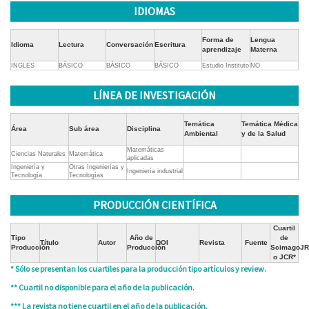
IDIOMAS
Forma de
Lengua
Idioma
Lectura
Conversación
Escritura
aprendizaje
Materna
INGLES
BÁSICO
BÁSICO
BÁSICO
Estudio Instituto
NO
LÍNEA DE INVESTIGACIÓN
Temática
Temática Médica
Área
Sub área
Disciplina
Ambiental
y de la Salud
Matemáticas
Ciencias Naturales
Matemática
aplicadas
Ingeniería y
Otras Ingenierías y
Ingeniería industrial
Tecnología
Tecnologías
PRODUCCIÓN CIENTÍFICA
Cuartil
Tipo
Año de
de
Título
Autor
DOI
Revista
Fuente
Producción
Producción
ScimagoJR
o JCR*
* Sólo se presentan los cuartiles para la producción tipo artículos y review.
** Cuartil no disponible para el año de la publicación.
*** La revista no tiene cuartil en el año de la publicación.