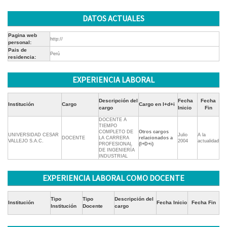
DATOS ACTUALES
Pagina web
http://
personal:
Pais de
Perú
residencia:
EXPERIENCIA LABORAL
Descripción del
Fecha
Fecha
Institución
Cargo
Cargo en I+d+i
cargo
Inicio
Fin
DOCENTE A
TIEMPO
COMPLETO DE
Otros cargos
UNIVERSIDAD CESAR
Julio
A la
DOCENTE
LA CARRERA
relacionados a
VALLEJO S.A.C.
2004
actualidad
PROFESIONAL
(I+D+i)
DE INGENIERÍA
INDUSTRIAL
EXPERIENCIA LABORAL COMO DOCENTE
Tipo
Tipo
Descripción del
Institución
Fecha Inicio
Fecha Fin
Institución
Docente
cargo