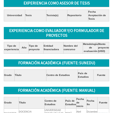
EXPERIENCIA COMO ASESOR DE TESIS
Fecha
Universidad
Tesis
Tesista(s)
Repositorio
Aceptación de
Tesis
EXPERIENCIA COMO EVALUADOR Y/O FORMULADOR DE
PROYECTOS
Metodología
Monto
Tipo de
Tipo de
Entidad
Nombre del
Ańo
de
proyecto
experiencia
proyecto
financiadora
concurso
evaluación
(USD)
FORMACIÓN ACADÉMICA (FUENTE: SUNEDU)
País de
Grado
Título
Centro de Estudios
Fuente
Estudios
FORMACIÓN ACADÉMICA (FUENTE: MANUAL)
Fecha
Centro de
País de
Fecha
Grado
Título
de
Fuente
Estudios
Estudios
fin
inicio
UNIVERSIDAD
DOCENCIA
Abril
Diciembre