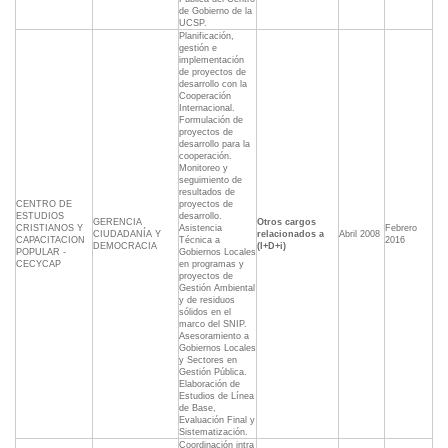
de Gobierno de la
UCSP.
Planificación,
gestión e
implementación
de proyectos de
desarrollo con la
Cooperación
Internacional.
Formulación de
proyectos de
desarrollo para la
cooperación.
Monitoreo y
seguimiento de
resultados de
CENTRO DE
proyectos de
ESTUDIOS
desarrollo.
GERENCIA
Otros cargos
CRISTIANOS Y
Asistencia
Febrero
CIUDADANÍA Y
relacionados a
Abril 2008
CAPACITACION
Técnica a
2016
DEMOCRACIA
(I+D+i)
POPULAR -
Gobiernos Locales
CECYCAP
en programas y
proyectos de
Gestión Ambiental
y de residuos
sólidos en el
marco del SNIP.
Asesoramiento a
Gobiernos Locales
y Sectores en
Gestión Pública.
Elaboración de
Estudios de Línea
de Base,
Evaluación Final y
Sistematización.
Coordinación intra