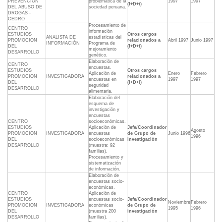
PREVENCION
problemática de la
1997
1997
(I+D+i)
DEL ABUSO DE
sociedad peruana.
DROGAS -
CEDRO
Procesamiento de
CENTRO
información
ESTUDIOS
Otros cargos
ANALISTA DE
estadísticas del
PROMOCION
relacionados a
Abril 1997
Junio 1997
INFORMACIÓN
Programa de
DEL
(I+D+i)
mejoramiento
DESARROLLO
genético.
Elaboración de
CENTRO
encuestas.
ESTUDIOS
Otros cargos
Aplicación de
Enero
Febrero
PROMOCION
INVESTIGADORA
relacionados a
encuestas en
1997
1997
DEL
(I+D+i)
seguridad
DESARROLLO
alimentaria.
Elaboración del
esquema de
investigación y
encuestas
CENTRO
socioeconómicas.
ESTUDIOS
Aplicación de
Jefe/Coordinador
Agosto
PROMOCION
INVESTIGADORA
encuestas
de Grupo de
Junio 1996
1996
DEL
socioeconómicas
investigación
DESARROLLO
(muestra: 92
familias).
Procesamiento y
sistematización
de información.
Elaboración de
encuestas socio-
económicas.
CENTRO
Aplicación de
ESTUDIOS
encuestas socio-
Jefe/Coordinador
Noviembre
Febrero
PROMOCION
INVESTIGADORA
económicas
de Grupo de
1995
1996
DEL
(muestra 200
investigación
DESARROLLO
familias).