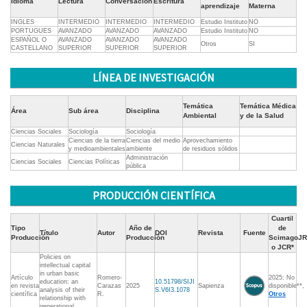
Idioma
Lectura
Conversación
Escritura
aprendizaje
Materna
INGLES
INTERMEDIO
INTERMEDIO
INTERMEDIO
Estudio Instituto
NO
PORTUGUES
AVANZADO
AVANZADO
AVANZADO
Estudio Instituto
NO
ESPAÑOL O
AVANZADO
AVANZADO
AVANZADO
Otros
SI
CASTELLANO
SUPERIOR
SUPERIOR
SUPERIOR
LÍNEA DE INVESTIGACIÓN
Temática
Temática Médica
Área
Sub área
Disciplina
Ambiental
y de la Salud
Ciencias Sociales
Sociología
Sociología
Ciencias de la tierra
Ciencias del medio
Aprovechamiento
Ciencias Naturales
y medioambientales
ambiente
de residuos sólidos
Administración
Ciencias Sociales
Ciencias Políticas
pública
PRODUCCIÓN CIENTÍFICA
Cuartil
Tipo
Año de
de
Título
Autor
DOI
Revista
Fuente
Producción
Producción
ScimagoJR
o JCR*
Policies on
intellectual capital
in urban basic
Artículo
Romero-
2025: No
education: an
10.51798/SIJI
en revista
Carazas
2025
Sapienza
disponible**,
analysis of their
S.V6I3.1078
científica
R.
Otros
relationship with
generational