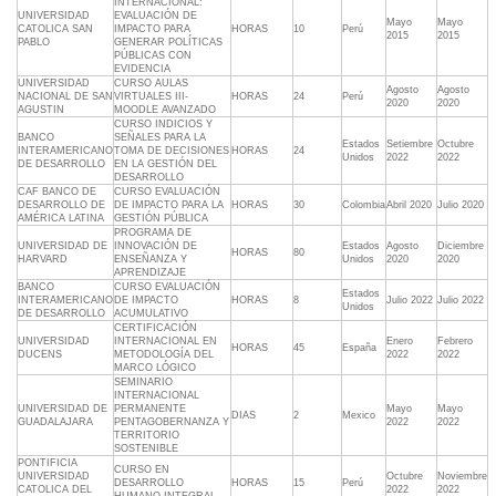
INTERNACIONAL:
UNIVERSIDAD
EVALUACIÓN DE
Mayo
Mayo
CATOLICA SAN
IMPACTO PARA
HORAS
10
Perú
2015
2015
PABLO
GENERAR POLÍTICAS
PÚBLICAS CON
EVIDENCIA
UNIVERSIDAD
CURSO AULAS
Agosto
Agosto
NACIONAL DE SAN
VIRTUALES III-
HORAS
24
Perú
2020
2020
AGUSTIN
MOODLE AVANZADO
CURSO INDICIOS Y
BANCO
SEÑALES PARA LA
Estados
Setiembre
Octubre
INTERAMERICANO
TOMA DE DECISIONES
HORAS
24
Unidos
2022
2022
DE DESARROLLO
EN LA GESTIÓN DEL
DESARROLLO
CAF BANCO DE
CURSO EVALUACIÓN
DESARROLLO DE
DE IMPACTO PARA LA
HORAS
30
Colombia
Abril 2020
Julio 2020
AMÉRICA LATINA
GESTIÓN PÚBLICA
PROGRAMA DE
UNIVERSIDAD DE
INNOVACIÓN DE
Estados
Agosto
Diciembre
HORAS
80
HARVARD
ENSEÑANZA Y
Unidos
2020
2020
APRENDIZAJE
BANCO
CURSO EVALUACIÓN
Estados
INTERAMERICANO
DE IMPACTO
HORAS
8
Julio 2022
Julio 2022
Unidos
DE DESARROLLO
ACUMULATIVO
CERTIFICACIÓN
UNIVERSIDAD
INTERNACIONAL EN
Enero
Febrero
HORAS
45
España
DUCENS
METODOLOGÍA DEL
2022
2022
MARCO LÓGICO
SEMINARIO
INTERNACIONAL
UNIVERSIDAD DE
PERMANENTE
Mayo
Mayo
DIAS
2
Mexico
GUADALAJARA
PENTAGOBERNANZA Y
2022
2022
TERRITORIO
SOSTENIBLE
PONTIFICIA
CURSO EN
UNIVERSIDAD
Octubre
Noviembre
DESARROLLO
HORAS
15
Perú
CATOLICA DEL
2022
2022