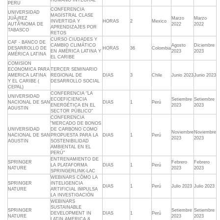
HUMANO INTEGRAL
PERU
CONFERENCIA
UNIVERSIDAD
MAGISTRAL CLASE
JUÃ¡REZ
Marzo
Marzo
INVERTIDA Y
HORAS
2
Mexico
AUTÃ³NOMA DE
2022
2022
APRENDIZAJES POR
TABASCO
RETOS
CURSO CIUDADES Y
CAF - BANCO DE
CAMBIO CLIMÁTICO
Agosto
Diciembre
DESARROLLO DE
HORAS
36
Colombia
EN AMÉRICA LATINA Y
2023
2023
AMÉRICA LATINA
EL CARIBE
COMISION
ECONOMICA PARA
TERCER SEMINARIO
AMERICA LATINA
REGIONAL DE
DIAS
3
Chile
Junio 2023
Junio 2023
Y EL CARIBE (
DESARROLLO SOCIAL
CEPAL)
CONFERENCIA "LA
UNIVERSIDAD
ECOEFICIENCIA
Setiembre
Setiembre
NACIONAL DE SAN
DIAS
1
Perú
ENERGÉTICA EN EL
2023
2023
AGUSTIN
SECTOR PÚBLICO"
CONFERENCIA
"MERCADO DE BONOS
UNIVERSIDAD
DE CARBONO COMO
Noviembre
Noviembre
NACIONAL DE SAN
PROPUESTA PARA LA
DIAS
1
Perú
2023
2023
AGUSTIN
SOSTENIBILIDAD
AMBIENTAL EN EL
PERÚ"
ENTRENAMIENTO DE
SPRINGER
Febrero
Febrero
LA PLATAFORMA
DIAS
1
Perú
NATURE
2023
2023
SPRINGERLINK-LAC
WEBINARS CÓMO LA
SPRINGER
INTELIGENCIA
DIAS
1
Perú
Julio 2023
Julio 2023
NATURE
ARTIFICIAL IMPULSA
LA INVESTIGACIÓN
WEBINARS
SUSTAINABLE
SPRINGER
Setiembre
Setiembre
DEVELOPMENT IN
DIAS
1
Perú
NATURE
2023
2023
LATIN AMERICA &