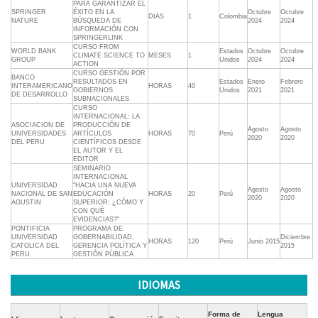
PARA GARANTIZAR EL
SPRINGER
ÉXITO EN LA
Octubre
Octubre
DIAS
1
Colombia
NATURE
BÚSQUEDA DE
2024
2024
INFORMACIÓN CON
SPRINGERLINK
CURSO FROM
WORLD BANK
Estados
Octubre
Octubre
CLIMATE SCIENCE TO
MESES
1
GROUP
Unidos
2024
2024
ACTION
CURSO GESTIÓN POR
BANCO
RESULTADOS EN
Estados
Enero
Febrero
INTERAMERICANO
HORAS
40
GOBIERNOS
Unidos
2021
2021
DE DESARROLLO
SUBNACIONALES
CURSO
INTERNACIONAL: LA
ASOCIACION DE
PRODUCCIÓN DE
Agosto
Agosto
UNIVERSIDADES
ARTÍCULOS
HORAS
70
Perú
2020
2020
DEL PERU
CIENTÍFICOS DESDE
EL AUTOR Y EL
EDITOR
SEMINARIO
INTERNACIONAL
UNIVERSIDAD
"HACIA UNA NUEVA
Agosto
Agosto
NACIONAL DE SAN
EDUCACIÓN
HORAS
20
Perú
2020
2020
AGUSTIN
SUPERIOR: ¿CÓMO Y
CON QUÉ
EVIDENCIAS?"
PONTIFICIA
PROGRAMA DE
UNIVERSIDAD
GOBERNABILIDAD,
Diciembre
HORAS
120
Perú
Junio 2015
CATOLICA DEL
GERENCIA POLÍTICA Y
2015
PERU
GESTIÓN PÚBLICA
IDIOMAS
Forma de
Lengua