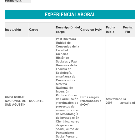
residencia:
EXPERIENCIA LABORAL
Descripción del
Fecha
Fecha
Institución
Cargo
Cargo en I+d+i
cargo
Inicio
Fin
Past Directora
Unidad de
Convenios de la
Facultad
Ciencias
Histórico
Sociales y Past
Directora de la
Escuela de
Sociología,
enseñanza de
Cursos sobre
Sistema
Nacional de
Inversión
Pública, Curso
UNIVERSIDAD
Otros cargos
de Formulación
Setiembre
A la
NACIONAL DE
DOCENTE
relacionados a
y evaluación de
2007
actualidad
SAN AGUSTIN
(I+D+i)
proyectos de
inversión, curso
de Metodología
de Investigación
Científica, curso
de gerencia
social, curso de
Pensamiento
Social Peruano,