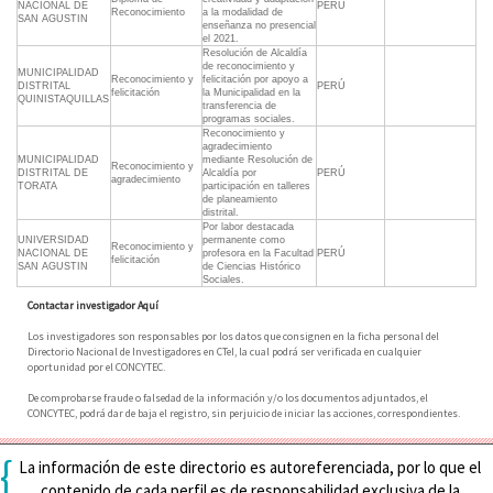
NACIONAL DE
PERÚ
Reconocimiento
a la modalidad de
SAN AGUSTIN
enseñanza no presencial
el 2021.
Resolución de Alcaldía
de reconocimiento y
MUNICIPALIDAD
Reconocimiento y
felicitación por apoyo a
DISTRITAL
PERÚ
felicitación
la Municipalidad en la
QUINISTAQUILLAS
transferencia de
programas sociales.
Reconocimiento y
agradecimiento
MUNICIPALIDAD
mediante Resolución de
Reconocimiento y
DISTRITAL DE
Alcaldía por
PERÚ
agradecimiento
TORATA
participación en talleres
de planeamiento
distrital.
Por labor destacada
UNIVERSIDAD
permanente como
Reconocimiento y
NACIONAL DE
profesora en la Facultad
PERÚ
felicitación
SAN AGUSTIN
de Ciencias Histórico
Sociales.
Contactar investigador Aquí
Los investigadores son responsables por los datos que consignen en la ficha personal del
Directorio Nacional de Investigadores en CTeI, la cual podrá ser verificada en cualquier
oportunidad por el CONCYTEC.
De comprobarse fraude o falsedad de la información y/o los documentos adjuntados, el
CONCYTEC, podrá dar de baja el registro, sin perjuicio de iniciar las acciones, correspondientes.
{
La información de este directorio es autoreferenciada, por lo que el
contenido de cada perfil es de responsabilidad exclusiva de la