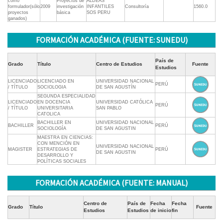
como
Proyectos de
ALDEAS
formulador(sólo
2009
investigación
INFANTILES
Consultoría
1560.0
proyectos
básica
SOS PERU
ganados)
FORMACIÓN ACADÉMICA (FUENTE: SUNEDU)
País de
Grado
Título
Centro de Estudios
Fuente
Estudios
LICENCIADO
LICENCIADO EN
UNIVERSIDAD NACIONAL
PERÚ
/ TÍTULO
SOCIOLOGIA
DE SAN AGUSTÍN
SEGUNDA ESPECIALIDAD
LICENCIADO
EN DOCENCIA
UNIVERSIDAD CATÓLICA
PERÚ
/ TÍTULO
UNIVERSITARIA
SAN PABLO
CATOLICA
BACHILLER EN
UNIVERSIDAD NACIONAL
BACHILLER
PERÚ
SOCIOLOGÍA
DE SAN AGUSTIN
MAESTRA EN CIENCIAS:
CON MENCIÓN EN
UNIVERSIDAD NACIONAL
MAGISTER
ESTRATEGIAS DE
PERÚ
DE SAN AGUSTIN
DESARROLLO Y
POLÍTICAS SOCIALES
FORMACIÓN ACADÉMICA (FUENTE: MANUAL)
Centro de
País de
Fecha
Fecha
Grado
Título
Fuente
Estudios
Estudios
de inicio
fin