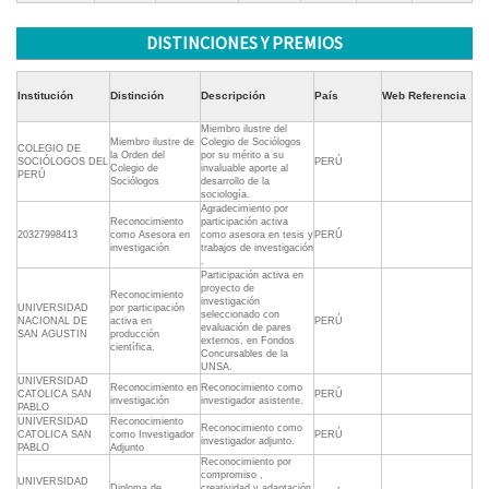
DISTINCIONES Y PREMIOS
Institución
Distinción
Descripción
País
Web Referencia
Miembro ilustre del
Miembro ilustre de
Colegio de Sociólogos
COLEGIO DE
la Orden del
por su mérito a su
SOCIÓLOGOS DEL
PERÚ
Colegio de
invaluable aporte al
PERÚ
Sociólogos
desarrollo de la
sociología.
Agradecimiento por
Reconocimiento
participación activa
20327998413
como Asesora en
como asesora en tesis y
PERÚ
investigación
trabajos de investigación
.
Participación activa en
proyecto de
Reconocimiento
investigación
UNIVERSIDAD
por participación
seleccionado con
NACIONAL DE
activa en
PERÚ
evaluación de pares
SAN AGUSTIN
producción
externos, en Fondos
científica.
Concursables de la
UNSA.
UNIVERSIDAD
Reconocimiento en
Reconocimiento como
CATOLICA SAN
PERÚ
investigación
investigador asistente.
PABLO
UNIVERSIDAD
Reconocimiento
Reconocimiento como
CATOLICA SAN
como Investigador
PERÚ
investigador adjunto.
PABLO
Adjunto
Reconocimiento por
compromiso ,
UNIVERSIDAD
Diploma de
creatividad y adaptación