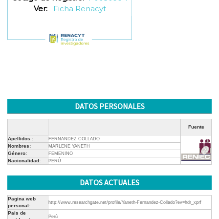
Ver:
Ficha Renacyt
DATOS PERSONALES
Fuente
Apellidos :
FERNANDEZ COLLADO
Nombres:
MARLENE YANETH
Género:
FEMENINO
Nacionalidad:
PERÚ
DATOS ACTUALES
Pagina web
http://www.researchgate.net/profile/Yaneth-Fernandez-Collado?ev=hdr_xprf
personal:
Pais de
Perú