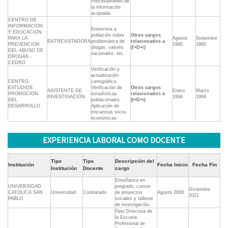
Procesamiento de
la información
acopiada.
CENTRO DE
INFORMACION
Entrevista a
Y EDUCACION
población sobre
Otros cargos
PARA LA
Agosto
Setiembre
ENTREVISTADORA
problemática de
relacionados a
PREVENCION
1995
1995
drogas, valores
(I+D+i)
DEL ABUSO DE
nacionales, etc.
DROGAS -
CEDRO
Verificación y
actualización
CENTRO
cartográfica.
ESTUDIOS
Verificación de
Otros cargos
ASISTENTE DE
Enero
Marzo
PROMOCION
estadísticas
relacionados a
INVESTIGACIÓN
1994
1994
DEL
poblacionales.
(I+D+i)
DESARROLLO
Aplicación de
encuestas socio-
económicas.
EXPERIENCIA LABORAL COMO DOCENTE
Tipo
Tipo
Descripción del
Institución
Fecha Inicio
Fecha Fin
Institución
Docente
cargo
Enseñanza en
UNIVERSIDAD
pregrado, cursos
Diciembre
CATOLICA SAN
Universidad
Contratado
de proyectos
Agosto 2008
2021
PABLO
sociales y talleres
de investigación.
Past Directora de
la Escuela
Profesional de