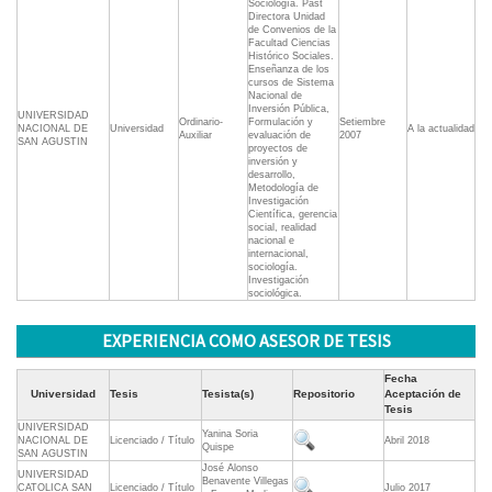
Sociología. Past
Directora Unidad
de Convenios de la
Facultad Ciencias
Histórico Sociales.
Enseñanza de los
cursos de Sistema
Nacional de
Inversión Pública,
UNIVERSIDAD
Ordinario-
Formulación y
Setiembre
NACIONAL DE
Universidad
A la actualidad
Auxiliar
evaluación de
2007
SAN AGUSTIN
proyectos de
inversión y
desarrollo,
Metodología de
Investigación
Científica, gerencia
social, realidad
nacional e
internacional,
sociología.
Investigación
sociológica.
EXPERIENCIA COMO ASESOR DE TESIS
Fecha
Universidad
Tesis
Tesista(s)
Repositorio
Aceptación de
Tesis
UNIVERSIDAD
Yanina Soria
NACIONAL DE
Licenciado / Título
Abril 2018
Quispe
SAN AGUSTIN
José Alonso
UNIVERSIDAD
Benavente Villegas
CATOLICA SAN
Licenciado / Título
Julio 2017