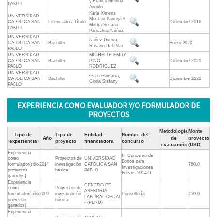
y Franco Medina
PABLO
Angulo
Karla Ximena
UNIVERSIDAD
Mostajo Pantoja y
CATOLICA SAN
Licenciado / Título
Diciembre 2016
Mirtha Susana
PABLO
Paricahua Núñez
UNIVERSIDAD
Nuñez Guerra,
CATOLICA SAN
Bachiller
Enero 2020
Rosario Del Pilar
PABLO
UNIVERSIDAD
MICHELLE EMILY
CATOLICA SAN
Bachiller
PINO
Diciembre 2020
PABLO
RODRIGUEZ
UNIVERSIDAD
Osco Gamarra,
CATOLICA SAN
Bachiller
Diciembre 2020
Gloria Stefany
PABLO
EXPERIENCIA COMO EVALUADOR Y/O FORMULADOR DE
PROYECTOS
Metodología
Monto
Tipo de
Tipo de
Entidad
Nombre del
Ańo
de
proyecto
experiencia
proyecto
financiadora
concurso
evaluación
(USD)
Experiencia
III Concurso de
como
Proyectos de
UNIVERSIDAD
Bonos para
formulador(sólo
2014
investigación
CATOLICA SAN
780.0
Investigaciones
proyectos
básica
PABLO
Breves-2014-II
ganados)
Experiencia
CENTRO DE
como
Proyectos de
ASESORIA
formulador(sólo
2009
investigación
Consultoría
250.0
LABORAL-CEDAL
proyectos
básica
- (PERU)
ganados)
Experiencia