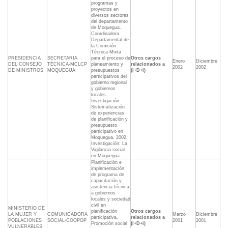
programas y
proyectos en
diversos sectores
del departamento
de Moquegua.
Coordinadora
Departamental de
la Comisión
Técnica Mixta
PRESIDENCIA
SECRETARIA
para el proceso de
Otros cargos
Enero
Diciembre
DEL CONSEJO
TÉCNICA-MCLCP
planeamiento y
relacionados a
2002
2002
DE MINISTROS
MOQUEGUA
presupuestos
(I+D+i)
participativos del
gobierno regional
y gobiernos
locales.
Investigación:
Sistematización
de experiencias
de planificación y
presupuesto
participativo en
Moquegua, 2002.
Investigación: La
Vigilancia social
en Moquegua.
Planificación e
implementación
de programa de
capacitación y
asistencia técnica
a gobiernos
locales y sociedad
civil en
MINISTERIO DE
planificación
Otros cargos
LA MUJER Y
COMUNICADORA
Marzo
Diciembre
participativa.
relacionados a
POBLACIONES
SOCIAL-COOPOP
2001
2001
Promoción social
(I+D+i)
VULNERABLES