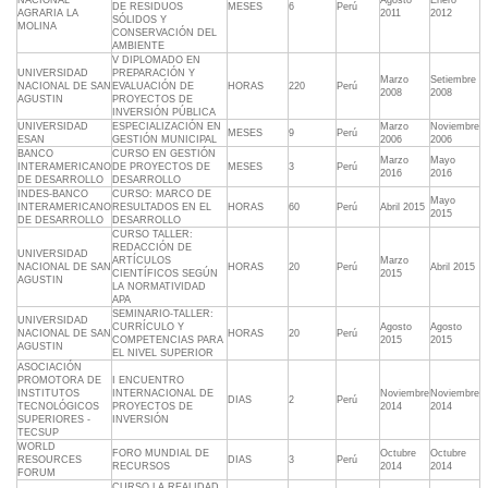
NACIONAL
Agosto
Enero
DE RESIDUOS
MESES
6
Perú
AGRARIA LA
2011
2012
SÓLIDOS Y
MOLINA
CONSERVACIÓN DEL
AMBIENTE
V DIPLOMADO EN
UNIVERSIDAD
PREPARACIÓN Y
Marzo
Setiembre
NACIONAL DE SAN
EVALUACIÓN DE
HORAS
220
Perú
2008
2008
AGUSTIN
PROYECTOS DE
INVERSIÓN PÚBLICA
UNIVERSIDAD
ESPECIALIZACIÓN EN
Marzo
Noviembre
MESES
9
Perú
ESAN
GESTIÓN MUNICIPAL
2006
2006
BANCO
CURSO EN GESTIÓN
Marzo
Mayo
INTERAMERICANO
DE PROYECTOS DE
MESES
3
Perú
2016
2016
DE DESARROLLO
DESARROLLO
INDES-BANCO
CURSO: MARCO DE
Mayo
INTERAMERICANO
RESULTADOS EN EL
HORAS
60
Perú
Abril 2015
2015
DE DESARROLLO
DESARROLLO
CURSO TALLER:
REDACCIÓN DE
UNIVERSIDAD
ARTÍCULOS
Marzo
NACIONAL DE SAN
HORAS
20
Perú
Abril 2015
CIENTÍFICOS SEGÚN
2015
AGUSTIN
LA NORMATIVIDAD
APA
SEMINARIO-TALLER:
UNIVERSIDAD
CURRÍCULO Y
Agosto
Agosto
NACIONAL DE SAN
HORAS
20
Perú
COMPETENCIAS PARA
2015
2015
AGUSTIN
EL NIVEL SUPERIOR
ASOCIACIÓN
PROMOTORA DE
I ENCUENTRO
INSTITUTOS
INTERNACIONAL DE
Noviembre
Noviembre
DIAS
2
Perú
TECNOLÓGICOS
PROYECTOS DE
2014
2014
SUPERIORES -
INVERSIÓN
TECSUP
WORLD
FORO MUNDIAL DE
Octubre
Octubre
RESOURCES
DIAS
3
Perú
RECURSOS
2014
2014
FORUM
CURSO LA REALIDAD