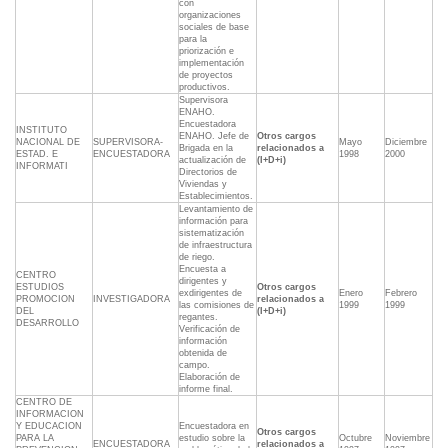
con
organizaciones
sociales de base
para la
priorización e
implementación
de proyectos
productivos.
Supervisora
ENAHO.
Encuestadora
INSTITUTO
ENAHO. Jefe de
Otros cargos
NACIONAL DE
SUPERVISORA-
Mayo
Diciembre
Brigada en la
relacionados a
ESTAD. E
ENCUESTADORA
1998
2000
actualización de
(I+D+i)
INFORMATI
Directorios de
Viviendas y
Establecimientos.
Levantamiento de
información para
sistematización
de infraestructura
de riego.
Encuesta a
CENTRO
dirigentes y
ESTUDIOS
Otros cargos
exdirigentes de
Enero
Febrero
PROMOCION
INVESTIGADORA
relacionados a
las comisiones de
1999
1999
DEL
(I+D+i)
regantes.
DESARROLLO
Verificación de
información
obtenida de
campo.
Elaboración de
informe final.
CENTRO DE
INFORMACION
Y EDUCACION
Encuestadora en
Otros cargos
PARA LA
estudio sobre la
Octubre
Noviembre
ENCUESTADORA
relacionados a