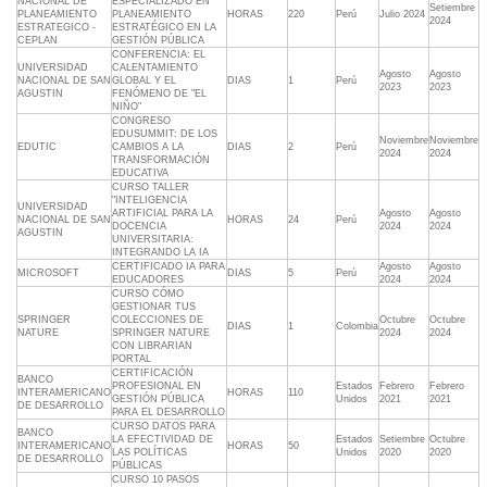
NACIONAL DE
ESPECIALIZADO EN
Setiembre
PLANEAMIENTO
PLANEAMIENTO
HORAS
220
Perú
Julio 2024
2024
ESTRATEGICO -
ESTRATÉGICO EN LA
CEPLAN
GESTIÓN PÚBLICA
CONFERENCIA: EL
UNIVERSIDAD
CALENTAMIENTO
Agosto
Agosto
NACIONAL DE SAN
GLOBAL Y EL
DIAS
1
Perú
2023
2023
AGUSTIN
FENÓMENO DE "EL
NIÑO"
CONGRESO
EDUSUMMIT: DE LOS
Noviembre
Noviembre
EDUTIC
CAMBIOS A LA
DIAS
2
Perú
2024
2024
TRANSFORMACIÓN
EDUCATIVA
CURSO TALLER
"INTELIGENCIA
UNIVERSIDAD
ARTIFICIAL PARA LA
Agosto
Agosto
NACIONAL DE SAN
HORAS
24
Perú
DOCENCIA
2024
2024
AGUSTIN
UNIVERSITARIA:
INTEGRANDO LA IA
CERTIFICADO IA PARA
Agosto
Agosto
MICROSOFT
DIAS
5
Perú
EDUCADORES
2024
2024
CURSO CÓMO
GESTIONAR TUS
SPRINGER
COLECCIONES DE
Octubre
Octubre
DIAS
1
Colombia
NATURE
SPRINGER NATURE
2024
2024
CON LIBRARIAN
PORTAL
CERTIFICACIÓN
BANCO
PROFESIONAL EN
Estados
Febrero
Febrero
INTERAMERICANO
HORAS
110
GESTIÓN PÚBLICA
Unidos
2021
2021
DE DESARROLLO
PARA EL DESARROLLO
CURSO DATOS PARA
BANCO
LA EFECTIVIDAD DE
Estados
Setiembre
Octubre
INTERAMERICANO
HORAS
50
LAS POLÍTICAS
Unidos
2020
2020
DE DESARROLLO
PÚBLICAS
CURSO 10 PASOS