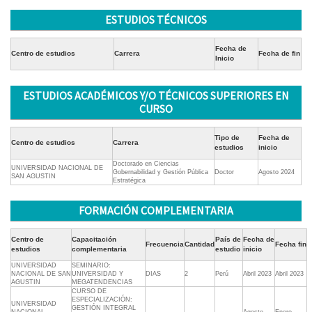
ESTUDIOS TÉCNICOS
Fecha de
Centro de estudios
Carrera
Fecha de fin
Inicio
ESTUDIOS ACADÉMICOS Y/O TÉCNICOS SUPERIORES EN
CURSO
Tipo de
Fecha de
Centro de estudios
Carrera
estudios
inicio
Doctorado en Ciencias
UNIVERSIDAD NACIONAL DE
Gobernabilidad y Gestión Pública
Doctor
Agosto 2024
SAN AGUSTIN
Estratégica
FORMACIÓN COMPLEMENTARIA
Centro de
Capacitación
País de
Fecha de
Frecuencia
Cantidad
Fecha fin
estudios
complementaria
estudio
inicio
UNIVERSIDAD
SEMINARIO:
NACIONAL DE SAN
UNIVERSIDAD Y
DIAS
2
Perú
Abril 2023
Abril 2023
AGUSTIN
MEGATENDENCIAS
CURSO DE
ESPECIALIZACIÓN:
UNIVERSIDAD
GESTIÓN INTEGRAL