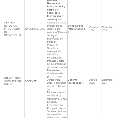
Realidad
Nacional e
Internacional y
curso de
sociología.
Investigación
sociológica.
CENTRO
Consultora para la
ESTUDIOS
evaluación de
Otros cargos
Octubre
Diciembre
PROMOCION
INVESTIGADORA
impacto del
relacionados a
2024
2025
DEL
proyecto "Mujeres
(I+D+i)
DESARROLLO
del Agua"
Enseñanza de
curso de
Proyectos
Sociales e
investigación
Científica.
Investigación:
Impacto y retos
de los programas
de Transferencias
Monetarias
Condicionadas
(TMC): Caso
UNIVERSIDAD
Juntos Perú,
Docente
Agosto
Diciembre
CATOLICA SAN
DOCENTE
2014. Facilitación
Investigador
2008
2021
PABLO
de Focus Group
con
Microempresarios
en Tiabaya y
Uchumayo  Línea
de Base.
Enseñanza en
Pos grado sobre
Sistema Nacional
de Inversión
Pública del Centro