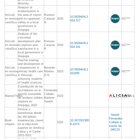
diversity
Analysis of
modernization in
Artículo
the area of citizen
Romero-
10.56294/HL2
en revista
and occupational
Carazas
2024
S/C***
024.517
científica
safety in a local
R.
government in
Arequipa
Analysis of the
concerted
Artículo
development plan
Romero-
10.56294/HL2
en revista
to improve user
Carazas
2024
S/C***
024.541
científica
satisfaction in a
R.
local government in
Arequipa
Teacher training
and development of
Artículo
competencies in
Bernedo-
10.56294/HL2
en revista
primary health care
Moreira
2023
S/C***
023265
científica
in Peruvian
D.H.
university students
of health sciences
Contribución de los
recicladores en la
Fernandez
gestión sostenible
Collado,
MasterThesis
2023
No Aplica
de residuos sólidos
Marlene
urbanos en
Yaneth
Arequipa, 2022
Innovar y
transformar desde
Yaneth
las disciplinas:
Fernandez-
Book-
experiencias claves
10.34720/ZMD
2022
Collado a
chapter
en la educación
K-A274
través de
superior en América
ORCID
Latina y el Caribe
2021-2022