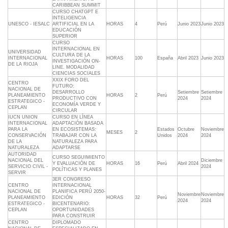
CARIBBEAN SUMMIT
CURSO CHATGPT E
INTELIGENCIA
UNESCO - IESALC
ARTIFICIAL EN LA
HORAS
4
Perú
Junio 2023
Junio 2023
EDUCACIÓN
SUPERIOR
CURSO
INTERNACIONAL EN
UNIVERSIDAD
CULTURA DE LA
INTERNACIONAL
HORAS
100
España
Abril 2023
Junio 2023
INVESTIGACIÓN ON-
DE LA RIOJA
LINE. MODALIDAD
CIENCIAS SOCIALES
XXIX FORO DEL
CENTRO
FUTURO:
NACIONAL DE
DESARROLLO
Setiembre
Setiembre
PLANEAMIENTO
HORAS
2
Perú
PRODUCTIVO CON
2024
2024
ESTRATEGICO -
ECONOMÍA VERDE Y
CEPLAN
CIRCULAR
IUCN UNION
CURSO EN LÍNEA
INTERNACIONAL
ADAPTACIÓN BASADA
PARA LA
EN ECOSISTEMAS:
Estados
Octubre
Noviembre
MESES
2
CONSERVACIÓN
TRABAJAR CON LA
Unidos
2024
2024
DE LA
NATURALEZA PARA
NATURALEZA
ADAPTARSE
AUTORIDAD
CURSO SEGUIMIENTO
NACIONAL DEL
Diciembre
Y EVALUACIÓN DE
HORAS
16
Perú
Abril 2024
SERVICIO CIVIL -
2024
POLÍTICAS Y PLANES
SERVIR
3ER CONGRESO
CENTRO
INTERNACIONAL
NACIONAL DE
PLANIFICA PERÚ 2050-
Noviembre
Noviembre
PLANEAMIENTO
EDICIÓN
HORAS
32
Perú
2024
2024
ESTRATEGICO -
BICENTENARIO:
CEPLAN
OPORTUNIDADES
PARA CONSTRUIR
CENTRO
DIPLOMADO