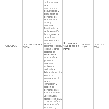
e intersectorial
para el
planeamiento,
presupuestos y
priorización de
proyectos de
infraestructura
social y
productiva.
Planificación e
implementación
de programa de
capacitación a
profesionales y
técnicos de
Otros cargos
CONCERTADORA
Febrero
Diciembre
FONCODES
gobiernos locales,
relacionados a
SOCIAL
2003
2006
regional y otros
(I+D+i)
sectores en
planificación,
priorización y
gestión de
proyectos
sociales y
productivos.
Asistencia técnica
a gobierno
regional y locales
para la
formulación y
gestión de
proyectos en el
marco del SNIP.
Coordinación
intersectorial para
la planificación e
implementación
de políticas,