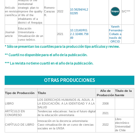
Analysis of the
institutional
Artículo
strategic plan to
Romero-
10.56294/HL2
en revista
improve the quality
Carazas
2022
S/C***
02295
científica
of life of the
R.
inhabitants of a
district of Arequipa
Yaneth
Educación
10.13140/RG.
Fernandez-
Journal-
Universitaria -
2021
2.2.32486.758
Collado a
article
Virtualización de un
49
través de
curso teórico.
ORCID
* Sólo se presentan los cuartiles para la producción tipo artículos y review.
** Cuartil no disponible para el año de la publicación.
*** La revista no tiene cuartil en el año de la publicación.
OTRAS PRODUCCIONES
Año de
Título de la
Tipo de Producción
Título
Producción
fuente
LOS DERECHOS HUMANOS AL AGUA, A
LIBRO
LA EDUCACIÓN, A LA IDENTIDAD Y A LA
2008
SALUD
ARTÍCULO EN
Tendencias educativas: hacia el futuro digital
2021
CONGRESO
de la educación universitaria
Libro
Innovación en la docencia universitaria:
electrónico
CAPÍTULO DE LIBRO
Caso virtualización de un curso de ciencias
2022
Universidad
sociales en la UNSA
de Chile