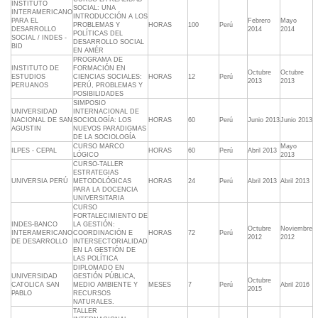
INSTITUTO
SOCIAL: UNA
INTERAMERICANO
INTRODUCCIÓN A LOS
PARA EL
Febrero
Mayo
PROBLEMAS Y
HORAS
100
Perú
DESARROLLO
2014
2014
POLÍTICAS DEL
SOCIAL / INDES -
DESARROLLO SOCIAL
BID
EN AMÉR
PROGRAMA DE
INSTITUTO DE
FORMACIÓN EN
Octubre
Octubre
ESTUDIOS
CIENCIAS SOCIALES:
HORAS
12
Perú
2013
2013
PERUANOS
PERÚ, PROBLEMAS Y
POSIBILIDADES
SIMPOSIO
UNIVERSIDAD
INTERNACIONAL DE
NACIONAL DE SAN
SOCIOLOGÍA: LOS
HORAS
60
Perú
Junio 2013
Junio 2013
AGUSTIN
NUEVOS PARADIGMAS
DE LA SOCIOLOGÍA
CURSO MARCO
Mayo
ILPES - CEPAL
HORAS
60
Perú
Abril 2013
LÓGICO
2013
CURSO-TALLER
ESTRATEGIAS
UNIVERSIA PERÚ
METODOLÓGICAS
HORAS
24
Perú
Abril 2013
Abril 2013
PARA LA DOCENCIA
UNIVERSITARIA
CURSO
FORTALECIMIENTO DE
INDES-BANCO
LA GESTIÓN:
Octubre
Noviembre
INTERAMERICANO
COORDINACIÓN E
HORAS
72
Perú
2012
2012
DE DESARROLLO
INTERSECTORIALIDAD
EN LA GESTIÓN DE
LAS POLÍTICA
DIPLOMADO EN
UNIVERSIDAD
GESTIÓN PÚBLICA,
Octubre
CATOLICA SAN
MEDIO AMBIENTE Y
MESES
7
Perú
Abril 2016
2015
PABLO
RECURSOS
NATURALES.
TALLER