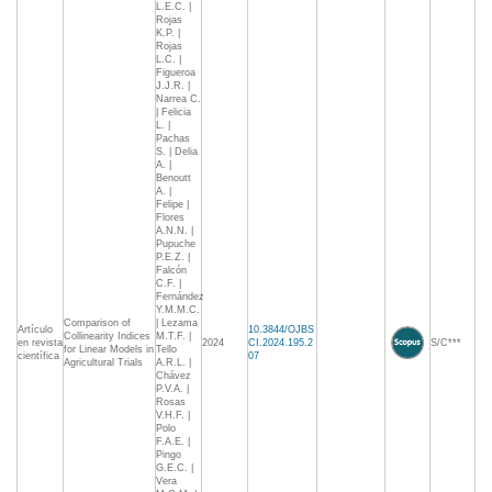
L.E.C. |
Rojas
K.P. |
Rojas
L.C. |
Figueroa
J.J.R. |
Narrea C.
| Felicia
L. |
Pachas
S. | Delia
A. |
Benoutt
A. |
Felipe |
Flores
A.N.N. |
Pupuche
P.E.Z. |
Falcón
C.F. |
Fernández
Y.M.M.C.
Comparison of
| Lezama
Artículo
10.3844/OJBS
Collinearity Indices
M.T.F. |
en revista
2024
CI.2024.195.2
S/C***
for Linear Models in
Tello
científica
07
Agricultural Trials
A.R.L. |
Chávez
P.V.A. |
Rosas
V.H.F. |
Polo
F.A.E. |
Pingo
G.E.C. |
Vera