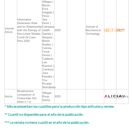
Villegas |
Bazan,
Erick
Delgado |
Perez,
Information
Yary
Generation Rate
Perez |
and its Relationship
Campana,
Journal of
Journal -
with the Entropy of
Zadith
2020
Biochemical
S/C***
Article
Non-Linear Models:
Garrido |
Technology
Covid-19 Case,
Vasquez,
Peru 2020
Martin
Grados |
Carrera,
Cesar
Osorio |
Calderon,
Luis
Ramirez |
Carranza,
Jose
Paredes |
Ysa,
Ricardo
Shimabuku
Morphometric
Villegas
comparison of
Article
Rivas,
2020
No Aplica
Characidae fish
Danny
when n < p
* Sólo se presentan los cuartiles para la producción tipo artículos y review.
** Cuartil no disponible para el año de la publicación.
*** La revista no tiene cuartil en el año de la publicación.