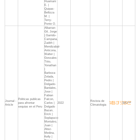
Huamaní
E. |
Quipas-
Bellizza
M. |
Terry-
Ponte O.
Albarran-
Gil, Jorge
| Garrido-
Campana,
Zadith |
Mendizabal-
Anticona,
Walter |
Gonzales-
Ttito,
Yonathan
|
Barboza-
Zelada,
Pedro |
Delgado-
Bardales,
Jose |
Fabian
Politicas publicas
Falcon,
Journal -
Revista de
para afrontar
Carlos |
2022
S/C***
Article
Climatologia
sequias en el Peru
Delgado
Bazan,
Erick |
Soplapuco-
Montalvo,
Juan |
Altez-
Medina,
Kelly |