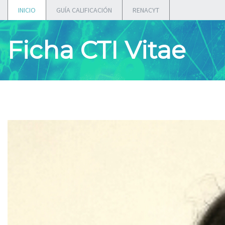
INICIO
GUÍA CALIFICACIÓN
RENACYT
Ficha CTI Vitae