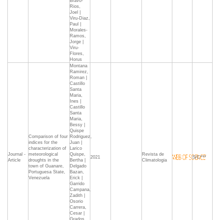
Bravo-
Rios,
Joel |
Viru-Diaz,
Paul |
Morales-
Ramos,
Jorge |
Viru-
Flores,
Horus
Montana
Ramirez,
Roman |
Castillo
Santa
Maria,
Ines |
Castillo
Santa
Maria,
Bessy |
Quispe
Comparison of four
Rodriguez,
indices for the
Juan |
characterization of
Larico
Journal -
meteorological
Quispe,
Revista de
2021
S/C***
Article
droughts in the
Bertha |
Climatologia
town of Guanare,
Delgado
Portuguesa State,
Bazan,
Venezuela
Erick |
Garrido
Campana,
Zadith |
Osorio
Carrera,
Cesar |
Grados