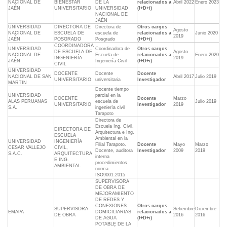
NACIONAL DE
BIENESTAR
DE LA
relacionados a
Abril 2022
Enero 2023
JAÉN
UNIVERSITARIO
UNIVERSIDAD
(I+D+i)
NACIONAL DE
JAÉN
UNIVERSIDAD
DIRECTORA DE
Directora de
Otros cargos
Agosto
NACIONAL DE
ESCUELA DE
escuela de
relacionados a
Junio 2020
2019
JAÉN
POSGRADO
Posgrado
(I+D+i)
COORDINADORA
UNIVERSIDAD
Coordinadora de
Otros cargos
DE ESCUELA DE
Agosto
NACIONAL DE
Escuela de
relacionados a
Enero 2020
INGENIERÍA
2019
JAÉN
Ingeniería Civil
(I+D+i)
CIVIL
UNIVERSIDAD
DOCENTE
Docente
Docente
NACIONAL DE SAN
Abril 2017
Julio 2019
UNIVERSITARIO
universitaria
Investigador
MARTIN
Docente tiempo
UNIVERSIDAD
parcial en la
DOCENTE
Docente
Marzo
ALAS PERUANAS
escuela de
Julio 2019
UNIVERSITARIO
Investigador
2019
S.A.
ingeniería civil
Tarapoto
Directora de
Escuela Ing. Civil,
DIRECTORA DE
Arquitectura e Ing.
ESCUELA
Ambiental en la
UNIVERSIDAD
INGENIERÍA
Filial Tarapoto.
Docente
Mayo
Marzo
CESAR VALLEJO
CIVIL,
Docente, auditora
Investigador
2009
2019
S.A.C.
ARQUITECTURA
interna
E ING.
procedimientos
AMBIENTAL
norma
ISO9001:2015
SUPERVISORA
DE OBRA DE
MEJORAMIENTO
DE REDES Y
CONEXIONES
Otros cargos
SUPERVISORA
Setiembre
Diciembre
EMAPA
DOMICILIARIAS
relacionados a
DE OBRA
2016
2016
DE AGUA
(I+D+i)
POTABLE DE LA