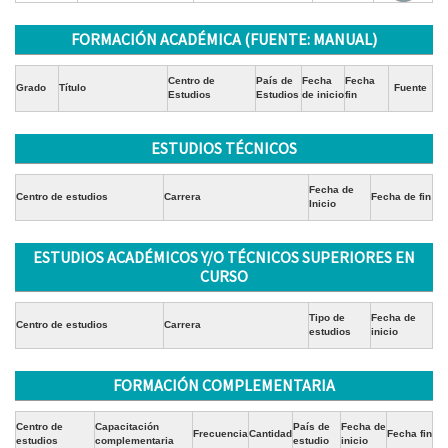
FORMACIÓN ACADÉMICA (FUENTE: MANUAL)
Centro de
País de
Fecha
Fecha
Grado
Título
Fuente
Estudios
Estudios
de inicio
fin
ESTUDIOS TÉCNICOS
Fecha de
Centro de estudios
Carrera
Fecha de fin
Inicio
ESTUDIOS ACADÉMICOS Y/O TÉCNICOS SUPERIORES EN
CURSO
Tipo de
Fecha de
Centro de estudios
Carrera
estudios
inicio
FORMACIÓN COMPLEMENTARIA
Centro de
Capacitación
País de
Fecha de
Frecuencia
Cantidad
Fecha fin
estudios
complementaria
estudio
inicio