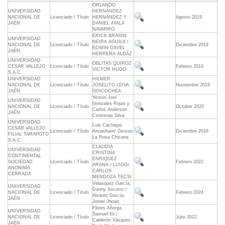
ORLANDO
UNIVERSIDAD
HERNÁNDEZ
NACIONAL DE
Licenciado / Título
HERNÁNDEZ Y
Agosto 2019
JAÉN
DANIEL AYALA
NAVARRO
ERICK BRAYAN
UNIVERSIDAD
NEIRA AGUILA /
NACIONAL DE
Licenciado / Título
Diciembre 2019
EDWIN OSVEL
JAÉN
HERRERA ALDÁZ
UNIVERSIDAD
OBLITAS QUIROZ
CESAR VALLEJO
Licenciado / Título
Febrero 2019
VICTOR HUGO
S.A.C.
UNIVERSIDAD
HILMER
NACIONAL DE
Licenciado / Título
JOSELITO LEIVA
Noviembre 2019
JAÉN
GOICOCHEA
Yerson Joel
UNIVERSIDAD
Gonzales Rojas y
NACIONAL DE
Licenciado / Título
Octubre 2020
Carlos Anderson
JAÉN
Contreras Silva
UNIVERSIDAD
Luis Cachique
CESAR VALLEJO
Licenciado / Título
Amasifuen/ Gerson
Diciembre 2018
FILIAL TARAPOTO
La Rosa Chicana
S.A.C.
CLAUDIA
UNIVERSIDAD
CRISTINA
CONTINENTAL
ENRIQUEZ
SOCIEDAD
Licenciado / Título
Febrero 2022
ARANA / LUIGGI
ANONIMA
CARLOS
CERRADA
MENDOZA TECSI
Velasquez García,
UNIVERSIDAD
Danny Socorro /
NACIONAL DE
Licenciado / Título
Febrero 2024
Alvarez García,
JAÉN
Jeiner Jhoan
Flores Añorga,
UNIVERSIDAD
Samuel Eli /
NACIONAL DE
Licenciado / Título
Julio 2022
Calderón Vásquez,
JAÉN