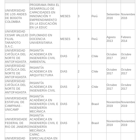
PROGRAMA PARA EL
DESARROLLO DE
UNIVERSIDAD
CAPACIDADES EN
DE LOS ANDES
Setiembre
Noviembre
INNOVACIÓN Y
MESES
3
Perú
DE BOGOTA
2016
2016
EMPRENDIMIENTO
COLOMBIA
EN LA EDUCACIÓN
EN LA EDUC
UNIVERSIDAD
CESAR VALLEJO
DIPLOMADO EN
Agosto
Febrero
FILIAL
DOCENCIA
MESES
6
Perú
2013
2014
TARAPOTO
UNIVERSITARIA
S.A.C.
UNIVERSIDAD
PASANTÍA
CATÓLICA DEL
ACADEMICA EN
Octubre
Octubre
DIAS
2
Chile
NORTE DE
INGENIERÍA CIVIL
2017
2017
ANTOFAGASTA
AMBIENTAL
UNIVERSIDAD
PASANTÍA
CATÓLICA DEL
Octubre
Octubre
ACADEMICA EN
DIAS
2
Chile
NORTE DE
2017
2017
ARQUITECTURA
ANTOFAGASTA
UNIVERSIDAD
PASANTÍA
CATÓLICA DEL
Octubre
Octubre
ACADEMICA EN
DIAS
2
Chile
NORTE DE
2017
2017
INGENIERÍA CIVIL
ANTOFAGASTA
PASANTÍA
UNIVERSIDADE
ACADÉMICA EN
ESTATUAL DE
Noviembre
Noviembre
INGENIERÍA CIVIL E
DIAS
3
Brasil
CAMPINAS -
2019
2019
INGENIERÍA
UNICAMP
MECÁNICA
PASANTÍA
UNIVERSIDADE
ACADÉMICA EN
Noviembre
Noviembre
FEDERAL DE
INGENIERÍA CIVIL E
DIAS
3
Brasil
2019
2019
RIO DE JANEIRO
INGENIERÍA
MECÁNICA
CAPAC.
UNIVERSIDAD
ESPECIALIZADA EN