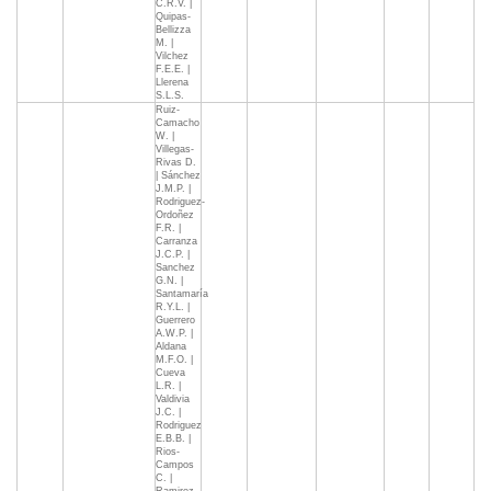
C.R.V. |
Quipas-
Bellizza
M. |
Vilchez
F.E.E. |
Llerena
S.L.S.
Ruiz-
Camacho
W. |
Villegas-
Rivas D.
| Sánchez
J.M.P. |
Rodriguez-
Ordoñez
F.R. |
Carranza
J.C.P. |
Sanchez
G.N. |
Santamaría
R.Y.L. |
Guerrero
A.W.P. |
Aldana
M.F.O. |
Cueva
L.R. |
Valdivia
J.C. |
Rodriguez
E.B.B. |
Rios-
Campos
C. |