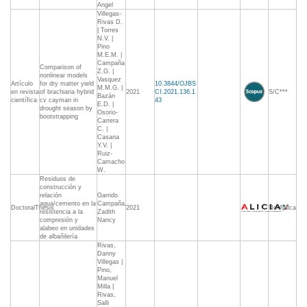
Angel
Villegas-
Rivas D.
| Torres
N.V. |
Pino
M.E.M. |
Campaña
Comparison of
Z.G. |
nonlinear models
Vasquez
Artículo
for dry matter yield
10.3844/OJBS
M.M.G. |
en revista
of brachiaria hybrid
2021
CI.2021.136.1
S/C***
Bazán
científica
cv cayman in
43
E.D. |
drought season by
Osorio-
bootstrapping
Carrera
C. |
Casana
Y.V. |
Ruiz-
Camacho
W.
Residuos de
construcción y
relación
Garrido
agua/cemento en la
Campaña,
DoctoralThesis
2021
No Aplica
resistencia a la
Zadith
compresión y
Nancy
alabeo en unidades
de albañilería
Rivas,
Danny
Villegas |
Pino,
Manuel
Milla |
Rivas,
Salli