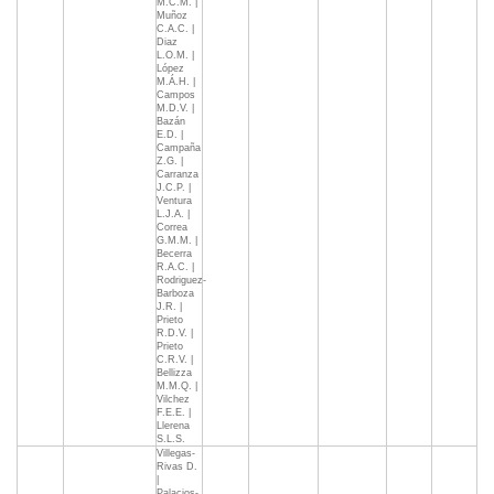
M.C.M. |
Muñoz
C.A.C. |
Diaz
L.O.M. |
López
M.Á.H. |
Campos
M.D.V. |
Bazán
E.D. |
Campaña
Z.G. |
Carranza
J.C.P. |
Ventura
L.J.A. |
Correa
G.M.M. |
Becerra
R.A.C. |
Rodriguez-
Barboza
J.R. |
Prieto
R.D.V. |
Prieto
C.R.V. |
Bellizza
M.M.Q. |
Vilchez
F.E.E. |
Llerena
S.L.S.
Villegas-
Rivas D.
|
Palacios-