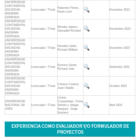
UNIVERSIDAD
CONTINENTAL
Palomino Flores,
SOCIEDAD
Licenciado / Título
Diciembre 2023
Keyla Lizet
ANONIMA
CERRADA
UNIVERSIDAD
CONTINENTAL
Mendez Apaico,
SOCIEDAD
Licenciado / Título
Noviembre 2023
Gamadiel Richard
ANONIMA
CERRADA
UNIVERSIDAD
CONTINENTAL
Heredia Lobón,
SOCIEDAD
Licenciado / Título
Diciembre 2023
Richard William
ANONIMA
CERRADA
UNIVERSIDAD
CONTINENTAL
Romero Gente,
SOCIEDAD
Licenciado / Título
Setiembre 2022
Richard Julio
ANONIMA
CERRADA
UNIVERSIDAD
CONTINENTAL
Canaza Canaza,
SOCIEDAD
Licenciado / Título
Octubre 2022
Juan Ubaldo
ANONIMA
CERRADA
Lizana
UNIVERSIDAD
Cusquisiban, Cintia
NACIONAL DE
Licenciado / Título
Stefani y Vargas
Abril 2024
JAÉN
Vasquez, Jorge
Gustavo
EXPERIENCIA COMO EVALUADOR Y/O FORMULADOR DE
PROYECTOS