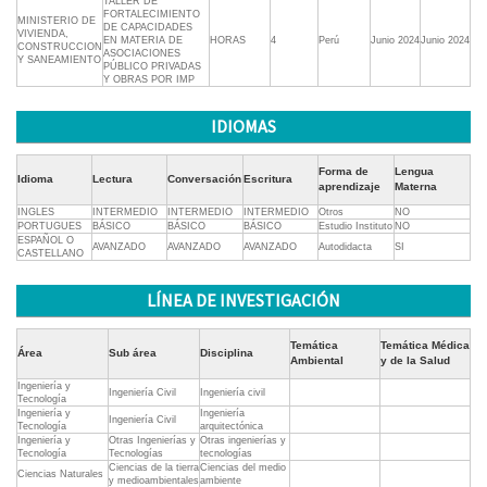
TALLER DE
FORTALECIMIENTO
MINISTERIO DE
DE CAPACIDADES
VIVIENDA,
EN MATERIA DE
HORAS
4
Perú
Junio 2024
Junio 2024
CONSTRUCCION
ASOCIACIONES
Y SANEAMIENTO
PÚBLICO PRIVADAS
Y OBRAS POR IMP
IDIOMAS
Forma de
Lengua
Idioma
Lectura
Conversación
Escritura
aprendizaje
Materna
INGLES
INTERMEDIO
INTERMEDIO
INTERMEDIO
Otros
NO
PORTUGUES
BÁSICO
BÁSICO
BÁSICO
Estudio Instituto
NO
ESPAÑOL O
AVANZADO
AVANZADO
AVANZADO
Autodidacta
SI
CASTELLANO
LÍNEA DE INVESTIGACIÓN
Temática
Temática Médica
Área
Sub área
Disciplina
Ambiental
y de la Salud
Ingeniería y
Ingeniería Civil
Ingeniería civil
Tecnología
Ingeniería y
Ingeniería
Ingeniería Civil
Tecnología
arquitectónica
Ingeniería y
Otras Ingenierías y
Otras ingenierías y
Tecnología
Tecnologías
tecnologías
Ciencias de la tierra
Ciencias del medio
Ciencias Naturales
y medioambientales
ambiente