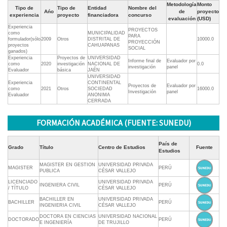
Metodología
Monto
Tipo de
Tipo de
Entidad
Nombre del
Ańo
de
proyecto
experiencia
proyecto
financiadora
concurso
evaluación
(USD)
Experiencia
PROYECTOS
como
MUNICIPALIDAD
PARA
formulador(sólo
2009
Otros
DISTRITAL DE
10000.0
PROYECCIÓN
proyectos
CAHUAPANAS
SOCIAL
ganados)
Experiencia
Proyectos de
UNIVERSIDAD
Informe final de
Evaluador por
como
2020
investigación
NACIONAL DE
0.0
investigación
panel
Evaluador
básica
JAÉN
UNIVERSIDAD
Experiencia
CONTINENTAL
Proyectos de
Evaluador por
como
2021
Otros
SOCIEDAD
16000.0
Investigación
panel
Evaluador
ANONIMA
CERRADA
FORMACIÓN ACADÉMICA (FUENTE: SUNEDU)
País de
Grado
Título
Centro de Estudios
Fuente
Estudios
MAGISTER EN GESTION
UNIVERSIDAD PRIVADA
MAGISTER
PERÚ
PUBLICA
CÉSAR VALLEJO
LICENCIADO
UNIVERSIDAD PRIVADA
INGENIERA CIVIL
PERÚ
/ TÍTULO
CÉSAR VALLEJO
BACHILLER EN
UNIVERSIDAD PRIVADA
BACHILLER
PERÚ
INGENIERIA CIVIL
CÉSAR VALLEJO
DOCTORA EN CIENCIAS
UNIVERSIDAD NACIONAL
DOCTORADO
PERÚ
E INGENIERÍA
DE TRUJILLO