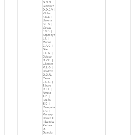
D.G.G. |
Gutierrez
D.D.J.V. |
Vilchez
F.E.E. |
Llerena
S.L.S. |
Vargas
J.V.B. |
Sapacayo
L.L. |
Muñoz
C.A.C. |
Diaz
L.O.M. |
Quispe
G.V.C. |
Cáceres
M.L.G. |
Córdova
G.O.R. |
Cerna
J.C.O. |
Zárate
C.L.L. |
Rivera
A.D. |
Bazán
E.D. |
Campaña
Z.G. |
Monroy-
Correa G.
| Saravia-
Pachas
D. |
Guardia-