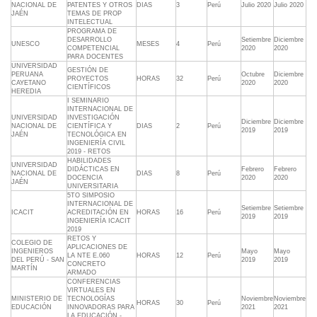
NACIONAL DE
PATENTES Y OTROS
DIAS
3
Perú
Julio 2020
Julio 2020
JAÉN
TEMAS DE PROP
INTELECTUAL
PROGRAMA DE
DESARROLLO
Setiembre
Diciembre
UNESCO
MESES
4
Perú
COMPETENCIAL
2020
2020
PARA DOCENTES
UNIVERSIDAD
GESTIÓN DE
PERUANA
Octubre
Diciembre
PROYECTOS
HORAS
32
Perú
CAYETANO
2020
2020
CIENTÍFICOS
HEREDIA
I SEMINARIO
INTERNACIONAL DE
UNIVERSIDAD
INVESTIGACIÓN
Diciembre
Diciembre
NACIONAL DE
CIENTÍFICA Y
DIAS
2
Perú
2019
2019
JAÉN
TECNOLÓGICA EN
INGENIERÍA CIVIL
2019 - RETOS
HABILIDADES
UNIVERSIDAD
DIDÁCTICAS EN
Febrero
Febrero
NACIONAL DE
DIAS
8
Perú
DOCENCIA
2020
2020
JAÉN
UNIVERSITARIA
5TO SIMPOSIO
INTERNACIONAL DE
Setiembre
Setiembre
ICACIT
ACREDITACIÓN EN
HORAS
16
Perú
2019
2019
INGENIERÍA ICACIT
2019
RETOS Y
COLEGIO DE
APLICACIONES DE
INGENIEROS
Mayo
Mayo
LA NTE E.060
HORAS
12
Perú
DEL PERÚ - SAN
2019
2019
CONCRETO
MARTÍN
ARMADO
CONFERENCIAS
VIRTUALES EN
MINISTERIO DE
TECNOLOGÍAS
Noviembre
Noviembre
HORAS
30
Perú
EDUCACIÓN
INNOVADORAS PARA
2021
2021
LA EDUCACIÓN -