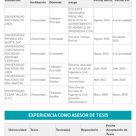
Institución
Fecha Inicio
Fecha Fin
Institución
Docente
cargo
DOCENTE
ORDINARIA
UNIVERSIDAD
PRINCIPAL
Ordinario-
NACIONAL DE
Universidad
ADSCRITA AL
Agosto 2023
A la actualidad
Principal
JAÉN
DEPARTAMENTO
ACADÉMICO DE
INGENIERÍA CIVIL
UNIVERSIDAD
Docente Tiempo
Diciembre
PRIVADA DEL
Universidad
Contratado
Agosto 2021
Parcial
2021
NORTE SAC
UNIVERSIDAD
CONTINENTAL
SOCIEDAD
Universidad
Contratado
Marzo 2021
A la actualidad
ANONIMA
CERRADA
UNIVERSIDAD
Docente asociado
Ordinario-
NACIONAL DE
Universidad
de la Facultad de
Julio 2019
Julio 2023
Asociado
JAÉN
Ingeniería Civil
UNIVERSIDAD
Ordinario-
Docente
NACIONAL DE
Universidad
Abril 2017
Julio 2019
Auxiliar
Universitario
SAN MARTIN
Directora de
UNIVERSIDAD
Escuela de
Ordinario-
CESAR VALLEJO
Universidad
Ingeniería Civil
Mayo 2009
Marzo 2019
Auxiliar
S.A.C.
Docente -
Administrativa
EXPERIENCIA COMO ASESOR DE TESIS
Fecha
Universidad
Tesis
Tesista(s)
Repositorio
Aceptación de
Tesis