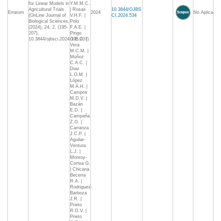
for Linear Models in
Y.M.M.C.
Agricultural Trials
| Rosas
10.3844/OJBS
Erratum
2024
No Aplica
(OnLine Journal of
V.H.F. |
CI.2024.534
Biological Sciences,
Polo
(2024), 24, 2, (195-
F.A.E. |
207),
Pingo
10.3844/ojbsci.2024.195.207)
G.E.C. |
Vera
M.C.M. |
Muñoz
C.A.C. |
Diaz
L.O.M. |
López
M.Á.H. |
Campos
M.D.V. |
Bazán
E.D. |
Campaña
Z.G. |
Carranza
J.C.P. |
Aguilar-
Ventura
L.J. |
Monroy-
Correa G.
| Chicana
Becerra
R.A. |
Rodriguez-
Barboza
J.R. |
Prieto
R.D.V. |
Prieto