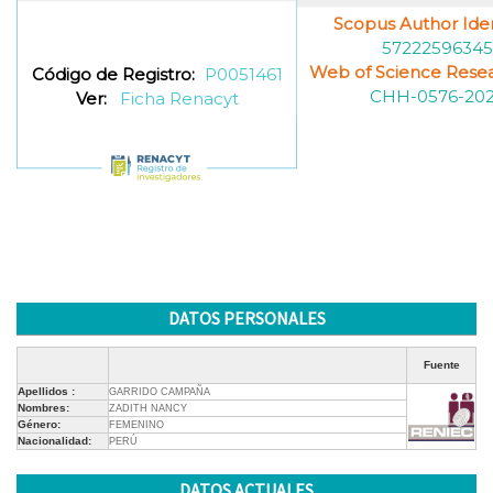
Scopus Author Ident
57222596345
Web of Science Resea
Código de Registro:
P0051461
CHH-0576-20
Ver:
Ficha Renacyt
DATOS PERSONALES
Fuente
Apellidos :
GARRIDO CAMPAÑA
Nombres:
ZADITH NANCY
Género:
FEMENINO
Nacionalidad:
PERÚ
DATOS ACTUALES