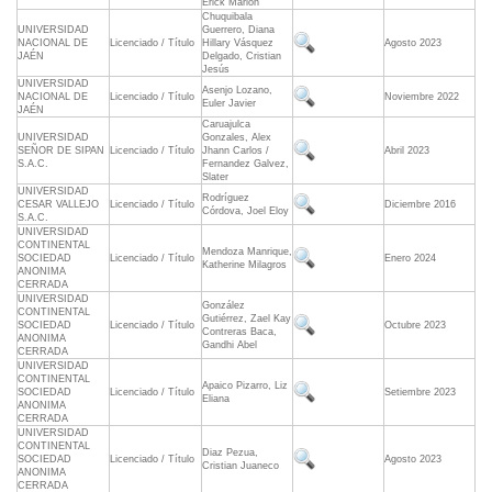
Erick Marlon
Chuquibala
UNIVERSIDAD
Guerrero, Diana
NACIONAL DE
Licenciado / Título
Hillary Vásquez
Agosto 2023
JAÉN
Delgado, Cristian
Jesús
UNIVERSIDAD
Asenjo Lozano,
NACIONAL DE
Licenciado / Título
Noviembre 2022
Euler Javier
JAÉN
Caruajulca
UNIVERSIDAD
Gonzales, Alex
SEÑOR DE SIPAN
Licenciado / Título
Jhann Carlos /
Abril 2023
S.A.C.
Fernandez Galvez,
Slater
UNIVERSIDAD
Rodríguez
CESAR VALLEJO
Licenciado / Título
Diciembre 2016
Córdova, Joel Eloy
S.A.C.
UNIVERSIDAD
CONTINENTAL
Mendoza Manrique,
SOCIEDAD
Licenciado / Título
Enero 2024
Katherine Milagros
ANONIMA
CERRADA
UNIVERSIDAD
González
CONTINENTAL
Gutiérrez, Zael Kay
SOCIEDAD
Licenciado / Título
Octubre 2023
Contreras Baca,
ANONIMA
Gandhi Abel
CERRADA
UNIVERSIDAD
CONTINENTAL
Apaico Pizarro, Liz
SOCIEDAD
Licenciado / Título
Setiembre 2023
Eliana
ANONIMA
CERRADA
UNIVERSIDAD
CONTINENTAL
Diaz Pezua,
SOCIEDAD
Licenciado / Título
Agosto 2023
Cristian Juaneco
ANONIMA
CERRADA