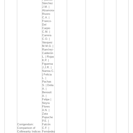
Sánchez
J.M. |
Alzamora-
Rivero
C.A. |
Franco-
Del
Carpio
C.M. |
Carrera
C.O. |
Vasquez
M.M.G. |
Ramírez-
Calderón
L. | Rojas
K.P. |
Figueroa
J.J.R. |
Narrea C.
| Felicia
L. |
Pachas
S. | Delia
A. |
Benoutt
A. |
Felipe |
Neyra
Flores
A.N. |
Zata
Pupuche
P.E. |
Corrigendum:
Falcón
Comparison of
C.F. |
Collinearity Indices
Fernández