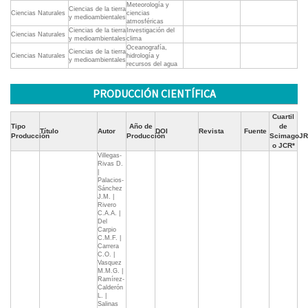
Meteorología y
Ciencias de la tierra
Ciencias Naturales
ciencias
y medioambientales
atmosféricas
Ciencias de la tierra
Investigación del
Ciencias Naturales
y medioambientales
clima
Oceanografía,
Ciencias de la tierra
Ciencias Naturales
hidrología y
y medioambientales
recursos del agua
PRODUCCIÓN CIENTÍFICA
Cuartil
Tipo
Año de
de
Título
Autor
DOI
Revista
Fuente
Producción
Producción
ScimagoJR
o JCR*
Villegas-
Rivas D.
|
Palacios-
Sánchez
J.M. |
Rivero
C.A.A. |
Del
Carpio
C.M.F. |
Carrera
C.O. |
Vasquez
M.M.G. |
Ramírez-
Calderón
L. |
Salinas