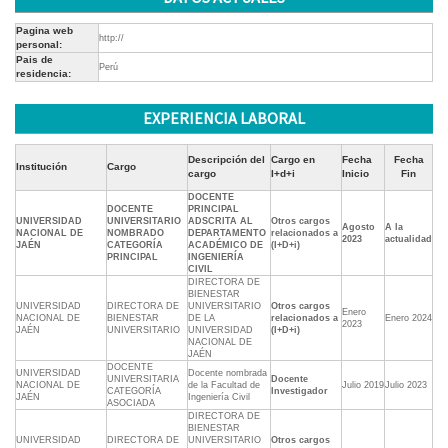
Pagina web
http://
personal:
Pais de
Perú
residencia:
EXPERIENCIA LABORAL
Descripción del
Cargo en
Fecha
Fecha
Institución
Cargo
cargo
I+d+i
Inicio
Fin
DOCENTE
DOCENTE
PRINCIPAL
UNIVERSIDAD
UNIVERSITARIO
ADSCRITA AL
Otros cargos
Agosto
A la
NACIONAL DE
NOMBRADO
DEPARTAMENTO
relacionados a
2023
actualidad
JAÉN
CATEGORÍA
ACADÉMICO DE
(I+D+i)
PRINCIPAL
INGENIERÍA
CIVIL
DIRECTORA DE
BIENESTAR
UNIVERSIDAD
DIRECTORA DE
UNIVERSITARIO
Otros cargos
Enero
NACIONAL DE
BIENESTAR
DE LA
relacionados a
Enero 2024
2023
JAÉN
UNIVERSITARIO
UNIVERSIDAD
(I+D+i)
NACIONAL DE
JAÉN
DOCENTE
UNIVERSIDAD
Docente nombrada
UNIVERSITARIA
Docente
NACIONAL DE
de la Facultad de
Julio 2019
Julio 2023
CATEGORÍA
Investigador
JAÉN
Ingeniería Civil
ASOCIADA
DIRECTORA DE
BIENESTAR
UNIVERSIDAD
DIRECTORA DE
UNIVERSITARIO
Otros cargos