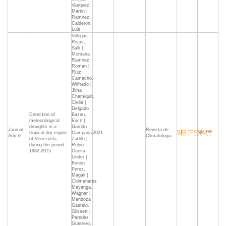
Vasquez,
Martin |
Ramirez
Calderon,
Luis
Villegas
Rivas,
Salli |
Montana
Ramirez,
Roman |
Ruiz
Camacho,
Wilfredo |
Jima
Chamiquit,
Clelia |
Delgado
Detection of
Bazan,
meteorological
Erick |
droughts in a
Garrido
Journal -
Revista de
tropical dry region
Campana,
2021
S/C***
Article
Climatologia
of Venezuela,
Zadith |
during the period
Rubio
1982-2015
Cueva,
Linder |
Bonon
Perez,
Magali |
Colmenares
Mayanga,
Wagner |
Mendoza
Gastelo,
Glissett |
Paredes
Guerrero,