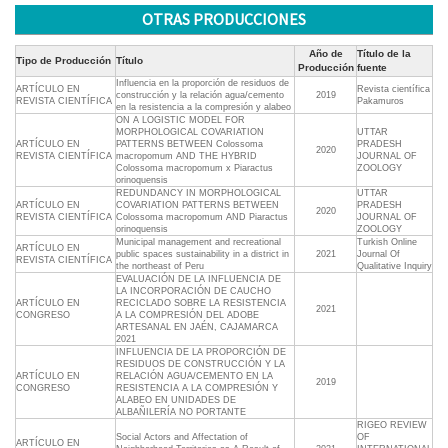
OTRAS PRODUCCIONES
Año de
Título de la
Tipo de Producción
Título
Producción
fuente
Influencia en la proporción de residuos de
ARTÍCULO EN
Revista científica
construcción y la relación agua/cemento
2019
REVISTA CIENTÍFICA
Pakamuros
en la resistencia a la compresión y alabeo
ON A LOGISTIC MODEL FOR
MORPHOLOGICAL COVARIATION
UTTAR
ARTÍCULO EN
PATTERNS BETWEEN Colossoma
PRADESH
2020
REVISTA CIENTÍFICA
macropomum AND THE HYBRID
JOURNAL OF
Colossoma macropomum x Piaractus
ZOOLOGY
orinoquensis
REDUNDANCY IN MORPHOLOGICAL
UTTAR
ARTÍCULO EN
COVARIATION PATTERNS BETWEEN
PRADESH
2020
REVISTA CIENTÍFICA
Colossoma macropomum AND Piaractus
JOURNAL OF
orinoquensis
ZOOLOGY
Municipal management and recreational
Turkish Online
ARTÍCULO EN
public spaces sustainability in a district in
2021
Journal Of
REVISTA CIENTÍFICA
the northeast of Peru
Qualitative Inquiry
EVALUACIÓN DE LA INFLUENCIA DE
LA INCORPORACIÓN DE CAUCHO
ARTÍCULO EN
RECICLADO SOBRE LA RESISTENCIA
2021
CONGRESO
A LA COMPRESIÓN DEL ADOBE
ARTESANAL EN JAÉN, CAJAMARCA
2021
INFLUENCIA DE LA PROPORCIÓN DE
RESIDUOS DE CONSTRUCCIÓN Y LA
ARTÍCULO EN
RELACIÓN AGUA/CEMENTO EN LA
2019
CONGRESO
RESISTENCIA A LA COMPRESIÓN Y
ALABEO EN UNIDADES DE
ALBAÑILERÍA NO PORTANTE
RIGEO REVIEW
Social Actors and Affectation of
OF
ARTÍCULO EN