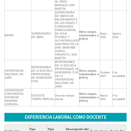
AV. PERÚ
MORALES SAN
MARTIN
SUPERVISORA
DE OBRAS DE
MEJORAMIENTO
DE LAS REDES Y
CONEXIONES
DOMICILIARIAS
Otros cargos
SUPERVISORA
DE AGUA
Mayo
Agosto
EMAPA
relacionados a
DE OBRA
POTABLE Y
2016
2016
(I+D+i)
ALCANTARILLADO
SANITARIO DE LA
URB. BERNABÉ
GURIDI,
TARAPOTO, SAN
MARTÍN
RESPONSABLE
DE LA ESCUELA
RESPONSABLE
PROFESIONAL DE
UNIVERSIDAD
DE LA ESCUELA
Otros cargos
INGENIERÍA CIVIL
Octubre
A la
NACIONAL DE
PROFESIONAL
relacionados a
DE LA
2023
actualidad
JAÉN
DE INGENIERÍA
(I+D+i)
UNIVERSIDAD
CIVIL
NACIONAL DE
JAÉN
UNIVERSIDAD
CONTINENTAL
Otros cargos
DOCENTE
Docente tiempo
Marzo
A la
SOCIEDAD
relacionados a
TIEMPO PARCIAL
parcial
2021
actualidad
ANONIMA
(I+D+i)
CERRADA
EXPERIENCIA LABORAL COMO DOCENTE
Tipo
Tipo
Descripción del