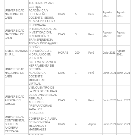
TECTONIC IV 2021
GESTIÓN
UNIVERSIDAD
ACADÉMICA Y
Agosto
Agosto
NACIONAL DE
DESEMPEÑO
DIAS
5
Perú
2021
2021
JAÉN
DOCENTE, SEGÚN
EL SIGA DE LA UNJ
III JORNADA
INTERNACIONAL DE
UNIVERSIDAD
INVESTIGACIÓN,
Agosto
Agosto
NACIONAL DE
DIAS
3
Perú
INNOVACIÓN Y
2021
2021
JAÉN
TRANSFERENCIA
TECNOLÓGICA2021
DISEÑO
SIMES TRAINING
HIDROLÓGICO E
Agosto
HORAS
200
Perú
Julio 2021
E.I.R.L.
HIDRÁULICO EN
2021
PUENTES
SISTEMA SIGA WEB:
HERRAMIENTA DE
UNIVERSIDAD
GESTIÓN
NACIONAL DE
ACADÉMICA
DIAS
1
Perú
Junio 2021
Junio 2021
JAÉN
DOCENTE
MODALIDAD
VIRTUAL
V ENCUENTRO DE
LA RED DE CALIDAD
DE LA UNIVERSIDAD
UNIVERSIDAD
PERUANA:
ANDINA DEL
DIAS
3
Perú
Junio 2024
Junio 2024
ACCIONES
CUSCO
PREPARATORIAS
PARA LOS
PROCESOS
UNIVERSIDAD
CONFERENCIA ASIA
CONTINENTAL
DE INGENIERÍA
SOCIEDAD
DIAS
4
Japon
Junio 2024
Junio 2024
MECÁNICA Y
ANONIMA
MATERIALES
CERRADA