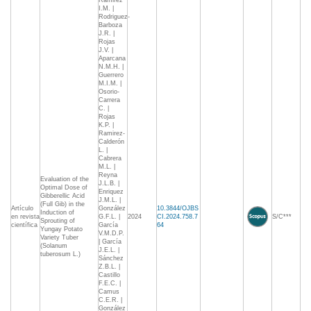
Ramirez
I.M. |
Rodriguez-
Barboza
J.R. |
Rojas
J.V. |
Aparcana
N.M.H. |
Guerrero
M.I.M. |
Osorio-
Carrera
C. |
Rojas
K.P. |
Ramirez-
Calderón
L. |
Cabrera
M.L. |
Reyna
Evaluation of the
J.L.B. |
Optimal Dose of
Enriquez
Gibberellic Acid
J.M.L. |
(Full Gib) in the
Artículo
González
10.3844/OJBS
Induction of
en revista
G.F.L. |
2024
CI.2024.758.7
S/C***
Sprouting of
científica
García
64
Yungay Potato
V.M.D.P.
Variety Tuber
| García
(Solanum
J.E.L. |
tuberosum L.)
Sánchez
Z.B.L. |
Castillo
F.E.C. |
Camus
C.E.R. |
González