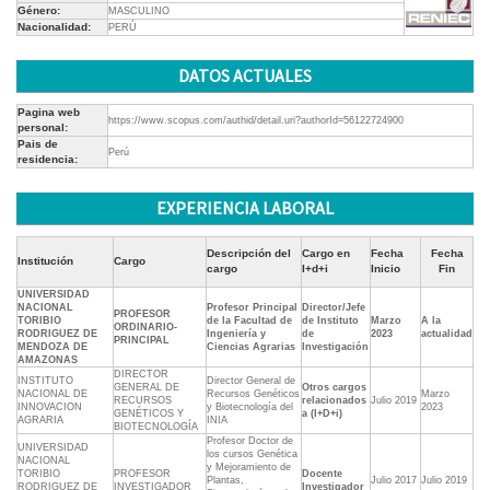
Género:
MASCULINO
Nacionalidad:
PERÚ
DATOS ACTUALES
Pagina web
https://www.scopus.com/authid/detail.uri?authorId=56122724900
personal:
Pais de
Perú
residencia:
EXPERIENCIA LABORAL
Descripción del
Cargo en
Fecha
Fecha
Institución
Cargo
cargo
I+d+i
Inicio
Fin
UNIVERSIDAD
NACIONAL
Profesor Principal
Director/Jefe
PROFESOR
TORIBIO
de la Facultad de
de Instituto
Marzo
A la
ORDINARIO-
RODRIGUEZ DE
Ingeniería y
de
2023
actualidad
PRINCIPAL
MENDOZA DE
Ciencias Agrarias
Investigación
AMAZONAS
DIRECTOR
INSTITUTO
Director General de
GENERAL DE
Otros cargos
NACIONAL DE
Recursos Genéticos
Marzo
RECURSOS
relacionados
Julio 2019
INNOVACION
y Biotecnología del
2023
GENÉTICOS Y
a (I+D+i)
AGRARIA
INIA
BIOTECNOLOGÍA
Profesor Doctor de
UNIVERSIDAD
los cursos Genética
NACIONAL
y Mejoramiento de
TORIBIO
PROFESOR
Docente
Plantas,
Julio 2017
Julio 2019
RODRIGUEZ DE
INVESTIGADOR
Investigador