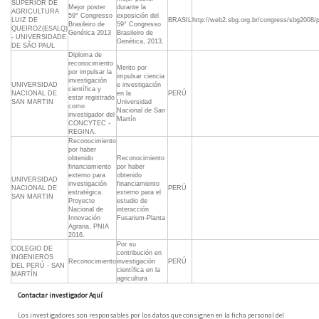
SUPERIOR DE
Mejor poster
durante la
AGRICULTURA
59° Congresso
exposición del
LUIZ DE
BRASIL
http://web2.sbg.org.br/congress/sbg2008
Brasileiro de
59° Congresso
QUEIROZ(ESALQ)
Genética 2013
Brasileiro de
- UNIVERSIDADE
Genética, 2013.
DE SÃO PAUL
Diploma de
reconocimiento
Merito por
por impulsar la
impulsar ciencia
investigación
UNIVERSIDAD
e investigación
científica y
NACIONAL DE
en la
PERÚ
estar registrado
SAN MARTIN
Universidad
como
Nacional de San
investigador del
Martín
CONCYTEC -
REGINA.
Reconocimiento
por haber
obtenido
Reconocimiento
financiamiento
por haber
externo para
obtenido
UNIVERSIDAD
investigación
financiamiento
NACIONAL DE
PERÚ
estratégica.
externo para el
SAN MARTIN
Proyecto
estudio de
Nacional de
interacción
Innovación
Fusarium-Planta
Agraria, PNIA
2016.
Por su
COLEGIO DE
contribución en
INGENIEROS
Reconocimiento
investigación
PERÚ
DEL PERÚ - SAN
científica en la
MARTÍN
agricultura
Contactar investigador Aquí
Los investigadores son responsables por los datos que consignen en la ficha personal del