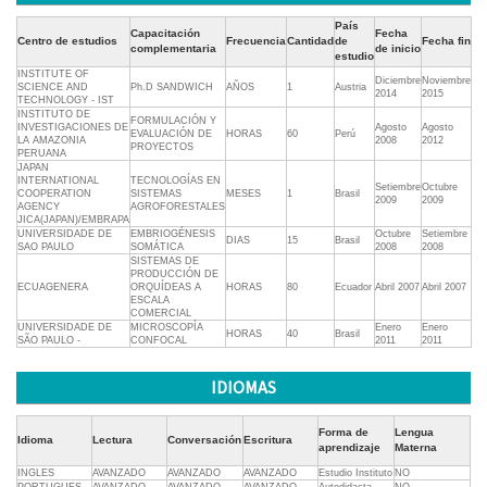
País
Capacitación
Fecha
Centro de estudios
Frecuencia
Cantidad
de
Fecha fin
complementaria
de inicio
estudio
INSTITUTE OF
Diciembre
Noviembre
SCIENCE AND
Ph.D SANDWICH
AÑOS
1
Austria
2014
2015
TECHNOLOGY - IST
INSTITUTO DE
FORMULACIÓN Y
INVESTIGACIONES DE
Agosto
Agosto
EVALUACIÓN DE
HORAS
60
Perú
LA AMAZONIA
2008
2012
PROYECTOS
PERUANA
JAPAN
INTERNATIONAL
TECNOLOGÍAS EN
Setiembre
Octubre
COOPERATION
SISTEMAS
MESES
1
Brasil
2009
2009
AGENCY 
AGROFORESTALES
JICA(JAPAN)/EMBRAPA
UNIVERSIDADE DE
EMBRIOGÉNESIS
Octubre
Setiembre
DIAS
15
Brasil
SAO PAULO
SOMÁTICA
2008
2008
SISTEMAS DE
PRODUCCIÓN DE
ECUAGENERA
ORQUÍDEAS A
HORAS
80
Ecuador
Abril 2007
Abril 2007
ESCALA
COMERCIAL
UNIVERSIDADE DE
MICROSCOPÍA
Enero
Enero
HORAS
40
Brasil
SÃO PAULO -
CONFOCAL
2011
2011
IDIOMAS
Forma de
Lengua
Idioma
Lectura
Conversación
Escritura
aprendizaje
Materna
INGLES
AVANZADO
AVANZADO
AVANZADO
Estudio Instituto
NO