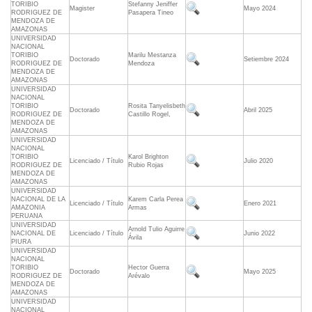
TORIBIO
Stefanny Jeniffer
Magister
Mayo 2024
RODRIGUEZ DE
Pasapera Tineo
MENDOZA DE
AMAZONAS
UNIVERSIDAD
NACIONAL
TORIBIO
Marilu Mestanza
Doctorado
Setiembre 2024
RODRIGUEZ DE
Mendoza
MENDOZA DE
AMAZONAS
UNIVERSIDAD
NACIONAL
TORIBIO
Rosita Tanyelisbeth
Doctorado
Abril 2025
RODRIGUEZ DE
Castillo Rogel,
MENDOZA DE
AMAZONAS
UNIVERSIDAD
NACIONAL
TORIBIO
Karol Brighton
Licenciado / Título
Julio 2020
RODRIGUEZ DE
Rubio Rojas
MENDOZA DE
AMAZONAS
UNIVERSIDAD
NACIONAL DE LA
Karem Carla Perea
Licenciado / Título
Enero 2021
AMAZONIA
Armas
PERUANA
UNIVERSIDAD
Arnold Tulio Aguirre
NACIONAL DE
Licenciado / Título
Junio 2022
Ávila
PIURA
UNIVERSIDAD
NACIONAL
TORIBIO
Hector Guerra
Doctorado
Mayo 2025
RODRIGUEZ DE
Arévalo
MENDOZA DE
AMAZONAS
UNIVERSIDAD
NACIONAL