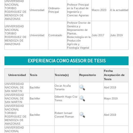
UNIVERSIDAD
NACIONAL
Profesor Principal
TORIBIO
Ordinario-
en la Facultad de
Universidad
Marzo 2023
A la actualidad
RODRIGUEZ DE
Principal
Ingeniería y
MENDOZA DE
Ciencias Agrarias
AMAZONAS
Profesor Doctor de
UNIVERSIDAD
Genética y
NACIONAL
Mejoramiento de
TORIBIO
Plantas,
Universidad
Contratado
Julio 2017
Julio 2019
RODRIGUEZ DE
Biotecnología en la
MENDOZA DE
Producción
AMAZONAS
Agrícola y
Fisiología Vegetal
EXPERIENCIA COMO ASESOR DE TESIS
Fecha
Universidad
Tesis
Tesista(s)
Repositorio
Aceptación de
Tesis
UNIVERSIDAD
Oscar Acuña
NACIONAL DE
Bachiller
Abril 2019
Tananta
SAN MARTIN
UNIVERSIDAD
Gilberth Hugo Coz
NACIONAL DE
Bachiller
Mayo 2019
Torres
SAN MARTIN
UNIVERSIDAD
NACIONAL
TORIBIO
Robert Ismael
Bachiller
Abril 2019
RODRIGUEZ DE
Coronel Roman
MENDOZA DE
AMAZONAS
UNIVERSIDAD
NACIONAL