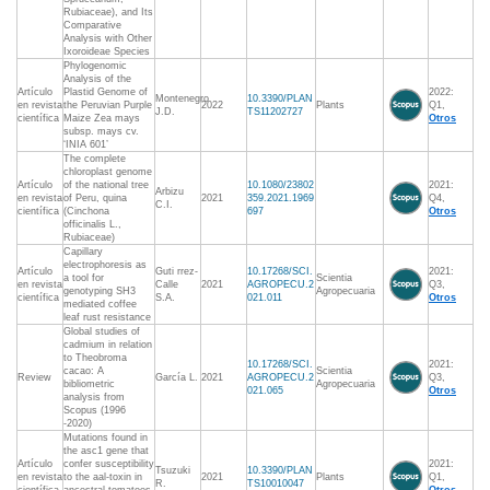
Rubiaceae), and Its
Comparative
Analysis with Other
Ixoroideae Species
Phylogenomic
Analysis of the
Artículo
Plastid Genome of
2022:
Montenegro
10.3390/PLAN
en revista
the Peruvian Purple
2022
Plants
Q1,
J.D.
TS11202727
científica
Maize Zea mays
Otros
subsp. mays cv.
‘INIA 601’
The complete
chloroplast genome
Artículo
of the national tree
10.1080/23802
2021:
Arbizu
en revista
of Peru, quina
2021
359.2021.1969
Q4,
C.I.
científica
(Cinchona
697
Otros
officinalis L.,
Rubiaceae)
Capillary
electrophoresis as
Artículo
Guti rrez-
10.17268/SCI.
2021:
a tool for
Scientia
en revista
Calle
2021
AGROPECU.2
Q3,
genotyping SH3
Agropecuaria
científica
S.A.
021.011
Otros
mediated coffee
leaf rust resistance
Global studies of
cadmium in relation
to Theobroma
10.17268/SCI.
2021:
cacao: A
Scientia
Review
García L.
2021
AGROPECU.2
Q3,
bibliometric
Agropecuaria
021.065
Otros
analysis from
Scopus (1996
-2020)
Mutations found in
the asc1 gene that
Artículo
confer susceptibility
2021:
Tsuzuki
10.3390/PLAN
en revista
to the aal-toxin in
2021
Plants
Q1,
R.
TS10010047