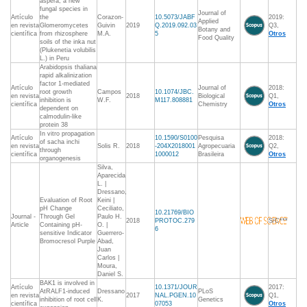
aspera, a new
fungal species in
Journal of
Artículo
the
Corazon-
10.5073/JABF
2019:
Applied
en revista
Glomeromycetes
Guivin
2019
Q.2019.092.03
Q3,
Botany and
científica
from rhizosphere
M.A.
5
Otros
Food Quality
soils of the inka nut
(Plukenetia volubilis
L.) in Peru
Arabidopsis thaliana
rapid alkalinization
factor 1-mediated
Artículo
Journal of
2018:
root growth
Campos
10.1074/JBC.
en revista
2018
Biological
Q1,
inhibition is
W.F.
M117.808881
científica
Chemistry
Otros
dependent on
calmodulin-like
protein 38
In vitro propagation
Artículo
10.1590/S0100
Pesquisa
2018:
of sacha inchi
en revista
Solis R.
2018
-204X2018001
Agropecuaria
Q2,
through
científica
1000012
Brasileira
Otros
organogenesis
Silva,
Aparecida
L. |
Dressano,
Evaluation of Root
Keini |
pH Change
Ceciliato,
10.21769/BIO
Journal -
Through Gel
Paulo H.
2018
PROTOC.279
S/C***
Article
Containing pH-
O. |
6
sensitive Indicator
Guerrero-
Bromocresol Purple
Abad,
Juan
Carlos |
Moura,
Daniel S.
BAK1 is involved in
Artículo
10.1371/JOUR
2017:
AtRALF1-induced
Dressano
PLoS
en revista
2017
NAL.PGEN.10
Q1,
inhibition of root cell
K.
Genetics
científica
07053
Otros