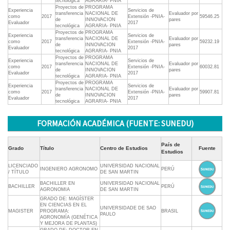
tecnológica
AGRARIA- PNIA
Proyectos de
PROGRAMA
Experiencia
Servicios de
transferencia
NACIONAL DE
Evaluador por
como
2017
Extensión -PNIA-
59546.25
de
INNOVACION
pares
Evaluador
2017
tecnológica
AGRARIA- PNIA
Proyectos de
PROGRAMA
Experiencia
Servicios de
transferencia
NACIONAL DE
Evaluador por
como
2017
Extensión -PNIA-
59232.19
de
INNOVACION
pares
Evaluador
2017
tecnológica
AGRARIA- PNIA
Proyectos de
PROGRAMA
Experiencia
Servicios de
transferencia
NACIONAL DE
Evaluador por
como
2017
Extensión -PNIA-
60032.81
de
INNOVACION
pares
Evaluador
2017
tecnológica
AGRARIA- PNIA
Proyectos de
PROGRAMA
Experiencia
Servicios de
transferencia
NACIONAL DE
Evaluador por
como
2017
Extensión -PNIA-
59907.81
de
INNOVACION
pares
Evaluador
2017
tecnológica
AGRARIA- PNIA
FORMACIÓN ACADÉMICA (FUENTE: SUNEDU)
País de
Grado
Título
Centro de Estudios
Fuente
Estudios
LICENCIADO
UNIVERSIDAD NACIONAL
INGENIERO AGRONOMO
PERÚ
/ TÍTULO
DE SAN MARTIN
BACHILLER EN
UNIVERSIDAD NACIONAL
BACHILLER
PERÚ
AGRONOMIA
DE SAN MARTIN
GRADO DE: MAGÍSTER
EN CIENCIAS EN EL
UNIVERSIDADE DE SAO
MAGISTER
PROGRAMA:
BRASIL
PAULO
AGRONOMÍA (GENÉTICA
Y MEJORA DE PLANTAS)