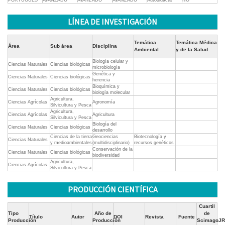
PORTUGUES
AVANZADO
AVANZADO
AVANZADO
Autodidacta
NO
LÍNEA DE INVESTIGACIÓN
Temática
Temática Médica
Área
Sub área
Disciplina
Ambiental
y de la Salud
Biología celular y
Ciencias Naturales
Ciencias biológicas
microbiología
Genética y
Ciencias Naturales
Ciencias biológicas
herencia
Bioquímica y
Ciencias Naturales
Ciencias biológicas
biología molecular
Agricultura,
Ciencias Agrícolas
Agronomía
Silvicultura y Pesca
Agricultura,
Ciencias Agrícolas
Agricultura
Silvicultura y Pesca
Biología del
Ciencias Naturales
Ciencias biológicas
desarrollo
Ciencias de la tierra
Geociencias
Biotecnología y
Ciencias Naturales
y medioambientales
(multidisciplinario)
recursos genéticos
Conservación de la
Ciencias Naturales
Ciencias biológicas
biodiversidad
Agricultura,
Ciencias Agrícolas
Silvicultura y Pesca
PRODUCCIÓN CIENTÍFICA
Cuartil
Tipo
Año de
de
Título
Autor
DOI
Revista
Fuente
Producción
Producción
ScimagoJR