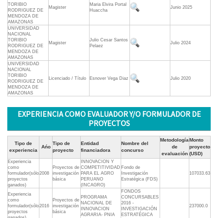
TORIBIO
Maria Elvira Portal
Magister
Junio 2025
RODRIGUEZ DE
Huaccha
MENDOZA DE
AMAZONAS
UNIVERSIDAD
NACIONAL
TORIBIO
Julio Cesar Santos
Magister
Julio 2024
RODRIGUEZ DE
Pelaez
MENDOZA DE
AMAZONAS
UNIVERSIDAD
NACIONAL
TORIBIO
Licenciado / Título
Esnover Vega Diaz
Julio 2020
RODRIGUEZ DE
MENDOZA DE
AMAZONAS
EXPERIENCIA COMO EVALUADOR Y/O FORMULADOR DE
PROYECTOS
Metodología
Monto
Tipo de
Tipo de
Entidad
Nombre del
Ańo
de
proyecto
experiencia
proyecto
financiadora
concurso
evaluación
(USD)
Experiencia
INNOVACION Y
como
Proyectos de
COMPETITIVIDAD
Fondo de
formulador(sólo
2008
investigación
PARA EL AGRO
Investigación
107033.63
proyectos
básica
PERUANO
Estratégica (FDS)
ganados)
(INCAGRO)
FONDOS
Experiencia
PROGRAMA
CONCURSABLES
como
Proyectos de
NACIONAL DE
2016 -
formulador(sólo
2016
investigación
237000.0
INNOVACION
INVESTIGACIÓN
proyectos
básica
AGRARIA- PNIA
ESTRATÉGICA
ganados)