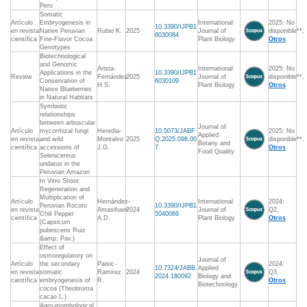
Peru
Somatic
Artículo
Embryogenesis in
International
2025: No
10.3390/IJPB1
en revista
Native Peruvian
Rubio K.
2025
Journal of
disponible**,
6030084
científica
Fine-Flavor Cocoa
Plant Biology
Otros
Genotypes
Biotechnological
and Genomic
Arista-
International
2025: No
Applications in the
10.3390/IJPB1
Review
Fernández
2025
Journal of
disponible**,
Conservation of
6030109
H.S.
Plant Biology
Otros
Native Blueberries
in Natural Habitats
Symbiotic
relationships
between arbuscular
Journal of
Artículo
mycorrhizal fungi
Heredia-
10.5073/JABF
2025: No
Applied
en revista
and wild
Montalvo
2025
Q.2025.098.00
disponible**,
Botany and
científica
accessions of
J.G.
7
Otros
Food Quality
Selenicereus
undatus in the
Peruvian Amazon
In Vitro Shoot
Regeneration and
Multiplication of
Artículo
Hernández-
International
2024:
Peruvian Rocoto
10.3390/IJPB1
en revista
Amasifuen
2024
Journal of
Q2,
Chili Pepper
5040069
científica
A.D.
Plant Biology
Otros
(Capsicum
pubescens Ruiz
&amp; Pav.)
Effect of
osmoregulatory on
Journal of
Artículo
the secondary
Paisic-
2024:
10.7324/JABB.
Applied
en revista
somatic
Ramirez
2024
Q3,
2024.180092
Biology and
científica
embryogenesis of
R.
Otros
Biotechnology
cocoa (Theobroma
cacao L.)
Agro-morphological