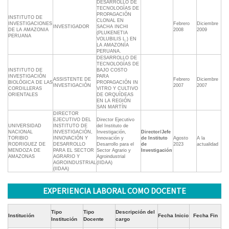
DESARROLLO DE
TECNOLOGÍAS DE
PROPAGACIÓN
INSTITUTO DE
CLONAL EN
INVESTIGACIONES
Febrero
Diciembre
INVESTIGADOR
SACHA INCHI
DE LA AMAZONIA
2008
2009
(PLUKENETIA
PERUANA
VOLUBILIS L.) EN
LA AMAZONÍA
PERUANA.
DESARROLLO DE
TECNOLOGÍAS DE
INSTITUTO DE
BAJO COSTO
INVESTIGACIÓN
PARA
ASSISTENTE DE
Febrero
Diciembre
BIOLÓGICA DE LAS
PROPAGACIÓN IN
INVESTIGACIÓN
2007
2007
CORDILLERAS
VITRO Y CULTIVO
ORIENTALES
DE ORQUÍDEAS
EN LA REGIÓN
SAN MARTÍN
DIRECTOR
EJECUTIVO DEL
Director Ejecutivo
UNIVERSIDAD
INSTITUTO DE
del Instituto de
NACIONAL
INVESTIGACIÓN,
Investigación,
Director/Jefe
TORIBIO
INNOVACIÓN Y
Innovación y
de Instituto
Agosto
A la
RODRIGUEZ DE
DESARROLLO
Desarrollo para el
de
2023
actualidad
MENDOZA DE
PARA EL SECTOR
Sector Agrario y
Investigación
AMAZONAS
AGRARIO Y
Agroindustrial
AGROINDUSTRIAL
(IIDAA)
(IIDAA)
EXPERIENCIA LABORAL COMO DOCENTE
Tipo
Tipo
Descripción del
Institución
Fecha Inicio
Fecha Fin
Institución
Docente
cargo