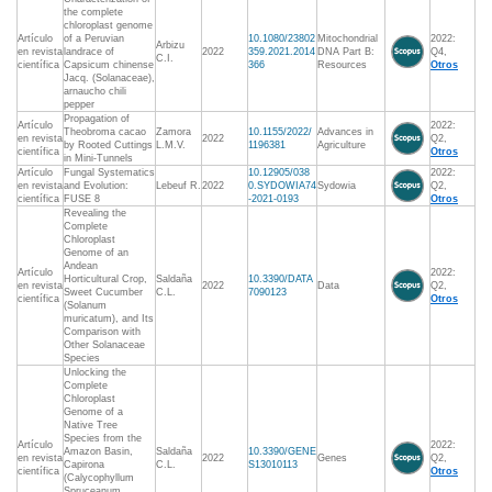
the complete
chloroplast genome
Artículo
of a Peruvian
10.1080/23802
Mitochondrial
2022:
Arbizu
en revista
landrace of
2022
359.2021.2014
DNA Part B:
Q4,
C.I.
científica
Capsicum chinense
366
Resources
Otros
Jacq. (Solanaceae),
arnaucho chili
pepper
Propagation of
Artículo
2022:
Theobroma cacao
Zamora
10.1155/2022/
Advances in
en revista
2022
Q2,
by Rooted Cuttings
L.M.V.
1196381
Agriculture
científica
Otros
in Mini-Tunnels
Artículo
Fungal Systematics
10.12905/038
2022:
en revista
and Evolution:
Lebeuf R.
2022
0.SYDOWIA74
Sydowia
Q2,
científica
FUSE 8
-2021-0193
Otros
Revealing the
Complete
Chloroplast
Genome of an
Andean
Artículo
2022:
Horticultural Crop,
Saldaña
10.3390/DATA
en revista
2022
Data
Q2,
Sweet Cucumber
C.L.
7090123
científica
Otros
(Solanum
muricatum), and Its
Comparison with
Other Solanaceae
Species
Unlocking the
Complete
Chloroplast
Genome of a
Native Tree
Species from the
Artículo
2022:
Amazon Basin,
Saldaña
10.3390/GENE
en revista
2022
Genes
Q2,
Capirona
C.L.
S13010113
científica
Otros
(Calycophyllum
Spruceanum,