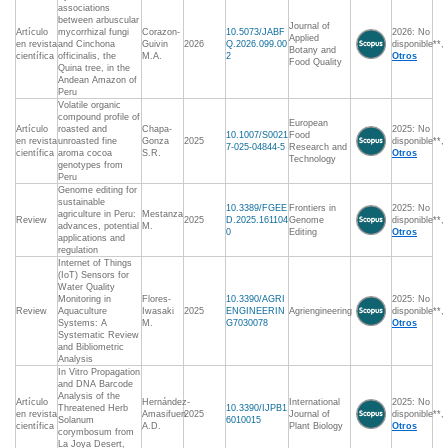
associations
between arbuscular
Journal of
Artículo
mycorrhizal fungi
Corazon-
10.5073/JABF
2026: No
Applied
en revista
and Cinchona
Guivin
2026
Q.2026.099.00
disponible**,
Botany and
científica
officinalis, the
M.A.
2
Otros
Food Quality
Quina tree, in the
Andean Amazon of
Peru
Volatile organic
compound profile of
European
Artículo
roasted and
Chapa-
2025: No
10.1007/S0021
Food
en revista
unroasted fine
Gonza
2025
disponible**,
7-025-04844-5
Research and
científica
aroma cocoa
S.R.
Otros
Technology
genotypes from
Peru
Genome editing for
sustainable
10.3389/FGEE
Frontiers in
2025: No
agriculture in Peru:
Mestanza
Review
2025
D.2025.161104
Genome
disponible**,
advances, potential
M.
0
Editing
Otros
applications and
regulation
Internet of Things
(IoT) Sensors for
Water Quality
Monitoring in
Flores-
10.3390/AGRI
2025: No
Review
Aquaculture
Iwasaki
2025
ENGINEERIN
Agriengineering
disponible**,
Systems: A
M.
G7030078
Otros
Systematic Review
and Bibliometric
Analysis
In Vitro Propagation
and DNA Barcode
Analysis of the
Artículo
Hernández-
International
2025: No
Threatened Herb
10.3390/IJPB1
en revista
Amasifuen
2025
Journal of
disponible**,
Solanum
6010015
científica
A.D.
Plant Biology
Otros
corymbosum from
La Joya Desert,