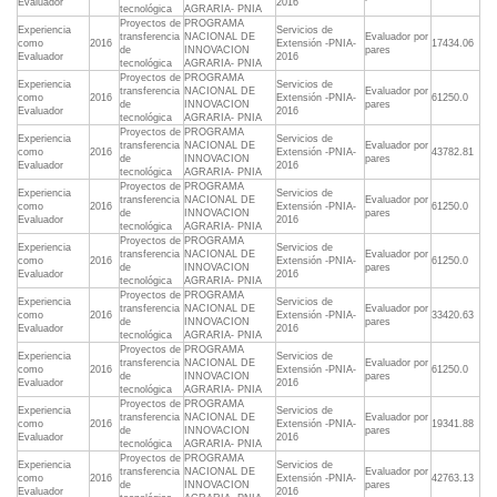
Evaluador
2016
tecnológica
AGRARIA- PNIA
Proyectos de
PROGRAMA
Experiencia
Servicios de
transferencia
NACIONAL DE
Evaluador por
como
2016
Extensión -PNIA-
17434.06
de
INNOVACION
pares
Evaluador
2016
tecnológica
AGRARIA- PNIA
Proyectos de
PROGRAMA
Experiencia
Servicios de
transferencia
NACIONAL DE
Evaluador por
como
2016
Extensión -PNIA-
61250.0
de
INNOVACION
pares
Evaluador
2016
tecnológica
AGRARIA- PNIA
Proyectos de
PROGRAMA
Experiencia
Servicios de
transferencia
NACIONAL DE
Evaluador por
como
2016
Extensión -PNIA-
43782.81
de
INNOVACION
pares
Evaluador
2016
tecnológica
AGRARIA- PNIA
Proyectos de
PROGRAMA
Experiencia
Servicios de
transferencia
NACIONAL DE
Evaluador por
como
2016
Extensión -PNIA-
61250.0
de
INNOVACION
pares
Evaluador
2016
tecnológica
AGRARIA- PNIA
Proyectos de
PROGRAMA
Experiencia
Servicios de
transferencia
NACIONAL DE
Evaluador por
como
2016
Extensión -PNIA-
61250.0
de
INNOVACION
pares
Evaluador
2016
tecnológica
AGRARIA- PNIA
Proyectos de
PROGRAMA
Experiencia
Servicios de
transferencia
NACIONAL DE
Evaluador por
como
2016
Extensión -PNIA-
33420.63
de
INNOVACION
pares
Evaluador
2016
tecnológica
AGRARIA- PNIA
Proyectos de
PROGRAMA
Experiencia
Servicios de
transferencia
NACIONAL DE
Evaluador por
como
2016
Extensión -PNIA-
61250.0
de
INNOVACION
pares
Evaluador
2016
tecnológica
AGRARIA- PNIA
Proyectos de
PROGRAMA
Experiencia
Servicios de
transferencia
NACIONAL DE
Evaluador por
como
2016
Extensión -PNIA-
19341.88
de
INNOVACION
pares
Evaluador
2016
tecnológica
AGRARIA- PNIA
Proyectos de
PROGRAMA
Experiencia
Servicios de
transferencia
NACIONAL DE
Evaluador por
como
2016
Extensión -PNIA-
42763.13
de
INNOVACION
pares
Evaluador
2016