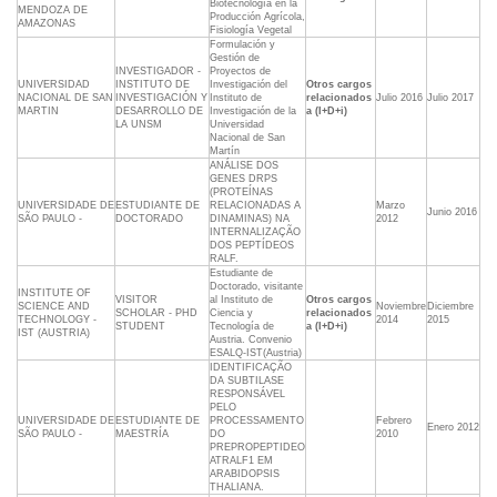
Biotecnología en la
MENDOZA DE
Producción Agrícola,
AMAZONAS
Fisiología Vegetal
Formulación y
Gestión de
INVESTIGADOR -
Proyectos de
UNIVERSIDAD
INSTITUTO DE
Investigación del
Otros cargos
NACIONAL DE SAN
INVESTIGACIÓN Y
Instituto de
relacionados
Julio 2016
Julio 2017
MARTIN
DESARROLLO DE
Investigación de la
a (I+D+i)
LA UNSM
Universidad
Nacional de San
Martín
ANÁLISE DOS
GENES DRPS
(PROTEÍNAS
UNIVERSIDADE DE
ESTUDIANTE DE
RELACIONADAS A
Marzo
Junio 2016
SÃO PAULO -
DOCTORADO
DINAMINAS) NA
2012
INTERNALIZAÇÃO
DOS PEPTÍDEOS
RALF.
Estudiante de
Doctorado, visitante
INSTITUTE OF
VISITOR
al Instituto de
Otros cargos
SCIENCE AND
Noviembre
Diciembre
SCHOLAR - PHD
Ciencia y
relacionados
TECHNOLOGY -
2014
2015
STUDENT
Tecnología de
a (I+D+i)
IST (AUSTRIA)
Austria. Convenio
ESALQ-IST(Austria)
IDENTIFICAÇÃO
DA SUBTILASE
RESPONSÁVEL
PELO
UNIVERSIDADE DE
ESTUDIANTE DE
PROCESSAMENTO
Febrero
Enero 2012
SÃO PAULO -
MAESTRÍA
DO
2010
PREPROPEPTIDEO
ATRALF1 EM
ARABIDOPSIS
THALIANA.