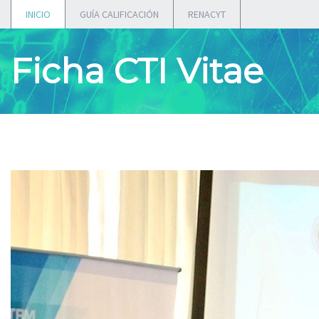
INICIO
GUÍA CALIFICACIÓN
RENACYT
Ficha CTI Vitae