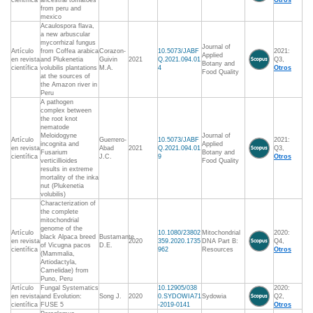
científica
ancestral tomatoes
Otros
from peru and
mexico
Acaulospora flava,
a new arbuscular
mycorrhizal fungus
Journal of
Artículo
from Coffea arabica
Corazon-
10.5073/JABF
2021:
Applied
en revista
and Plukenetia
Guivin
2021
Q.2021.094.01
Q3,
Botany and
científica
volubilis plantations
M.A.
4
Otros
Food Quality
at the sources of
the Amazon river in
Peru
A pathogen
complex between
the root knot
nematode
Meloidogyne
Journal of
Artículo
Guerrero-
10.5073/JABF
2021:
incognita and
Applied
en revista
Abad
2021
Q.2021.094.01
Q3,
Fusarium
Botany and
científica
J.C.
9
Otros
verticillioides
Food Quality
results in extreme
mortality of the inka
nut (Plukenetia
volubilis)
Characterization of
the complete
mitochondrial
genome of the
Artículo
10.1080/23802
Mitochondrial
2020:
black Alpaca breed
Bustamante
en revista
2020
359.2020.1735
DNA Part B:
Q4,
of Vicugna pacos
D.E.
científica
962
Resources
Otros
(Mammalia,
Artiodactyla,
Camelidae) from
Puno, Peru
Artículo
Fungal Systematics
10.12905/038
2020:
en revista
and Evolution:
Song J.
2020
0.SYDOWIA71
Sydowia
Q2,
científica
FUSE 5
-2019-0141
Otros