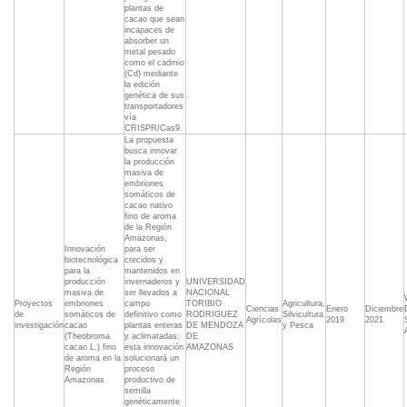
plantas de
cacao que sean
incapaces de
absorber un
metal pesado
como el cadmio
(Cd) mediante
la edición
genética de sus
transportadores
vía
CRISPR/Cas9.
La propuesta
busca innovar
la producción
masiva de
embriones
somáticos de
cacao nativo
fino de aroma
de la Región
Amazonas,
Innovación
para ser
biotecnológica
crecidos y
para la
mantenidos en
producción
invernaderos y
UNIVERSIDAD
masiva de
ser llevados a
NACIONAL
Proyectos
embriones
campo
TORIBIO
Agricultura,
Ciencias
Enero
Diciembre
de
somáticos de
definitivo como
RODRIGUEZ
Silvicultura
Agrícolas
2019
2021
investigación
cacao
plantas enteras
DE MENDOZA
y Pesca
(Theobroma
y aclimatadas;
DE
cacao L.) fino
esta innovación
AMAZONAS
de aroma en la
solucionará un
Región
proceso
Amazonas
productivo de
semilla
genéticamente