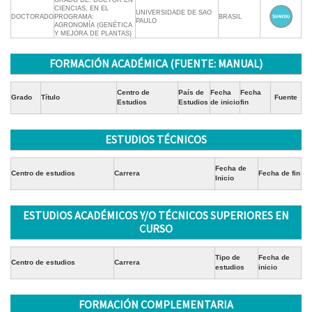
GRADO DE: DOCTOR EN
CIENCIAS, EN EL
UNIVERSIDADE DE SAO
DOCTORADO
PROGRAMA:
BRASIL
PAULO
AGRONOMÍA (GENÉTICA
Y MEJORA DE PLANTAS)
FORMACIÓN ACADÉMICA (FUENTE: MANUAL)
Centro de
País de
Fecha
Fecha
Grado
Título
Fuente
Estudios
Estudios
de inicio
fin
ESTUDIOS TÉCNICOS
Fecha de
Centro de estudios
Carrera
Fecha de fin
Inicio
ESTUDIOS ACADÉMICOS Y/O TÉCNICOS SUPERIORES EN
CURSO
Tipo de
Fecha de
Centro de estudios
Carrera
estudios
inicio
FORMACIÓN COMPLEMENTARIA