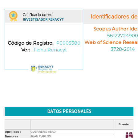
Scopus Author Ident
56122724900
Web of Science Resea
Código de Registro:
P0005380
3728-2014
Ver:
Ficha Renacyt
DATOS PERSONALES
Fuente
Apellidos :
GUERRERO ABAD
Nombres:
JUAN CARLOS