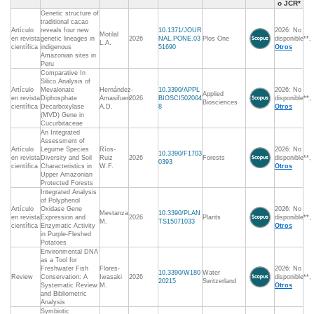
o JCR*
Genetic structure of
traditional cacao
Artículo
reveals four new
10.1371/JOUR
2026: No
Motilal
en revista
genetic lineages in
2026
NAL.PONE.03
Plos One
disponible**,
L.A.
científica
indigenous
51690
Otros
Amazonian sites in
Peru
Comparative In
Silico Analysis of
Artículo
Mevalonate
Hernández-
10.3390/APPL
2026: No
Applied
en revista
Diphosphate
Amasifuen
2026
BIOSCI502004
disponible**,
Biosciences
científica
Decarboxylase
A.D.
8
Otros
(MVD) Gene in
Cucurbitaceae
An Integrated
Assessment of
Artículo
Legume Species
Ríos-
2026: No
10.3390/F1703
en revista
Diversity and Soil
Ruiz
2026
Forests
disponible**,
0393
científica
Characteristics in
W.F.
Otros
Upper Amazonian
Protected Forests
Integrated Analysis
of Polyphenol
Artículo
Oxidase Gene
2026: No
Mestanza
10.3390/PLAN
en revista
Expression and
2026
Plants
disponible**,
M.
TS15071033
científica
Enzymatic Activity
Otros
in Purple-Fleshed
Potatoes
Environmental DNA
as a Tool for
Freshwater Fish
Flores-
2026: No
10.3390/W180
Water
Review
Conservation: A
Iwasaki
2026
disponible**,
20215
Switzerland
Systematic Review
M.
Otros
and Bibliometric
Analysis
Symbiotic