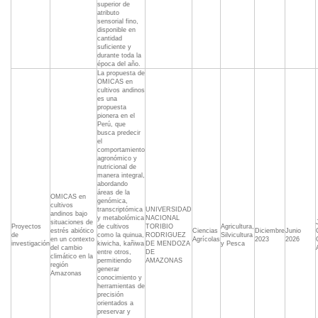
superior de
atributo
sensorial fino,
disponible en
cantidad
suficiente y
durante toda la
época del año.
La propuesta de
OMICAS en
cultivos andinos
es una
propuesta
pionera en el
Perú, que
busca predecir
el
comportamiento
agronómico y
nutricional de
manera integral,
abordando
áreas de la
OMICAS en
genómica,
cultivos
transcriptómica
UNIVERSIDAD
andinos bajo
y metabolómica
NACIONAL
situaciones de
Proyectos
de cultivos
TORIBIO
Agricultura,
estrés abiótico
Ciencias
Diciembre
Junio
de
como la quinua,
RODRIGUEZ
Silvicultura
en un contexto
Agrícolas
2023
2026
investigación
kiwicha, kañiwa
DE MENDOZA
y Pesca
del cambio
entre otros,
DE
climático en la
permitiendo
AMAZONAS
región
generar
Amazonas
conocimiento y
herramientas de
precisión
orientados a
preservar y