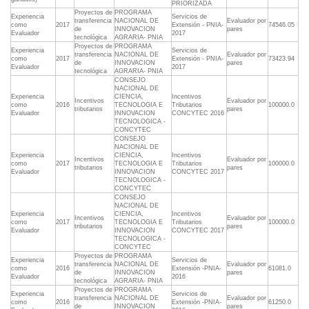
PRIORIZADA
Proyectos de
PROGRAMA
Experiencia
Servicios de
transferencia
NACIONAL DE
Evaluador por
como
2017
Extensión - PNIA-
74546.05
de
INNOVACION
pares
Evaluador
2017
tecnológica
AGRARIA- PNIA
Proyectos de
PROGRAMA
Experiencia
Servicios de
transferencia
NACIONAL DE
Evaluador por
como
2017
Extensión - PNIA-
73423.94
de
INNOVACION
pares
Evaluador
2017
tecnológica
AGRARIA- PNIA
CONSEJO
NACIONAL DE
Experiencia
CIENCIA,
Incentivos
Incentivos
Evaluador por
como
2016
TECNOLOGIA E
Tributarios
100000.0
tributarios
pares
Evaluador
INNOVACION
CONCYTEC 2016
TECNOLOGICA -
CONCYTEC
CONSEJO
NACIONAL DE
Experiencia
CIENCIA,
Incentivos
Incentivos
Evaluador por
como
2017
TECNOLOGIA E
Tributarios
100000.0
tributarios
pares
Evaluador
INNOVACION
CONCYTEC 2017
TECNOLOGICA -
CONCYTEC
CONSEJO
NACIONAL DE
Experiencia
CIENCIA,
Incentivos
Incentivos
Evaluador por
como
2017
TECNOLOGIA E
Tributarios
100000.0
tributarios
pares
Evaluador
INNOVACION
CONCYTEC 2017
TECNOLOGICA -
CONCYTEC
Proyectos de
PROGRAMA
Experiencia
Servicios de
transferencia
NACIONAL DE
Evaluador por
como
2016
Extensión -PNIA-
61081.0
de
INNOVACION
pares
Evaluador
2016
tecnológica
AGRARIA- PNIA
Proyectos de
PROGRAMA
Experiencia
Servicios de
transferencia
NACIONAL DE
Evaluador por
como
2016
Extensión -PNIA-
61250.0
de
INNOVACION
pares