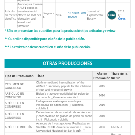
expansion
Arabidopsis thaliana
RALF1 opposes
Artículo
brassinosteroid
Journal of
2014:
Bergonci
10.1093/JXB/E
en revista
effects on root cell
2014
Experimental
Q1,
T.
RU099
científica
elongation and
Botany
Otros
lateral root
formation
* Sólo se presentan los cuartiles para la producción tipo artículos y review.
** Cuartil no disponible para el año de la publicación.
*** La revista no tiene cuartil en el año de la publicación.
OTRAS PRODUCCIONES
Año de
Título de la
Tipo de Producción
Título
Producción
fuente
Clathrin-mediated internalization of the
RESUMEN DE
AtRALF1 secretory peptide for the inhibition
2015
CONGRESO
of root and hypocotyl growth
ARTÍCULO EN
Biología y autocompatibilidad del polen de
2010
CONGRESO
sacha inchi _Plukenetia volubilis L.
Callogénesis embriogénica en hojas
ARTÍCULO EN
inmaduras de sacha inchi _Plukenetia
2010
CONGRESO
volubilis L.
Determinación de un método de recolección
ARTÍCULO EN
y conservación de granos de polen en sacha
2010
CONGRESO
inchi _Plukenetia volubilis
Avances de Investigaciones Realizadas en
ARTÍCULO BOLETÍN
SACHA INCHI Plukenetia volubilis L., en la
2006
UNSM-T
Universidad Nacional de San Martín  T.
Rev. de