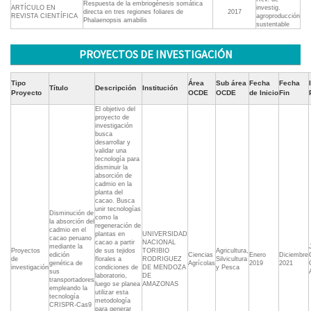
Respuesta de la embriogénesis somática
ARTÍCULO EN
investig.
directa en tres regiones foliares de
2017
REVISTA CIENTÍFICA
agroproducción
Phalaenopsis amabilis
sustentable
PROYECTOS DE INVESTIGACIÓN
Tipo
Área
Sub área
Fecha
Fecha
Título
Descripción
Institución
Proyecto
OCDE
OCDE
de Inicio
Fin
El objetivo del
proyecto de
investigación
busca
desarrollar y
validar una
tecnología para
disminuir la
absorción de
cadmio en la
planta del
cacao. Busca
unir tecnologías
Disminución de
como la
la absorción del
regeneración de
cadmio en el
plantas en
UNIVERSIDAD
cacao peruano
cacao a partir
NACIONAL
mediante la
Proyectos
de sus tejidos
TORIBIO
Agricultura,
edición
Ciencias
Enero
Diciembre
de
florales a
RODRIGUEZ
Silvicultura
genética de
Agrícolas
2019
2021
investigación
condiciones de
DE MENDOZA
y Pesca
sus
laboratorio,
DE
transportadores
luego se planea
AMAZONAS
empleando la
utilizar esta
tecnología
metodología
CRISPR-Cas9
para generar