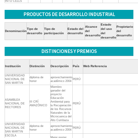
INTO CELLS
PRODUCTOS DE DESARROLLO INDUSTRIAL
Estado
Alcance
Propietario
Tipo de
Tipo de
Estado del
del uso
Denominación
del
del
desarrollo
participación
desarrollo
del
desarrollo
desarrollo
desarrollo
DISTINCIONES Y PREMIOS
Institución
Distinción
Descripción
País
Web Referencia
UNIVERSIDAD
diploma de
aprovechamiento
NACIONAL DE
PERÚ
honor
académico 2004
SAN MARTIN
Miembro
ganador del
proyecto
Educación
ASAMBLEA
III CRÍ
Ambiental para
NACIONAL DE
PERÚ
AMAZÓNICO
la Recuperación
RECTORES
de los Recursos
Naturales de la
Microcuenca del
Alto Cumbaza
UNIVERSIDAD
diploma de
aprovechamiento
NACIONAL DE
PERÚ
honor
académico 2004
SAN MARTIN
ESCOLA
Mejor poster