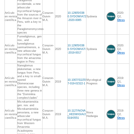
Paraglomus
occidentale, a new
arbuscular
mycorrhizal fungus
Artículo
Corazon-
10.12905/038
2020:
from the sources of
en revista
Guivin
2020
0.SYDOWIA72
Sydowia
Q2,
the Amazon river in
científica
M.A.
-2020-0085
Otros
Peru, with a key to
the
Paraglomeromycetes
species
Funneliglomus, gen
nov., and
funneliglomus
Artículo
Corazon-
10.12905/038
2020:
sanmartinensis, a
en revista
Guivin
2020
0.SYDOWIA7I
Sydowia
Q2,
new arbuscular
científica
M.A.
-2019-0017
Otros
mycorrhizal fungus
from the amazonia
region in Peru
Nanoglomus
plukenetiae, a new
fungus from Peru,
and a key to small-
Artículo
Corazon-
2019:
spored
10.1007/S1155
Mycological
en revista
Guivin
2019
Q1,
Glomeraceae
7-019-01522-1
Progress
científica
M.A.
Otros
species, including
three new genera in
the “Dominikia
complex/clades”
Microkamienskia
gen. nov. and
Microkamienskia
Artículo
Corazon-
10.1127/NOVA
2019:
peruviana, a new
Nova
en revista
Guivin
2019
_HEDWIGIA/2
Q2,
arbuscular
Hedwigia
científica
M.A.
019/0551
Otros
mycorrhizal fungus
from Western
Amazonia
Acaulospora