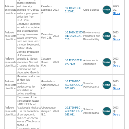
characterization
Artículo
and diversity
Paredes-
2023:
10.1002/CSC
en revista
analysis of Coffea
Espinosa
2023
Crop Science
Q2,
2.20971
científica
arabica germplasm
R.
Otros
collection from
INIA, Peru
Genotypic variation
in cadmium uptake
and accumulation
Artículo
10.1080/26395
Environmental
2023:
among fine-aroma
Meléndez-
en revista
2023
940.2023.2287
Pollutants and
Q2,
cacao genotypes
Mori J.B.
científica
710
Bioavailability
Otros
from northern Peru:
a model hydroponic
culture study
Gamma Irradiation
of Plukenetia
Artículo
volubilis L. Seeds
Corazon-
2023:
10.1155/2023/
Advances in
en revista
Promotes Several
Guivin
2023
Q2,
9737125
Agriculture
científica
Changes during Its
M.A.
Otros
Germination and
Vegetative Growth
Massive production
of Hemileia
Artículo
Hernández-
10.17268/SCI.
2023:
vastatrix
Scientia
en revista
Amasifuen
2023
AGROPECU.2
Q3,
uredospores for
Agropecuaria
científica
A.D.
023.023
Otros
inoculation of
coffee seedlings
Response of the
transcription factor
BABY BOOM of
Artículo
Arabidopsis thaliana
Alburqueque-
10.17268/SCI.
2023:
Scientia
en revista
L. in the formation
Vasquez
2023
AGROPECU.2
Q3,
Agropecuaria
científica
of embryogenic
N.J.
023.031
Otros
calluses of cocoa
leaves (Theobroma
cacao L.)
Characterization of