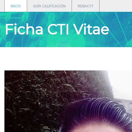
INICIO
GUÍA CALIFICACIÓN
RENACYT
Ficha CTI Vitae