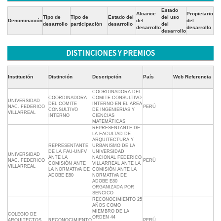
Estado
Alcance
Propietario
Tipo de
Tipo de
Estado del
del uso
Denominación
del
del
desarrollo
participación
desarrollo
del
desarrollo
desarrollo
desarrollo
DISTINCIONES Y PREMIOS
Institución
Distinción
Descripción
País
Web Referencia
COORDINADORA DEL
COORDINADORA
COMITE CONSULTIVO
UNIVERSIDAD
DEL COMITE
INTERNO EN EL AREA
NAC. FEDERICO
PERÚ
CONSULTIVO
DE INGENIERIAS Y
VILLARREAL
INTERNO
CIENCIAS
MATEMÁTICAS
REPRESENTANTE DE
LA FACULTAD DE
ARQUITECTURA Y
REPRESENTANTE
URBANISMO DE LA
DE LA FAU-UNFV
UNIVERSIDAD
UNIVERSIDAD
ANTE LA
NACIONAL FEDERICO
NAC. FEDERICO
PERÚ
COMISIÓN ANTE
VILLARREAL ANTE LA
VILLARREAL
LA NORMATIVA DE
COMISIÓN ANTE LA
ADOBE E80
NORMATIVA DE
ADOBE E80
ORGANIZADA POR
SENCICO
RECONOCIMIENTO 25
AÑOS COMO
MIEMBRO DE LA
COLEGIO DE
ORDEN 44
ARQUITECTOS
RECONOCIMIENTO
PERÚ