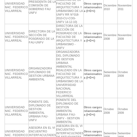
GOBIERNO DE LA
PRESIDENTA DE LA
UNIVERSIDAD
FACULTAD DE
Otros cargos
COMISIÓN DE
Diciembre
Noviembre
NAC. FEDERICO
ARQUITECTURA Y
relacionados
GOBIERNO FAU
2010
2011
VILLARREAL
URBANISMO DE LA
a (I+D+i)
UNFV
UNFV RR N°018-
2010-CU-COG-
UNFV 14-12-10)
DIRECTORA DE LA
SECCIÓN DE
DIRECTORA DE LA
UNIVERSIDAD
POSGRADO DE LA
Otros cargos
SECCIÓN DE
Diciembre
Noviembre
NAC. FEDERICO
FACULTAD DE
relacionados
POSGRADO DE LA
2008
2009
VILLARREAL
ARQUITECTURA Y
a (I+D+i)
FAU-UNFV
URBANISMO -
UNFV
ORGANIZADORA
DEL DIPLOMADO
DE GESTION
URBANA
AMBIENTAL
ORGANIZADORA
UNIVERSIDAD
REALIZADO EN LA
Otros cargos
DIPLOMADO DE
Setiembre
Octubre
NAC. FEDERICO
FACULTAD DE
relacionados
GESTION URBANA
2009
2009
VILLARREAL
ARQUITECTURA Y
a (I+D+i)
AMBIENTAL
URBANISMO DE LA
UNIVERSIDAD
NACIONAL
FEDERICO
VILLARREAL
PONENTE DEL
PONENTE DEL
DIPLOMADO DE
DIPLOMADO DE
UNIVERSIDAD
GESTION
Otros cargos
GESTION
Octubre
Octubre
NAC. FEDERICO
AMBIENTAL
relacionados
AMBIENTAL
2009
2009
VILLARREAL
URBANA FAU-
a (I+D+i)
URBANA FAU-
UNFV - GESTION
UNFV
AMBIENTAL
ASESORA EN EL VI
ASESORA EN EL VI
ENCUENTRO
UNIVERSIDAD
ENCUENTRO
Otros cargos
INTERFACULTADES
Setiembre
Setiembre
NAC. FEDERICO
INTERFACULTADES
relacionados