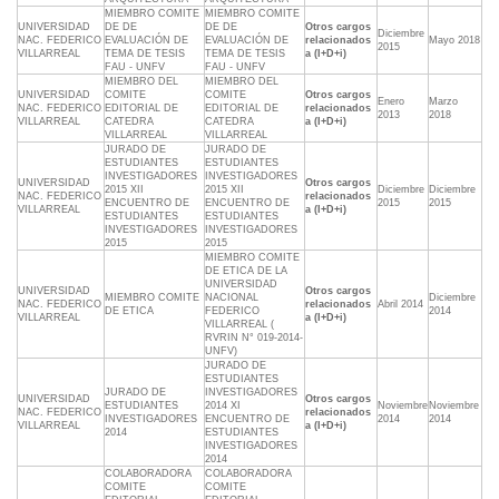
MIEMBRO COMITE
MIEMBRO COMITE
UNIVERSIDAD
DE DE
DE DE
Otros cargos
Diciembre
NAC. FEDERICO
EVALUACIÓN DE
EVALUACIÓN DE
relacionados
Mayo 2018
2015
VILLARREAL
TEMA DE TESIS
TEMA DE TESIS
a (I+D+i)
FAU - UNFV
FAU - UNFV
MIEMBRO DEL
MIEMBRO DEL
UNIVERSIDAD
COMITE
COMITE
Otros cargos
Enero
Marzo
NAC. FEDERICO
EDITORIAL DE
EDITORIAL DE
relacionados
2013
2018
VILLARREAL
CATEDRA
CATEDRA
a (I+D+i)
VILLARREAL
VILLARREAL
JURADO DE
JURADO DE
ESTUDIANTES
ESTUDIANTES
INVESTIGADORES
INVESTIGADORES
UNIVERSIDAD
Otros cargos
2015 XII
2015 XII
Diciembre
Diciembre
NAC. FEDERICO
relacionados
ENCUENTRO DE
ENCUENTRO DE
2015
2015
VILLARREAL
a (I+D+i)
ESTUDIANTES
ESTUDIANTES
INVESTIGADORES
INVESTIGADORES
2015
2015
MIEMBRO COMITE
DE ETICA DE LA
UNIVERSIDAD
UNIVERSIDAD
Otros cargos
MIEMBRO COMITE
NACIONAL
Diciembre
NAC. FEDERICO
relacionados
Abril 2014
DE ETICA
FEDERICO
2014
VILLARREAL
a (I+D+i)
VILLARREAL (
RVRIN N° 019-2014-
UNFV)
JURADO DE
ESTUDIANTES
JURADO DE
INVESTIGADORES
UNIVERSIDAD
Otros cargos
ESTUDIANTES
2014 XI
Noviembre
Noviembre
NAC. FEDERICO
relacionados
INVESTIGADORES
ENCUENTRO DE
2014
2014
VILLARREAL
a (I+D+i)
2014
ESTUDIANTES
INVESTIGADORES
2014
COLABORADORA
COLABORADORA
COMITE
COMITE