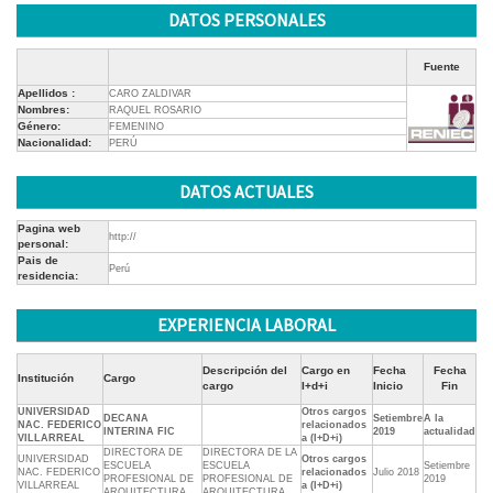
DATOS PERSONALES
Fuente
Apellidos :
CARO ZALDIVAR
Nombres:
RAQUEL ROSARIO
Género:
FEMENINO
Nacionalidad:
PERÚ
DATOS ACTUALES
Pagina web
http://
personal:
Pais de
Perú
residencia:
EXPERIENCIA LABORAL
Descripción del
Cargo en
Fecha
Fecha
Institución
Cargo
cargo
I+d+i
Inicio
Fin
UNIVERSIDAD
Otros cargos
DECANA
Setiembre
A la
NAC. FEDERICO
relacionados
INTERINA FIC
2019
actualidad
VILLARREAL
a (I+D+i)
DIRECTORA DE
DIRECTORA DE LA
UNIVERSIDAD
Otros cargos
ESCUELA
ESCUELA
Setiembre
NAC. FEDERICO
relacionados
Julio 2018
PROFESIONAL DE
PROFESIONAL DE
2019
VILLARREAL
a (I+D+i)
ARQUITECTURA
ARQUITECTURA