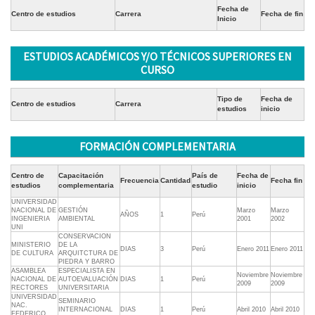
Fecha de
Centro de estudios
Carrera
Fecha de fin
Inicio
ESTUDIOS ACADÉMICOS Y/O TÉCNICOS SUPERIORES EN
CURSO
Tipo de
Fecha de
Centro de estudios
Carrera
estudios
inicio
FORMACIÓN COMPLEMENTARIA
Centro de
Capacitación
País de
Fecha de
Frecuencia
Cantidad
Fecha fin
estudios
complementaria
estudio
inicio
UNIVERSIDAD
NACIONAL DE
GESTIÓN
Marzo
Marzo
AÑOS
1
Perú
INGENIERIA
AMBIENTAL
2001
2002
UNI
CONSERVACION
MINISTERIO
DE LA
DIAS
3
Perú
Enero 2011
Enero 2011
DE CULTURA
ARQUITCTURA DE
PIEDRA Y BARRO
ASAMBLEA
ESPECIALISTA EN
Noviembre
Noviembre
NACIONAL DE
AUTOEVALUACIÓN
DIAS
1
Perú
2009
2009
RECTORES
UNIVERSITARIA
UNIVERSIDAD
SEMINARIO
NAC.
INTERNACIONAL
DIAS
1
Perú
Abril 2010
Abril 2010
FEDERICO