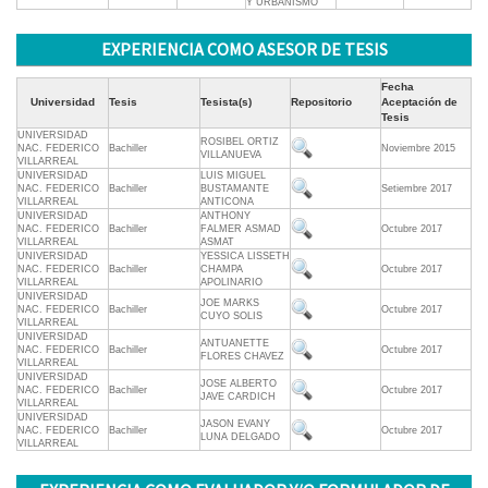
Y URBANISMO
EXPERIENCIA COMO ASESOR DE TESIS
Fecha
Universidad
Tesis
Tesista(s)
Repositorio
Aceptación de
Tesis
UNIVERSIDAD
ROSIBEL ORTIZ
NAC. FEDERICO
Bachiller
Noviembre 2015
VILLANUEVA
VILLARREAL
UNIVERSIDAD
LUIS MIGUEL
NAC. FEDERICO
Bachiller
BUSTAMANTE
Setiembre 2017
VILLARREAL
ANTICONA
UNIVERSIDAD
ANTHONY
NAC. FEDERICO
Bachiller
FALMER ASMAD
Octubre 2017
VILLARREAL
ASMAT
UNIVERSIDAD
YESSICA LISSETH
NAC. FEDERICO
Bachiller
CHAMPA
Octubre 2017
VILLARREAL
APOLINARIO
UNIVERSIDAD
JOE MARKS
NAC. FEDERICO
Bachiller
Octubre 2017
CUYO SOLIS
VILLARREAL
UNIVERSIDAD
ANTUANETTE
NAC. FEDERICO
Bachiller
Octubre 2017
FLORES CHAVEZ
VILLARREAL
UNIVERSIDAD
JOSE ALBERTO
NAC. FEDERICO
Bachiller
Octubre 2017
JAVE CARDICH
VILLARREAL
UNIVERSIDAD
JASON EVANY
NAC. FEDERICO
Bachiller
Octubre 2017
LUNA DELGADO
VILLARREAL