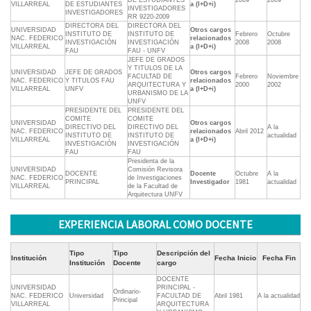
DE ESTUDIANTES
2009
2009
VILLARREAL
DE ESTUDIANTES
a (I+D+i)
INVESTIGADORES
INVESTIGADORES
RR 9220-2009
DIRECTORA DEL
DIRECTORA DEL
UNIVERSIDAD
Otros cargos
INSTITUTO DE
INSTITUTO DE
Febrero
Octubre
NAC. FEDERICO
relacionados
INVESTIGACIÓN
INVESTIGACIÓN
2008
2008
VILLARREAL
a (I+D+i)
FAU
FAU - UNFV
JEFE DE GRADOS
Y TITULOS DE LA
UNIVERSIDAD
JEFE DE GRADOS
Otros cargos
FACULTAD DE
Febrero
Noviembre
NAC. FEDERICO
Y TITULOS FAU
relacionados
ARQUITECTURA Y
2000
2002
VILLARREAL
UNFV
a (I+D+i)
URBANISMO DE LA
UNFV
PRESIDENTE DEL
PRESIDENTE DEL
COMITE
COMITE
UNIVERSIDAD
Otros cargos
DIRECTIVO DEL
DIRECTIVO DEL
A la
NAC. FEDERICO
relacionados
Abril 2012
INSTITUTO DE
INSTITUTO DE
actualidad
VILLARREAL
a (I+D+i)
INVESTIGACIÓN
INVESTIGACIÓN
FAU
FAU
Presidenta de la
UNIVERSIDAD
Comisión Revisora
DOCENTE
Docente
Octubre
A la
NAC. FEDERICO
de Investigaciones
PRINCIPAL
Investigador
1981
actualidad
VILLARREAL
de la Facultad de
Arquitectura UNFV
EXPERIENCIA LABORAL COMO DOCENTE
Tipo
Tipo
Descripción del
Institución
Fecha Inicio
Fecha Fin
Institución
Docente
cargo
DOCENTE
UNIVERSIDAD
PRINCIPAL -
Ordinario-
NAC. FEDERICO
Universidad
FACULTAD DE
Abril 1981
A la actualidad
Principal
VILLARREAL
ARQUITECTURA