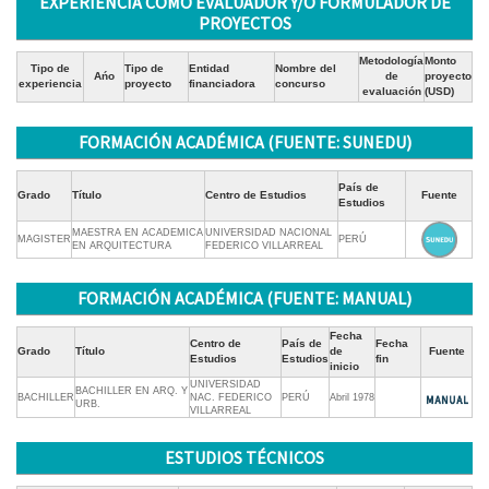
EXPERIENCIA COMO EVALUADOR Y/O FORMULADOR DE
PROYECTOS
Metodología
Monto
Tipo de
Tipo de
Entidad
Nombre del
Ańo
de
proyecto
experiencia
proyecto
financiadora
concurso
evaluación
(USD)
FORMACIÓN ACADÉMICA (FUENTE: SUNEDU)
País de
Grado
Título
Centro de Estudios
Fuente
Estudios
MAESTRA EN ACADEMICA
UNIVERSIDAD NACIONAL
MAGISTER
PERÚ
EN ARQUITECTURA
FEDERICO VILLARREAL
FORMACIÓN ACADÉMICA (FUENTE: MANUAL)
Fecha
Centro de
País de
Fecha
Grado
Título
de
Fuente
Estudios
Estudios
fin
inicio
UNIVERSIDAD
BACHILLER EN ARQ. Y
BACHILLER
NAC. FEDERICO
PERÚ
Abril 1978
URB.
VILLARREAL
ESTUDIOS TÉCNICOS