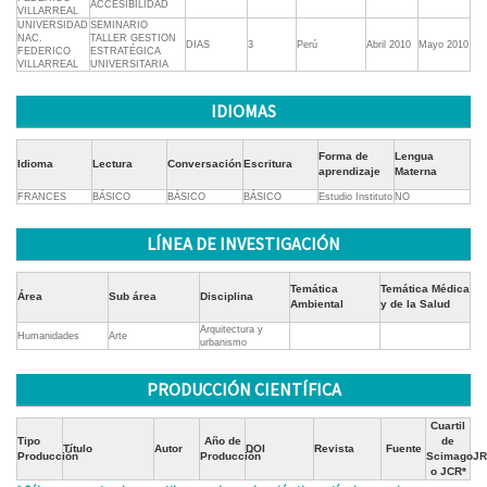
ACCESIBILIDAD
VILLARREAL
UNIVERSIDAD
SEMINARIO
NAC.
TALLER GESTION
DIAS
3
Perú
Abril 2010
Mayo 2010
FEDERICO
ESTRATÉGICA
VILLARREAL
UNIVERSITARIA
IDIOMAS
Forma de
Lengua
Idioma
Lectura
Conversación
Escritura
aprendizaje
Materna
FRANCES
BÁSICO
BÁSICO
BÁSICO
Estudio Instituto
NO
LÍNEA DE INVESTIGACIÓN
Temática
Temática Médica
Área
Sub área
Disciplina
Ambiental
y de la Salud
Arquitectura y
Humanidades
Arte
urbanismo
PRODUCCIÓN CIENTÍFICA
Cuartil
Tipo
Año de
de
Título
Autor
DOI
Revista
Fuente
Producción
Producción
ScimagoJR
o JCR*