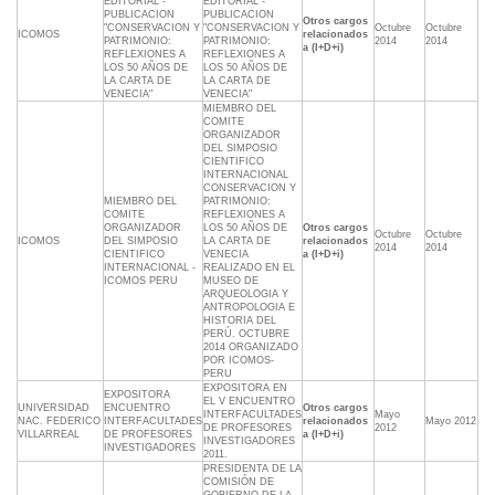
EDITORIAL -
EDITORIAL -
PUBLICACION
PUBLICACION
Otros cargos
"CONSERVACION Y
"CONSERVACION Y
Octubre
Octubre
ICOMOS
relacionados
PATRIMONIO:
PATRIMONIO:
2014
2014
a (I+D+i)
REFLEXIONES A
REFLEXIONES A
LOS 50 AÑOS DE
LOS 50 AÑOS DE
LA CARTA DE
LA CARTA DE
VENECIA"
VENECIA"
MIEMBRO DEL
COMITE
ORGANIZADOR
DEL SIMPOSIO
CIENTIFICO
INTERNACIONAL
CONSERVACION Y
MIEMBRO DEL
PATRIMONIO:
COMITE
REFLEXIONES A
ORGANIZADOR
LOS 50 AÑOS DE
Otros cargos
Octubre
Octubre
ICOMOS
DEL SIMPOSIO
LA CARTA DE
relacionados
2014
2014
CIENTIFICO
VENECIA
a (I+D+i)
INTERNACIONAL -
REALIZADO EN EL
ICOMOS PERU
MUSEO DE
ARQUEOLOGIA Y
ANTROPOLOGIA E
HISTORIA DEL
PERÚ. OCTUBRE
2014 ORGANIZADO
POR ICOMOS-
PERU
EXPOSITORA EN
EXPOSITORA
EL V ENCUENTRO
UNIVERSIDAD
ENCUENTRO
Otros cargos
INTERFACULTADES
Mayo
NAC. FEDERICO
INTERFACULTADES
relacionados
Mayo 2012
DE PROFESORES
2012
VILLARREAL
DE PROFESORES
a (I+D+i)
INVESTIGADORES
INVESTIGADORES
2011.
PRESIDENTA DE LA
COMISIÓN DE