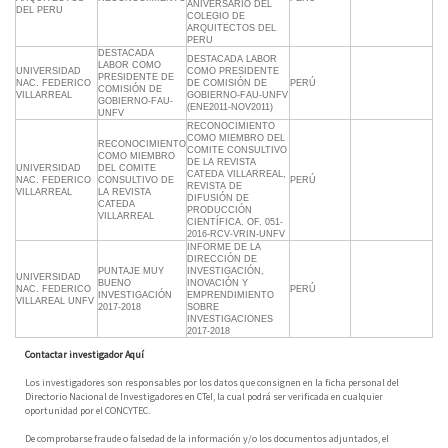
ANIVERSARIO DEL
DEL PERU
COLEGIO DE
ARQUITECTOS DEL
PERU
DESTACADA
DESTACADA LABOR
LABOR COMO
UNIVERSIDAD
COMO PRESIDENTE
PRESIDENTE DE
NAC. FEDERICO
DE COMISIÓN DE
PERÚ
COMISIÓN DE
VILLARREAL
GOBIERNO-FAU-UNFV
GOBIERNO-FAU-
(ENE2011-NOV2011)
UNFV
RECONOCIMIENTO
COMO MIEMBRO DEL
RECONOCIMIENTO
COMITE CONSULTIVO
COMO MIEMBRO
DE LA REVISTA
UNIVERSIDAD
DEL COMITE
CATEDA VILLARREAL,
NAC. FEDERICO
CONSULTIVO DE
PERÚ
REVISTA DE
VILLARREAL
LA REVISTA
DIFUSIÓN DE
CATEDA
PRODUCCIÓN
VILLARREAL
CIENTÍFICA. OF. 051-
2016-RCV-VRIN-UNFV
INFORME DE LA
DIRECCIÓN DE
PUNTAJE MUY
INVESTIGACIÓN,
UNIVERSIDAD
BUENO
INOVACIÓN Y
NAC. FEDERICO
PERÚ
INVESTIGACIÓN
EMPRENDIMIENTO
VILLAREAL UNFV
2017-2018
SOBRE
INVESTIGACIONES
2017-2018
Contactar investigador Aquí
Los investigadores son responsables por los datos que consignen en la ficha personal del
Directorio Nacional de Investigadores en CTeI, la cual podrá ser verificada en cualquier
oportunidad por el CONCYTEC.
De comprobarse fraude o falsedad de la información y/o los documentos adjuntados, el