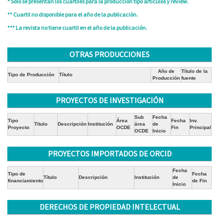
* Sólo se presentan los cuartiles para la producción tipo artículos y review.
** Cuartil no disponible para el año de la publicación.
*** La revista no tiene cuartil en el año de la publicación.
OTRAS PRODUCCIONES
Año de
Título de la
Tipo de Producción
Título
Producción
fuente
PROYECTOS DE INVESTIGACIÓN
Sub
Fecha
Tipo
Área
Fecha
Inv.
Título
Descripción
Institución
área
de
Proyecto
OCDE
Fin
Principal
OCDE
Inicio
PROYECTOS IMPORTADOS DE ORCID
Fecha
Tipo de
Fecha
Título
Descripción
Institución
de
financiamiento
de Fin
Inicio
DERECHOS DE PROPIEDAD INTELECTUAL