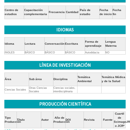
Centro de
Capacitación
País de
Fecha
Fecha
Frecuencia
Cantidad
estudios
complementaria
estudio
de inicio
fin
IDIOMAS
Forma de
Lengua
Idioma
Lectura
Conversación
Escritura
aprendizaje
Materna
INGLES
BÁSICO
BÁSICO
BÁSICO
Autodidacta
NO
LÍNEA DE INVESTIGACIÓN
Temática
Temática Médica
Área
Sub área
Disciplina
Ambiental
y de la Salud
Otras Ciencias
Ciencias sociales,
Ciencias Sociales
Sociales
interdisciplinaria
PRODUCCIÓN CIENTÍFICA
Cuartil
Tipo
Año de
de
Título
Autor
DOI
Revista
Fuente
Producción
Producción
ScimagoJR
o JCR*