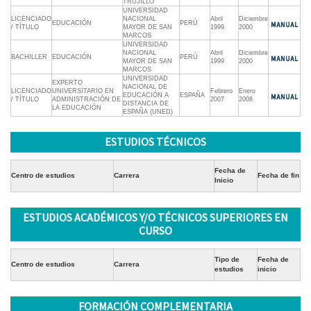
TRUJILLO
UNIVERSIDAD
LICENCIADO
NACIONAL
Abril
Diciembre
EDUCACIÓN
PERÚ
/ TÍTULO
MAYOR DE SAN
1999
2000
MARCOS
UNIVERSIDAD
NACIONAL
Abril
Diciembre
BACHILLER
EDUCACIÓN
PERÚ
MAYOR DE SAN
1999
2000
MARCOS
UNIVERSIDAD
EXPERTO
NACIONAL DE
LICENCIADO
UNIVERSITARIO EN
Febrero
Enero
EDUCACIÓN A
ESPAÑA
/ TÍTULO
ADMINISTRACIÓN DE
2007
2008
DISTANCIA DE
LA EDUCACIÓN
ESPAÑA (UNED)
ESTUDIOS TÉCNICOS
Fecha de
Centro de estudios
Carrera
Fecha de fin
Inicio
ESTUDIOS ACADÉMICOS Y/O TÉCNICOS SUPERIORES EN
CURSO
Tipo de
Fecha de
Centro de estudios
Carrera
estudios
inicio
FORMACIÓN COMPLEMENTARIA