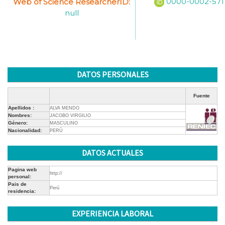
0000-0002-5711
Web of Science ResearcherID:
null
DATOS PERSONALES
Fuente
Apellidos :
ALVA MENDO
Nombres:
JACOBO VIRGILIO
Género:
MASCULINO
Nacionalidad:
PERÚ
DATOS ACTUALES
Pagina web
http://
personal:
Pais de
Perú
residencia:
EXPERIENCIA LABORAL