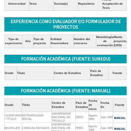
Universidad
Tesis
Tesista(s)
Repositorio
Aceptación de
Tesis
EXPERIENCIA COMO EVALUADOR Y/O FORMULADOR DE
PROYECTOS
Metodología
Monto
Tipo de
Tipo de
Entidad
Nombre del
Ańo
de
proyecto
experiencia
proyecto
financiadora
concurso
evaluación
(USD)
FORMACIÓN ACADÉMICA (FUENTE: SUNEDU)
País de
Grado
Título
Centro de Estudios
Fuente
Estudios
FORMACIÓN ACADÉMICA (FUENTE: MANUAL)
Fecha
Centro de
País de
Fecha
Grado
Título
de
Fuente
Estudios
Estudios
fin
inicio
UNIVERSIDAD
LICENCIADO
ANTROPOLOGÍA
Agosto
NACIONAL DE
PERÚ
Julio 1995
/ TÍTULO
SOCIAL
1982
TRUJILLO
UNIVERSIDAD
Agosto
BACHILLER
CIENCIAS SOCIALES
NACIONAL DE
PERÚ
Julio 1995
1982