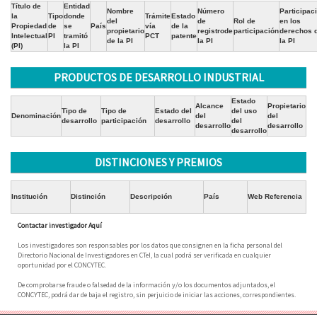
Título de
Entidad
Nombre
Número
Participac
la
Tipo
donde
Trámite
Estado
del
de
Rol de
en los
Propiedad
de
se
País
vía
de la
propietario
registrode
participación
derechos 
Intelectual
PI
tramitó
PCT
patente
de la PI
la PI
la PI
(PI)
la PI
PRODUCTOS DE DESARROLLO INDUSTRIAL
Estado
Alcance
Propietario
Tipo de
Tipo de
Estado del
del uso
Denominación
del
del
desarrollo
participación
desarrollo
del
desarrollo
desarrollo
desarrollo
DISTINCIONES Y PREMIOS
Institución
Distinción
Descripción
País
Web Referencia
Contactar investigador Aquí
Los investigadores son responsables por los datos que consignen en la ficha personal del
Directorio Nacional de Investigadores en CTeI, la cual podrá ser verificada en cualquier
oportunidad por el CONCYTEC.
De comprobarse fraude o falsedad de la información y/o los documentos adjuntados, el
CONCYTEC, podrá dar de baja el registro, sin perjuicio de iniciar las acciones, correspondientes.