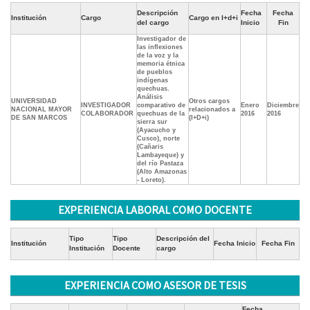
Descripción
Fecha
Fecha
Institución
Cargo
Cargo en I+d+i
del cargo
Inicio
Fin
Investigador de
las inflexiones
de la voz y la
memoria étnica
de pueblos
indígenas
quechuas.
Análisis
UNIVERSIDAD
Otros cargos
INVESTIGADOR
comparativo de
Enero
Diciembre
NACIONAL MAYOR
relacionados a
COLABORADOR
quechuas de la
2016
2016
DE SAN MARCOS
(I+D+i)
sierra sur
(Ayacucho y
Cusco), norte
(Cañaris
Lambayeque) y
del río Pastaza
(Alto Amazonas
- Loreto).
EXPERIENCIA LABORAL COMO DOCENTE
Tipo
Tipo
Descripción del
Institución
Fecha Inicio
Fecha Fin
Institución
Docente
cargo
EXPERIENCIA COMO ASESOR DE TESIS
Fecha