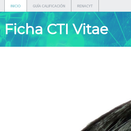
INICIO
GUÍA CALIFICACIÓN
RENACYT
Ficha CTI Vitae